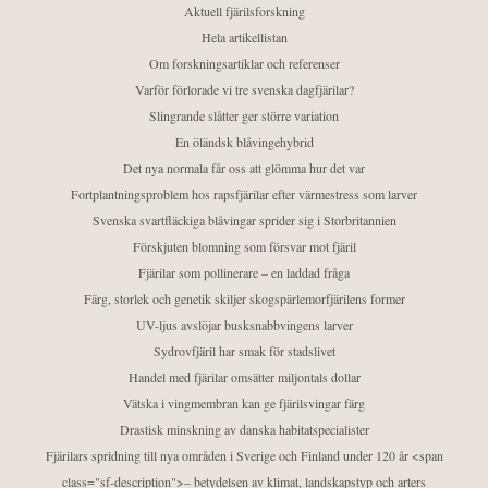
Aktuell fjärilsforskning
Hela artikellistan
Om forskningsartiklar och referenser
Varför förlorade vi tre svenska dagfjärilar?
Slingrande slåtter ger större variation
En öländsk blåvingehybrid
Det nya normala får oss att glömma hur det var
Fortplantningsproblem hos rapsfjärilar efter värmestress som larver
Svenska svartfläckiga blåvingar sprider sig i Storbritannien
Förskjuten blomning som försvar mot fjäril
Fjärilar som pollinerare – en laddad fråga
Färg, storlek och genetik skiljer skogspärlemorfjärilens former
UV-ljus avslöjar busksnabbvingens larver
Sydrovfjäril har smak för stadslivet
Handel med fjärilar omsätter miljontals dollar
Vätska i vingmembran kan ge fjärilsvingar färg
Drastisk minskning av danska habitatspecialister
Fjärilars spridning till nya områden i Sverige och Finland under 120 år <span
class="sf-description">– betydelsen av klimat, landskapstyp och arters