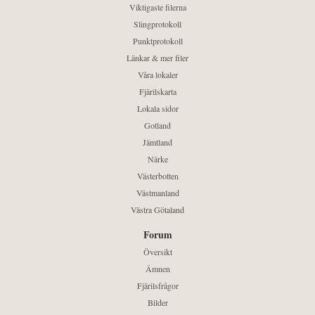
Viktigaste filerna
Slingprotokoll
Punktprotokoll
Länkar & mer filer
Våra lokaler
Fjärilskarta
Lokala sidor
Gotland
Jämtland
Närke
Västerbotten
Västmanland
Västra Götaland
Forum
Översikt
Ämnen
Fjärilsfrågor
Bilder