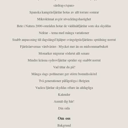
särdrag</span>
Spanska kamgräsfjärilar hotas av allt torrare somrar
Mikroklimat avgör utvecklingshastighet
Bete i Natura 2000-områden hotar de väddnätfjärilar som ska skyddas
Nektar – tema med många variationer
Snabb anpassning till dagslängd hjälper svingelgräsfjärilens spridning norrut
Fjärilslarvernas värdväxter– Mycket mer än en midsommarbukett
Monarker migrerar söderut allt senare
Mindre kräsna sydrovfjärilar sprider sig snabbt norrut
Vad tittar du på?
Många slags pollinerare ger större bomullsskörd
Två generationer påfågelöga i Belgien
Vackra fjärilar skyddas oftare än alldagliga
Kalender
Anmäl dig här!
Din sida
Om oss
Bakgrund