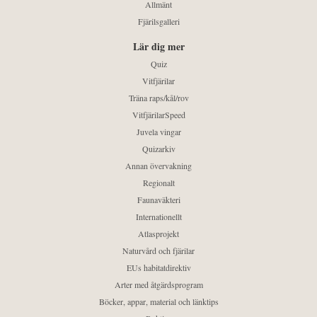
Allmänt
Fjärilsgalleri
Lär dig mer
Quiz
Vitfjärilar
Träna raps/kål/rov
VitfjärilarSpeed
Juvela vingar
Quizarkiv
Annan övervakning
Regionalt
Faunaväkteri
Internationellt
Atlasprojekt
Naturvård och fjärilar
EUs habitatdirektiv
Arter med åtgärdsprogram
Böcker, appar, material och länktips