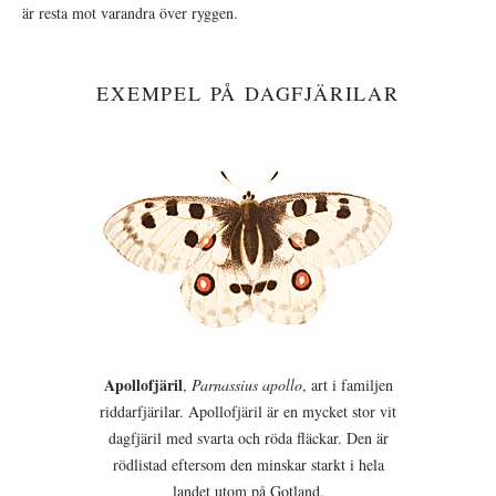
är resta mot varandra över ryggen.
EXEMPEL PÅ DAGFJÄRILAR
Apollofjäril
,
Parnassius apollo
, art i familjen
riddarfjärilar. Apollofjäril är en mycket stor vit
dagfjäril med svarta och röda fläckar. Den är
rödlistad eftersom den minskar starkt i hela
landet utom på Gotland.