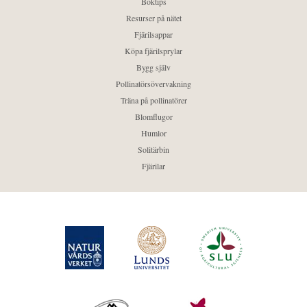
Boktips
Resurser på nätet
Fjärilsappar
Köpa fjärilsprylar
Bygg själv
Pollinatörsövervakning
Träna på pollinatörer
Blomflugor
Humlor
Solitärbin
Fjärilar