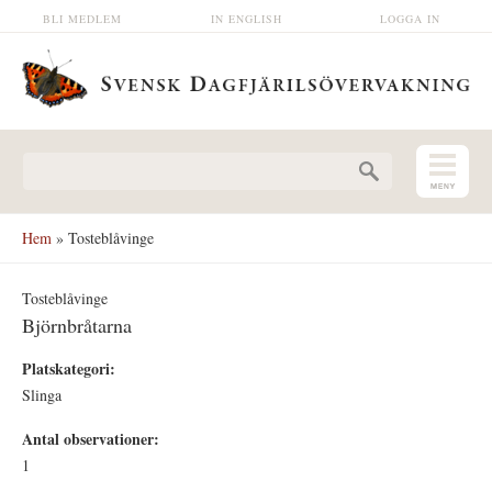
Hoppa till huvudinnehåll
BLI MEDLEM
IN ENGLISH
LOGGA IN
Sökformulär
Hem
» Tosteblåvinge
Tosteblåvinge
Björnbråtarna
Platskategori:
Slinga
Antal observationer:
1