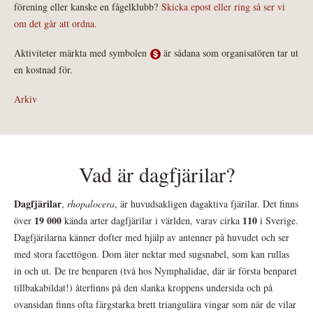
förening eller kanske en fågelklubb?
Skicka epost eller ring så ser vi
om det går att ordna.
Aktiviteter märkta med symbolen
är sådana som organisatören tar ut
en kostnad för.
Arkiv
Vad är dagfjärilar?
Dagfjärilar
,
rhopalocera
, är huvudsakligen dagaktiva fjärilar. Det finns
19 000
110
över
kända arter dagfjärilar i världen, varav cirka
i Sverige.
Dagfjärilarna känner dofter med hjälp av antenner på huvudet och ser
med stora facettögon. Dom äter nektar med sugsnabel, som kan rullas
in och ut. De tre benparen (två hos Nymphalidae, där är första benparet
tillbakabildat!) återfinns på den slanka kroppens undersida och på
ovansidan finns ofta färgstarka brett triangulära vingar som när de vilar