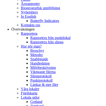
Årsrapporter
Biogeografisk uppföljning
Nyhetsbrev
In English
Butterfly Indicators
Kontakta oss
Övervakningen
Rapportera
Rapportera från punktlokal
Rapportera från slinga
Hur gör man?
Broschyr
Metoder
Snabbguide
Handledning
Miljöbeskrivning
Viktigaste filerna
Slingprotokoll
Punktprotokoll
Länkar & mer filer
Våra lokaler
Fjärilskarta
Lokala sidor
Gotland
Jämtland