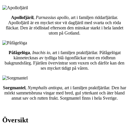
Apollofjäril
,
Parnassius apollo
, art i familjen riddarfjärilar.
Apollofjäril är en mycket stor vit dagfjäril med svarta och röda
fläckar. Den är rödlistad eftersom den minskar starkt i hela landet
utom på Gotland.
Påfågelöga
,
Inachis io
, art i familjen praktfjärilar. Påfågelögat
kännetecknas av tydliga blå ögonfläckar mot en rödbrun
bakgrundsfärg. Fjärilen övervintrar som vuxen och därför kan den
ses mycket tidigt på våren.
Sorgmantel
,
Nymphalis antiopa
, art i familjen praktfjärilar. Den har
mörkt sammetsbruna vingar med bred, gul ytterkant och äter bland
annat sav och rutten frukt. Sorgmantel finns i hela Sverige.
Översikt