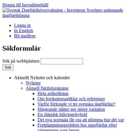
Hoppa till huvudinnehåll
Logga in
In English
Bli medlem
Sökformulär
Sök på webbplatsen
Aktuellt
Nyheter och kalender
Nyheter
Aktuell fjärilsforskning
Hela artikellistan
Om forskningsartiklar och referenser
Varför förlorade vi tre svenska dagfjärilar?
Slingrande slåtter ger större variation
En öländsk blåvingehybrid
Det nya normala får oss att glömma hur det var
Fortplantningsproblem hos rapsfjärilar efter
värmestress som larver