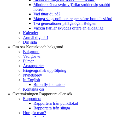
Mindre kräsna sydrovfjärilar sprider sig snabbt
norrut
Vad tittar du på?
Många slags pollinerare ger större bomullsskörd
Två generationer påfågelöga i Belgien
Vackra fjärilar skyddas oftare än alldagliga
Kalender
Anmäl dig här!
Din sida
Om oss
Kontakt och bakgrund
Bakgrund
Vad gör vi
Filmer
Årsrapporter
Biogeografisk uppföljning
Nyhetsbrev
In English
Butterfly Indicators
Kontakta oss
Övervakningen
Rapportera eller sök
Rapportera
Rapportera från punktlokal
Rapportera från slinga
Hur gör man?