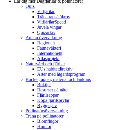
Lär dig mer
Dagfjärilar & pollinatörer
Quiz
Vitfjärilar
Träna raps/kål/rov
VitfjärilarSpeed
Juvela vingar
Quizarkiv
Annan övervakning
Regionalt
Faunaväkteri
Internationellt
Atlasprojekt
Naturvård och fjärilar
EUs habitatdirektiv
Arter med åtgärdsprogram
Böcker, appar, material och länktips
Boktips
Resurser på nätet
Fjärilsappar
Köpa fjärilsprylar
Bygg själv
Pollinatörsövervakning
Träna på pollinatörer
Blomflugor
Humlor