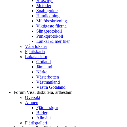
Broschyr
Metoder
Snabbguide
Handledning
Miljöbeskrivning
Viktigaste filerna
Slingprotokoll
Punktprotokoll
Länkar & mer filer
Våra lokaler
Fjärilskarta
Lokala sidor
Gotland
Jämtland
Närke
Västerbotten
Västmanland
Västra Götaland
Forum
Visa, diskutera, artbestäm
Översikt
Ämnen
Fjärilsfrågor
Bilder
Allmänt
Fjärilsgalleri