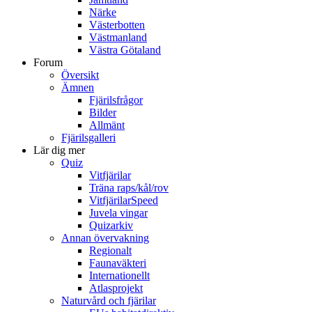
Närke
Västerbotten
Västmanland
Västra Götaland
Forum
Översikt
Ämnen
Fjärilsfrågor
Bilder
Allmänt
Fjärilsgalleri
Lär dig mer
Quiz
Vitfjärilar
Träna raps/kål/rov
VitfjärilarSpeed
Juvela vingar
Quizarkiv
Annan övervakning
Regionalt
Faunaväkteri
Internationellt
Atlasprojekt
Naturvård och fjärilar