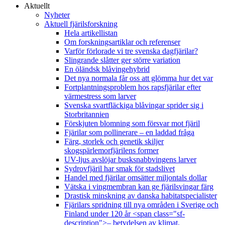
Aktuellt
Nyheter
Aktuell fjärilsforskning
Hela artikellistan
Om forskningsartiklar och referenser
Varför förlorade vi tre svenska dagfjärilar?
Slingrande slåtter ger större variation
En öländsk blåvingehybrid
Det nya normala får oss att glömma hur det var
Fortplantningsproblem hos rapsfjärilar efter
värmestress som larver
Svenska svartfläckiga blåvingar sprider sig i
Storbritannien
Förskjuten blomning som försvar mot fjäril
Fjärilar som pollinerare – en laddad fråga
Färg, storlek och genetik skiljer
skogspärlemorfjärilens former
UV-ljus avslöjar busksnabbvingens larver
Sydrovfjäril har smak för stadslivet
Handel med fjärilar omsätter miljontals dollar
Vätska i vingmembran kan ge fjärilsvingar färg
Drastisk minskning av danska habitatspecialister
Fjärilars spridning till nya områden i Sverige och
Finland under 120 år <span class="sf-
description">– betydelsen av klimat,