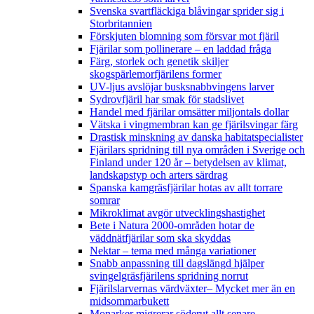
Svenska svartfläckiga blåvingar sprider sig i
Storbritannien
Förskjuten blomning som försvar mot fjäril
Fjärilar som pollinerare – en laddad fråga
Färg, storlek och genetik skiljer
skogspärlemorfjärilens former
UV-ljus avslöjar busksnabbvingens larver
Sydrovfjäril har smak för stadslivet
Handel med fjärilar omsätter miljontals dollar
Vätska i vingmembran kan ge fjärilsvingar färg
Drastisk minskning av danska habitatspecialister
Fjärilars spridning till nya områden i Sverige och
Finland under 120 år
– betydelsen av klimat,
landskapstyp och arters särdrag
Spanska kamgräsfjärilar hotas av allt torrare
somrar
Mikroklimat avgör utvecklingshastighet
Bete i Natura 2000-områden hotar de
väddnätfjärilar som ska skyddas
Nektar – tema med många variationer
Snabb anpassning till dagslängd hjälper
svingelgräsfjärilens spridning norrut
Fjärilslarvernas värdväxter– Mycket mer än en
midsommarbukett
Monarker migrerar söderut allt senare