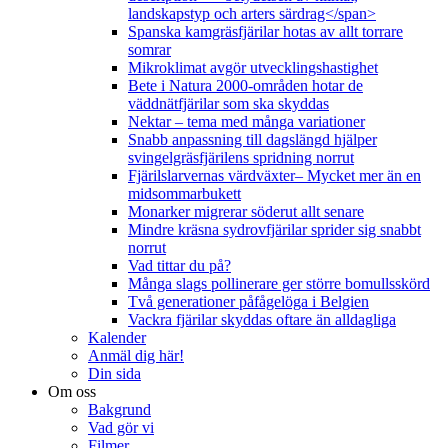
landskapstyp och arters särdrag</span>
Spanska kamgräsfjärilar hotas av allt torrare
somrar
Mikroklimat avgör utvecklingshastighet
Bete i Natura 2000-områden hotar de
väddnätfjärilar som ska skyddas
Nektar – tema med många variationer
Snabb anpassning till dagslängd hjälper
svingelgräsfjärilens spridning norrut
Fjärilslarvernas värdväxter– Mycket mer än en
midsommarbukett
Monarker migrerar söderut allt senare
Mindre kräsna sydrovfjärilar sprider sig snabbt
norrut
Vad tittar du på?
Många slags pollinerare ger större bomullsskörd
Två generationer påfågelöga i Belgien
Vackra fjärilar skyddas oftare än alldagliga
Kalender
Anmäl dig här!
Din sida
Om oss
Bakgrund
Vad gör vi
Filmer