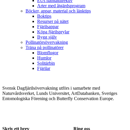
EUs habitatdirektiv
Arter med åtgärdsprogram
Böcker, appar, material och länktips
Boktips
Resurser på nätet
Fjärilsappar
Köpa fjärilsprylar
Bygg själv
Pollinatörsövervakning
Träna på pollinatörer
Blomflugor
Humlor
Solitärbin
Fjärilar
Svensk Dagfjärilsövervakning utförs i samarbete med
Naturvårdsverket, Lunds Universitet, ArtDatabanken, Sveriges
Entomologiska Förening och Butterfly Conservation Europe.
Skriv ett brev
Ring oss