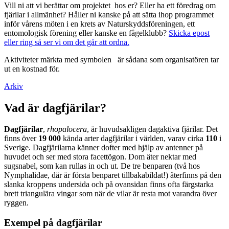
Vill ni att vi berättar om projektet hos er? Eller ha ett föredrag om
fjärilar i allmänhet? Håller ni kanske på att sätta ihop programmet
inför vårens möten i en krets av Naturskyddsföreningen, ett
entomologisk förening eller kanske en fågelklubb?
Skicka epost
eller ring så ser vi om det går att ordna.
Aktiviteter märkta med symbolen
är sådana som organisatören tar
ut en kostnad för.
Arkiv
Vad är dagfjärilar?
Dagfjärilar
,
rhopalocera
, är huvudsakligen dagaktiva fjärilar. Det
finns över
19 000
kända arter dagfjärilar i världen, varav cirka
110
i
Sverige. Dagfjärilarna känner dofter med hjälp av antenner på
huvudet och ser med stora facettögon. Dom äter nektar med
sugsnabel, som kan rullas in och ut. De tre benparen (två hos
Nymphalidae, där är första benparet tillbakabildat!) återfinns på den
slanka kroppens undersida och på ovansidan finns ofta färgstarka
brett triangulära vingar som när de vilar är resta mot varandra över
ryggen.
Exempel på dagfjärilar