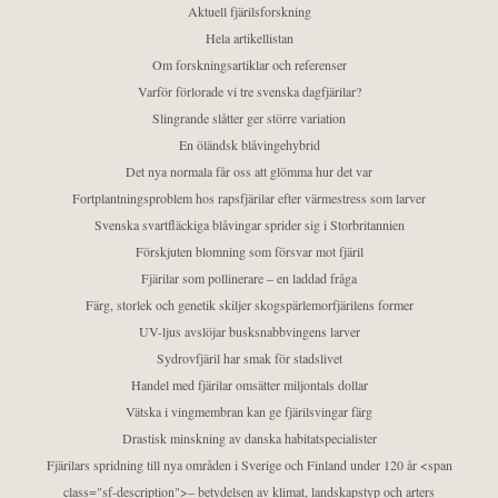
Aktuell fjärilsforskning
Hela artikellistan
Om forskningsartiklar och referenser
Varför förlorade vi tre svenska dagfjärilar?
Slingrande slåtter ger större variation
En öländsk blåvingehybrid
Det nya normala får oss att glömma hur det var
Fortplantningsproblem hos rapsfjärilar efter värmestress som larver
Svenska svartfläckiga blåvingar sprider sig i Storbritannien
Förskjuten blomning som försvar mot fjäril
Fjärilar som pollinerare – en laddad fråga
Färg, storlek och genetik skiljer skogspärlemorfjärilens former
UV-ljus avslöjar busksnabbvingens larver
Sydrovfjäril har smak för stadslivet
Handel med fjärilar omsätter miljontals dollar
Vätska i vingmembran kan ge fjärilsvingar färg
Drastisk minskning av danska habitatspecialister
Fjärilars spridning till nya områden i Sverige och Finland under 120 år <span
class="sf-description">– betydelsen av klimat, landskapstyp och arters