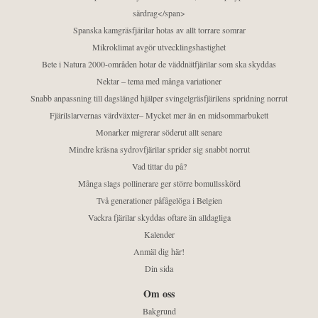
särdrag</span>
Spanska kamgräsfjärilar hotas av allt torrare somrar
Mikroklimat avgör utvecklingshastighet
Bete i Natura 2000-områden hotar de väddnätfjärilar som ska skyddas
Nektar – tema med många variationer
Snabb anpassning till dagslängd hjälper svingelgräsfjärilens spridning norrut
Fjärilslarvernas värdväxter– Mycket mer än en midsommarbukett
Monarker migrerar söderut allt senare
Mindre kräsna sydrovfjärilar sprider sig snabbt norrut
Vad tittar du på?
Många slags pollinerare ger större bomullsskörd
Två generationer påfågelöga i Belgien
Vackra fjärilar skyddas oftare än alldagliga
Kalender
Anmäl dig här!
Din sida
Om oss
Bakgrund