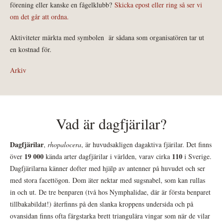
förening eller kanske en fågelklubb?
Skicka epost eller ring så ser vi
om det går att ordna.
Aktiviteter märkta med symbolen
är sådana som organisatören tar ut
en kostnad för.
Arkiv
Vad är dagfjärilar?
Dagfjärilar
,
rhopalocera
, är huvudsakligen dagaktiva fjärilar. Det finns
19 000
110
över
kända arter dagfjärilar i världen, varav cirka
i Sverige.
Dagfjärilarna känner dofter med hjälp av antenner på huvudet och ser
med stora facettögon. Dom äter nektar med sugsnabel, som kan rullas
in och ut. De tre benparen (två hos Nymphalidae, där är första benparet
tillbakabildat!) återfinns på den slanka kroppens undersida och på
ovansidan finns ofta färgstarka brett triangulära vingar som när de vilar