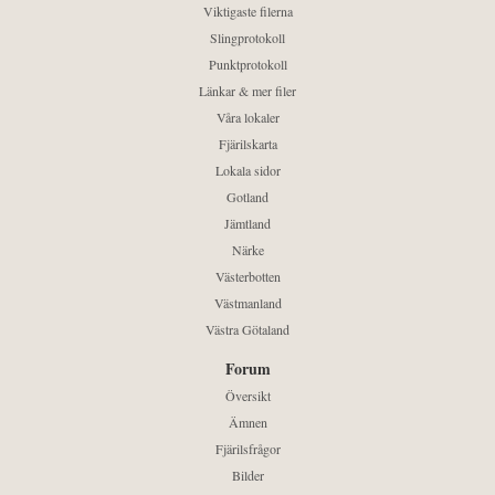
Viktigaste filerna
Slingprotokoll
Punktprotokoll
Länkar & mer filer
Våra lokaler
Fjärilskarta
Lokala sidor
Gotland
Jämtland
Närke
Västerbotten
Västmanland
Västra Götaland
Forum
Översikt
Ämnen
Fjärilsfrågor
Bilder