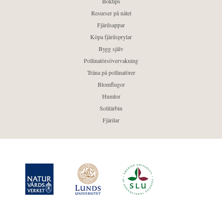
Boktips
Resurser på nätet
Fjärilsappar
Köpa fjärilsprylar
Bygg själv
Pollinatörsövervakning
Träna på pollinatörer
Blomflugor
Humlor
Solitärbin
Fjärilar