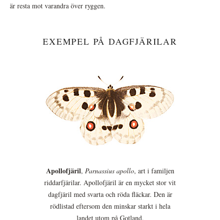
är resta mot varandra över ryggen.
EXEMPEL PÅ DAGFJÄRILAR
Apollofjäril
,
Parnassius apollo
, art i familjen
riddarfjärilar. Apollofjäril är en mycket stor vit
dagfjäril med svarta och röda fläckar. Den är
rödlistad eftersom den minskar starkt i hela
landet utom på Gotland.