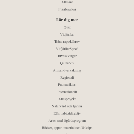
Allmänt
Fjärilsgalleri
Lär dig mer
Quiz
Vitfjärilar
Träna raps/kål/rov
VitfjärilarSpeed
Juvela vingar
Quizarkiv
Annan övervakning
Regionalt
Faunaväkteri
Internationellt
Atlasprojekt
Naturvård och fjärilar
EUs habitatdirektiv
Arter med åtgärdsprogram
Böcker, appar, material och länktips