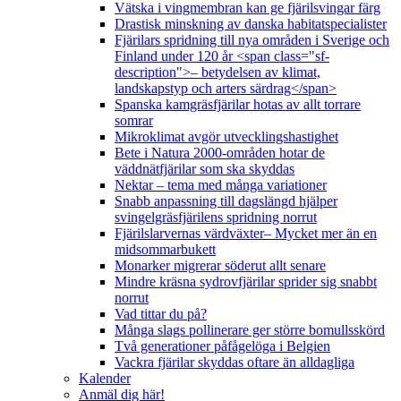
Vätska i vingmembran kan ge fjärilsvingar färg
Drastisk minskning av danska habitatspecialister
Fjärilars spridning till nya områden i Sverige och
Finland under 120 år <span class="sf-
description">– betydelsen av klimat,
landskapstyp och arters särdrag</span>
Spanska kamgräsfjärilar hotas av allt torrare
somrar
Mikroklimat avgör utvecklingshastighet
Bete i Natura 2000-områden hotar de
väddnätfjärilar som ska skyddas
Nektar – tema med många variationer
Snabb anpassning till dagslängd hjälper
svingelgräsfjärilens spridning norrut
Fjärilslarvernas värdväxter– Mycket mer än en
midsommarbukett
Monarker migrerar söderut allt senare
Mindre kräsna sydrovfjärilar sprider sig snabbt
norrut
Vad tittar du på?
Många slags pollinerare ger större bomullsskörd
Två generationer påfågelöga i Belgien
Vackra fjärilar skyddas oftare än alldagliga
Kalender
Anmäl dig här!