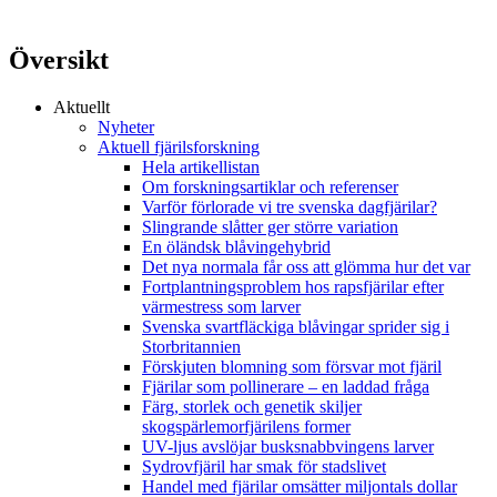
Översikt
Aktuellt
Nyheter
Aktuell fjärilsforskning
Hela artikellistan
Om forskningsartiklar och referenser
Varför förlorade vi tre svenska dagfjärilar?
Slingrande slåtter ger större variation
En öländsk blåvingehybrid
Det nya normala får oss att glömma hur det var
Fortplantningsproblem hos rapsfjärilar efter
värmestress som larver
Svenska svartfläckiga blåvingar sprider sig i
Storbritannien
Förskjuten blomning som försvar mot fjäril
Fjärilar som pollinerare – en laddad fråga
Färg, storlek och genetik skiljer
skogspärlemorfjärilens former
UV-ljus avslöjar busksnabbvingens larver
Sydrovfjäril har smak för stadslivet
Handel med fjärilar omsätter miljontals dollar