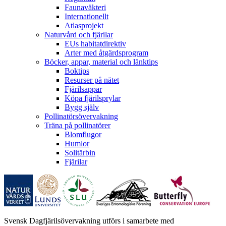
Faunaväkteri
Internationellt
Atlasprojekt
Naturvård och fjärilar
EUs habitatdirektiv
Arter med åtgärdsprogram
Böcker, appar, material och länktips
Boktips
Resurser på nätet
Fjärilsappar
Köpa fjärilsprylar
Bygg själv
Pollinatörsövervakning
Träna på pollinatörer
Blomflugor
Humlor
Solitärbin
Fjärilar
Svensk Dagfjärilsövervakning utförs i samarbete med