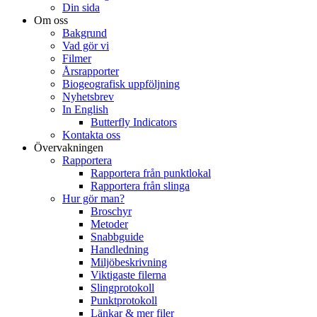
Din sida
Om oss
Bakgrund
Vad gör vi
Filmer
Årsrapporter
Biogeografisk uppföljning
Nyhetsbrev
In English
Butterfly Indicators
Kontakta oss
Övervakningen
Rapportera
Rapportera från punktlokal
Rapportera från slinga
Hur gör man?
Broschyr
Metoder
Snabbguide
Handledning
Miljöbeskrivning
Viktigaste filerna
Slingprotokoll
Punktprotokoll
Länkar & mer filer