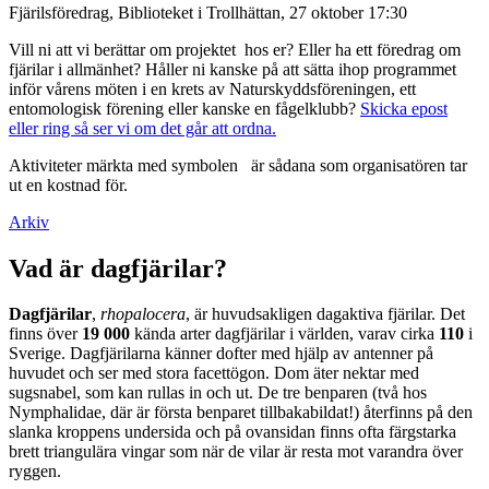
Fjärilsföredrag, Biblioteket i Trollhättan, 27 oktober 17:30
Vill ni att vi berättar om projektet hos er? Eller ha ett föredrag om
fjärilar i allmänhet? Håller ni kanske på att sätta ihop programmet
inför vårens möten i en krets av Naturskyddsföreningen, ett
entomologisk förening eller kanske en fågelklubb?
Skicka epost
eller ring så ser vi om det går att ordna.
Aktiviteter märkta med symbolen
är sådana som organisatören tar
ut en kostnad för.
Arkiv
Vad är dagfjärilar?
Dagfjärilar
,
rhopalocera
, är huvudsakligen dagaktiva fjärilar. Det
finns över
19 000
kända arter dagfjärilar i världen, varav cirka
110
i
Sverige. Dagfjärilarna känner dofter med hjälp av antenner på
huvudet och ser med stora facettögon. Dom äter nektar med
sugsnabel, som kan rullas in och ut. De tre benparen (två hos
Nymphalidae, där är första benparet tillbakabildat!) återfinns på den
slanka kroppens undersida och på ovansidan finns ofta färgstarka
brett triangulära vingar som när de vilar är resta mot varandra över
ryggen.