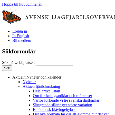
Hoppa till huvudinnehåll
Logga in
In English
Bli medlem
Sökformulär
Sök på webbplatsen
Aktuellt
Nyheter och kalender
Nyheter
Aktuell fjärilsforskning
Hela artikellistan
Om forskningsartiklar och referenser
Varför förlorade vi tre svenska dagfjärilar?
Slingrande slåtter ger större variation
En öländsk blåvingehybrid
Det nya normala får oss att glömma hur det var