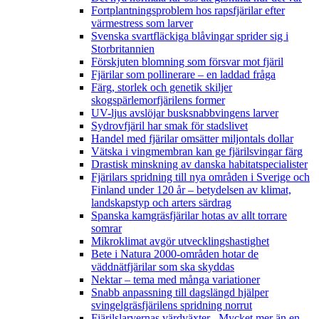
Fortplantningsproblem hos rapsfjärilar efter
värmestress som larver
Svenska svartfläckiga blåvingar sprider sig i
Storbritannien
Förskjuten blomning som försvar mot fjäril
Fjärilar som pollinerare – en laddad fråga
Färg, storlek och genetik skiljer
skogspärlemorfjärilens former
UV-ljus avslöjar busksnabbvingens larver
Sydrovfjäril har smak för stadslivet
Handel med fjärilar omsätter miljontals dollar
Vätska i vingmembran kan ge fjärilsvingar färg
Drastisk minskning av danska habitatspecialister
Fjärilars spridning till nya områden i Sverige och
Finland under 120 år
– betydelsen av klimat,
landskapstyp och arters särdrag
Spanska kamgräsfjärilar hotas av allt torrare
somrar
Mikroklimat avgör utvecklingshastighet
Bete i Natura 2000-områden hotar de
väddnätfjärilar som ska skyddas
Nektar – tema med många variationer
Snabb anpassning till dagslängd hjälper
svingelgräsfjärilens spridning norrut
Fjärilslarvernas värdväxter– Mycket mer än en