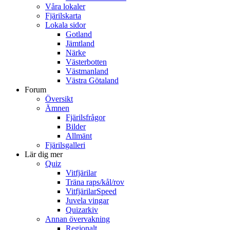
Våra lokaler
Fjärilskarta
Lokala sidor
Gotland
Jämtland
Närke
Västerbotten
Västmanland
Västra Götaland
Forum
Översikt
Ämnen
Fjärilsfrågor
Bilder
Allmänt
Fjärilsgalleri
Lär dig mer
Quiz
Vitfjärilar
Träna raps/kål/rov
VitfjärilarSpeed
Juvela vingar
Quizarkiv
Annan övervakning
Regionalt