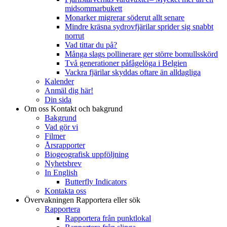
midsommarbukett
Monarker migrerar söderut allt senare
Mindre kräsna sydrovfjärilar sprider sig snabbt
norrut
Vad tittar du på?
Många slags pollinerare ger större bomullsskörd
Två generationer påfågelöga i Belgien
Vackra fjärilar skyddas oftare än alldagliga
Kalender
Anmäl dig här!
Din sida
Om oss
Kontakt och bakgrund
Bakgrund
Vad gör vi
Filmer
Årsrapporter
Biogeografisk uppföljning
Nyhetsbrev
In English
Butterfly Indicators
Kontakta oss
Övervakningen
Rapportera eller sök
Rapportera
Rapportera från punktlokal