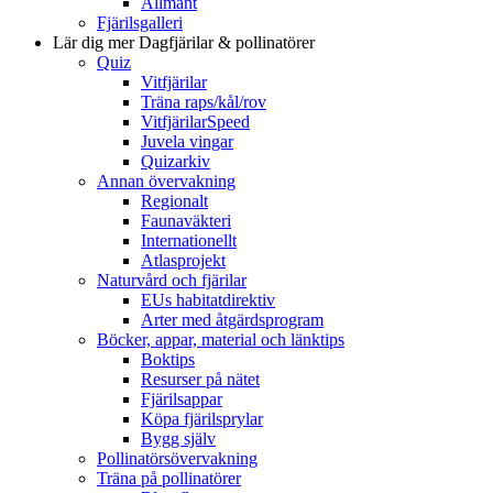
Allmänt
Fjärilsgalleri
Lär dig mer
Dagfjärilar & pollinatörer
Quiz
Vitfjärilar
Träna raps/kål/rov
VitfjärilarSpeed
Juvela vingar
Quizarkiv
Annan övervakning
Regionalt
Faunaväkteri
Internationellt
Atlasprojekt
Naturvård och fjärilar
EUs habitatdirektiv
Arter med åtgärdsprogram
Böcker, appar, material och länktips
Boktips
Resurser på nätet
Fjärilsappar
Köpa fjärilsprylar
Bygg själv
Pollinatörsövervakning
Träna på pollinatörer