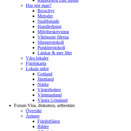
Rapportera från slinga
Hur gör man?
Broschyr
Metoder
Snabbguide
Handledning
Miljöbeskrivning
Viktigaste filerna
Slingprotokoll
Punktprotokoll
Länkar & mer filer
Våra lokaler
Fjärilskarta
Lokala sidor
Gotland
Jämtland
Närke
Västerbotten
Västmanland
Västra Götaland
Forum
Visa, diskutera, artbestäm
Översikt
Ämnen
Fjärilsfrågor
Bilder