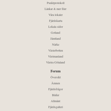
Punktprotokoll
Länkar & mer filer
Våra lokaler
Fjärilskarta
Lokala sidor
Gotland
Jämtland
Närke
Västerbotten
Västmanland
Västra Götaland
Forum
Översikt
Ämnen
Fjärilsfrågor
Bilder
Allmänt
Fjärilsgalleri