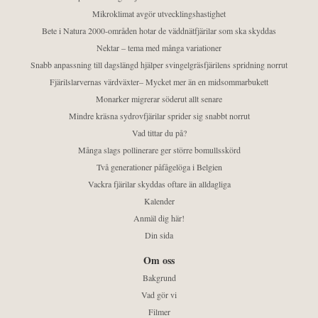
Mikroklimat avgör utvecklingshastighet
Bete i Natura 2000-områden hotar de väddnätfjärilar som ska skyddas
Nektar – tema med många variationer
Snabb anpassning till dagslängd hjälper svingelgräsfjärilens spridning norrut
Fjärilslarvernas värdväxter– Mycket mer än en midsommarbukett
Monarker migrerar söderut allt senare
Mindre kräsna sydrovfjärilar sprider sig snabbt norrut
Vad tittar du på?
Många slags pollinerare ger större bomullsskörd
Två generationer påfågelöga i Belgien
Vackra fjärilar skyddas oftare än alldagliga
Kalender
Anmäl dig här!
Din sida
Om oss
Bakgrund
Vad gör vi
Filmer