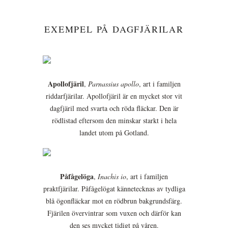
EXEMPEL PÅ DAGFJÄRILAR
Apollofjäril
,
Parnassius apollo
, art i familjen
riddarfjärilar. Apollofjäril är en mycket stor vit
dagfjäril med svarta och röda fläckar. Den är
rödlistad eftersom den minskar starkt i hela
landet utom på Gotland.
Påfågelöga
,
Inachis io
, art i familjen
praktfjärilar. Påfågelögat kännetecknas av tydliga
blå ögonfläckar mot en rödbrun bakgrundsfärg.
Fjärilen övervintrar som vuxen och därför kan
den ses mycket tidigt på våren.