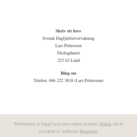
Skriv ett brev
Svensk Dagfjärilsövervakning
Lars Pettersson
Ekologihuset
223 62 Lund
Ring oss
Telefon: 046-222 3818 (Lars Pettersson)
Webbplatsen är byggd med open-source systemet
Drupal
och är
utvecklad av webbyrån
Happiness
.