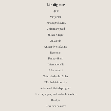
Lär dig mer
Quiz
Vitfjärilar
Träna raps/kål/rov
VitfjärilarSpeed
Juvela vingar
Quizarkiv
Annan övervakning
Regionalt
Faunaväkteri
Internationellt
Atlasprojekt
Naturvård och fjärilar
EUs habitatdirektiv
Arter med åtgärdsprogram
Böcker, appar, material och länktips
Boktips
Resurser på nätet