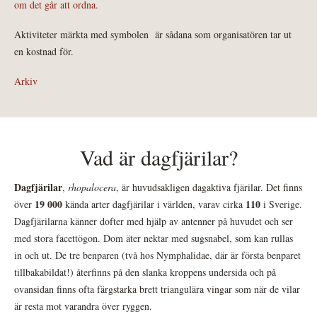
om det går att ordna.
Aktiviteter märkta med symbolen
är sådana som organisatören tar ut
en kostnad för.
Arkiv
Vad är dagfjärilar?
Dagfjärilar
,
rhopalocera
, är huvudsakligen dagaktiva fjärilar. Det finns
19 000
110
över
kända arter dagfjärilar i världen, varav cirka
i Sverige.
Dagfjärilarna känner dofter med hjälp av antenner på huvudet och ser
med stora facettögon. Dom äter nektar med sugsnabel, som kan rullas
in och ut. De tre benparen (två hos Nymphalidae, där är första benparet
tillbakabildat!) återfinns på den slanka kroppens undersida och på
ovansidan finns ofta färgstarka brett triangulära vingar som när de vilar
är resta mot varandra över ryggen.