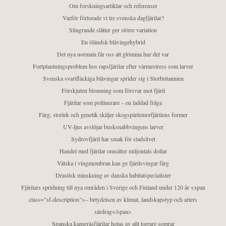
Om forskningsartiklar och referenser
Varför förlorade vi tre svenska dagfjärilar?
Slingrande slåtter ger större variation
En öländsk blåvingehybrid
Det nya normala får oss att glömma hur det var
Fortplantningsproblem hos rapsfjärilar efter värmestress som larver
Svenska svartfläckiga blåvingar sprider sig i Storbritannien
Förskjuten blomning som försvar mot fjäril
Fjärilar som pollinerare – en laddad fråga
Färg, storlek och genetik skiljer skogspärlemorfjärilens former
UV-ljus avslöjar busksnabbvingens larver
Sydrovfjäril har smak för stadslivet
Handel med fjärilar omsätter miljontals dollar
Vätska i vingmembran kan ge fjärilsvingar färg
Drastisk minskning av danska habitatspecialister
Fjärilars spridning till nya områden i Sverige och Finland under 120 år <span
class="sf-description">– betydelsen av klimat, landskapstyp och arters
särdrag</span>
Spanska kamgräsfjärilar hotas av allt torrare somrar