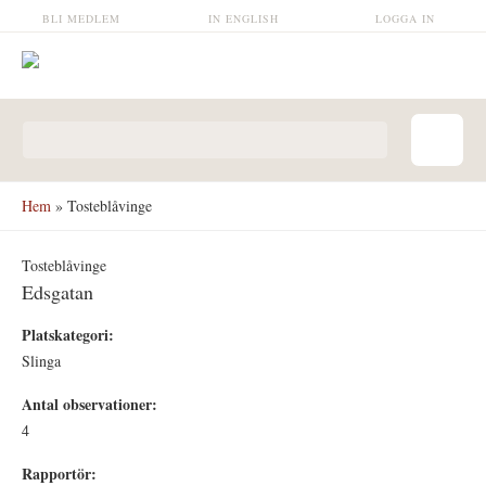
Hoppa till huvudinnehåll
BLI MEDLEM
IN ENGLISH
LOGGA IN
Sökformulär
Hem
» Tosteblåvinge
Tosteblåvinge
Edsgatan
Platskategori:
Slinga
Antal observationer:
4
Rapportör: