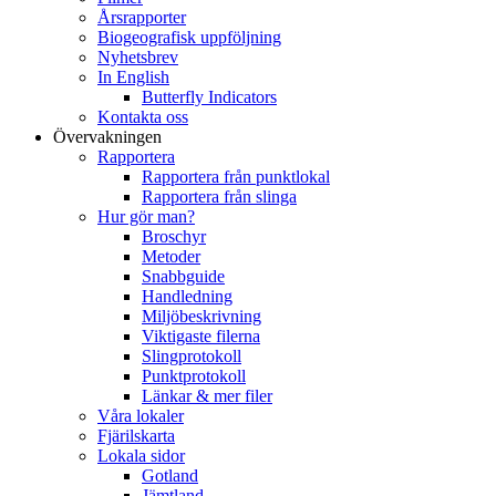
Årsrapporter
Biogeografisk uppföljning
Nyhetsbrev
In English
Butterfly Indicators
Kontakta oss
Övervakningen
Rapportera
Rapportera från punktlokal
Rapportera från slinga
Hur gör man?
Broschyr
Metoder
Snabbguide
Handledning
Miljöbeskrivning
Viktigaste filerna
Slingprotokoll
Punktprotokoll
Länkar & mer filer
Våra lokaler
Fjärilskarta
Lokala sidor
Gotland
Jämtland