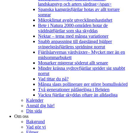
landskapstyp och arters särdrag</span>
Spanska kamgräsfjärilar hotas av allt torrare
somrar
Mikroklimat avgör utvecklingshastighet
Bete i Natura 2000-områden hotar de
väddnätfjärilar som ska skyddas
Nektar – tema med många variationer
Snabb anpassning till dagslängd hjälper
svingelgräsfjärilens spridning norrut
Fjärilslarvernas värdväxter– Mycket mer än en
midsommarbukett
Monarker migrerar söderut allt senare
Mindre kräsna sydrovfjärilar sprider sig snabbt
norrut
Vad tittar du på?
Många slags pollinerare ger större bomullsskörd
Två generationer påfågelöga i Belgien
Vackra fjärilar skyddas oftare än alldagliga
Kalender
Anmäl dig här!
Din sida
Om oss
Bakgrund
Vad gör vi
Filmer