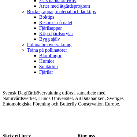
EUs habitatdirektiv
Arter med åtgärdsprogram
Böcker, appar, material och länktips
Boktips
Resurser på nätet
Fjärilsappar
Köpa fjärilsprylar
Bygg själv
Pollinatörsövervakning
Träna på pollinatörer
Blomflugor
Humlor
Solitärbin
Fjärilar
Svensk Dagfjärilsövervakning utförs i samarbete med
Naturvårdsverket, Lunds Universitet, ArtDatabanken, Sveriges
Entomologiska Förening och Butterfly Conservation Europe.
Skriv ett brev
Ring oss