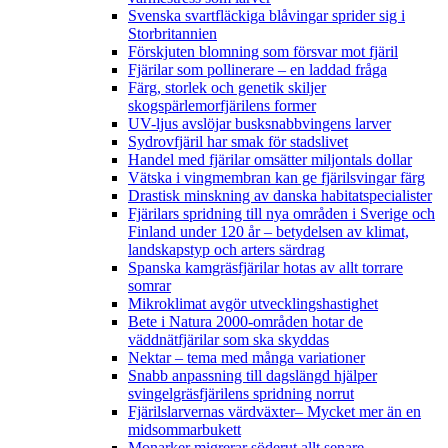
Svenska svartfläckiga blåvingar sprider sig i
Storbritannien
Förskjuten blomning som försvar mot fjäril
Fjärilar som pollinerare – en laddad fråga
Färg, storlek och genetik skiljer
skogspärlemorfjärilens former
UV-ljus avslöjar busksnabbvingens larver
Sydrovfjäril har smak för stadslivet
Handel med fjärilar omsätter miljontals dollar
Vätska i vingmembran kan ge fjärilsvingar färg
Drastisk minskning av danska habitatspecialister
Fjärilars spridning till nya områden i Sverige och
Finland under 120 år
– betydelsen av klimat,
landskapstyp och arters särdrag
Spanska kamgräsfjärilar hotas av allt torrare
somrar
Mikroklimat avgör utvecklingshastighet
Bete i Natura 2000-områden hotar de
väddnätfjärilar som ska skyddas
Nektar – tema med många variationer
Snabb anpassning till dagslängd hjälper
svingelgräsfjärilens spridning norrut
Fjärilslarvernas värdväxter– Mycket mer än en
midsommarbukett
Monarker migrerar söderut allt senare