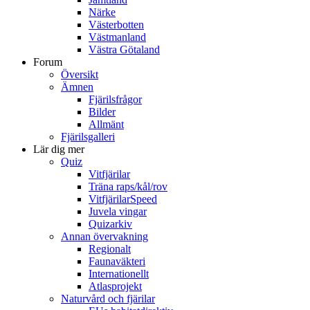
Närke
Västerbotten
Västmanland
Västra Götaland
Forum
Översikt
Ämnen
Fjärilsfrågor
Bilder
Allmänt
Fjärilsgalleri
Lär dig mer
Quiz
Vitfjärilar
Träna raps/kål/rov
VitfjärilarSpeed
Juvela vingar
Quizarkiv
Annan övervakning
Regionalt
Faunaväkteri
Internationellt
Atlasprojekt
Naturvård och fjärilar