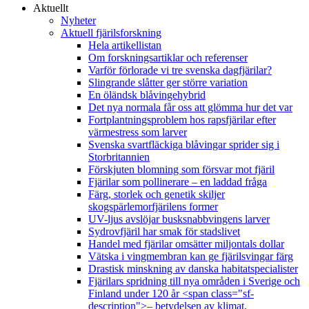
Aktuellt
Nyheter
Aktuell fjärilsforskning
Hela artikellistan
Om forskningsartiklar och referenser
Varför förlorade vi tre svenska dagfjärilar?
Slingrande slåtter ger större variation
En öländsk blåvingehybrid
Det nya normala får oss att glömma hur det var
Fortplantningsproblem hos rapsfjärilar efter
värmestress som larver
Svenska svartfläckiga blåvingar sprider sig i
Storbritannien
Förskjuten blomning som försvar mot fjäril
Fjärilar som pollinerare – en laddad fråga
Färg, storlek och genetik skiljer
skogspärlemorfjärilens former
UV-ljus avslöjar busksnabbvingens larver
Sydrovfjäril har smak för stadslivet
Handel med fjärilar omsätter miljontals dollar
Vätska i vingmembran kan ge fjärilsvingar färg
Drastisk minskning av danska habitatspecialister
Fjärilars spridning till nya områden i Sverige och
Finland under 120 år <span class="sf-
description">– betydelsen av klimat,