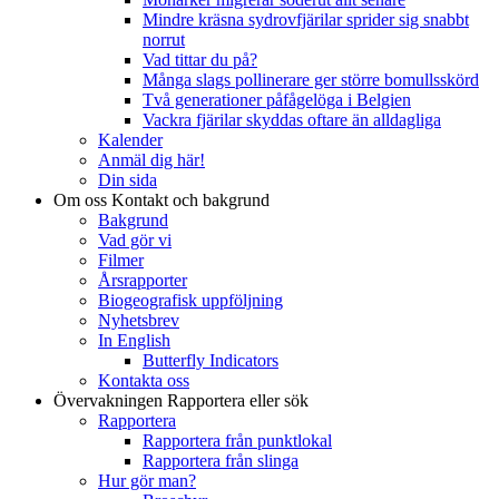
Mindre kräsna sydrovfjärilar sprider sig snabbt
norrut
Vad tittar du på?
Många slags pollinerare ger större bomullsskörd
Två generationer påfågelöga i Belgien
Vackra fjärilar skyddas oftare än alldagliga
Kalender
Anmäl dig här!
Din sida
Om oss
Kontakt och bakgrund
Bakgrund
Vad gör vi
Filmer
Årsrapporter
Biogeografisk uppföljning
Nyhetsbrev
In English
Butterfly Indicators
Kontakta oss
Övervakningen
Rapportera eller sök
Rapportera
Rapportera från punktlokal
Rapportera från slinga
Hur gör man?