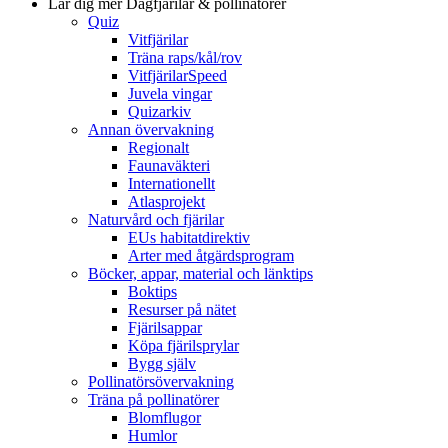
Lär dig mer
Dagfjärilar & pollinatörer
Quiz
Vitfjärilar
Träna raps/kål/rov
VitfjärilarSpeed
Juvela vingar
Quizarkiv
Annan övervakning
Regionalt
Faunaväkteri
Internationellt
Atlasprojekt
Naturvård och fjärilar
EUs habitatdirektiv
Arter med åtgärdsprogram
Böcker, appar, material och länktips
Boktips
Resurser på nätet
Fjärilsappar
Köpa fjärilsprylar
Bygg själv
Pollinatörsövervakning
Träna på pollinatörer
Blomflugor
Humlor