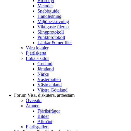
Broschyr
Metoder
Snabbguide
Handledning
Miljöbeskrivning
Viktigaste filerna
Slingprotokoll
Punktprotokoll
Länkar & mer filer
Våra lokaler
Fjärilskarta
Lokala sidor
Gotland
Jämtland
Närke
Västerbotten
Västmanland
Västra Götaland
Forum
Visa, diskutera, artbestäm
Översikt
Ämnen
Fjärilsfrågor
Bilder
Allmänt
Fjärilsgalleri