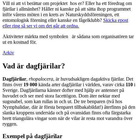
Vill ni att vi berättar om projektet hos er? Eller ha ett föredrag om
fjärilar i allmänhet? Håller ni kanske på att sätta ihop programmet
inför vårens möten i en krets av Naturskyddsföreningen, ett
entomologisk förening eller kanske en fågelklubb?
Skicka epost
eller ring så ser vi om det går att ordna.
Aktiviteter märkta med symbolen
är sådana som organisatören tar
ut en kostnad för.
Arkiv
Vad är dagfjärilar?
Dagfjärilar
,
rhopalocera
, är huvudsakligen dagaktiva fjärilar. Det
finns över
19 000
kända arter dagfjärilar i världen, varav cirka
110
i
Sverige. Dagfjärilarna känner dofter med hjälp av antenner på
huvudet och ser med stora facettögon. Dom äter nektar med
sugsnabel, som kan rullas in och ut. De tre benparen (två hos
Nymphalidae, där är första benparet tillbakabildat!) återfinns på den
slanka kroppens undersida och på ovansidan finns ofta färgstarka
brett triangulära vingar som när de vilar är resta mot varandra över
ryggen.
Exempel på dagfjärilar