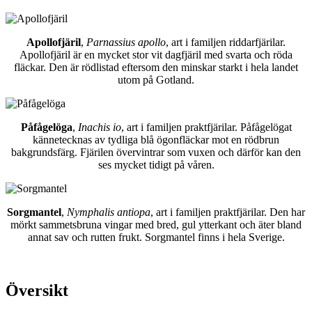
Apollofjäril
,
Parnassius apollo
, art i familjen riddarfjärilar.
Apollofjäril är en mycket stor vit dagfjäril med svarta och röda
fläckar. Den är rödlistad eftersom den minskar starkt i hela landet
utom på Gotland.
Påfågelöga
,
Inachis io
, art i familjen praktfjärilar. Påfågelögat
kännetecknas av tydliga blå ögonfläckar mot en rödbrun
bakgrundsfärg. Fjärilen övervintrar som vuxen och därför kan den
ses mycket tidigt på våren.
Sorgmantel
,
Nymphalis antiopa
, art i familjen praktfjärilar. Den har
mörkt sammetsbruna vingar med bred, gul ytterkant och äter bland
annat sav och rutten frukt. Sorgmantel finns i hela Sverige.
Översikt