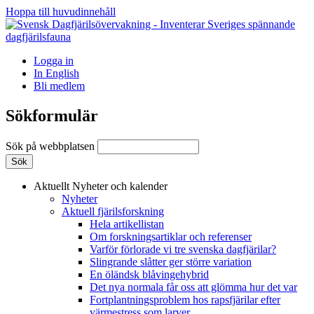
Hoppa till huvudinnehåll
Logga in
In English
Bli medlem
Sökformulär
Sök på webbplatsen
Aktuellt
Nyheter och kalender
Nyheter
Aktuell fjärilsforskning
Hela artikellistan
Om forskningsartiklar och referenser
Varför förlorade vi tre svenska dagfjärilar?
Slingrande slåtter ger större variation
En öländsk blåvingehybrid
Det nya normala får oss att glömma hur det var
Fortplantningsproblem hos rapsfjärilar efter
värmestress som larver