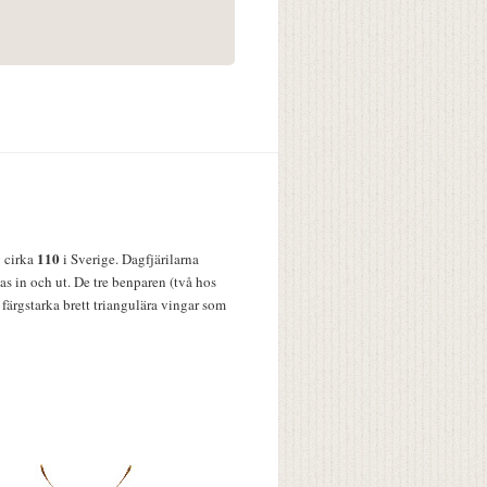
110
v cirka
i Sverige. Dagfjärilarna
s in och ut. De tre benparen (två hos
färgstarka brett triangulära vingar som