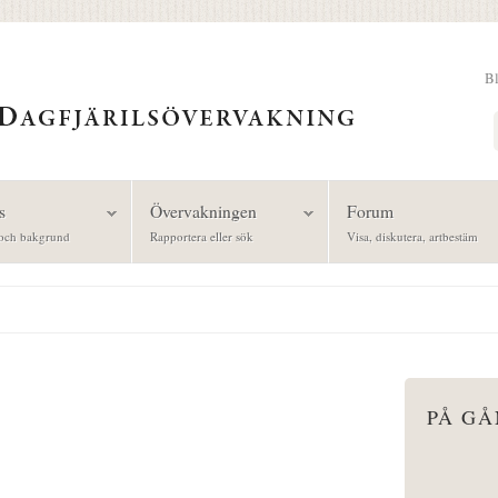
B
Sök
s
Övervakningen
Forum
och bakgrund
Rapportera eller sök
Visa, diskutera, artbestäm
PÅ G