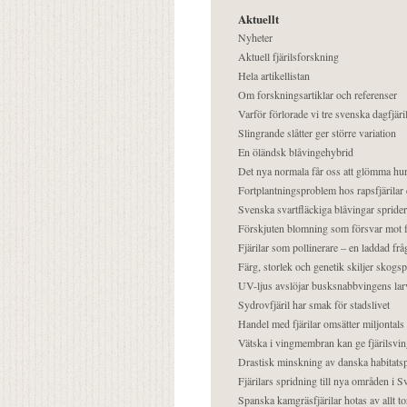
Aktuellt
Nyheter
Aktuell fjärilsforskning
Hela artikellistan
Om forskningsartiklar och referenser
Varför förlorade vi tre svenska dagfjäri
Slingrande slåtter ger större variation
En öländsk blåvingehybrid
Det nya normala får oss att glömma hur
Fortplantningsproblem hos rapsfjärilar 
Svenska svartfläckiga blåvingar sprider 
Förskjuten blomning som försvar mot fj
Fjärilar som pollinerare – en laddad frå
Färg, storlek och genetik skiljer skogs
UV-ljus avslöjar busksnabbvingens lar
Sydrovfjäril har smak för stadslivet
Handel med fjärilar omsätter miljontals 
Vätska i vingmembran kan ge fjärilsvin
Drastisk minskning av danska habitatsp
Fjärilars spridning till nya områden i
Spanska kamgräsfjärilar hotas av allt t