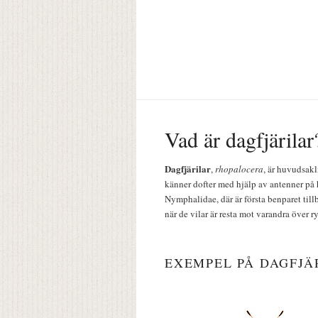
Vad är dagfjärilar
Dagfjärilar
,
rhopalocera
, är huvudsakl
känner dofter med hjälp av antenner på 
Nymphalidae, där är första benparet till
när de vilar är resta mot varandra över r
EXEMPEL PÅ DAGFJÄ