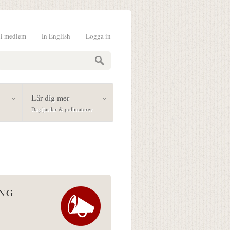
li medlem
In English
Logga in
formulär
Lär dig mer
Dagfjärilar & pollinatörer
ÅNG