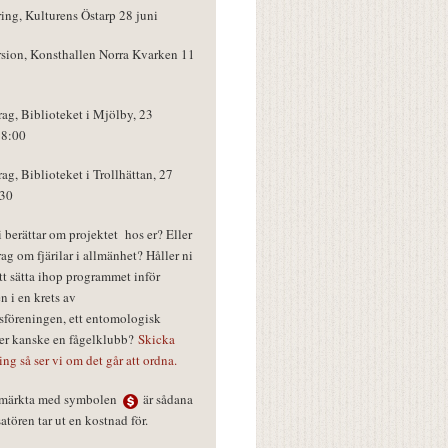
ring, Kulturens Östarp 28 juni
rsion, Konsthallen Norra Kvarken 11
rag, Biblioteket i Mjölby, 23
18:00
rag, Biblioteket i Trollhättan, 27
:30
vi berättar om projektet hos er? Eller
rag om fjärilar i allmänhet? Håller ni
tt sätta ihop programmet inför
n i en krets av
föreningen, ett entomologisk
ler kanske en fågelklubb?
Skicka
ring så ser vi om det går att ordna.
r märkta med symbolen
är sådana
tören tar ut en kostnad för.