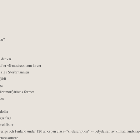
lar?
 det var
efter värmestress som larver
sig i Storbritannien
äril
ga
pärlemorfjärilens former
ver
dollar
gar färg
ecialister
 Sverige och Finland under 120 år <span class="sf-description">– betydelsen av klimat, landska
orrare somrar