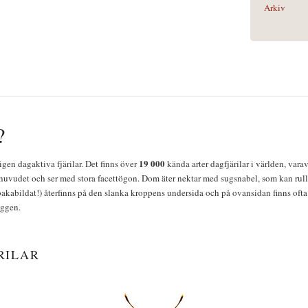
Arkiv
?
19 000
igen dagaktiva fjärilar. Det finns över
kända arter dagfjärilar i världen, vara
huvudet och ser med stora facettögon. Dom äter nektar med sugsnabel, som kan rulla
bakabildat!) återfinns på den slanka kroppens undersida och på ovansidan finns ofta 
yggen.
RILAR