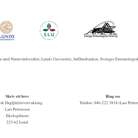
te med Naturvårdsverket, Lunds Universitet, ArtDatabanken, Sveriges Entomologis
Skriv ett brev
Ring oss
sk Dagfjärilsövervakning
Telefon: 046-222 3818 (Lars Petter
Lars Pettersson
Ekologihuset
223 62 Lund