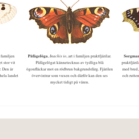
Påfågelöga
Sorgman
 i familjen
,
Inachis io
, art i familjen praktfjärilar.
t stor vit
Påfågelögat kännetecknas av tydliga blå
praktfjäri
r. Den är
ögonfläckar mot en rödbrun bakgrundsfärg. Fjärilen
med bred,
 hela landet
övervintrar som vuxen och därför kan den ses
och rutten
mycket tidigt på våren.