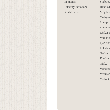
In English
Snabbgu
Butterfly Indicators
Handled
Kontakta oss
Miljöbes
Viktigast
Slingpro
Punktpro
Länkar &
Våra lok
Fjärilska
Lokala s
Gotland
Jämtlan
Närke
Västerbo
Västman
Västra G