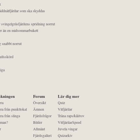
t
äddnätfjärilar som ska skyddas
 svingelgräsfjärilens spridning norrut
mer än en midsommarbukett
g snabbt norrut
ullsskörd
liga
kningen
Forum
Lär dig mer
era
Översikt
Quiz
ra från punktlokal
Ämnen
Vitfjärilar
ra från slinga
Fjärilsfrågor
Träna raps/kål/rov
 man?
Bilder
VitfjärilarSpeed
r
Allmänt
Juvela vingar
Fjärilsgalleri
Quizarkiv