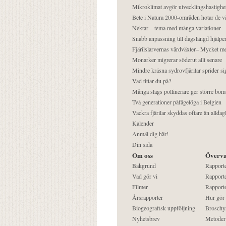
Mikroklimat avgör utvecklingshastighe
Bete i Natura 2000-områden hotar de v
Nektar – tema med många variationer
Snabb anpassning till dagslängd hjälper
Fjärilslarvernas värdväxter– Mycket 
Monarker migrerar söderut allt senare
Mindre kräsna sydrovfjärilar sprider si
Vad tittar du på?
Många slags pollinerare ger större bom
Två generationer påfågelöga i Belgien
Vackra fjärilar skyddas oftare än alldag
Kalender
Anmäl dig här!
Din sida
Om oss
Överva
Bakgrund
Rapport
Vad gör vi
Rapporte
Filmer
Rapporte
Årsrapporter
Hur gör
Biogeografisk uppföljning
Broschy
Nyhetsbrev
Metoder