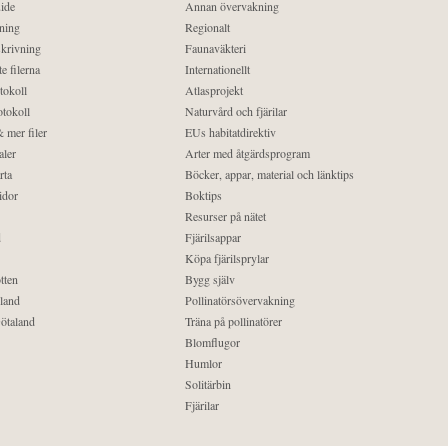
ide
Annan övervakning
ning
Regionalt
krivning
Faunaväkteri
e filerna
Internationellt
tokoll
Atlasprojekt
tokoll
Naturvård och fjärilar
 mer filer
EUs habitatdirektiv
aler
Arter med åtgärdsprogram
rta
Böcker, appar, material och länktips
idor
Boktips
Resurser på nätet
d
Fjärilsappar
Köpa fjärilsprylar
tten
Bygg själv
land
Pollinatörsövervakning
ötaland
Träna på pollinatörer
Blomflugor
Humlor
Solitärbin
Fjärilar