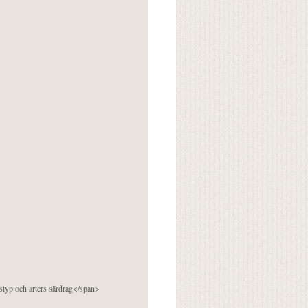
pstyp och arters särdrag</span>