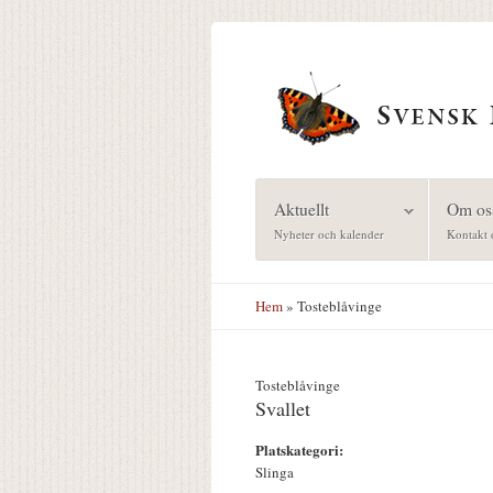
Hoppa till huvudinnehåll
Aktuellt
Om os
Nyheter och kalender
Kontakt 
Hem
» Tosteblåvinge
Tosteblåvinge
Svallet
Platskategori:
Slinga