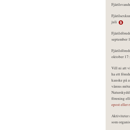
Fjärilsvand
Fjärilsexku
juli
Fjärilsföred
september 
Fjärilsföred
oktober 17
Vill ni att 
ha ett föred
kanske på a
vårens möte
Naturskydds
förening el
epost eller 
Aktivitete
som organisa