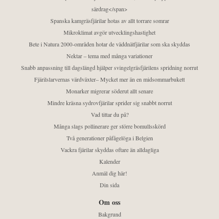
särdrag</span>
Spanska kamgräsfjärilar hotas av allt torrare somrar
Mikroklimat avgör utvecklingshastighet
Bete i Natura 2000-områden hotar de väddnätfjärilar som ska skyddas
Nektar – tema med många variationer
Snabb anpassning till dagslängd hjälper svingelgräsfjärilens spridning norrut
Fjärilslarvernas värdväxter– Mycket mer än en midsommarbukett
Monarker migrerar söderut allt senare
Mindre kräsna sydrovfjärilar sprider sig snabbt norrut
Vad tittar du på?
Många slags pollinerare ger större bomullsskörd
Två generationer påfågelöga i Belgien
Vackra fjärilar skyddas oftare än alldagliga
Kalender
Anmäl dig här!
Din sida
Om oss
Bakgrund