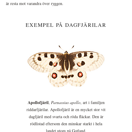
är resta mot varandra över ryggen.
EXEMPEL PÅ DAGFJÄRILAR
Apollofjäril
,
Parnassius apollo
, art i familjen
riddarfjärilar. Apollofjäril är en mycket stor vit
dagfjäril med svarta och röda fläckar. Den är
rödlistad eftersom den minskar starkt i hela
landet utom på Gotland.