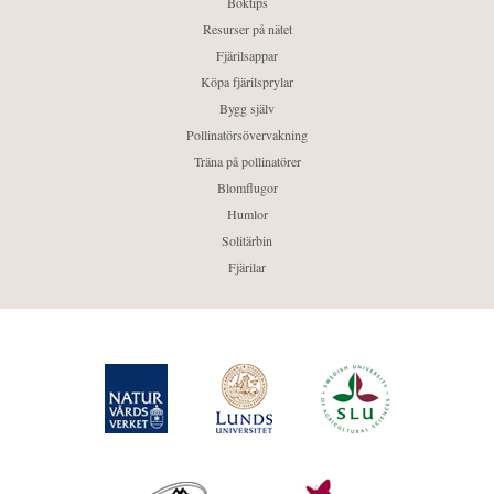
Boktips
Resurser på nätet
Fjärilsappar
Köpa fjärilsprylar
Bygg själv
Pollinatörsövervakning
Träna på pollinatörer
Blomflugor
Humlor
Solitärbin
Fjärilar