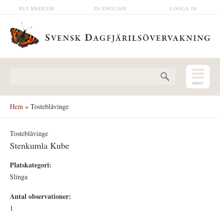
Hoppa till huvudinnehåll
BLI MEDLEM
IN ENGLISH
LOGGA IN
Sökformulär
Hem
» Tosteblåvinge
Tosteblåvinge
Stenkumla Kube
Platskategori:
Slinga
Antal observationer:
1