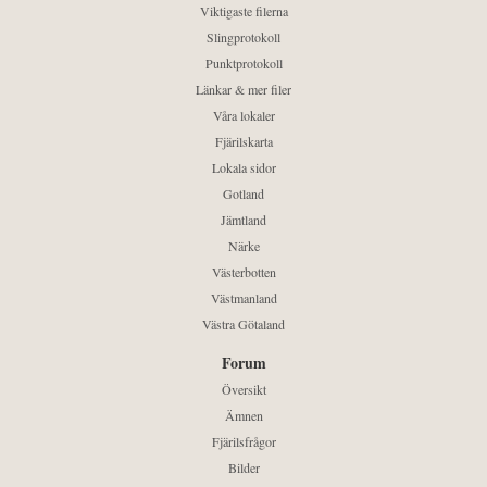
Viktigaste filerna
Slingprotokoll
Punktprotokoll
Länkar & mer filer
Våra lokaler
Fjärilskarta
Lokala sidor
Gotland
Jämtland
Närke
Västerbotten
Västmanland
Västra Götaland
Forum
Översikt
Ämnen
Fjärilsfrågor
Bilder