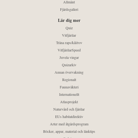
Allmänt
Fjärilsgalleri
Lär dig mer
Quiz
Vitfjärilar
Träna raps/kål/rov
VitfjärilarSpeed
Juvela vingar
Quizarkiv
Annan övervakning
Regionalt
Faunaväkteri
Internationellt
Atlasprojekt
Naturvård och fjärilar
EUs habitatdirektiv
Arter med åtgärdsprogram
Böcker, appar, material och länktips