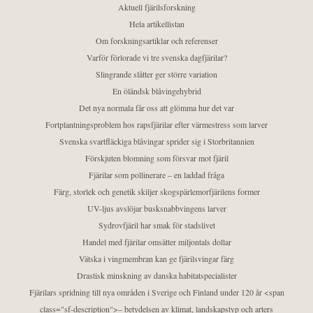
Aktuell fjärilsforskning
Hela artikellistan
Om forskningsartiklar och referenser
Varför förlorade vi tre svenska dagfjärilar?
Slingrande slåtter ger större variation
En öländsk blåvingehybrid
Det nya normala får oss att glömma hur det var
Fortplantningsproblem hos rapsfjärilar efter värmestress som larver
Svenska svartfläckiga blåvingar sprider sig i Storbritannien
Förskjuten blomning som försvar mot fjäril
Fjärilar som pollinerare – en laddad fråga
Färg, storlek och genetik skiljer skogspärlemorfjärilens former
UV-ljus avslöjar busksnabbvingens larver
Sydrovfjäril har smak för stadslivet
Handel med fjärilar omsätter miljontals dollar
Vätska i vingmembran kan ge fjärilsvingar färg
Drastisk minskning av danska habitatspecialister
Fjärilars spridning till nya områden i Sverige och Finland under 120 år <span
class="sf-description">– betydelsen av klimat, landskapstyp och arters