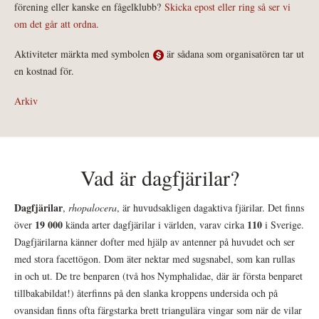
förening eller kanske en fågelklubb?
Skicka epost eller ring så ser vi
om det går att ordna.
Aktiviteter märkta med symbolen
är sådana som organisatören tar ut
en kostnad för.
Arkiv
Vad är dagfjärilar?
Dagfjärilar
,
rhopalocera
, är huvudsakligen dagaktiva fjärilar. Det finns
19 000
110
över
kända arter dagfjärilar i världen, varav cirka
i Sverige.
Dagfjärilarna känner dofter med hjälp av antenner på huvudet och ser
med stora facettögon. Dom äter nektar med sugsnabel, som kan rullas
in och ut. De tre benparen (två hos Nymphalidae, där är första benparet
tillbakabildat!) återfinns på den slanka kroppens undersida och på
ovansidan finns ofta färgstarka brett triangulära vingar som när de vilar