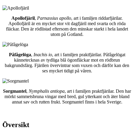
Apollofjäril
,
Parnassius apollo
, art i familjen riddarfjärilar.
Apollofjäril är en mycket stor vit dagfjäril med svarta och röda
fläckar. Den är rödlistad eftersom den minskar starkt i hela landet
utom på Gotland.
Påfågelöga
,
Inachis io
, art i familjen praktfjärilar. Påfågelögat
kännetecknas av tydliga blå ögonfläckar mot en rödbrun
bakgrundsfärg. Fjärilen övervintrar som vuxen och därför kan den
ses mycket tidigt på våren.
Sorgmantel
,
Nymphalis antiopa
, art i familjen praktfjärilar. Den har
mörkt sammetsbruna vingar med bred, gul ytterkant och äter bland
annat sav och rutten frukt. Sorgmantel finns i hela Sverige.
Översikt