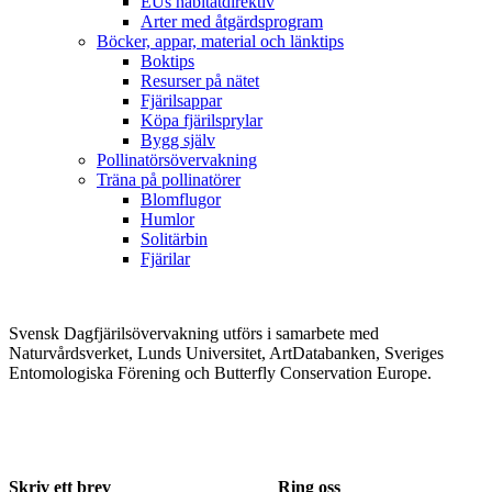
EUs habitatdirektiv
Arter med åtgärdsprogram
Böcker, appar, material och länktips
Boktips
Resurser på nätet
Fjärilsappar
Köpa fjärilsprylar
Bygg själv
Pollinatörsövervakning
Träna på pollinatörer
Blomflugor
Humlor
Solitärbin
Fjärilar
Svensk Dagfjärilsövervakning utförs i samarbete med
Naturvårdsverket, Lunds Universitet, ArtDatabanken, Sveriges
Entomologiska Förening och Butterfly Conservation Europe.
Skriv ett brev
Ring oss