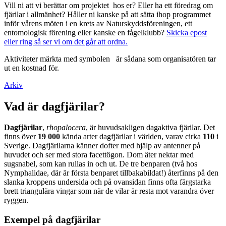
Vill ni att vi berättar om projektet hos er? Eller ha ett föredrag om
fjärilar i allmänhet? Håller ni kanske på att sätta ihop programmet
inför vårens möten i en krets av Naturskyddsföreningen, ett
entomologisk förening eller kanske en fågelklubb?
Skicka epost
eller ring så ser vi om det går att ordna.
Aktiviteter märkta med symbolen
är sådana som organisatören tar
ut en kostnad för.
Arkiv
Vad är dagfjärilar?
Dagfjärilar
,
rhopalocera
, är huvudsakligen dagaktiva fjärilar. Det
finns över
19 000
kända arter dagfjärilar i världen, varav cirka
110
i
Sverige. Dagfjärilarna känner dofter med hjälp av antenner på
huvudet och ser med stora facettögon. Dom äter nektar med
sugsnabel, som kan rullas in och ut. De tre benparen (två hos
Nymphalidae, där är första benparet tillbakabildat!) återfinns på den
slanka kroppens undersida och på ovansidan finns ofta färgstarka
brett triangulära vingar som när de vilar är resta mot varandra över
ryggen.
Exempel på dagfjärilar