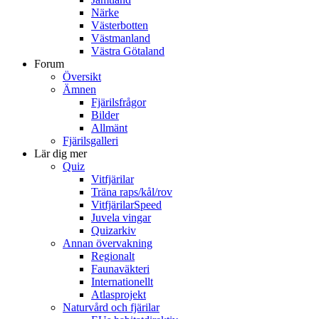
Närke
Västerbotten
Västmanland
Västra Götaland
Forum
Översikt
Ämnen
Fjärilsfrågor
Bilder
Allmänt
Fjärilsgalleri
Lär dig mer
Quiz
Vitfjärilar
Träna raps/kål/rov
VitfjärilarSpeed
Juvela vingar
Quizarkiv
Annan övervakning
Regionalt
Faunaväkteri
Internationellt
Atlasprojekt
Naturvård och fjärilar