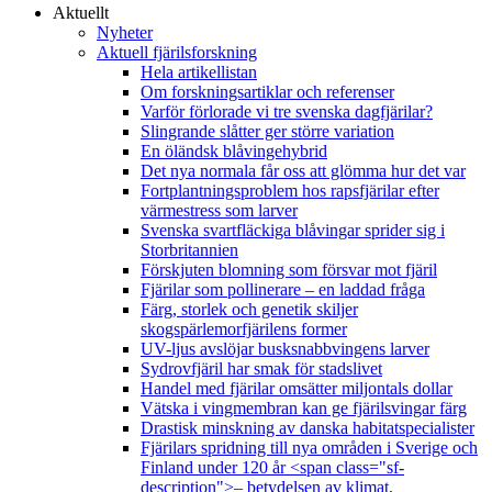
Aktuellt
Nyheter
Aktuell fjärilsforskning
Hela artikellistan
Om forskningsartiklar och referenser
Varför förlorade vi tre svenska dagfjärilar?
Slingrande slåtter ger större variation
En öländsk blåvingehybrid
Det nya normala får oss att glömma hur det var
Fortplantningsproblem hos rapsfjärilar efter
värmestress som larver
Svenska svartfläckiga blåvingar sprider sig i
Storbritannien
Förskjuten blomning som försvar mot fjäril
Fjärilar som pollinerare – en laddad fråga
Färg, storlek och genetik skiljer
skogspärlemorfjärilens former
UV-ljus avslöjar busksnabbvingens larver
Sydrovfjäril har smak för stadslivet
Handel med fjärilar omsätter miljontals dollar
Vätska i vingmembran kan ge fjärilsvingar färg
Drastisk minskning av danska habitatspecialister
Fjärilars spridning till nya områden i Sverige och
Finland under 120 år <span class="sf-
description">– betydelsen av klimat,