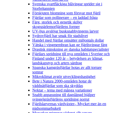
Svenska svartfläckiga blåvingar sprider sig i
Storbritannien
Förskjuten blomning som försvar mot fjäril
Fjärilar som pollinerare – en laddad fråga
Färg, storlek och genetik skiljer
skogspärlemorfjärilens former
UV-ljus avslöjar busksnabbvingens larver
Sydrovfjäril har smak för stadslivet
Handel med fjärilar omsätter miljontals dollar
Vätska i vingmembran kan ge fjärilsvingar färg
Drastisk minskning av danska habitatspecialister
Fjärilars spridning till nya områden i Sverige och
Finland under 120 år
– betydelsen av klimat,
landskapstyp och arters särdrag
Spanska kamgräsfjärilar hotas av allt torrare
somrar
Mikroklimat avgör utvecklingshastighet
Bete i Natura 2000-områden hotar de
väddnätfjärilar som ska skyddas
Nektar – tema med många variationer
Snabb anpassning till dagslängd hjälper
svingelgräsfjärilens spridning norrut
Fjärilslarvernas värdväxter– Mycket mer än en
midsommarbukett
Monarker migrerar söderut allt senare