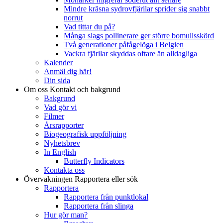
Mindre kräsna sydrovfjärilar sprider sig snabbt
norrut
Vad tittar du på?
Många slags pollinerare ger större bomullsskörd
Två generationer påfågelöga i Belgien
Vackra fjärilar skyddas oftare än alldagliga
Kalender
Anmäl dig här!
Din sida
Om oss
Kontakt och bakgrund
Bakgrund
Vad gör vi
Filmer
Årsrapporter
Biogeografisk uppföljning
Nyhetsbrev
In English
Butterfly Indicators
Kontakta oss
Övervakningen
Rapportera eller sök
Rapportera
Rapportera från punktlokal
Rapportera från slinga
Hur gör man?