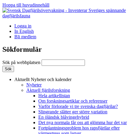
Hoppa till huvudinnehåll
Logga in
In English
Bli medlem
Sökformulär
Sök på webbplatsen
Aktuellt
Nyheter och kalender
Nyheter
Aktuell fjärilsforskning
Hela artikellistan
Om forskningsartiklar och referenser
Varför förlorade vi tre svenska dagfjärilar?
Slingrande slåtter ger större variation
En öländsk blåvingehybrid
Det nya normala får oss att glömma hur det var
Fortplantningsproblem hos rapsfjärilar efter
värmestress som larver