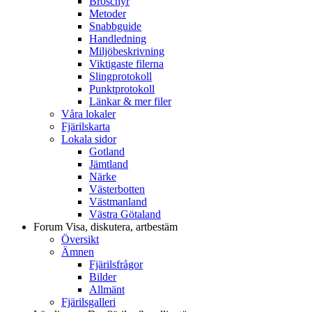
Broschyr
Metoder
Snabbguide
Handledning
Miljöbeskrivning
Viktigaste filerna
Slingprotokoll
Punktprotokoll
Länkar & mer filer
Våra lokaler
Fjärilskarta
Lokala sidor
Gotland
Jämtland
Närke
Västerbotten
Västmanland
Västra Götaland
Forum
Visa, diskutera, artbestäm
Översikt
Ämnen
Fjärilsfrågor
Bilder
Allmänt
Fjärilsgalleri