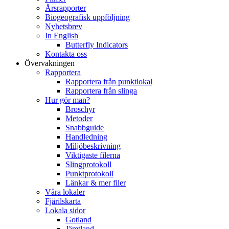
Årsrapporter
Biogeografisk uppföljning
Nyhetsbrev
In English
Butterfly Indicators
Kontakta oss
Övervakningen
Rapportera
Rapportera från punktlokal
Rapportera från slinga
Hur gör man?
Broschyr
Metoder
Snabbguide
Handledning
Miljöbeskrivning
Viktigaste filerna
Slingprotokoll
Punktprotokoll
Länkar & mer filer
Våra lokaler
Fjärilskarta
Lokala sidor
Gotland
Jämtland