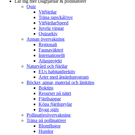
Lär dig mer
Dagfjärilar & pollinatörer
Quiz
Vitfjärilar
Träna raps/kål/rov
VitfjärilarSpeed
Juvela vingar
Quizarkiv
Annan övervakning
Regionalt
Faunaväkteri
Internationellt
Atlasprojekt
Naturvård och fjärilar
EUs habitatdirektiv
Arter med åtgärdsprogram
Böcker, appar, material och länktips
Boktips
Resurser på nätet
Fjärilsappar
Köpa fjärilsprylar
Bygg själv
Pollinatörsövervakning
Träna på pollinatörer
Blomflugor
Humlor