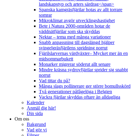
landskapstyp och arters särdrag</span>
Spanska kamgräsfjärilar hotas av allt torrare
somrar
Mikroklimat avgör utvecklingshastighet
Bete i Natura 2000-områden hotar de
väddnätfjärilar som ska skyddas
Nektar – tema med många variationer
Snabb anpassning till dagslängd hjälper
svingelgräsfjärilens spridning norrut
Fjärilslarvernas värdväxter– Mycket mer än en
midsommarbukett
Monarker migrerar söderut allt senare
Mindre kräsna sydrovfjärilar sprider sig snabbt
norrut
Vad tittar du på?
Många slags pollinerare ger större bomullsskörd
Två generationer påfågelöga i Belgien
Vackra fjärilar skyddas oftare än alldagliga
Kalender
Anmäl dig här!
Din sida
Om oss
Bakgrund
Vad gör vi
Filmer