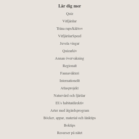
Lär dig mer
Quiz
Vitfjärilar
Träna raps/kål/rov
VitfjärilarSpeed
Juvela vingar
Quizarkiv
Annan övervakning
Regionalt
Faunaväkteri
Internationellt
Atlasprojekt
Naturvård och fjärilar
EUs habitatdirektiv
Arter med åtgärdsprogram
Böcker, appar, material och länktips
Boktips
Resurser på nätet