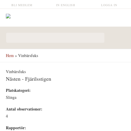
Hoppa till huvudinnehåll
BLI MEDLEM
IN ENGLISH
LOGGA IN
Sökformulär
Hem
» Vinbärsfuks
Vinbärsfuks
Nåsten - Fjärilsstigen
Platskategori:
Slinga
Antal observationer:
4
Rapportör: