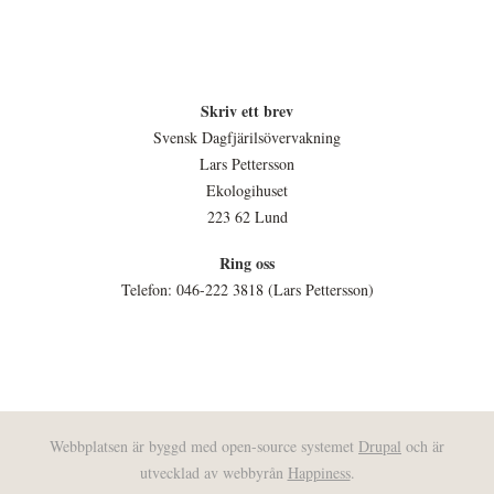
Skriv ett brev
Svensk Dagfjärilsövervakning
Lars Pettersson
Ekologihuset
223 62 Lund
Ring oss
Telefon: 046-222 3818 (Lars Pettersson)
Webbplatsen är byggd med open-source systemet
Drupal
och är
utvecklad av webbyrån
Happiness
.