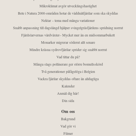
Mikroklimat avgör utvecklingshastighet
Bete i Natura 2000-områden hotar de väddnätfjärilar som ska skyddas
Nektar – tema med många variationer
Snabb anpassning till dagslängd hjälper svingelgräsfjärilens spridning norrut
Fjärilslarvernas värdväxter– Mycket mer än en midsommarbukett
Monarker migrerar söderut allt senare
Mindre kräsna sydrovfjärilar sprider sig snabbt norrut
Vad tittar du på?
Många slags pollinerare ger större bomullsskörd
Två generationer påfågelöga i Belgien
Vackra fjärilar skyddas oftare än alldagliga
Kalender
Anmäl dig här!
Din sida
Om oss
Bakgrund
Vad gör vi
Filmer