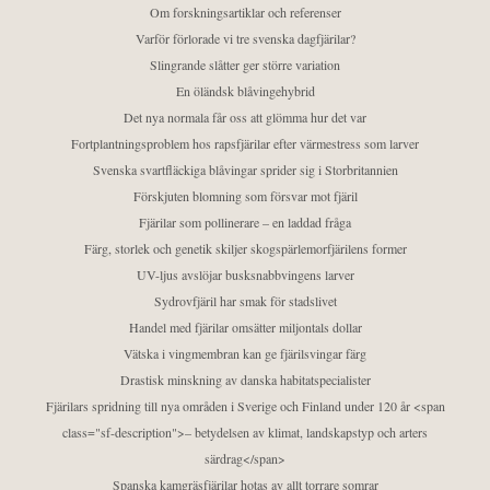
Om forskningsartiklar och referenser
Varför förlorade vi tre svenska dagfjärilar?
Slingrande slåtter ger större variation
En öländsk blåvingehybrid
Det nya normala får oss att glömma hur det var
Fortplantningsproblem hos rapsfjärilar efter värmestress som larver
Svenska svartfläckiga blåvingar sprider sig i Storbritannien
Förskjuten blomning som försvar mot fjäril
Fjärilar som pollinerare – en laddad fråga
Färg, storlek och genetik skiljer skogspärlemorfjärilens former
UV-ljus avslöjar busksnabbvingens larver
Sydrovfjäril har smak för stadslivet
Handel med fjärilar omsätter miljontals dollar
Vätska i vingmembran kan ge fjärilsvingar färg
Drastisk minskning av danska habitatspecialister
Fjärilars spridning till nya områden i Sverige och Finland under 120 år <span
class="sf-description">– betydelsen av klimat, landskapstyp och arters
särdrag</span>
Spanska kamgräsfjärilar hotas av allt torrare somrar