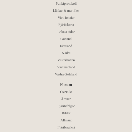
Punktprotokoll
Länkar & mer filer
Våra lokaler
Fjärilskarta
Lokala sidor
Gotland
Jämtland
Närke
Västerbotten
Västmanland
Västra Götaland
Forum
Översikt
Ämnen
Fjärilsfrågor
Bilder
Allmänt
Fjärilsgalleri