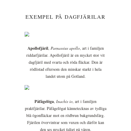
EXEMPEL PÅ DAGFJÄRILAR
Apollofjäril
,
Parnassius apollo
, art i familjen
riddarfjärilar. Apollofjäril är en mycket stor vit
dagfjäril med svarta och röda fläckar. Den är
rödlistad eftersom den minskar starkt i hela
landet utom på Gotland.
Påfågelöga
,
Inachis io
, art i familjen
praktfjärilar. Påfågelögat kännetecknas av tydliga
blå ögonfläckar mot en rödbrun bakgrundsfärg.
Fjärilen övervintrar som vuxen och därför kan
den ses mycket tidigt på våren.