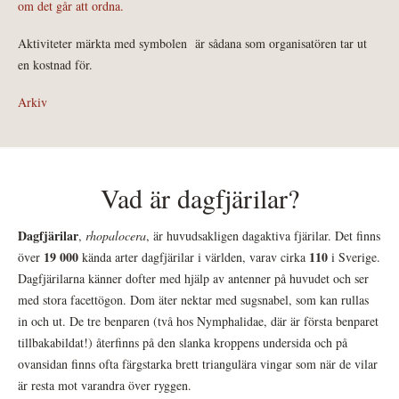
om det går att ordna.
Aktiviteter märkta med symbolen
är sådana som organisatören tar ut
en kostnad för.
Arkiv
Vad är dagfjärilar?
Dagfjärilar
,
rhopalocera
, är huvudsakligen dagaktiva fjärilar. Det finns
19 000
110
över
kända arter dagfjärilar i världen, varav cirka
i Sverige.
Dagfjärilarna känner dofter med hjälp av antenner på huvudet och ser
med stora facettögon. Dom äter nektar med sugsnabel, som kan rullas
in och ut. De tre benparen (två hos Nymphalidae, där är första benparet
tillbakabildat!) återfinns på den slanka kroppens undersida och på
ovansidan finns ofta färgstarka brett triangulära vingar som när de vilar
är resta mot varandra över ryggen.