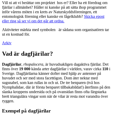
Vill ni att vi berättar om projektet hos er? Eller ha ett föredrag om
fjärilar i allmänhet? Håller ni kanske på att sätta ihop programmet
inför vårens möten i en krets av Naturskyddsföreningen, ett
entomologisk förening eller kanske en fågelklubb?
Skicka epost
eller ring så ser vi om det går att ordna.
Aktiviteter märkta med symbolen
är sådana som organisatören tar
ut en kostnad för.
Arkiv
Vad är dagfjärilar?
Dagfjärilar
,
rhopalocera
, är huvudsakligen dagaktiva fjärilar. Det
finns över
19 000
kända arter dagfjärilar i världen, varav cirka
110
i
Sverige. Dagfjärilarna känner dofter med hjälp av antenner på
huvudet och ser med stora facettögon. Dom äter nektar med
sugsnabel, som kan rullas in och ut. De tre benparen (två hos
Nymphalidae, där är första benparet tillbakabildat!) återfinns på den
slanka kroppens undersida och på ovansidan finns ofta färgstarka
brett triangulära vingar som när de vilar är resta mot varandra över
ryggen.
Exempel på dagfjärilar