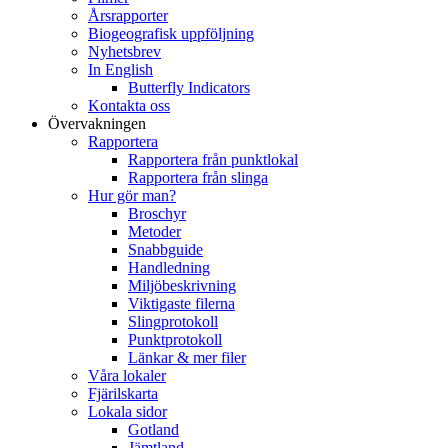
Årsrapporter
Biogeografisk uppföljning
Nyhetsbrev
In English
Butterfly Indicators
Kontakta oss
Övervakningen
Rapportera
Rapportera från punktlokal
Rapportera från slinga
Hur gör man?
Broschyr
Metoder
Snabbguide
Handledning
Miljöbeskrivning
Viktigaste filerna
Slingprotokoll
Punktprotokoll
Länkar & mer filer
Våra lokaler
Fjärilskarta
Lokala sidor
Gotland
Jämtland