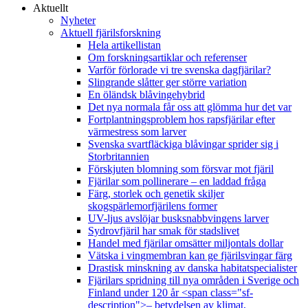
Aktuellt
Nyheter
Aktuell fjärilsforskning
Hela artikellistan
Om forskningsartiklar och referenser
Varför förlorade vi tre svenska dagfjärilar?
Slingrande slåtter ger större variation
En öländsk blåvingehybrid
Det nya normala får oss att glömma hur det var
Fortplantningsproblem hos rapsfjärilar efter
värmestress som larver
Svenska svartfläckiga blåvingar sprider sig i
Storbritannien
Förskjuten blomning som försvar mot fjäril
Fjärilar som pollinerare – en laddad fråga
Färg, storlek och genetik skiljer
skogspärlemorfjärilens former
UV-ljus avslöjar busksnabbvingens larver
Sydrovfjäril har smak för stadslivet
Handel med fjärilar omsätter miljontals dollar
Vätska i vingmembran kan ge fjärilsvingar färg
Drastisk minskning av danska habitatspecialister
Fjärilars spridning till nya områden i Sverige och
Finland under 120 år <span class="sf-
description">– betydelsen av klimat,