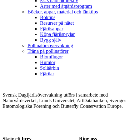
EUs habitatdirektiv
Arter med åtgärdsprogram
Böcker, appar, material och länktips
Boktips
Resurser på nätet
Fjärilsappar
Köpa fjärilsprylar
Bygg själv
Pollinatörsövervakning
Träna på pollinatörer
Blomflugor
Humlor
Solitärbin
Fjärilar
Svensk Dagfjärilsövervakning utförs i samarbete med
Naturvårdsverket, Lunds Universitet, ArtDatabanken, Sveriges
Entomologiska Förening och Butterfly Conservation Europe.
Skriv ett brev
Ring oss