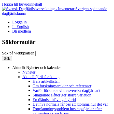
Hoppa till huvudinnehåll
Logga in
In English
Bli medlem
Sökformulär
Sök på webbplatsen
Aktuellt
Nyheter och kalender
Nyheter
Aktuell fjärilsforskning
Hela artikellistan
Om forskningsartiklar och referenser
Varför förlorade vi tre svenska dagfjärilar?
Slingrande slåtter ger större variation
En öländsk blåvingehybrid
Det nya normala får oss att glömma hur det var
Fortplantningsproblem hos rapsfjärilar efter
värmestress som larver