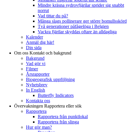
Mindre kräsna sydrovfjärilar sprider sig snabbt
norrut
Vad tittar du på?
Många slags pollinerare ger större bomullsskörd
Två generationer påfågelöga i Belgien
Vackra fjärilar skyddas oftare än alldagliga
Kalender
Anmäl dig här!
Din sida
Om oss
Kontakt och bakgrund
Bakgrund
Vad gör vi
Filmer
Årsrapporter
Biogeografisk uppföljning
Nyhetsbrev
In English
Butterfly Indicators
Kontakta oss
Övervakningen
Rapportera eller sök
Rapportera
Rapportera från punktlokal
Rapportera från slinga
Hur gör man?