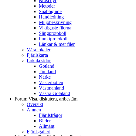
Broschyr
Metoder
Snabbguide
Handledning
Miljöbeskrivning
Viktigaste filerna
Slingprotokoll
Punktprotokoll
Länkar & mer filer
Våra lokaler
Fjärilskarta
Lokala sidor
Gotland
Jämtland
Närke
Västerbotten
Västmanland
Västra Götaland
Forum
Visa, diskutera, artbestäm
Översikt
Ämnen
Fjärilsfrågor
Bilder
Allmänt
Fjärilsgalleri