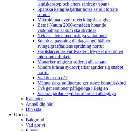
landskapstyp och arters särdrag</span>
Spanska kamgräsfjärilar hotas av allt torrare
somrar
Mikroklimat avgör utvecklingshastighet
Bete i Natura 2000-områden hotar de
väddnätfjärilar som ska skyddas
Nektar – tema med många variationer
Snabb anpassning till dagslängd hjälper
svingelgräsfjärilens spridning norrut
Fjärilslarvernas värdväxter– Mycket mer än en
midsommarbukett
Monarker migrerar söderut allt senare
Mindre kräsna sydrovfjärilar sprider sig snabbt
norrut
Vad tittar du på?
Många slags pollinerare ger större bomullsskörd
Två generationer påfågelöga i Belgien
Vackra fjärilar skyddas oftare än alldagliga
Kalender
Anmäl dig här!
Din sida
Om oss
Bakgrund
Vad gör vi
Filmer