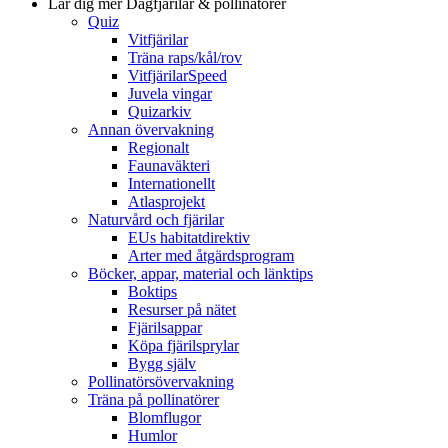
Lär dig mer
Dagfjärilar & pollinatörer
Quiz
Vitfjärilar
Träna raps/kål/rov
VitfjärilarSpeed
Juvela vingar
Quizarkiv
Annan övervakning
Regionalt
Faunaväkteri
Internationellt
Atlasprojekt
Naturvård och fjärilar
EUs habitatdirektiv
Arter med åtgärdsprogram
Böcker, appar, material och länktips
Boktips
Resurser på nätet
Fjärilsappar
Köpa fjärilsprylar
Bygg själv
Pollinatörsövervakning
Träna på pollinatörer
Blomflugor
Humlor