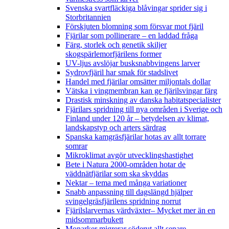
Svenska svartfläckiga blåvingar sprider sig i
Storbritannien
Förskjuten blomning som försvar mot fjäril
Fjärilar som pollinerare – en laddad fråga
Färg, storlek och genetik skiljer
skogspärlemorfjärilens former
UV-ljus avslöjar busksnabbvingens larver
Sydrovfjäril har smak för stadslivet
Handel med fjärilar omsätter miljontals dollar
Vätska i vingmembran kan ge fjärilsvingar färg
Drastisk minskning av danska habitatspecialister
Fjärilars spridning till nya områden i Sverige och
Finland under 120 år
– betydelsen av klimat,
landskapstyp och arters särdrag
Spanska kamgräsfjärilar hotas av allt torrare
somrar
Mikroklimat avgör utvecklingshastighet
Bete i Natura 2000-områden hotar de
väddnätfjärilar som ska skyddas
Nektar – tema med många variationer
Snabb anpassning till dagslängd hjälper
svingelgräsfjärilens spridning norrut
Fjärilslarvernas värdväxter– Mycket mer än en
midsommarbukett
Monarker migrerar söderut allt senare