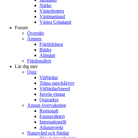
Närke
Västerbotten
Västmanland
Västra Götaland
Forum
Översikt
Ämnen
Fjärilsfrågor
Bilder
Allmänt
Fjärilsgalleri
Lär dig mer
Quiz
Vitfjärilar
Träna raps/kål/rov
VitfjärilarSpeed
Juvela vingar
Quizarkiv
Annan övervakning
Regionalt
Faunaväkteri
Internationellt
Atlasprojekt
Naturvård och fjärilar