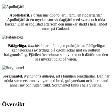
Apollofjäril
,
Parnassius apollo
, art i familjen riddarfjärilar.
Apollofjäril är en mycket stor vit dagfjäril med svarta och röda
fläckar. Den är rödlistad eftersom den minskar starkt i hela landet
utom på Gotland.
Påfågelöga
,
Inachis io
, art i familjen praktfjärilar. Påfågelögat
kännetecknas av tydliga blå ögonfläckar mot en rödbrun
bakgrundsfärg. Fjärilen övervintrar som vuxen och därför kan den
ses mycket tidigt på våren.
Sorgmantel
,
Nymphalis antiopa
, art i familjen praktfjärilar. Den har
mörkt sammetsbruna vingar med bred, gul ytterkant och äter bland
annat sav och rutten frukt. Sorgmantel finns i hela Sverige.
Översikt