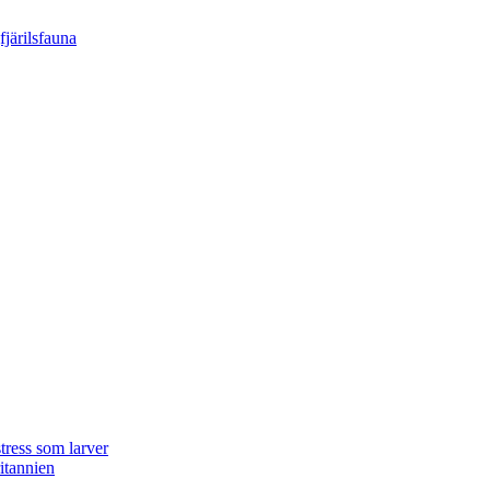
tress som larver
ritannien