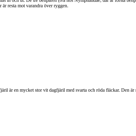
as in och ut. De tre benparen (två hos Nymphalidae, där är första benpa
ar är resta mot varandra över ryggen.
lofjäril är en mycket stor vit dagfjäril med svarta och röda fläckar. Den 