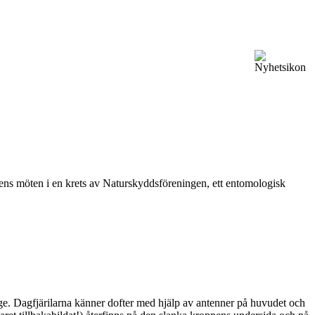
vårens möten i en krets av Naturskyddsföreningen, ett entomologisk
ge. Dagfjärilarna känner dofter med hjälp av antenner på huvudet och