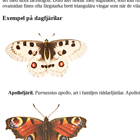
ser med stora facettögon. Dom äter nektar med sugsnabel, som kan rull
ovansidan finns ofta färgstarka brett triangulära vingar som när de vil
Exempel på dagfjärilar
Apollofjäril
,
Parnassius apollo
, art i familjen riddarfjärilar. Apol