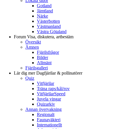
Lokala sidor
Gotland
Jämtland
Närke
Västerbotten
Västmanland
Västra Götaland
Forum
Visa, diskutera, artbestäm
Översikt
Ämnen
Fjärilsfrågor
Bilder
Allmänt
Fjärilsgalleri
Lär dig mer
Dagfjärilar & pollinatörer
Quiz
Vitfjärilar
Träna raps/kål/rov
VitfjärilarSpeed
Juvela vingar
Quizarkiv
Annan övervakning
Regionalt
Faunaväkteri
Internationellt