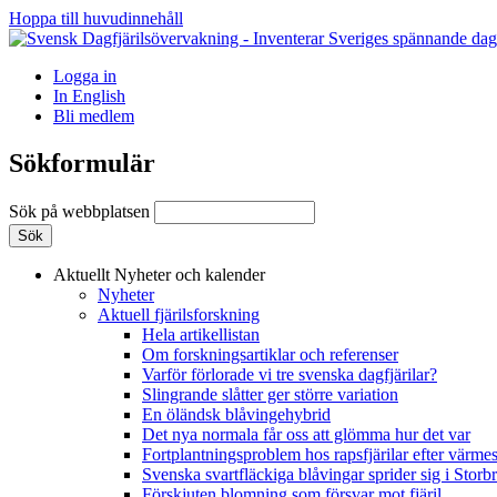
Hoppa till huvudinnehåll
Logga in
In English
Bli medlem
Sökformulär
Sök på webbplatsen
Aktuellt
Nyheter och kalender
Nyheter
Aktuell fjärilsforskning
Hela artikellistan
Om forskningsartiklar och referenser
Varför förlorade vi tre svenska dagfjärilar?
Slingrande slåtter ger större variation
En öländsk blåvingehybrid
Det nya normala får oss att glömma hur det var
Fortplantningsproblem hos rapsfjärilar efter värmes
Svenska svartfläckiga blåvingar sprider sig i Storb
Förskjuten blomning som försvar mot fjäril