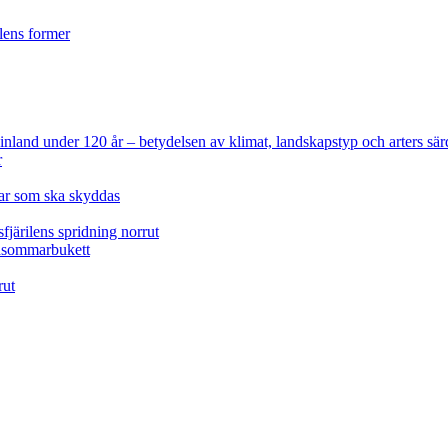
ilens former
 Finland under 120 år
– betydelsen av klimat, landskapstyp och arters sär
r
lar som ska skyddas
fjärilens spridning norrut
idsommarbukett
rut