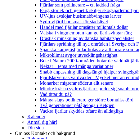
Fjärilar som pollinerare – en laddad fråga
Färg, storlek och genetik skiljer skogspärlemorfjär
UV-ljus avslöjar busksnabbvingens larver
Sydrovfjäril har smak för stadslivet
Handel med fjärilar omsätter miljontals dollar
Vätska i vingmembran kan ge fjärilsvingar färg
Drastisk minskning av danska habitatspecialister
Fjärilars spridning till nya områden i Sverige och
Spanska kamgräsfjärilar hotas av allt torrare somra
Mikroklimat avgör utvecklingshastighet
Bete i Natura 2000-områden hotar de väddnätfjäri
Nektar – tema med många variationer
Snabb anpassning till dagslängd hjälper svingelgräs
Fjärilslarvernas värdväxter– Mycket mer än en m
Monarker migrerar söderut allt senare
Mindre kräsna sydrovfjärilar sprider sig snabbt nor
Vad tittar du på?
Många slags pollinerare ger större bomullsskörd
Två generationer påfågelöga i Belgien
Vackra fjärilar skyddas oftare än alldagliga
Kalender
Anmäl dig här!
Din sida
Om oss
Kontakt och bakgrund
Bakgrund