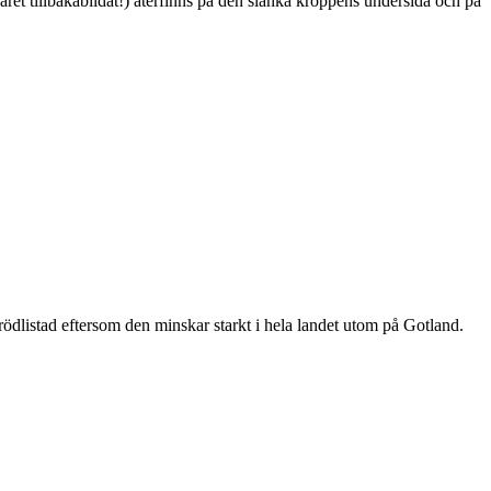
ret tillbakabildat!) återfinns på den slanka kroppens undersida och på
är rödlistad eftersom den minskar starkt i hela landet utom på Gotland.