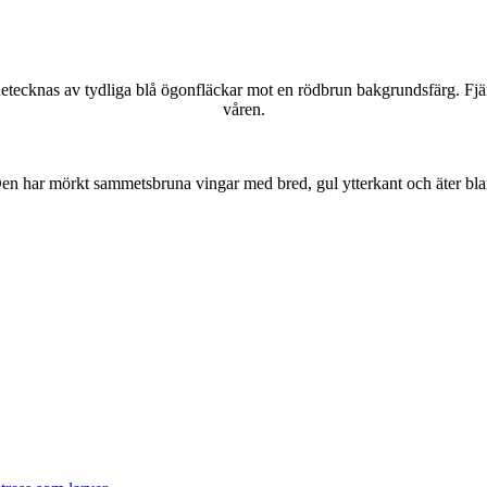
kännetecknas av tydliga blå ögonfläckar mot en rödbrun bakgrundsfärg. Fj
våren.
r. Den har mörkt sammetsbruna vingar med bred, gul ytterkant och äter bla