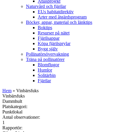
Atlasprojekt
Naturvård och fjärilar
EUs habitatdirektiv
Arter med åtgärdsprogram
Böcker, appar, material och länktips
Boktips
Resurser på nätet
Fjärilsappar
Köpa fjärilsprylar
Bygg själv
Pollinatörsövervakning
Träna på pollinatörer
Blomflugor
Humlor
Solitärbin
Fjärilar
Hem
» Vinbärsfuks
Vinbärsfuks
Dammhult
Platskategori:
Punktlokal
Antal observationer:
1
Rapportör: