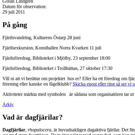
Göran Lindgren
Datum för observation:
29 juli 2011
På gång
Fjärilsvandring, Kulturens Östarp 28 juni
Fjärilsexkursion, Konsthallen Norra Kvarken 11 juli
Fjärilsföredrag, Biblioteket i Mjölby, 23 september 18:00
Fjärilsföredrag, Biblioteket i Trollhättan, 27 oktober 17:30
Vill ni att vi berättar om projektet hos er? Eller ha ett föredrag om f
förening eller kanske en fågelklubb?
Skicka epost eller ring så ser vi 
Aktiviteter märkta med symbolen
är sådana som organisatören tar ut 
Arkiv
Vad är dagfjärilar?
Dagfjärilar
,
rhopalocera
, är huvudsakligen dagaktiva fjärilar. Det fi