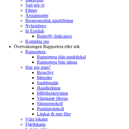
Vad gör vi
Filmer
Årsrapporter
Biogeografisk uppföljning
Nyhetsbrev
In English
Butterfly Indicators
Kontakta oss
Övervakningen
Rapportera eller sök
Rapportera
Rapportera från punktlokal
Rapportera från slinga
Hur gör man?
Broschyr
Metoder
Snabbguide
Handledning
Miljöbeskrivning
Viktigaste filerna
Slingprotokoll
Punktprotokoll
Länkar & mer filer
Våra lokaler
Fjärilskarta