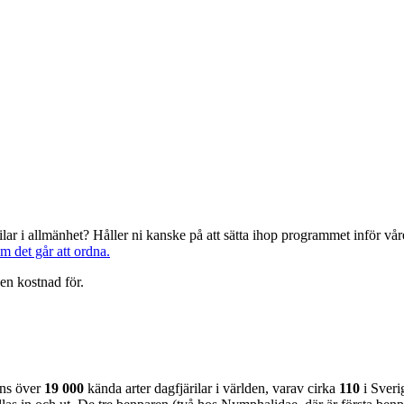
järilar i allmänhet? Håller ni kanske på att sätta ihop programmet inför 
om det går att ordna.
en kostnad för.
nns över
19 000
kända arter dagfjärilar i världen, varav cirka
110
i Sveri