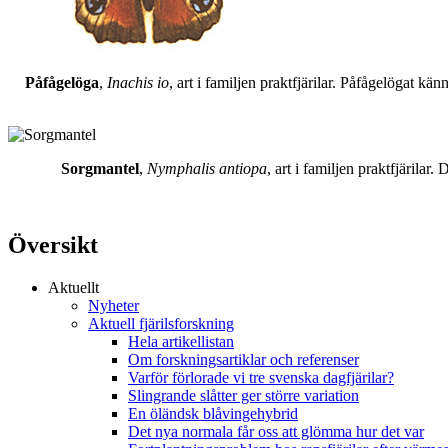
Påfågelöga
,
Inachis io
, art i familjen praktfjärilar. Påfågelögat 
Sorgmantel
,
Nymphalis antiopa
, art i familjen praktfjärila
Översikt
Aktuellt
Nyheter
Aktuell fjärilsforskning
Hela artikellistan
Om forskningsartiklar och referenser
Varför förlorade vi tre svenska dagfjärilar?
Slingrande slåtter ger större variation
En öländsk blåvingehybrid
Det nya normala får oss att glömma hur det var