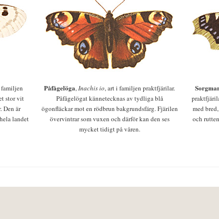
Påfågelöga
Sorgman
 i familjen
,
Inachis io
, art i familjen praktfjärilar.
t stor vit
Påfågelögat kännetecknas av tydliga blå
praktfjäri
r. Den är
ögonfläckar mot en rödbrun bakgrundsfärg. Fjärilen
med bred,
 hela landet
övervintrar som vuxen och därför kan den ses
och rutten
mycket tidigt på våren.