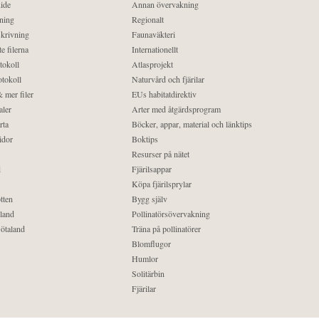
ide
Annan övervakning
ning
Regionalt
krivning
Faunaväkteri
e filerna
Internationellt
tokoll
Atlasprojekt
tokoll
Naturvård och fjärilar
 mer filer
EUs habitatdirektiv
aler
Arter med åtgärdsprogram
rta
Böcker, appar, material och länktips
idor
Boktips
Resurser på nätet
d
Fjärilsappar
Köpa fjärilsprylar
tten
Bygg själv
land
Pollinatörsövervakning
ötaland
Träna på pollinatörer
Blomflugor
Humlor
Solitärbin
Fjärilar