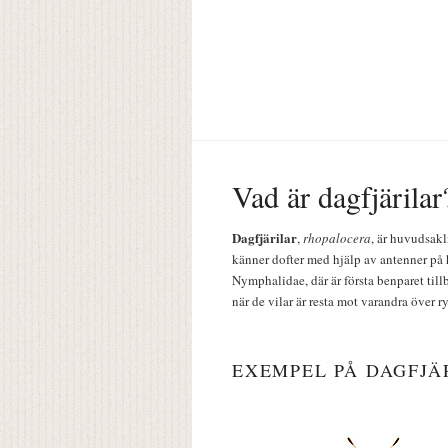
Vad är dagfjärilar
Dagfjärilar
,
rhopalocera
, är huvudsakl
känner dofter med hjälp av antenner på 
Nymphalidae, där är första benparet till
när de vilar är resta mot varandra över r
EXEMPEL PÅ DAGFJÄ