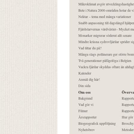
Mikroklimat avgör utvecklingshastighe
Bete i Natura 2000-områden hotar de v
Nektar – tema med många variationer
Snabb anpassning till dagslängd hjälper
Fjärilslarvernas värdväxter– Mycket 
Monarker migrerar söderut allt senare
Mindre kräsna sydrovfjärilar sprider si
Vad tittar du på?
Många slags pollinerare ger större bom
Två generationer påfågelöga i Belgien
Vackra fjärilar skyddas oftare än alldag
Kalender
Anmäl dig här!
Din sida
Om oss
Överva
Bakgrund
Rapport
Vad gör vi
Rapporte
Filmer
Rapporte
Årsrapporter
Hur gör
Biogeografisk uppföljning
Broschy
Nyhetsbrev
Metoder