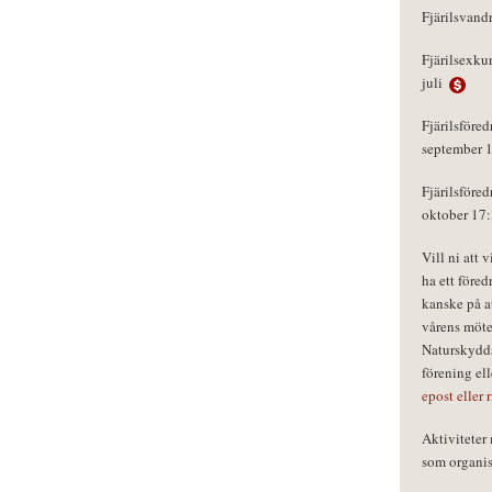
Fjärilsvand
Fjärilsexku
juli
Fjärilsföred
september 
Fjärilsföred
oktober 17
Vill ni att 
ha ett föred
kanske på a
vårens möte
Naturskydds
förening el
epost eller 
Aktivitete
som organisa