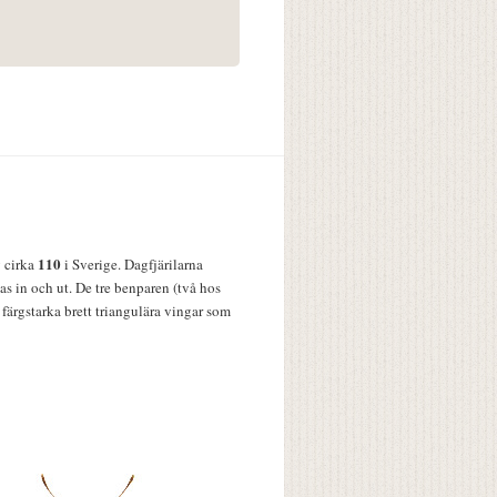
110
v cirka
i Sverige. Dagfjärilarna
s in och ut. De tre benparen (två hos
färgstarka brett triangulära vingar som