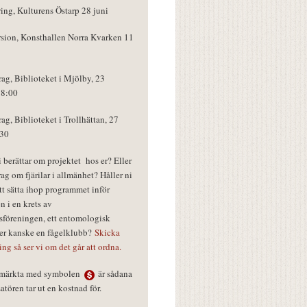
ring, Kulturens Östarp 28 juni
rsion, Konsthallen Norra Kvarken 11
rag, Biblioteket i Mjölby, 23
18:00
rag, Biblioteket i Trollhättan, 27
:30
vi berättar om projektet hos er? Eller
rag om fjärilar i allmänhet? Håller ni
tt sätta ihop programmet inför
n i en krets av
föreningen, ett entomologisk
ler kanske en fågelklubb?
Skicka
ring så ser vi om det går att ordna.
r märkta med symbolen
är sådana
tören tar ut en kostnad för.