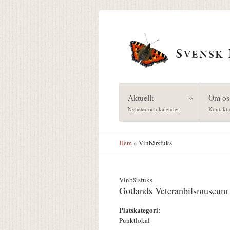
Hoppa till huvudinnehåll
Aktuellt
Om os
Nyheter och kalender
Kontakt 
Hem
» Vinbärsfuks
Vinbärsfuks
Gotlands Veteranbilsmuseum
Platskategori:
Punktlokal