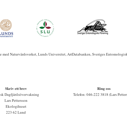
te med Naturvårdsverket, Lunds Universitet, ArtDatabanken, Sveriges Entomologis
Skriv ett brev
Ring oss
sk Dagfjärilsövervakning
Telefon: 046-222 3818 (Lars Petter
Lars Pettersson
Ekologihuset
223 62 Lund