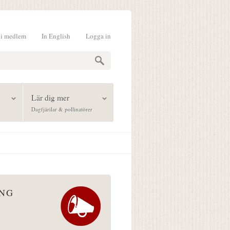
li medlem
In English
Logga in
formulär
Lär dig mer
Dagfjärilar & pollinatörer
ÅNG