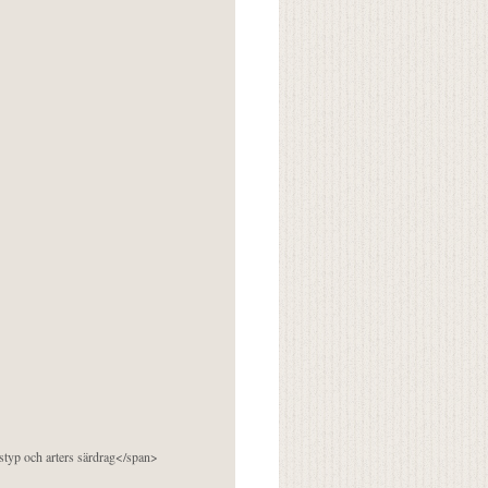
pstyp och arters särdrag</span>