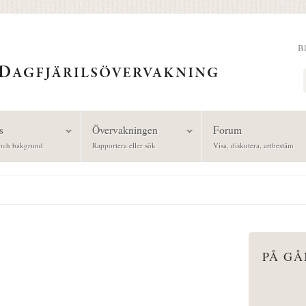
B
Sök
s
Övervakningen
Forum
och bakgrund
Rapportera eller sök
Visa, diskutera, artbestäm
PÅ G