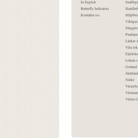
In English
Snabbgu
Butterfly Indicators
Handled
Kontakta oss
Miljöbes
Viktigast
Slingpro
Punktpro
Länkar &
Våra lok
Fjärilska
Lokala s
Gotland
Jämtlan
Närke
Västerbo
Västman
Västra G