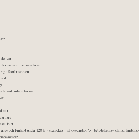
lar?
 det var
efter värmestress som larver
sig i Storbritannien
äril
ga
pärlemorfjärilens former
ver
dollar
gar färg
ecialister
 Sverige och Finland under 120 år <span class="sf-description">– betydelsen av klimat, landska
orrare somrar