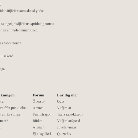
t
äddnätfjärilar som ska skyddas
 svingelgräsfjärilens spridning norrut
mer än en midsommarbukett
g snabbt norrut
ullsskörd
liga
kningen
Forum
Lär dig mer
era
Översikt
Quiz
ra från punktlokal
Ämnen
Vitfjärilar
ra från slinga
Fjärilsfrågor
Träna raps/kål/rov
 man?
Bilder
VitfjärilarSpeed
r
Allmänt
Juvela vingar
Fjärilsgalleri
Quizarkiv