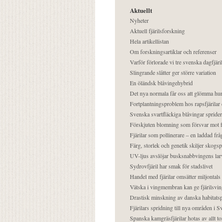
Aktuellt
Nyheter
Aktuell fjärilsforskning
Hela artikellistan
Om forskningsartiklar och referenser
Varför förlorade vi tre svenska dagfjäri
Slingrande slåtter ger större variation
En öländsk blåvingehybrid
Det nya normala får oss att glömma hur
Fortplantningsproblem hos rapsfjärilar 
Svenska svartfläckiga blåvingar sprider 
Förskjuten blomning som försvar mot fj
Fjärilar som pollinerare – en laddad frå
Färg, storlek och genetik skiljer skogs
UV-ljus avslöjar busksnabbvingens lar
Sydrovfjäril har smak för stadslivet
Handel med fjärilar omsätter miljontals 
Vätska i vingmembran kan ge fjärilsvin
Drastisk minskning av danska habitatsp
Fjärilars spridning till nya områden i
Spanska kamgräsfjärilar hotas av allt t