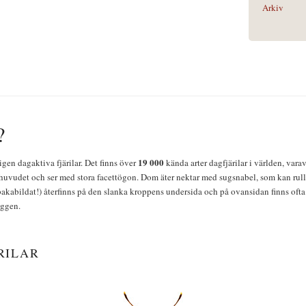
Arkiv
?
19 000
igen dagaktiva fjärilar. Det finns över
kända arter dagfjärilar i världen, vara
huvudet och ser med stora facettögon. Dom äter nektar med sugsnabel, som kan rulla
bakabildat!) återfinns på den slanka kroppens undersida och på ovansidan finns ofta 
yggen.
RILAR