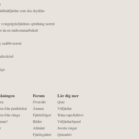
t
äddnätfjärilar som ska skyddas
 svingelgräsfjärilens spridning norrut
mer än en midsommarbukett
g snabbt norrut
ullsskörd
liga
kningen
Forum
Lär dig mer
era
Översikt
Quiz
ra från punktlokal
Ämnen
Vitfjärilar
ra från slinga
Fjärilsfrågor
Träna raps/kål/rov
 man?
Bilder
VitfjärilarSpeed
r
Allmänt
Juvela vingar
Fjärilsgalleri
Quizarkiv