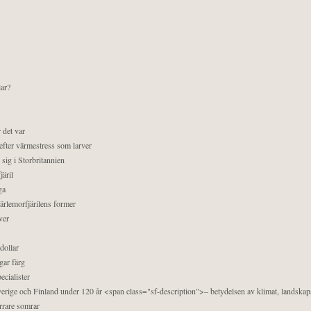
lar?
 det var
efter värmestress som larver
sig i Storbritannien
äril
ga
pärlemorfjärilens former
ver
dollar
gar färg
ecialister
 Sverige och Finland under 120 år <span class="sf-description">– betydelsen av klimat, landska
orrare somrar