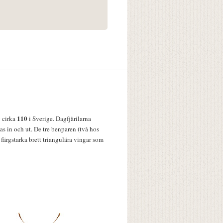
110
v cirka
i Sverige. Dagfjärilarna
s in och ut. De tre benparen (två hos
färgstarka brett triangulära vingar som