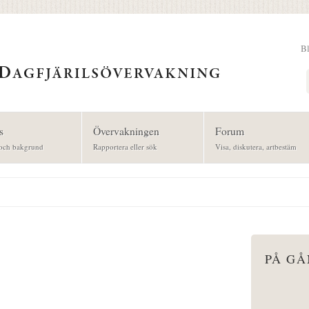
B
Sök
s
Övervakningen
Forum
och bakgrund
Rapportera eller sök
Visa, diskutera, artbestäm
PÅ G