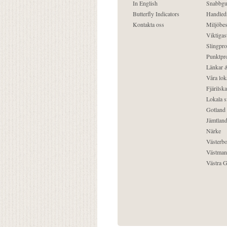
In English
Snabbgu
Butterfly Indicators
Handled
Kontakta oss
Miljöbes
Viktigast
Slingpro
Punktpro
Länkar &
Våra lok
Fjärilska
Lokala s
Gotland
Jämtlan
Närke
Västerbo
Västman
Västra G