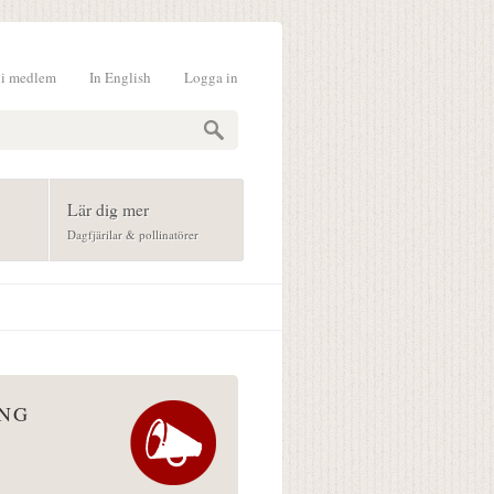
li medlem
In English
Logga in
formulär
Lär dig mer
Dagfjärilar & pollinatörer
ÅNG