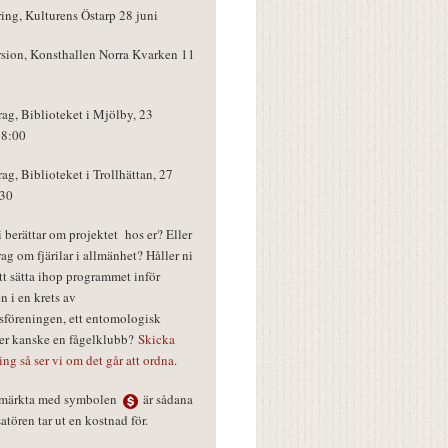
ring, Kulturens Östarp 28 juni
rsion, Konsthallen Norra Kvarken 11
rag, Biblioteket i Mjölby, 23
18:00
rag, Biblioteket i Trollhättan, 27
:30
vi berättar om projektet hos er? Eller
rag om fjärilar i allmänhet? Håller ni
tt sätta ihop programmet inför
n i en krets av
föreningen, ett entomologisk
ler kanske en fågelklubb?
Skicka
ring så ser vi om det går att ordna.
r märkta med symbolen
är sådana
tören tar ut en kostnad för.