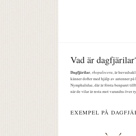
Vad är dagfjärilar
Dagfjärilar
,
rhopalocera
, är huvudsakl
känner dofter med hjälp av antenner på 
Nymphalidae, där är första benparet till
när de vilar är resta mot varandra över r
EXEMPEL PÅ DAGFJÄ