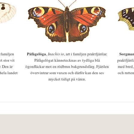
Påfågelöga
Sorgman
 i familjen
,
Inachis io
, art i familjen praktfjärilar.
t stor vit
Påfågelögat kännetecknas av tydliga blå
praktfjäri
r. Den är
ögonfläckar mot en rödbrun bakgrundsfärg. Fjärilen
med bred,
 hela landet
övervintrar som vuxen och därför kan den ses
och rutten
mycket tidigt på våren.