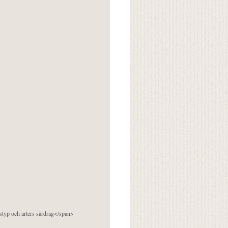
pstyp och arters särdrag</span>