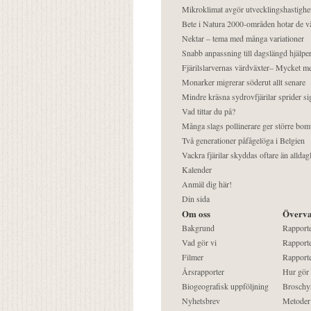
Mikroklimat avgör utvecklingshastighe
Bete i Natura 2000-områden hotar de v
Nektar – tema med många variationer
Snabb anpassning till dagslängd hjälper
Fjärilslarvernas värdväxter– Mycket 
Monarker migrerar söderut allt senare
Mindre kräsna sydrovfjärilar sprider si
Vad tittar du på?
Många slags pollinerare ger större bom
Två generationer påfågelöga i Belgien
Vackra fjärilar skyddas oftare än alldag
Kalender
Anmäl dig här!
Din sida
Om oss
Överva
Bakgrund
Rapport
Vad gör vi
Rapporte
Filmer
Rapporte
Årsrapporter
Hur gör
Biogeografisk uppföljning
Broschy
Nyhetsbrev
Metoder