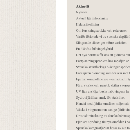
Aktuellt
Nyheter
Aktuell fjärilsforskning
Hela artikellistan
Om forskningsartiklar och referenser
Varför förlorade vi tre svenska dagfjäri
Slingrande slåtter ger större variation
En öländsk blåvingehybrid
Det nya normala får oss att glömma hur
Fortplantningsproblem hos rapsfjärilar 
Svenska svartfläckiga blåvingar sprider 
Förskjuten blomning som försvar mot fj
Fjärilar som pollinerare – en laddad frå
Färg, storlek och genetik skiljer skogs
UV-ljus avslöjar busksnabbvingens lar
Sydrovfjäril har smak för stadslivet
Handel med fjärilar omsätter miljontals 
Vätska i vingmembran kan ge fjärilsvin
Drastisk minskning av danska habitatsp
Fjärilars spridning till nya områden i
Spanska kamgräsfjärilar hotas av allt t