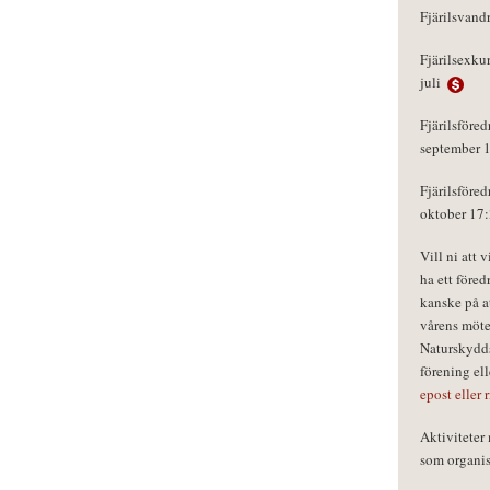
Fjärilsvand
Fjärilsexku
juli
Fjärilsföred
september 
Fjärilsföred
oktober 17
Vill ni att 
ha ett föred
kanske på a
vårens möte
Naturskydds
förening el
epost eller 
Aktivitete
som organisa