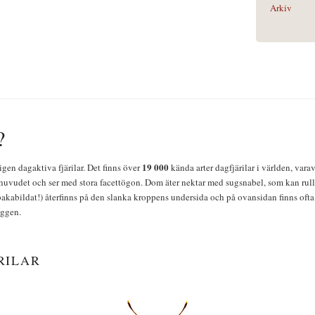
Arkiv
?
19 000
igen dagaktiva fjärilar. Det finns över
kända arter dagfjärilar i världen, vara
huvudet och ser med stora facettögon. Dom äter nektar med sugsnabel, som kan rulla
bakabildat!) återfinns på den slanka kroppens undersida och på ovansidan finns ofta 
yggen.
RILAR