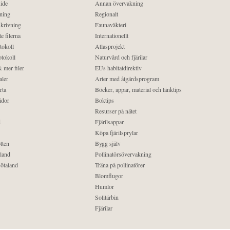
ide
Annan övervakning
ning
Regionalt
krivning
Faunaväkteri
e filerna
Internationellt
tokoll
Atlasprojekt
tokoll
Naturvård och fjärilar
 mer filer
EUs habitatdirektiv
aler
Arter med åtgärdsprogram
rta
Böcker, appar, material och länktips
idor
Boktips
Resurser på nätet
d
Fjärilsappar
Köpa fjärilsprylar
tten
Bygg själv
land
Pollinatörsövervakning
ötaland
Träna på pollinatörer
Blomflugor
Humlor
Solitärbin
Fjärilar