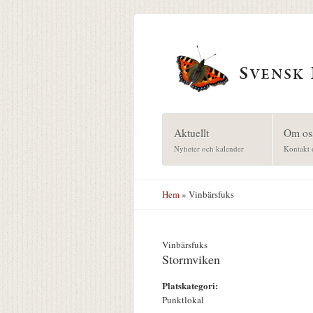
Hoppa till huvudinnehåll
Aktuellt
Om os
Nyheter och kalender
Kontakt 
Hem
» Vinbärsfuks
Vinbärsfuks
Stormviken
Platskategori:
Punktlokal