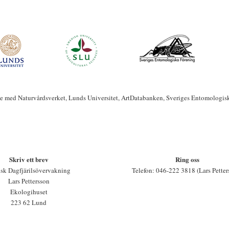
te med Naturvårdsverket, Lunds Universitet, ArtDatabanken, Sveriges Entomologis
Skriv ett brev
Ring oss
sk Dagfjärilsövervakning
Telefon: 046-222 3818 (Lars Petter
Lars Pettersson
Ekologihuset
223 62 Lund