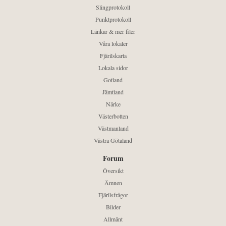
Slingprotokoll
Punktprotokoll
Länkar & mer filer
Våra lokaler
Fjärilskarta
Lokala sidor
Gotland
Jämtland
Närke
Västerbotten
Västmanland
Västra Götaland
Forum
Översikt
Ämnen
Fjärilsfrågor
Bilder
Allmänt