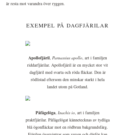
är resta mot varandra över ryggen.
EXEMPEL PÅ DAGFJÄRILAR
Apollofjäril
,
Parnassius apollo
, art i familjen
riddarfjärilar. Apollofjäril är en mycket stor vit
dagfjäril med svarta och röda fläckar. Den är
rödlistad eftersom den minskar starkt i hela
landet utom på Gotland.
Påfågelöga
,
Inachis io
, art i familjen
praktfjärilar. Påfågelögat kännetecknas av tydliga
blå ögonfläckar mot en rödbrun bakgrundsfärg.
Fjärilen övervintrar som vuxen och därför kan