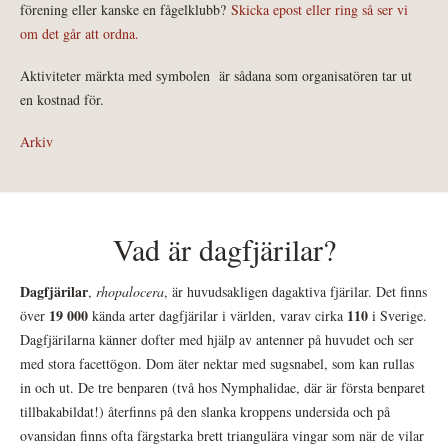
förening eller kanske en fågelklubb?
Skicka epost eller ring så ser vi
om det går att ordna.
Aktiviteter märkta med symbolen
är sådana som organisatören tar ut
en kostnad för.
Arkiv
Vad är dagfjärilar?
Dagfjärilar
,
rhopalocera
, är huvudsakligen dagaktiva fjärilar. Det finns
19 000
110
över
kända arter dagfjärilar i världen, varav cirka
i Sverige.
Dagfjärilarna känner dofter med hjälp av antenner på huvudet och ser
med stora facettögon. Dom äter nektar med sugsnabel, som kan rullas
in och ut. De tre benparen (två hos Nymphalidae, där är första benparet
tillbakabildat!) återfinns på den slanka kroppens undersida och på
ovansidan finns ofta färgstarka brett triangulära vingar som när de vilar