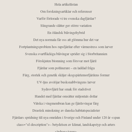
Hela artikellistan
Om forskningsartiklar och referenser
Varför förlorade vi tre svenska dagfjärilar?
Slingrande slåtter ger större variation
En öländsk blåvingehybrid
Det nya normala får oss att glömma hur det var
Fortplantningsproblem hos rapsfjärilar efter värmestress som larver
Svenska svartfläckiga blåvingar sprider sig i Storbritannien
Förskjuten blomning som försvar mot fjäril
Fjärilar som pollinerare – en laddad fråga
Färg, storlek och genetik skiljer skogspärlemorfjärilens former
UV-ljus avslöjar busksnabbvingens larver
Sydrovfjäril har smak för stadslivet
Handel med fjärilar omsätter miljontals dollar
Vätska i vingmembran kan ge fjärilsvingar färg
Drastisk minskning av danska habitatspecialister
Fjärilars spridning till nya områden i Sverige och Finland under 120 år <span
class="sf-description">– betydelsen av klimat, landskapstyp och arters
särdrag</span>