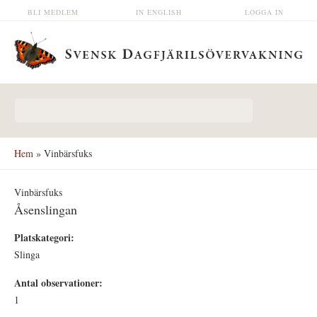
Hoppa till huvudinnehåll
BLI MEDLEM
IN ENGLISH
LOGGA IN
Sökformulär
Hem
» Vinbärsfuks
Vinbärsfuks
Åsenslingan
Platskategori:
Slinga
Antal observationer:
1