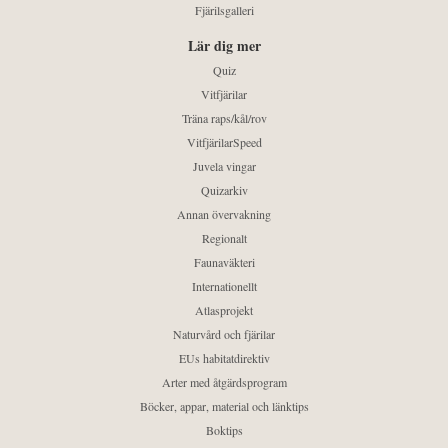
Fjärilsgalleri
Lär dig mer
Quiz
Vitfjärilar
Träna raps/kål/rov
VitfjärilarSpeed
Juvela vingar
Quizarkiv
Annan övervakning
Regionalt
Faunaväkteri
Internationellt
Atlasprojekt
Naturvård och fjärilar
EUs habitatdirektiv
Arter med åtgärdsprogram
Böcker, appar, material och länktips
Boktips