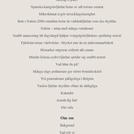
Spanska kamgräsfjärilar hotas av allt torrare somrar
Mikroklimat avgör utvecklingshastighet
Bete i Natura 2000-områden hotar de väddnätfjärilar som ska skyddas
Nektar – tema med många variationer
Snabb anpassning till dagslängd hjälper svingelgräsfjärilens spridning norrut
Fjärilslarvernas värdväxter– Mycket mer än en midsommarbukett
Monarker migrerar söderut allt senare
Mindre kräsna sydrovfjärilar sprider sig snabbt norrut
Vad tittar du på?
Många slags pollinerare ger större bomullsskörd
Två generationer påfågelöga i Belgien
Vackra fjärilar skyddas oftare än alldagliga
Kalender
Anmäl dig här!
Din sida
Om oss
Bakgrund
Vad gör vi