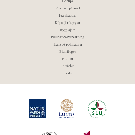
Boktips
Resurser på nätet
Fjärilsappar
Köpa fjärilsprylar
Bygg själv
Pollinatörsövervakning
Träna på pollinatörer
Blomflugor
Humlor
Solitärbin
Fjärilar