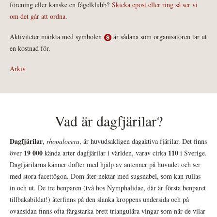
förening eller kanske en fågelklubb?
Skicka epost eller ring så ser vi
om det går att ordna.
Aktiviteter märkta med symbolen
är sådana som organisatören tar ut
en kostnad för.
Arkiv
Vad är dagfjärilar?
Dagfjärilar
,
rhopalocera
, är huvudsakligen dagaktiva fjärilar. Det finns
19 000
110
över
kända arter dagfjärilar i världen, varav cirka
i Sverige.
Dagfjärilarna känner dofter med hjälp av antenner på huvudet och ser
med stora facettögon. Dom äter nektar med sugsnabel, som kan rullas
in och ut. De tre benparen (två hos Nymphalidae, där är första benparet
tillbakabildat!) återfinns på den slanka kroppens undersida och på
ovansidan finns ofta färgstarka brett triangulära vingar som när de vilar