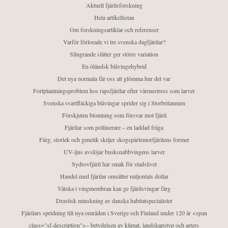
Aktuell fjärilsforskning
Hela artikellistan
Om forskningsartiklar och referenser
Varför förlorade vi tre svenska dagfjärilar?
Slingrande slåtter ger större variation
En öländsk blåvingehybrid
Det nya normala får oss att glömma hur det var
Fortplantningsproblem hos rapsfjärilar efter värmestress som larver
Svenska svartfläckiga blåvingar sprider sig i Storbritannien
Förskjuten blomning som försvar mot fjäril
Fjärilar som pollinerare – en laddad fråga
Färg, storlek och genetik skiljer skogspärlemorfjärilens former
UV-ljus avslöjar busksnabbvingens larver
Sydrovfjäril har smak för stadslivet
Handel med fjärilar omsätter miljontals dollar
Vätska i vingmembran kan ge fjärilsvingar färg
Drastisk minskning av danska habitatspecialister
Fjärilars spridning till nya områden i Sverige och Finland under 120 år <span
class="sf-description">– betydelsen av klimat, landskapstyp och arters