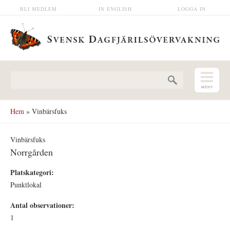
Hoppa till huvudinnehåll
BLI MEDLEM
IN ENGLISH
LOGGA IN
Sökformulär
Hem
» Vinbärsfuks
Vinbärsfuks
Norrgården
Platskategori:
Punktlokal
Antal observationer:
1