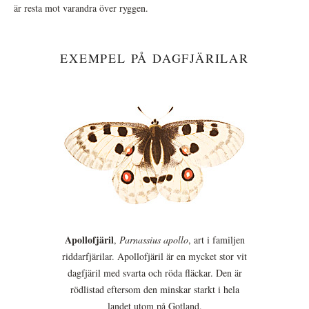
är resta mot varandra över ryggen.
EXEMPEL PÅ DAGFJÄRILAR
Apollofjäril
,
Parnassius apollo
, art i familjen
riddarfjärilar. Apollofjäril är en mycket stor vit
dagfjäril med svarta och röda fläckar. Den är
rödlistad eftersom den minskar starkt i hela
landet utom på Gotland.