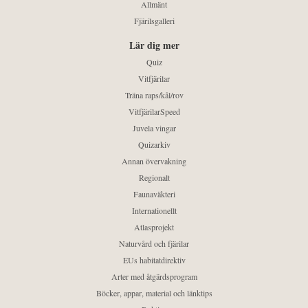
Allmänt
Fjärilsgalleri
Lär dig mer
Quiz
Vitfjärilar
Träna raps/kål/rov
VitfjärilarSpeed
Juvela vingar
Quizarkiv
Annan övervakning
Regionalt
Faunaväkteri
Internationellt
Atlasprojekt
Naturvård och fjärilar
EUs habitatdirektiv
Arter med åtgärdsprogram
Böcker, appar, material och länktips