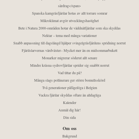
särdrag</span>
Spanska kamgräsfjärilar hotas av allt torrare somrar
Mikroklimat avgör utvecklingshastighet
Bete i Natura 2000-områden hotar de väddnätfjärilar som ska skyddas
Nektar – tema med många variationer
Snabb anpassning till dagslängd hjälper svingelgräsfjärilens spridning norrut
Fjärilslarvernas värdväxter– Mycket mer än en midsommarbukett
Monarker migrerar söderut allt senare
Mindre kräsna sydrovfjärilar sprider sig snabbt norrut
Vad tittar du på?
Många slags pollinerare ger större bomullsskörd
Två generationer påfågelöga i Belgien
Vackra fjärilar skyddas oftare än alldagliga
Kalender
Anmäl dig här!
Din sida
Om oss
Bakgrund