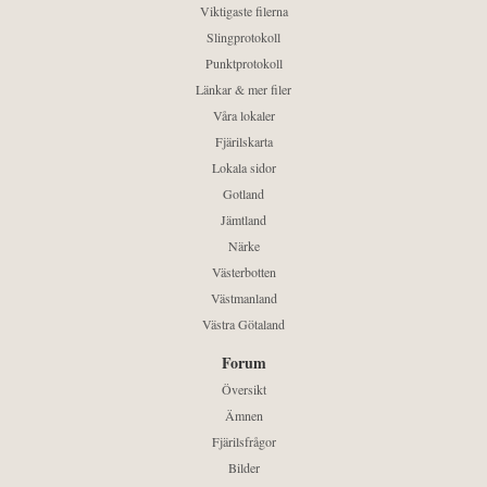
Viktigaste filerna
Slingprotokoll
Punktprotokoll
Länkar & mer filer
Våra lokaler
Fjärilskarta
Lokala sidor
Gotland
Jämtland
Närke
Västerbotten
Västmanland
Västra Götaland
Forum
Översikt
Ämnen
Fjärilsfrågor
Bilder