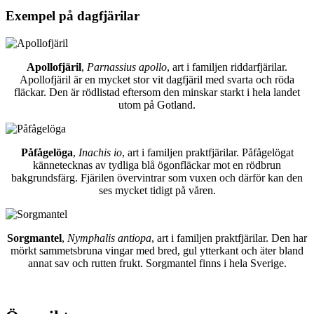
Exempel på dagfjärilar
Apollofjäril
,
Parnassius apollo
, art i familjen riddarfjärilar.
Apollofjäril är en mycket stor vit dagfjäril med svarta och röda
fläckar. Den är rödlistad eftersom den minskar starkt i hela landet
utom på Gotland.
Påfågelöga
,
Inachis io
, art i familjen praktfjärilar. Påfågelögat
kännetecknas av tydliga blå ögonfläckar mot en rödbrun
bakgrundsfärg. Fjärilen övervintrar som vuxen och därför kan den
ses mycket tidigt på våren.
Sorgmantel
,
Nymphalis antiopa
, art i familjen praktfjärilar. Den har
mörkt sammetsbruna vingar med bred, gul ytterkant och äter bland
annat sav och rutten frukt. Sorgmantel finns i hela Sverige.