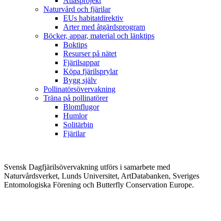
Atlasprojekt
Naturvård och fjärilar
EUs habitatdirektiv
Arter med åtgärdsprogram
Böcker, appar, material och länktips
Boktips
Resurser på nätet
Fjärilsappar
Köpa fjärilsprylar
Bygg själv
Pollinatörsövervakning
Träna på pollinatörer
Blomflugor
Humlor
Solitärbin
Fjärilar
Svensk Dagfjärilsövervakning utförs i samarbete med
Naturvårdsverket, Lunds Universitet, ArtDatabanken, Sveriges
Entomologiska Förening och Butterfly Conservation Europe.