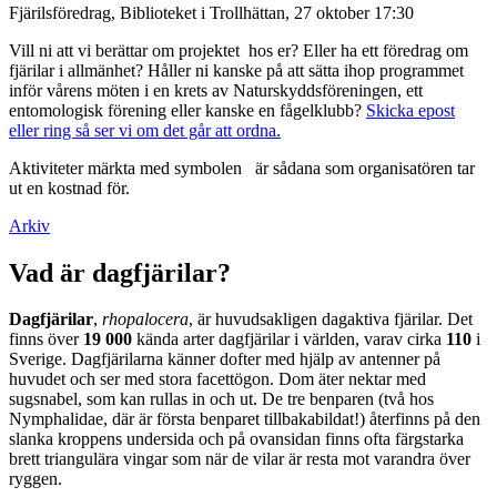
Fjärilsföredrag, Biblioteket i Trollhättan, 27 oktober 17:30
Vill ni att vi berättar om projektet hos er? Eller ha ett föredrag om
fjärilar i allmänhet? Håller ni kanske på att sätta ihop programmet
inför vårens möten i en krets av Naturskyddsföreningen, ett
entomologisk förening eller kanske en fågelklubb?
Skicka epost
eller ring så ser vi om det går att ordna.
Aktiviteter märkta med symbolen
är sådana som organisatören tar
ut en kostnad för.
Arkiv
Vad är dagfjärilar?
Dagfjärilar
,
rhopalocera
, är huvudsakligen dagaktiva fjärilar. Det
finns över
19 000
kända arter dagfjärilar i världen, varav cirka
110
i
Sverige. Dagfjärilarna känner dofter med hjälp av antenner på
huvudet och ser med stora facettögon. Dom äter nektar med
sugsnabel, som kan rullas in och ut. De tre benparen (två hos
Nymphalidae, där är första benparet tillbakabildat!) återfinns på den
slanka kroppens undersida och på ovansidan finns ofta färgstarka
brett triangulära vingar som när de vilar är resta mot varandra över
ryggen.