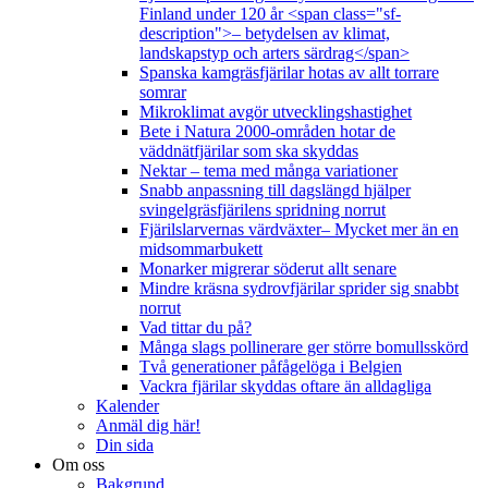
Finland under 120 år <span class="sf-
description">– betydelsen av klimat,
landskapstyp och arters särdrag</span>
Spanska kamgräsfjärilar hotas av allt torrare
somrar
Mikroklimat avgör utvecklingshastighet
Bete i Natura 2000-områden hotar de
väddnätfjärilar som ska skyddas
Nektar – tema med många variationer
Snabb anpassning till dagslängd hjälper
svingelgräsfjärilens spridning norrut
Fjärilslarvernas värdväxter– Mycket mer än en
midsommarbukett
Monarker migrerar söderut allt senare
Mindre kräsna sydrovfjärilar sprider sig snabbt
norrut
Vad tittar du på?
Många slags pollinerare ger större bomullsskörd
Två generationer påfågelöga i Belgien
Vackra fjärilar skyddas oftare än alldagliga
Kalender
Anmäl dig här!
Din sida
Om oss
Bakgrund