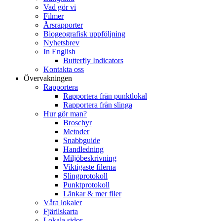
Vad gör vi
Filmer
Årsrapporter
Biogeografisk uppföljning
Nyhetsbrev
In English
Butterfly Indicators
Kontakta oss
Övervakningen
Rapportera
Rapportera från punktlokal
Rapportera från slinga
Hur gör man?
Broschyr
Metoder
Snabbguide
Handledning
Miljöbeskrivning
Viktigaste filerna
Slingprotokoll
Punktprotokoll
Länkar & mer filer
Våra lokaler
Fjärilskarta
Lokala sidor