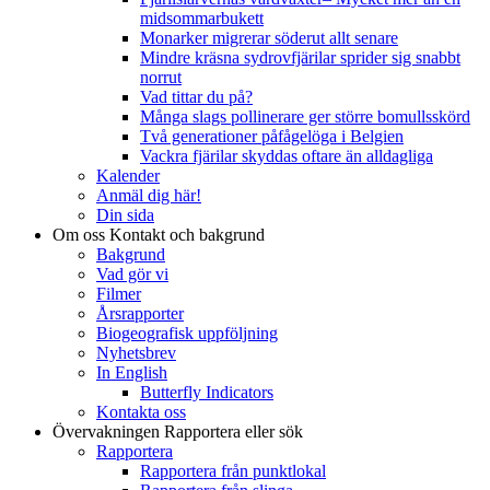
midsommarbukett
Monarker migrerar söderut allt senare
Mindre kräsna sydrovfjärilar sprider sig snabbt
norrut
Vad tittar du på?
Många slags pollinerare ger större bomullsskörd
Två generationer påfågelöga i Belgien
Vackra fjärilar skyddas oftare än alldagliga
Kalender
Anmäl dig här!
Din sida
Om oss
Kontakt och bakgrund
Bakgrund
Vad gör vi
Filmer
Årsrapporter
Biogeografisk uppföljning
Nyhetsbrev
In English
Butterfly Indicators
Kontakta oss
Övervakningen
Rapportera eller sök
Rapportera
Rapportera från punktlokal