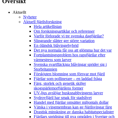
Översikt
Aktuellt
Nyheter
Aktuell fjärilsforskning
Hela artikellistan
Om forskningsartiklar och referenser
Varför förlorade vi tre svenska dagfjärilar?
Slingrande slåtter ger större variation
En öländsk blåvingehybrid
Det nya normala får oss att glömma hur det var
Fortplantningsproblem hos rapsfjärilar efter
värmestress som larver
Svenska svartfläckiga blåvingar sprider sig i
Storbritannien
Förskjuten blomning som försvar mot fjäril
Fjärilar som pollinerare – en laddad fråga
Färg, storlek och genetik skiljer
skogspärlemorfjärilens former
UV-ljus avslöjar busksnabbvingens larver
Sydrovfjäril har smak för stadslivet
Handel med fjärilar omsätter miljontals dollar
Vätska i vingmembran kan ge fjärilsvingar färg
Drastisk minskning av danska habitatspecialister
Fjärilars spridning till nya områden i Sverige och