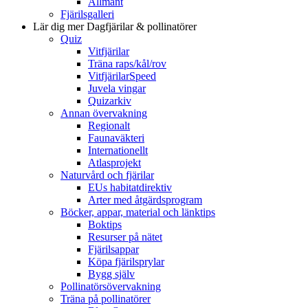
Allmänt
Fjärilsgalleri
Lär dig mer
Dagfjärilar & pollinatörer
Quiz
Vitfjärilar
Träna raps/kål/rov
VitfjärilarSpeed
Juvela vingar
Quizarkiv
Annan övervakning
Regionalt
Faunaväkteri
Internationellt
Atlasprojekt
Naturvård och fjärilar
EUs habitatdirektiv
Arter med åtgärdsprogram
Böcker, appar, material och länktips
Boktips
Resurser på nätet
Fjärilsappar
Köpa fjärilsprylar
Bygg själv
Pollinatörsövervakning
Träna på pollinatörer