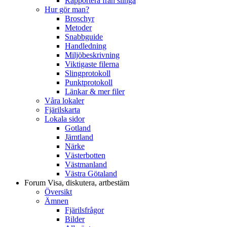
Rapportera från slinga
Hur gör man?
Broschyr
Metoder
Snabbguide
Handledning
Miljöbeskrivning
Viktigaste filerna
Slingprotokoll
Punktprotokoll
Länkar & mer filer
Våra lokaler
Fjärilskarta
Lokala sidor
Gotland
Jämtland
Närke
Västerbotten
Västmanland
Västra Götaland
Forum
Visa, diskutera, artbestäm
Översikt
Ämnen
Fjärilsfrågor
Bilder