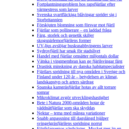
Fortplantningsproblem hos rapsfjärilar efter
värmestress som larver
Svenska svartfläckiga blåvingar sprider sig i
Storbritannien
Förskjuten blomning som försvar mot fjäril
Fjärilar som pollinerare – en laddad fråga
Färg, storlek och genetik skiljer
skogspärlemorfjärilens former
UV-ljus avslöjar busksnabbvingens larver
Sydrovfjäril har smak för stadslivet
Handel med fjärilar omsätter miljontals dollar
Vätska i vingmembran kan ge fjärilsvingar färg
Drastisk minskning av danska habitatspecialister
Fjärilars spridning till nya områden i Sverige och
Finland under 120 år
– betydelsen av klimat,
landskapstyp och arters särdrag
Spanska kamgräsfjärilar hotas av allt torrare
somrar
Mikroklimat avgör utvecklingshastighet
Bete i Natura 2000-områden hotar de
väddnätfjärilar som ska skyddas
Nektar – tema med många variationer
Snabb anpassning till dagslängd hjälper
svingelgräsfjärilens spridning norrut
Fjärilslarvernas värdväxter– Mycket mer än en