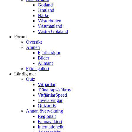
Gotland
Jämtland
Närke
Västerbotten
Västmanland
Västra Götaland
Forum
Översikt
Ämnen
Fjärilsfrågor
Bilder
Allmänt
Fjärilsgalleri
Lär dig mer
Quiz
Vitfjärilar
Träna raps/kål/rov
VitfjärilarSpeed
Juvela vingar
Quizarkiv
Annan övervakning
Regionalt
Faunaväkteri
Internationellt