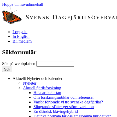
Hoppa till huvudinnehåll
Logga in
In English
Bli medlem
Sökformulär
Sök på webbplatsen
Aktuellt
Nyheter och kalender
Nyheter
Aktuell fjärilsforskning
Hela artikellistan
Om forskningsartiklar och referenser
Varför förlorade vi tre svenska dagfjärilar?
Slingrande slåtter ger större variation
En öländsk blåvingehybrid
Det nya normala får oss att glömma hur det var