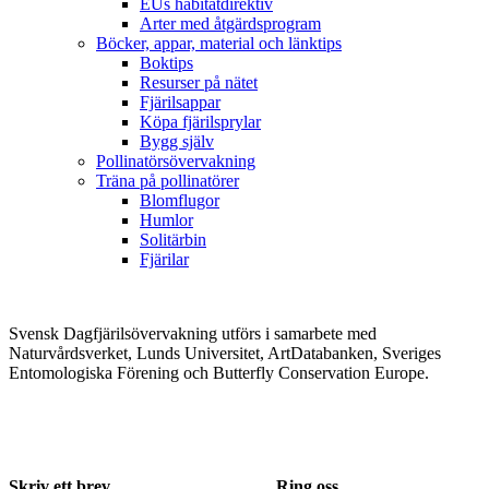
EUs habitatdirektiv
Arter med åtgärdsprogram
Böcker, appar, material och länktips
Boktips
Resurser på nätet
Fjärilsappar
Köpa fjärilsprylar
Bygg själv
Pollinatörsövervakning
Träna på pollinatörer
Blomflugor
Humlor
Solitärbin
Fjärilar
Svensk Dagfjärilsövervakning utförs i samarbete med
Naturvårdsverket, Lunds Universitet, ArtDatabanken, Sveriges
Entomologiska Förening och Butterfly Conservation Europe.
Skriv ett brev
Ring oss