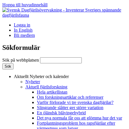
Hoppa till huvudinnehåll
Logga in
In English
Bli medlem
Sökformulär
Sök på webbplatsen
Aktuellt
Nyheter och kalender
Nyheter
Aktuell fjärilsforskning
Hela artikellistan
Om forskningsartiklar och referenser
Varför förlorade vi tre svenska dagfjärilar?
Slingrande slåtter ger större variation
En öländsk blåvingehybrid
Det nya normala får oss att glömma hur det var
Fortplantningsproblem hos rapsfjärilar efter
värmestress som larver