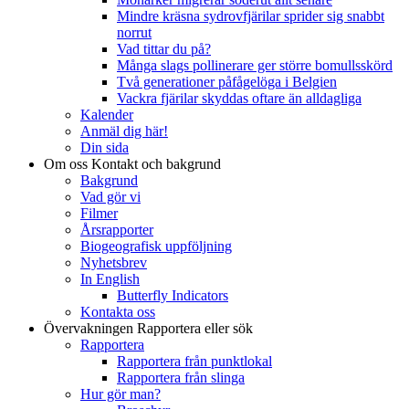
Mindre kräsna sydrovfjärilar sprider sig snabbt
norrut
Vad tittar du på?
Många slags pollinerare ger större bomullsskörd
Två generationer påfågelöga i Belgien
Vackra fjärilar skyddas oftare än alldagliga
Kalender
Anmäl dig här!
Din sida
Om oss
Kontakt och bakgrund
Bakgrund
Vad gör vi
Filmer
Årsrapporter
Biogeografisk uppföljning
Nyhetsbrev
In English
Butterfly Indicators
Kontakta oss
Övervakningen
Rapportera eller sök
Rapportera
Rapportera från punktlokal
Rapportera från slinga
Hur gör man?