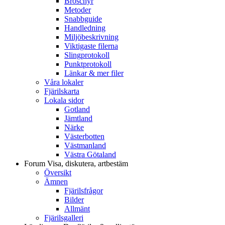
Broschyr
Metoder
Snabbguide
Handledning
Miljöbeskrivning
Viktigaste filerna
Slingprotokoll
Punktprotokoll
Länkar & mer filer
Våra lokaler
Fjärilskarta
Lokala sidor
Gotland
Jämtland
Närke
Västerbotten
Västmanland
Västra Götaland
Forum
Visa, diskutera, artbestäm
Översikt
Ämnen
Fjärilsfrågor
Bilder
Allmänt
Fjärilsgalleri