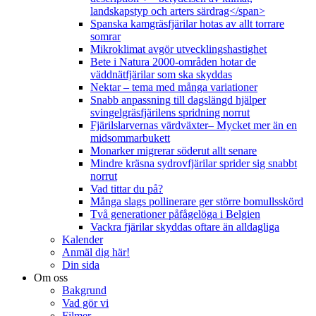
landskapstyp och arters särdrag</span>
Spanska kamgräsfjärilar hotas av allt torrare
somrar
Mikroklimat avgör utvecklingshastighet
Bete i Natura 2000-områden hotar de
väddnätfjärilar som ska skyddas
Nektar – tema med många variationer
Snabb anpassning till dagslängd hjälper
svingelgräsfjärilens spridning norrut
Fjärilslarvernas värdväxter– Mycket mer än en
midsommarbukett
Monarker migrerar söderut allt senare
Mindre kräsna sydrovfjärilar sprider sig snabbt
norrut
Vad tittar du på?
Många slags pollinerare ger större bomullsskörd
Två generationer påfågelöga i Belgien
Vackra fjärilar skyddas oftare än alldagliga
Kalender
Anmäl dig här!
Din sida
Om oss
Bakgrund
Vad gör vi
Filmer