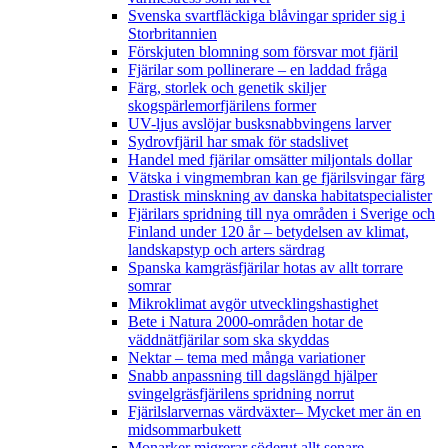
Svenska svartfläckiga blåvingar sprider sig i
Storbritannien
Förskjuten blomning som försvar mot fjäril
Fjärilar som pollinerare – en laddad fråga
Färg, storlek och genetik skiljer
skogspärlemorfjärilens former
UV-ljus avslöjar busksnabbvingens larver
Sydrovfjäril har smak för stadslivet
Handel med fjärilar omsätter miljontals dollar
Vätska i vingmembran kan ge fjärilsvingar färg
Drastisk minskning av danska habitatspecialister
Fjärilars spridning till nya områden i Sverige och
Finland under 120 år
– betydelsen av klimat,
landskapstyp och arters särdrag
Spanska kamgräsfjärilar hotas av allt torrare
somrar
Mikroklimat avgör utvecklingshastighet
Bete i Natura 2000-områden hotar de
väddnätfjärilar som ska skyddas
Nektar – tema med många variationer
Snabb anpassning till dagslängd hjälper
svingelgräsfjärilens spridning norrut
Fjärilslarvernas värdväxter– Mycket mer än en
midsommarbukett
Monarker migrerar söderut allt senare