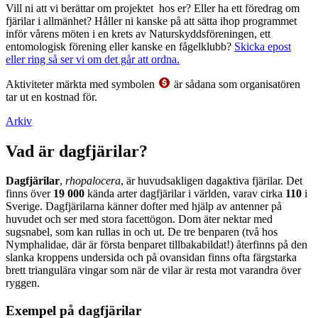
Vill ni att vi berättar om projektet hos er? Eller ha ett föredrag om
fjärilar i allmänhet? Håller ni kanske på att sätta ihop programmet
inför vårens möten i en krets av Naturskyddsföreningen, ett
entomologisk förening eller kanske en fågelklubb?
Skicka epost
eller ring så ser vi om det går att ordna.
Aktiviteter märkta med symbolen
är sådana som organisatören
tar ut en kostnad för.
Arkiv
Vad är dagfjärilar?
Dagfjärilar
,
rhopalocera
, är huvudsakligen dagaktiva fjärilar. Det
finns över
19 000
kända arter dagfjärilar i världen, varav cirka
110
i
Sverige. Dagfjärilarna känner dofter med hjälp av antenner på
huvudet och ser med stora facettögon. Dom äter nektar med
sugsnabel, som kan rullas in och ut. De tre benparen (två hos
Nymphalidae, där är första benparet tillbakabildat!) återfinns på den
slanka kroppens undersida och på ovansidan finns ofta färgstarka
brett triangulära vingar som när de vilar är resta mot varandra över
ryggen.
Exempel på dagfjärilar