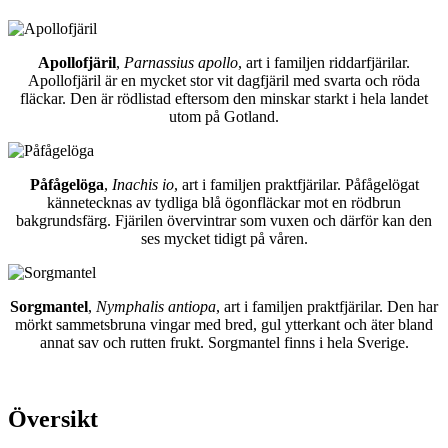
Apollofjäril
,
Parnassius apollo
, art i familjen riddarfjärilar.
Apollofjäril är en mycket stor vit dagfjäril med svarta och röda
fläckar. Den är rödlistad eftersom den minskar starkt i hela landet
utom på Gotland.
Påfågelöga
,
Inachis io
, art i familjen praktfjärilar. Påfågelögat
kännetecknas av tydliga blå ögonfläckar mot en rödbrun
bakgrundsfärg. Fjärilen övervintrar som vuxen och därför kan den
ses mycket tidigt på våren.
Sorgmantel
,
Nymphalis antiopa
, art i familjen praktfjärilar. Den har
mörkt sammetsbruna vingar med bred, gul ytterkant och äter bland
annat sav och rutten frukt. Sorgmantel finns i hela Sverige.
Översikt