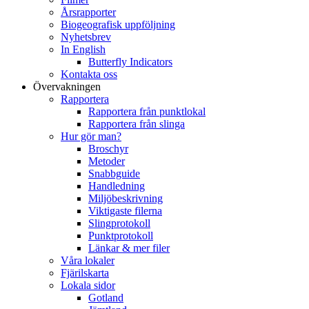
Årsrapporter
Biogeografisk uppföljning
Nyhetsbrev
In English
Butterfly Indicators
Kontakta oss
Övervakningen
Rapportera
Rapportera från punktlokal
Rapportera från slinga
Hur gör man?
Broschyr
Metoder
Snabbguide
Handledning
Miljöbeskrivning
Viktigaste filerna
Slingprotokoll
Punktprotokoll
Länkar & mer filer
Våra lokaler
Fjärilskarta
Lokala sidor
Gotland