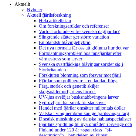
Aktuellt
Nyheter
Aktuell fjärilsforskning
Hela artikellistan
Om forskningsartiklar och referenser
Varför förlorade vi tre svenska dagfjärilar?
Slingrande slåtter ger större variation
En öländsk blåvingehybrid
Det nya normala får oss att glömma hur det var
Fortplantningsproblem hos rapsfjärilar efter
värmestress som larver
Svenska svartfläckiga blåvingar sprider sig i
Storbritannien
Förskjuten blomning som försvar mot fjäril
Fjärilar som pollinerare – en laddad fråga
Färg, storlek och genetik skiljer
skogspärlemorfjärilens former
UV-ljus avslöjar busksnabbvingens larver
Sydrovfjäril har smak för stadslivet
Handel med fjärilar omsätter miljontals dollar
Vätska i vingmembran kan ge fjärilsvingar färg
Drastisk minskning av danska habitatspecialister
Fjärilars spridning till nya områden i Sverige och
Finland under 120 år <span class="sf-
description">– betydelsen av klimat,