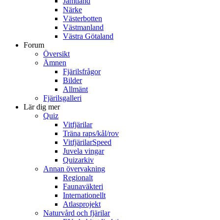
Jämtland
Närke
Västerbotten
Västmanland
Västra Götaland
Forum
Översikt
Ämnen
Fjärilsfrågor
Bilder
Allmänt
Fjärilsgalleri
Lär dig mer
Quiz
Vitfjärilar
Träna raps/kål/rov
VitfjärilarSpeed
Juvela vingar
Quizarkiv
Annan övervakning
Regionalt
Faunaväkteri
Internationellt
Atlasprojekt
Naturvård och fjärilar