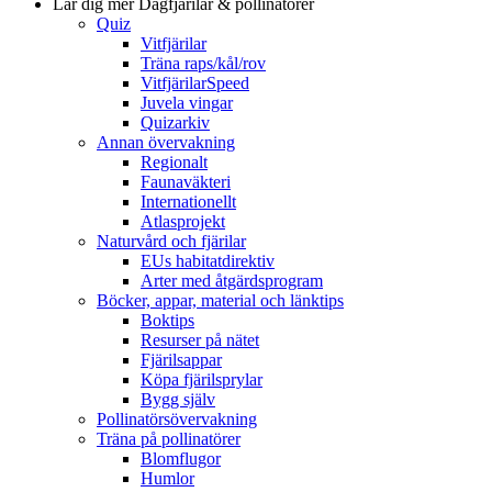
Lär dig mer
Dagfjärilar & pollinatörer
Quiz
Vitfjärilar
Träna raps/kål/rov
VitfjärilarSpeed
Juvela vingar
Quizarkiv
Annan övervakning
Regionalt
Faunaväkteri
Internationellt
Atlasprojekt
Naturvård och fjärilar
EUs habitatdirektiv
Arter med åtgärdsprogram
Böcker, appar, material och länktips
Boktips
Resurser på nätet
Fjärilsappar
Köpa fjärilsprylar
Bygg själv
Pollinatörsövervakning
Träna på pollinatörer
Blomflugor
Humlor