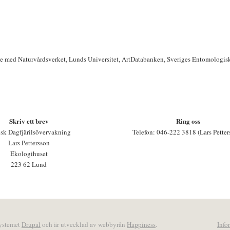
te med Naturvårdsverket, Lunds Universitet, ArtDatabanken, Sveriges Entomologis
Skriv ett brev
Ring oss
sk Dagfjärilsövervakning
Telefon: 046-222 3818 (Lars Petter
Lars Pettersson
Ekologihuset
223 62 Lund
systemet
Drupal
och är utvecklad av webbyrån
Happiness
.
Info