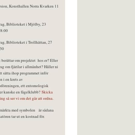
rsion, Konsthallen Norra Kvarken 11
rag, Biblioteket i Mjölby, 23
18:00
rag, Biblioteket i Trollhättan, 27
:30
vi berättar om projektet hos er? Eller
rag om fjärilar i allmänhet? Håller ni
tt sätta ihop programmet inför
n i en krets av
föreningen, ett entomologisk
ler kanske en fågelklubb?
Skicka
ring så ser vi om det går att ordna.
r märkta med symbolen
är sådana
tören tar ut en kostnad för.