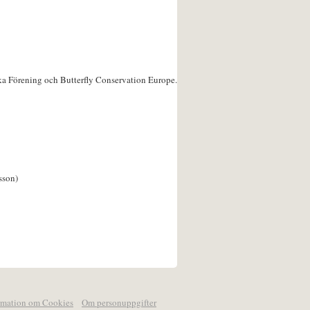
ka Förening och Butterfly Conservation Europe.
sson)
rmation om Cookies
Om personuppgifter