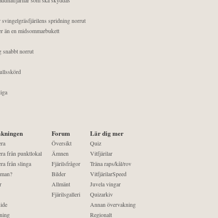
 svingelgräsfjärilens spridning norrut
mer än en midsommarbukett
g snabbt norrut
ullsskörd
liga
kningen
Forum
Lär dig mer
era
Översikt
Quiz
ra från punktlokal
Ämnen
Vitfjärilar
ra från slinga
Fjärilsfrågor
Träna raps/kål/rov
 man?
Bilder
VitfjärilarSpeed
r
Allmänt
Juvela vingar
Fjärilsgalleri
Quizarkiv
ide
Annan övervakning
ning
Regionalt