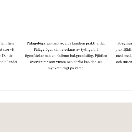
Påfågelöga
Sorgman
 i familjen
,
Inachis io
, art i familjen praktfjärilar.
t stor vit
Påfågelögat kännetecknas av tydliga blå
praktfjäri
r. Den är
ögonfläckar mot en rödbrun bakgrundsfärg. Fjärilen
med bred,
 hela landet
övervintrar som vuxen och därför kan den ses
och rutten
mycket tidigt på våren.