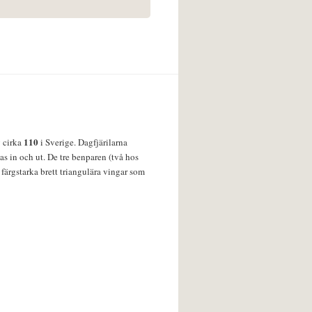
110
v cirka
i Sverige. Dagfjärilarna
s in och ut. De tre benparen (två hos
färgstarka brett triangulära vingar som