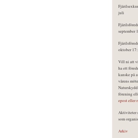
Fjärilsexku
juli
Fjärilsföred
september 
Fjärilsföred
oktober 17
Vill ni att 
ha ett föred
kanske på a
vårens möte
Naturskydds
förening el
epost eller 
Aktivitete
som organisa
Arkiv