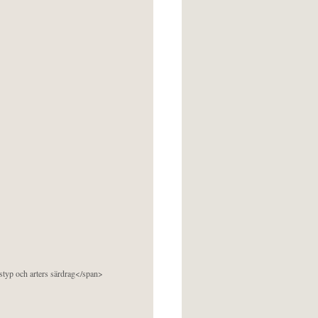
pstyp och arters särdrag</span>