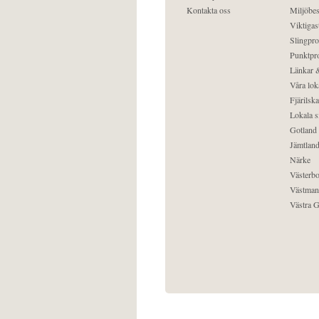
Kontakta oss
Miljöbes
Viktigast
Slingpro
Punktpro
Länkar &
Våra lok
Fjärilska
Lokala s
Gotland
Jämtlan
Närke
Västerbo
Västman
Västra G