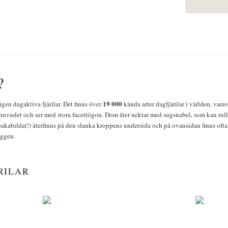
?
19 000
igen dagaktiva fjärilar. Det finns över
kända arter dagfjärilar i världen, vara
huvudet och ser med stora facettögon. Dom äter nektar med sugsnabel, som kan rulla
bakabildat!) återfinns på den slanka kroppens undersida och på ovansidan finns ofta 
yggen.
RILAR