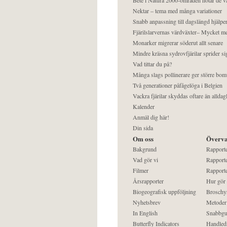
Nektar – tema med många variationer
Snabb anpassning till dagslängd hjälper
Fjärilslarvernas värdväxter– Mycket 
Monarker migrerar söderut allt senare
Mindre kräsna sydrovfjärilar sprider si
Vad tittar du på?
Många slags pollinerare ger större bom
Två generationer påfågelöga i Belgien
Vackra fjärilar skyddas oftare än alldag
Kalender
Anmäl dig här!
Din sida
Om oss
Överva
Bakgrund
Rapport
Vad gör vi
Rapporte
Filmer
Rapporte
Årsrapporter
Hur gör
Biogeografisk uppföljning
Broschy
Nyhetsbrev
Metoder
In English
Snabbgu
Butterfly Indicators
Handled