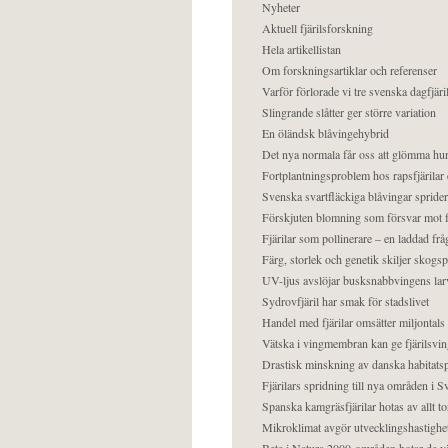
Nyheter
Aktuell fjärilsforskning
Hela artikellistan
Om forskningsartiklar och referenser
Varför förlorade vi tre svenska dagfjäri
Slingrande slåtter ger större variation
En öländsk blåvingehybrid
Det nya normala får oss att glömma hur
Fortplantningsproblem hos rapsfjärilar 
Svenska svartfläckiga blåvingar sprider 
Förskjuten blomning som försvar mot fj
Fjärilar som pollinerare – en laddad frå
Färg, storlek och genetik skiljer skogs
UV-ljus avslöjar busksnabbvingens lar
Sydrovfjäril har smak för stadslivet
Handel med fjärilar omsätter miljontals 
Vätska i vingmembran kan ge fjärilsvin
Drastisk minskning av danska habitatsp
Fjärilars spridning till nya områden i
Spanska kamgräsfjärilar hotas av allt t
Mikroklimat avgör utvecklingshastighe
Bete i Natura 2000-områden hotar de v