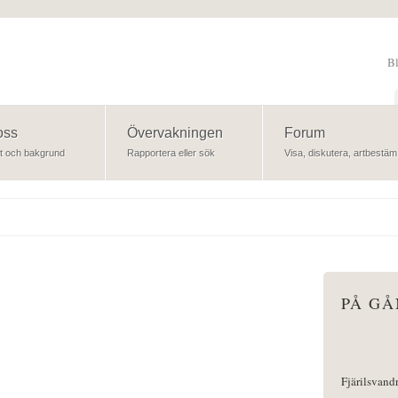
B
Sök
oss
Övervakningen
Forum
t och bakgrund
Rapportera eller sök
Visa, diskutera, artbestäm
PÅ G
Fjärilsvand