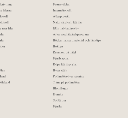
krivning
Faunaväkteri
e filerna
Internationellt
tokoll
Atlasprojekt
tokoll
Naturvård och fjärilar
 mer filer
EUs habitatdirektiv
aler
Arter med åtgärdsprogram
rta
Böcker, appar, material och länktips
idor
Boktips
Resurser på nätet
d
Fjärilsappar
Köpa fjärilsprylar
tten
Bygg själv
land
Pollinatörsövervakning
ötaland
Träna på pollinatörer
Blomflugor
Humlor
Solitärbin
Fjärilar