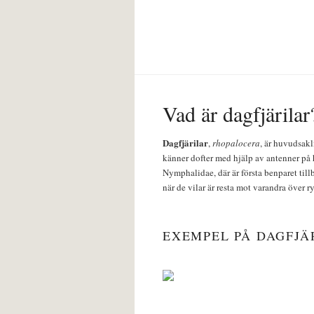
Vad är dagfjärilar
Dagfjärilar
,
rhopalocera
, är huvudsakl
känner dofter med hjälp av antenner på 
Nymphalidae, där är första benparet till
när de vilar är resta mot varandra över r
EXEMPEL PÅ DAGFJÄ