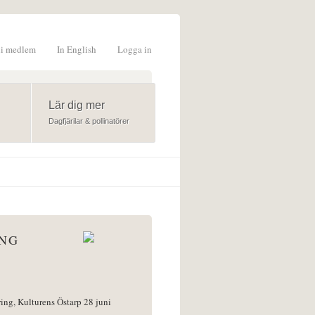
li medlem
In English
Logga in
formulär
Lär dig mer
Dagfjärilar & pollinatörer
ÅNG
ring, Kulturens Östarp 28 juni