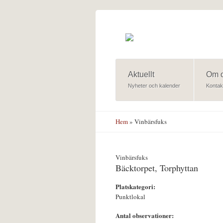
Hoppa till huvudinnehåll
Aktuellt
Om 
Nyheter och kalender
Kontak
Hem
» Vinbärsfuks
Vinbärsfuks
Bäcktorpet, Torphyttan
Platskategori:
Punktlokal
Antal observationer: