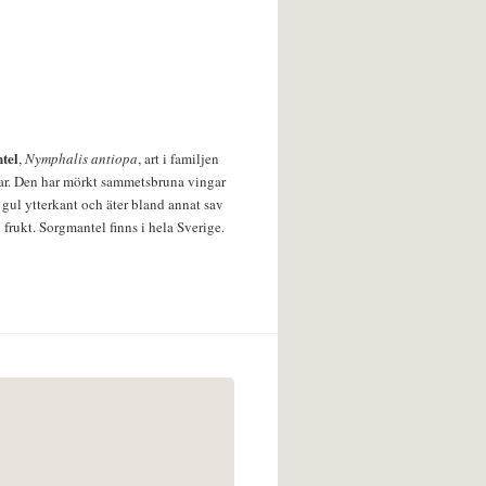
tel
,
Nymphalis antiopa
, art i familjen
lar. Den har mörkt sammetsbruna vingar
 gul ytterkant och äter bland annat sav
 frukt. Sorgmantel finns i hela Sverige.