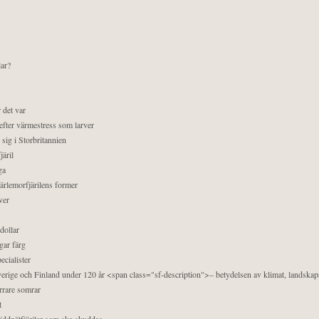
lar?
 det var
efter värmestress som larver
sig i Storbritannien
äril
ga
pärlemorfjärilens former
ver
dollar
gar färg
ecialister
 Sverige och Finland under 120 år <span class="sf-description">– betydelsen av klimat, landska
orrare somrar
t
äddnätfjärilar som ska skyddas