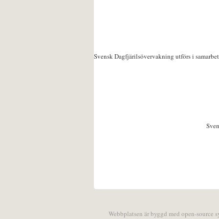
Svensk Dagfjärilsövervakning utförs i samarbe
Sven
Webbplatsen är byggd med open-source 