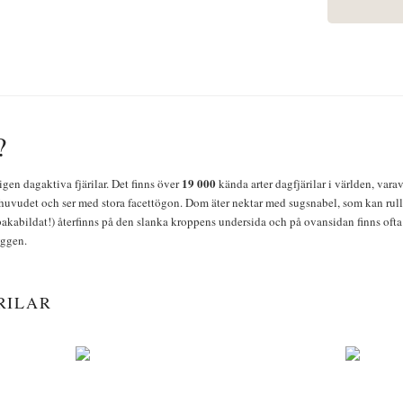
?
19 000
igen dagaktiva fjärilar. Det finns över
kända arter dagfjärilar i världen, vara
huvudet och ser med stora facettögon. Dom äter nektar med sugsnabel, som kan rulla
bakabildat!) återfinns på den slanka kroppens undersida och på ovansidan finns ofta 
yggen.
RILAR