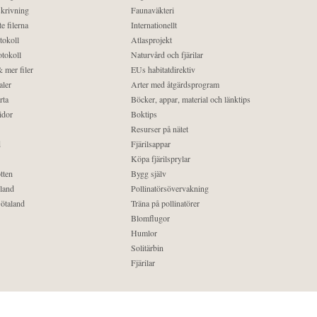
krivning
Faunaväkteri
e filerna
Internationellt
tokoll
Atlasprojekt
tokoll
Naturvård och fjärilar
 mer filer
EUs habitatdirektiv
aler
Arter med åtgärdsprogram
rta
Böcker, appar, material och länktips
idor
Boktips
Resurser på nätet
d
Fjärilsappar
Köpa fjärilsprylar
tten
Bygg själv
land
Pollinatörsövervakning
ötaland
Träna på pollinatörer
Blomflugor
Humlor
Solitärbin
Fjärilar