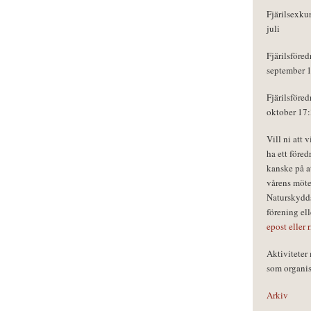
Fjärilsexku
juli
Fjärilsföred
september 
Fjärilsföred
oktober 17
Vill ni att 
ha ett föred
kanske på a
vårens möte
Naturskydds
förening el
epost eller 
Aktivitete
som organisa
Arkiv