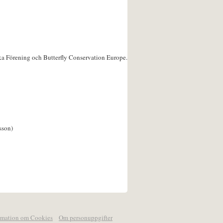
ka Förening och Butterfly Conservation Europe.
sson)
rmation om Cookies
Om personuppgifter