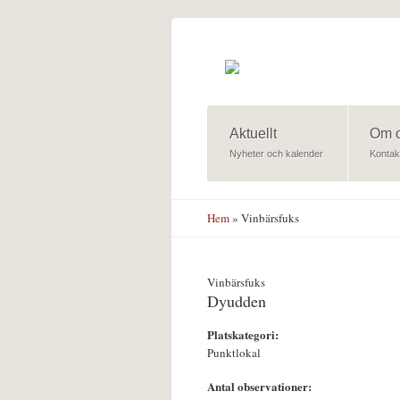
Hoppa till huvudinnehåll
Aktuellt
Om 
Nyheter och kalender
Kontak
Hem
» Vinbärsfuks
Vinbärsfuks
Dyudden
Platskategori:
Punktlokal
Antal observationer: