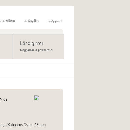
li medlem
In English
Logga in
formulär
Lär dig mer
Dagfjärilar & pollinatörer
ÅNG
ring, Kulturens Östarp 28 juni