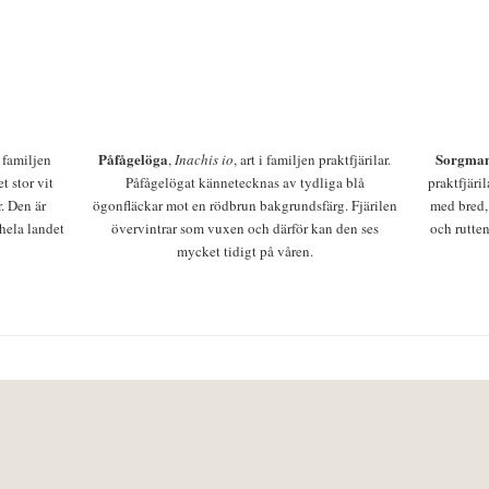
Påfågelöga
Sorgman
 i familjen
,
Inachis io
, art i familjen praktfjärilar.
t stor vit
Påfågelögat kännetecknas av tydliga blå
praktfjäri
r. Den är
ögonfläckar mot en rödbrun bakgrundsfärg. Fjärilen
med bred,
 hela landet
övervintrar som vuxen och därför kan den ses
och rutten
mycket tidigt på våren.