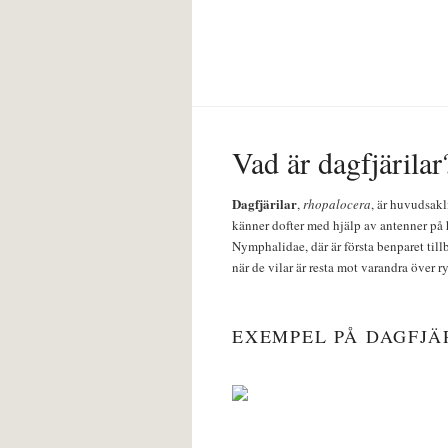
Vad är dagfjärilar
Dagfjärilar
,
rhopalocera
, är huvudsakl
känner dofter med hjälp av antenner på 
Nymphalidae, där är första benparet till
när de vilar är resta mot varandra över r
EXEMPEL PÅ DAGFJÄ