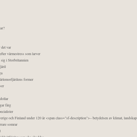
lar?
 det var
efter värmestress som larver
sig i Storbritannien
äril
ga
pärlemorfjärilens former
ver
dollar
gar färg
ecialister
 Sverige och Finland under 120 år <span class="sf-description">– betydelsen av klimat, landska
orrare somrar
t
äddnätfjärilar som ska skyddas