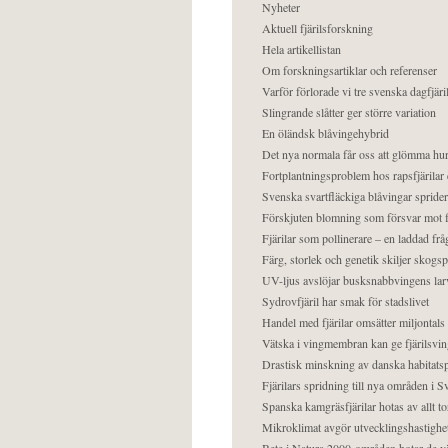
Nyheter
Aktuell fjärilsforskning
Hela artikellistan
Om forskningsartiklar och referenser
Varför förlorade vi tre svenska dagfjäri
Slingrande slåtter ger större variation
En öländsk blåvingehybrid
Det nya normala får oss att glömma hur
Fortplantningsproblem hos rapsfjärilar 
Svenska svartfläckiga blåvingar sprider 
Förskjuten blomning som försvar mot fj
Fjärilar som pollinerare – en laddad frå
Färg, storlek och genetik skiljer skogs
UV-ljus avslöjar busksnabbvingens lar
Sydrovfjäril har smak för stadslivet
Handel med fjärilar omsätter miljontals 
Vätska i vingmembran kan ge fjärilsvin
Drastisk minskning av danska habitatsp
Fjärilars spridning till nya områden i
Spanska kamgräsfjärilar hotas av allt t
Mikroklimat avgör utvecklingshastighe
Bete i Natura 2000-områden hotar de v