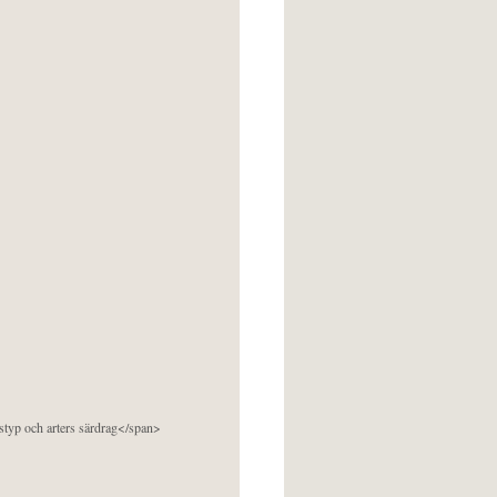
pstyp och arters särdrag</span>