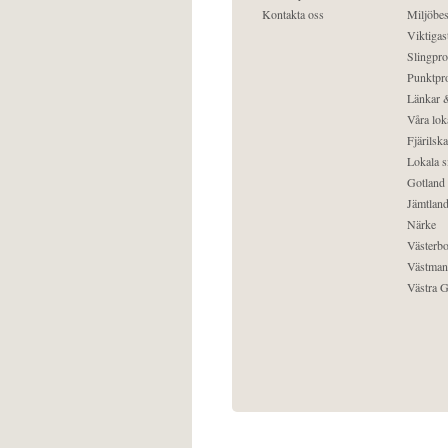
Kontakta oss
Miljöbes
Viktigast
Slingpro
Punktpro
Länkar &
Våra lok
Fjärilska
Lokala s
Gotland
Jämtlan
Närke
Västerbo
Västman
Västra G