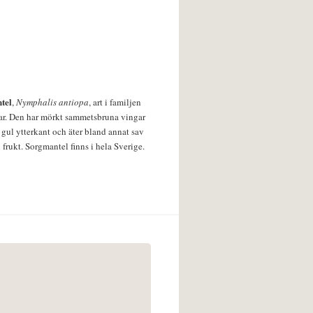
tel
,
Nymphalis antiopa
, art i familjen
lar. Den har mörkt sammetsbruna vingar
 gul ytterkant och äter bland annat sav
 frukt. Sorgmantel finns i hela Sverige.