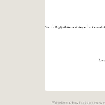
Svensk Dagfjärilsövervakning utförs i samarbe
Sven
Webbplatsen är byggd med open-source 