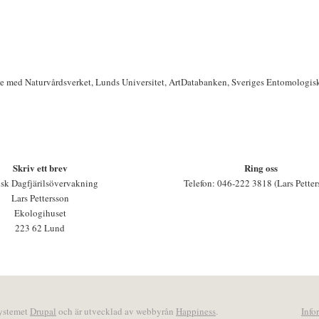
te med Naturvårdsverket, Lunds Universitet, ArtDatabanken, Sveriges Entomologis
Skriv ett brev
Ring oss
sk Dagfjärilsövervakning
Telefon: 046-222 3818 (Lars Petter
Lars Pettersson
Ekologihuset
223 62 Lund
systemet
Drupal
och är utvecklad av webbyrån
Happiness
.
Info