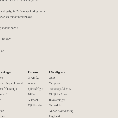
 svingelgräsfjärilens spridning norrut
mer än en midsommarbukett
g snabbt norrut
ullsskörd
liga
kningen
Forum
Lär dig mer
era
Översikt
Quiz
ra från punktlokal
Ämnen
Vitfjärilar
ra från slinga
Fjärilsfrågor
Träna raps/kål/rov
 man?
Bilder
VitfjärilarSpeed
r
Allmänt
Juvela vingar
Fjärilsgalleri
Quizarkiv
ide
Annan övervakning
ning
Regionalt