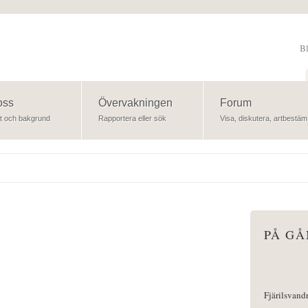
B
Sök
oss
Övervakningen
Forum
t och bakgrund
Rapportera eller sök
Visa, diskutera, artbestäm
PÅ G
Fjärilsvand