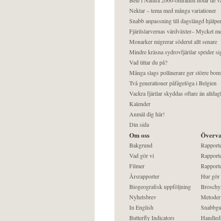
Nektar – tema med många variationer
Snabb anpassning till dagslängd hjälper
Fjärilslarvernas värdväxter– Mycket 
Monarker migrerar söderut allt senare
Mindre kräsna sydrovfjärilar sprider si
Vad tittar du på?
Många slags pollinerare ger större bom
Två generationer påfågelöga i Belgien
Vackra fjärilar skyddas oftare än alldag
Kalender
Anmäl dig här!
Din sida
Om oss
Överva
Bakgrund
Rapport
Vad gör vi
Rapporte
Filmer
Rapporte
Årsrapporter
Hur gör
Biogeografisk uppföljning
Broschy
Nyhetsbrev
Metoder
In English
Snabbgu
Butterfly Indicators
Handled