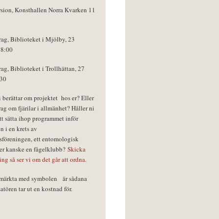
rsion, Konsthallen Norra Kvarken 11
rag, Biblioteket i Mjölby, 23
18:00
rag, Biblioteket i Trollhättan, 27
:30
vi berättar om projektet hos er? Eller
rag om fjärilar i allmänhet? Håller ni
tt sätta ihop programmet inför
n i en krets av
föreningen, ett entomologisk
ler kanske en fågelklubb?
Skicka
ring så ser vi om det går att ordna.
r märkta med symbolen
är sådana
tören tar ut en kostnad för.