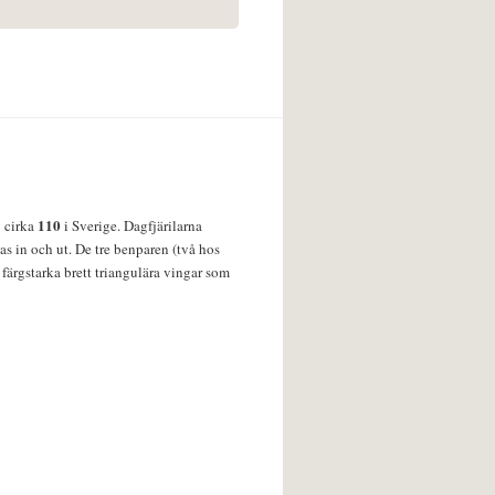
110
v cirka
i Sverige. Dagfjärilarna
s in och ut. De tre benparen (två hos
färgstarka brett triangulära vingar som