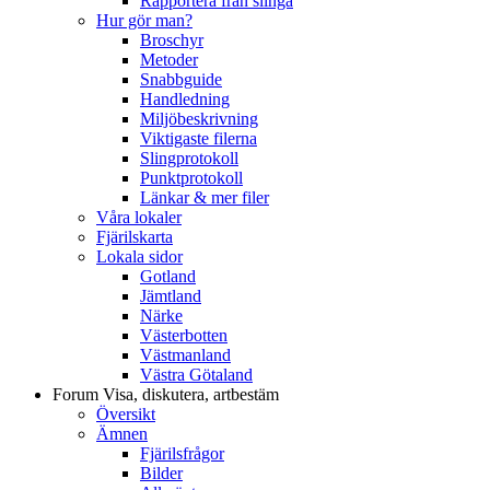
Rapportera från slinga
Hur gör man?
Broschyr
Metoder
Snabbguide
Handledning
Miljöbeskrivning
Viktigaste filerna
Slingprotokoll
Punktprotokoll
Länkar & mer filer
Våra lokaler
Fjärilskarta
Lokala sidor
Gotland
Jämtland
Närke
Västerbotten
Västmanland
Västra Götaland
Forum
Visa, diskutera, artbestäm
Översikt
Ämnen
Fjärilsfrågor
Bilder