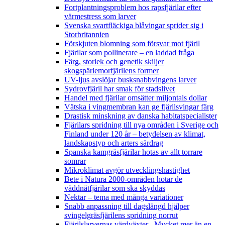
Fortplantningsproblem hos rapsfjärilar efter
värmestress som larver
Svenska svartfläckiga blåvingar sprider sig i
Storbritannien
Förskjuten blomning som försvar mot fjäril
Fjärilar som pollinerare – en laddad fråga
Färg, storlek och genetik skiljer
skogspärlemorfjärilens former
UV-ljus avslöjar busksnabbvingens larver
Sydrovfjäril har smak för stadslivet
Handel med fjärilar omsätter miljontals dollar
Vätska i vingmembran kan ge fjärilsvingar färg
Drastisk minskning av danska habitatspecialister
Fjärilars spridning till nya områden i Sverige och
Finland under 120 år
– betydelsen av klimat,
landskapstyp och arters särdrag
Spanska kamgräsfjärilar hotas av allt torrare
somrar
Mikroklimat avgör utvecklingshastighet
Bete i Natura 2000-områden hotar de
väddnätfjärilar som ska skyddas
Nektar – tema med många variationer
Snabb anpassning till dagslängd hjälper
svingelgräsfjärilens spridning norrut
Fjärilslarvernas värdväxter– Mycket mer än en