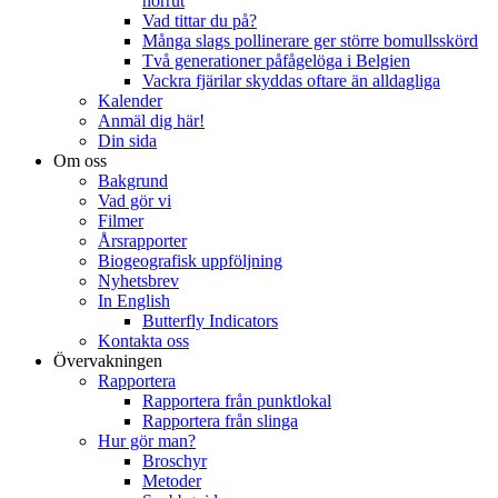
norrut
Vad tittar du på?
Många slags pollinerare ger större bomullsskörd
Två generationer påfågelöga i Belgien
Vackra fjärilar skyddas oftare än alldagliga
Kalender
Anmäl dig här!
Din sida
Om oss
Bakgrund
Vad gör vi
Filmer
Årsrapporter
Biogeografisk uppföljning
Nyhetsbrev
In English
Butterfly Indicators
Kontakta oss
Övervakningen
Rapportera
Rapportera från punktlokal
Rapportera från slinga
Hur gör man?
Broschyr
Metoder