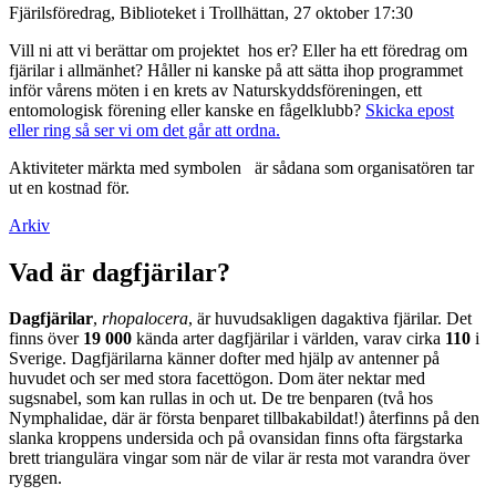
Fjärilsföredrag, Biblioteket i Trollhättan, 27 oktober 17:30
Vill ni att vi berättar om projektet hos er? Eller ha ett föredrag om
fjärilar i allmänhet? Håller ni kanske på att sätta ihop programmet
inför vårens möten i en krets av Naturskyddsföreningen, ett
entomologisk förening eller kanske en fågelklubb?
Skicka epost
eller ring så ser vi om det går att ordna.
Aktiviteter märkta med symbolen
är sådana som organisatören tar
ut en kostnad för.
Arkiv
Vad är dagfjärilar?
Dagfjärilar
,
rhopalocera
, är huvudsakligen dagaktiva fjärilar. Det
finns över
19 000
kända arter dagfjärilar i världen, varav cirka
110
i
Sverige. Dagfjärilarna känner dofter med hjälp av antenner på
huvudet och ser med stora facettögon. Dom äter nektar med
sugsnabel, som kan rullas in och ut. De tre benparen (två hos
Nymphalidae, där är första benparet tillbakabildat!) återfinns på den
slanka kroppens undersida och på ovansidan finns ofta färgstarka
brett triangulära vingar som när de vilar är resta mot varandra över
ryggen.