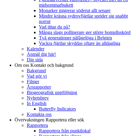
midsommarbukett
Monarker migrerar söderut allt senare
Mindre kräsna sydrovfjärilar sprider sig snabbt
norrut
Vad tittar du på?
Många slags pollinerare ger större bomullsskörd
Två generationer påfågelöga i Belgien
Vackra fjärilar skyddas oftare än alldagliga
Kalender
Anmäl dig här!
Din sida
Om oss
Kontakt och bakgrund
Bakgrund
Vad gör vi
Filmer
Årsrapporter
Biogeografisk uppföljning
Nyhetsbrev
In English
Butterfly Indicators
Kontakta oss
Övervakningen
Rapportera eller sök
Rapportera
Rapportera från punktlokal