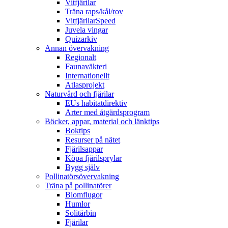
Vitfjärilar
Träna raps/kål/rov
VitfjärilarSpeed
Juvela vingar
Quizarkiv
Annan övervakning
Regionalt
Faunaväkteri
Internationellt
Atlasprojekt
Naturvård och fjärilar
EUs habitatdirektiv
Arter med åtgärdsprogram
Böcker, appar, material och länktips
Boktips
Resurser på nätet
Fjärilsappar
Köpa fjärilsprylar
Bygg själv
Pollinatörsövervakning
Träna på pollinatörer
Blomflugor
Humlor
Solitärbin
Fjärilar