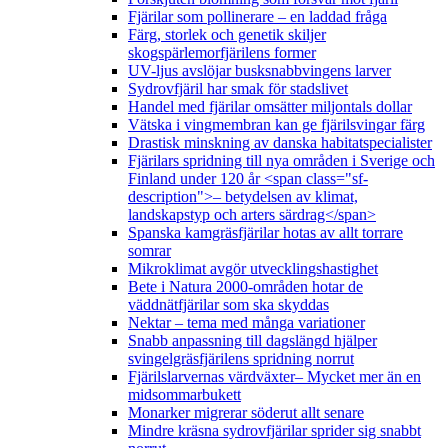
Fjärilar som pollinerare – en laddad fråga
Färg, storlek och genetik skiljer
skogspärlemorfjärilens former
UV-ljus avslöjar busksnabbvingens larver
Sydrovfjäril har smak för stadslivet
Handel med fjärilar omsätter miljontals dollar
Vätska i vingmembran kan ge fjärilsvingar färg
Drastisk minskning av danska habitatspecialister
Fjärilars spridning till nya områden i Sverige och
Finland under 120 år <span class="sf-
description">– betydelsen av klimat,
landskapstyp och arters särdrag</span>
Spanska kamgräsfjärilar hotas av allt torrare
somrar
Mikroklimat avgör utvecklingshastighet
Bete i Natura 2000-områden hotar de
väddnätfjärilar som ska skyddas
Nektar – tema med många variationer
Snabb anpassning till dagslängd hjälper
svingelgräsfjärilens spridning norrut
Fjärilslarvernas värdväxter– Mycket mer än en
midsommarbukett
Monarker migrerar söderut allt senare
Mindre kräsna sydrovfjärilar sprider sig snabbt