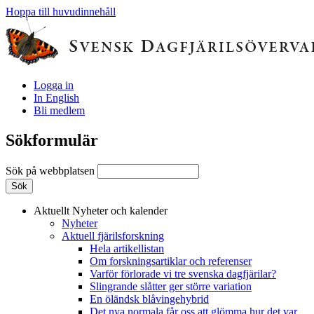
Hoppa till huvudinnehåll
Logga in
In English
Bli medlem
Sökformulär
Sök på webbplatsen
Aktuellt
Nyheter och kalender
Nyheter
Aktuell fjärilsforskning
Hela artikellistan
Om forskningsartiklar och referenser
Varför förlorade vi tre svenska dagfjärilar?
Slingrande slåtter ger större variation
En öländsk blåvingehybrid
Det nya normala får oss att glömma hur det var