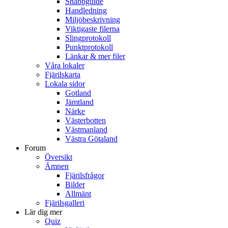
Snabbguide
Handledning
Miljöbeskrivning
Viktigaste filerna
Slingprotokoll
Punktprotokoll
Länkar & mer filer
Våra lokaler
Fjärilskarta
Lokala sidor
Gotland
Jämtland
Närke
Västerbotten
Västmanland
Västra Götaland
Forum
Översikt
Ämnen
Fjärilsfrågor
Bilder
Allmänt
Fjärilsgalleri
Lär dig mer
Quiz