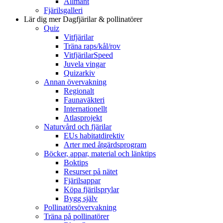
Allmänt
Fjärilsgalleri
Lär dig mer
Dagfjärilar & pollinatörer
Quiz
Vitfjärilar
Träna raps/kål/rov
VitfjärilarSpeed
Juvela vingar
Quizarkiv
Annan övervakning
Regionalt
Faunaväkteri
Internationellt
Atlasprojekt
Naturvård och fjärilar
EUs habitatdirektiv
Arter med åtgärdsprogram
Böcker, appar, material och länktips
Boktips
Resurser på nätet
Fjärilsappar
Köpa fjärilsprylar
Bygg själv
Pollinatörsövervakning
Träna på pollinatörer