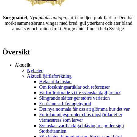
Sorgmantel
,
Nymphalis antiopa
, art i familjen praktfjärilar. Den har
mörkt sammetsbruna vingar med bred, gul ytterkant och äter bland
annat sav och rutten frukt. Sorgmantel finns i hela Sverige.
Översikt
Aktuellt
Nyheter
Aktuell fjärilsforskning
Hela artikellistan
Om forskningsartiklar och referenser
Varför förlorade vi tre svenska dagfjärilar?
Slingrande slåtter ger större variation
En öländsk blåvingehybrid
Det nya normala får oss att glömma hur det var
Fortplantningsproblem hos rapsfjärilar efter
värmestress som larver
Svenska svartfläckiga blåvingar sprider sig i
Storbritannien
Förskjuten blomning som försvar mot fjäril