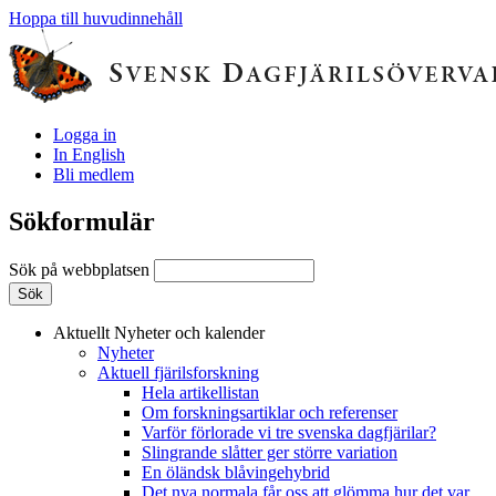
Hoppa till huvudinnehåll
Logga in
In English
Bli medlem
Sökformulär
Sök på webbplatsen
Aktuellt
Nyheter och kalender
Nyheter
Aktuell fjärilsforskning
Hela artikellistan
Om forskningsartiklar och referenser
Varför förlorade vi tre svenska dagfjärilar?
Slingrande slåtter ger större variation
En öländsk blåvingehybrid
Det nya normala får oss att glömma hur det var