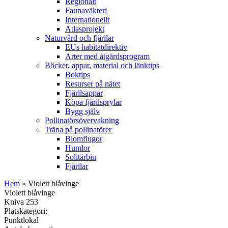
Regionalt
Faunaväkteri
Internationellt
Atlasprojekt
Naturvård och fjärilar
EUs habitatdirektiv
Arter med åtgärdsprogram
Böcker, appar, material och länktips
Boktips
Resurser på nätet
Fjärilsappar
Köpa fjärilsprylar
Bygg själv
Pollinatörsövervakning
Träna på pollinatörer
Blomflugor
Humlor
Solitärbin
Fjärilar
Hem
» Violett blåvinge
Violett blåvinge
Kniva 253
Platskategori:
Punktlokal