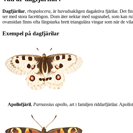
Dagfjärilar
,
rhopalocera
, är huvudsakligen dagaktiva fjärilar. Det fi
ser med stora facettögon. Dom äter nektar med sugsnabel, som kan rull
ovansidan finns ofta färgstarka brett triangulära vingar som när de vil
Exempel på dagfjärilar
Apollofjäril
,
Parnassius apollo
, art i familjen riddarfjärilar. Apol