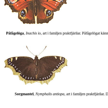
Påfågelöga
,
Inachis io
, art i familjen praktfjärilar. Påfågelögat 
Sorgmantel
,
Nymphalis antiopa
, art i familjen praktfjärila