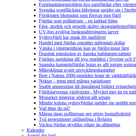
Fortplantningsproblem hos rapsfjärilar efter värmes
Svenska svartfläckiga blåvingar sprider sig i Storb
Förskjuten blomning som försvar mot fjäril
Fjärilar som pollinerare – en laddad fråga
Färg, storlek och genetik skiljer skogspärlemorfjär
UV-ljus avslöjar busksnabbvingens larver
Sydrovfjäril har smak för stadslivet
Handel med fjärilar omsätter miljontals dollar
Vätska i vingmembran kan ge fjärilsvingar färg
Drastisk minskning av danska habitatspecialister
Fjärilars spridning till nya områden i Sverige och
Spanska kamgräsfjärilar hotas av allt torrare somra
Mikroklimat avgör utvecklingshastighet
Bete i Natura 2000-områden hotar de väddnätfjäri
Nektar – tema med många variationer
Snabb anpassning till dagslängd hjälper svingelgräs
Fjärilslarvernas värdväxter– Mycket mer än en m
Monarker migrerar söderut allt senare
Mindre kräsna sydrovfjärilar sprider sig snabbt nor
Vad tittar du på?
Många slags pollinerare ger större bomullsskörd
Två generationer påfågelöga i Belgien
Vackra fjärilar skyddas oftare än alldagliga
Kalender
Anmäl dig här!