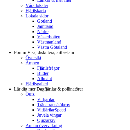
Länkar & mer filer
Våra lokaler
Fjärilskarta
Lokala sidor
Gotland
Jämtland
Närke
Västerbotten
Västmanland
Västra Götaland
Forum
Visa, diskutera, artbestäm
Översikt
Ämnen
Fjärilsfrågor
Bilder
Allmänt
Fjärilsgalleri
Lär dig mer
Dagfjärilar & pollinatörer
Quiz
Vitfjärilar
Träna raps/kål/rov
VitfjärilarSpeed
Juvela vingar
Quizarkiv
Annan övervakning