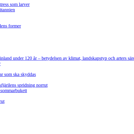
tress som larver
ritannien
ilens former
 Finland under 120 år
– betydelsen av klimat, landskapstyp och arters sär
r
lar som ska skyddas
fjärilens spridning norrut
idsommarbukett
rut