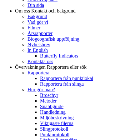
Din sida
Om oss
Kontakt och bakgrund
Bakgrund
Vad gör vi
Filmer
Årsrapporter
Biogeografisk uppföljning
Nyhetsbrev
In English
Butterfly Indicators
Kontakta oss
Övervakningen
Rapportera eller sök
Rapportera
Rapportera från punktlokal
Rapportera från slinga
Hur gör man?
Broschyr
Metoder
Snabbguide
Handledning
Miljöbeskrivning
Viktigaste filerna
Slingprotokoll
Punktprotokoll