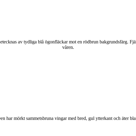
kännetecknas av tydliga blå ögonfläckar mot en rödbrun bakgrundsfärg. Fj
våren.
r. Den har mörkt sammetsbruna vingar med bred, gul ytterkant och äter bla