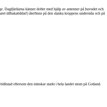
ge. Dagfjärilarna känner dofter med hjälp av antenner på huvudet och
ret tillbakabildat!) återfinns på den slanka kroppens undersida och på
är rödlistad eftersom den minskar starkt i hela landet utom på Gotland.