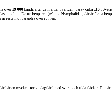
nns över
19 000
kända arter dagfjärilar i världen, varav cirka
110
i Sveri
as in och ut. De tre benparen (två hos Nymphalidae, där är första benpa
ar är resta mot varandra över ryggen.
lofjäril är en mycket stor vit dagfjäril med svarta och röda fläckar. Den 