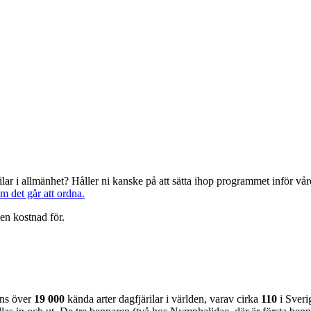
järilar i allmänhet? Håller ni kanske på att sätta ihop programmet inför 
om det går att ordna.
en kostnad för.
nns över
19 000
kända arter dagfjärilar i världen, varav cirka
110
i Sveri