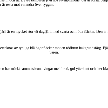
as in och ut. De tre benparen (två hos Nymphalidae, där är första benpa
ar är resta mot varandra över ryggen.
lofjäril är en mycket stor vit dagfjäril med svarta och röda fläckar. Den 
kännetecknas av tydliga blå ögonfläckar mot en rödbrun bakgrundsfärg. Fj
våren.
r. Den har mörkt sammetsbruna vingar med bred, gul ytterkant och äter bla