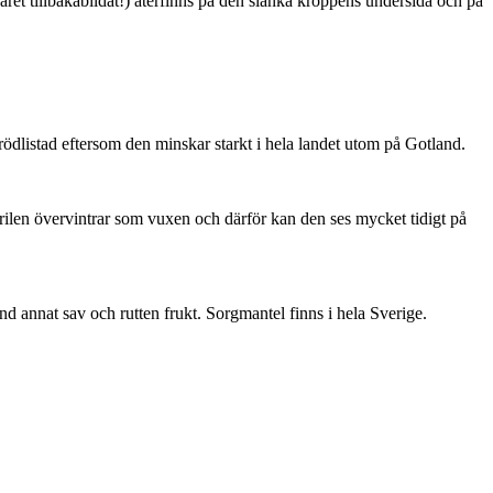
ret tillbakabildat!) återfinns på den slanka kroppens undersida och på
är rödlistad eftersom den minskar starkt i hela landet utom på Gotland.
ärilen övervintrar som vuxen och därför kan den ses mycket tidigt på
nd annat sav och rutten frukt. Sorgmantel finns i hela Sverige.