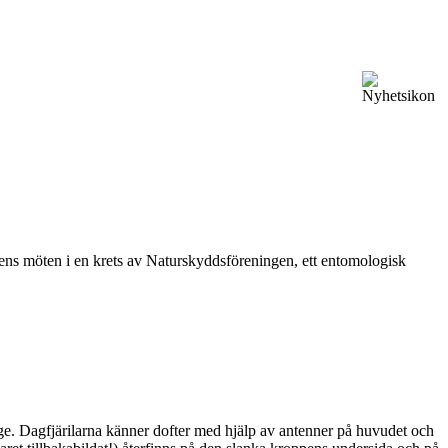
vårens möten i en krets av Naturskyddsföreningen, ett entomologisk
ge. Dagfjärilarna känner dofter med hjälp av antenner på huvudet och