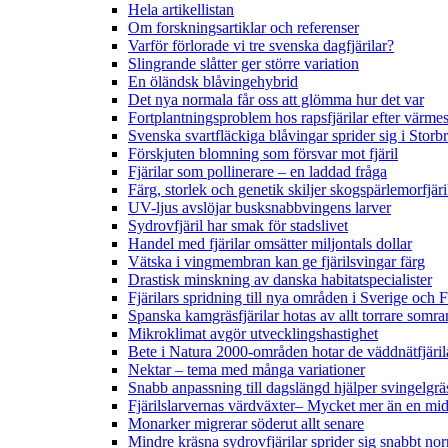
Hela artikellistan
Om forskningsartiklar och referenser
Varför förlorade vi tre svenska dagfjärilar?
Slingrande slåtter ger större variation
En öländsk blåvingehybrid
Det nya normala får oss att glömma hur det var
Fortplantningsproblem hos rapsfjärilar efter värmes
Svenska svartfläckiga blåvingar sprider sig i Storb
Förskjuten blomning som försvar mot fjäril
Fjärilar som pollinerare – en laddad fråga
Färg, storlek och genetik skiljer skogspärlemorfjär
UV-ljus avslöjar busksnabbvingens larver
Sydrovfjäril har smak för stadslivet
Handel med fjärilar omsätter miljontals dollar
Vätska i vingmembran kan ge fjärilsvingar färg
Drastisk minskning av danska habitatspecialister
Fjärilars spridning till nya områden i Sverige och
Spanska kamgräsfjärilar hotas av allt torrare somra
Mikroklimat avgör utvecklingshastighet
Bete i Natura 2000-områden hotar de väddnätfjäri
Nektar – tema med många variationer
Snabb anpassning till dagslängd hjälper svingelgräs
Fjärilslarvernas värdväxter– Mycket mer än en m
Monarker migrerar söderut allt senare
Mindre kräsna sydrovfjärilar sprider sig snabbt nor