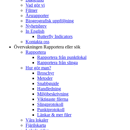
Vad gör vi
Filmer
Årsrapporter
Biogeografisk uppföljning
Nyhetsbrev
In English
Butterfly Indicators
Kontakta oss
Övervakningen
Rapportera eller sök
Rapportera
Rapportera från punktlokal
Rapportera från slinga
Hur gör man?
Broschyr
Metoder
Snabbguide
Handledning
Miljöbeskrivning
Viktigaste filerna
Slingprotokoll
Punktprotokoll
Länkar & mer filer
Våra lokaler
Fjärilskarta