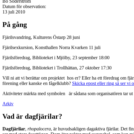
Bo Söderström
Datum för observation:
13 juli 2010
På gång
Fjärilsvandring, Kulturens Östarp 28 juni
Fjärilsexkursion, Konsthallen Norra Kvarken 11 juli
Fjärilsföredrag, Biblioteket i Mjölby, 23 september 18:00
Fjärilsföredrag, Biblioteket i Trollhättan, 27 oktober 17:30
Vill ni att vi berättar om projektet hos er? Eller ha ett föredrag om f
förening eller kanske en fågelklubb?
Skicka epost eller ring så ser vi 
Aktiviteter märkta med symbolen
är sådana som organisatören tar ut 
Arkiv
Vad är dagfjärilar?
Dagfjärilar
,
rhopalocera
, är huvudsakligen dagaktiva fjärilar. Det fi