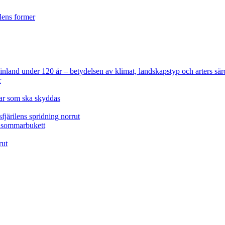
ilens former
 Finland under 120 år
– betydelsen av klimat, landskapstyp och arters sär
r
lar som ska skyddas
fjärilens spridning norrut
idsommarbukett
rut