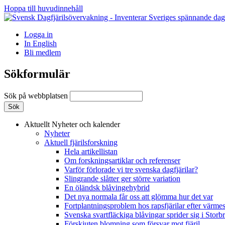
Hoppa till huvudinnehåll
Logga in
In English
Bli medlem
Sökformulär
Sök på webbplatsen
Aktuellt
Nyheter och kalender
Nyheter
Aktuell fjärilsforskning
Hela artikellistan
Om forskningsartiklar och referenser
Varför förlorade vi tre svenska dagfjärilar?
Slingrande slåtter ger större variation
En öländsk blåvingehybrid
Det nya normala får oss att glömma hur det var
Fortplantningsproblem hos rapsfjärilar efter värmes
Svenska svartfläckiga blåvingar sprider sig i Storb
Förskjuten blomning som försvar mot fjäril