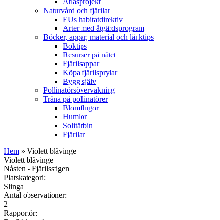
Atlasprojekt
Naturvård och fjärilar
EUs habitatdirektiv
Arter med åtgärdsprogram
Böcker, appar, material och länktips
Boktips
Resurser på nätet
Fjärilsappar
Köpa fjärilsprylar
Bygg själv
Pollinatörsövervakning
Träna på pollinatörer
Blomflugor
Humlor
Solitärbin
Fjärilar
Hem
» Violett blåvinge
Violett blåvinge
Nåsten - Fjärilsstigen
Platskategori:
Slinga
Antal observationer:
2
Rapportör: