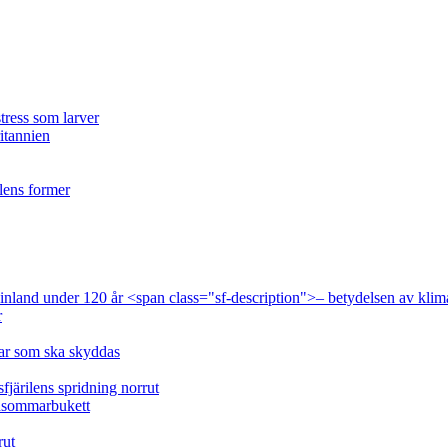
tress som larver
ritannien
ilens former
 Finland under 120 år <span class="sf-description">– betydelsen av klim
r
lar som ska skyddas
fjärilens spridning norrut
idsommarbukett
rut