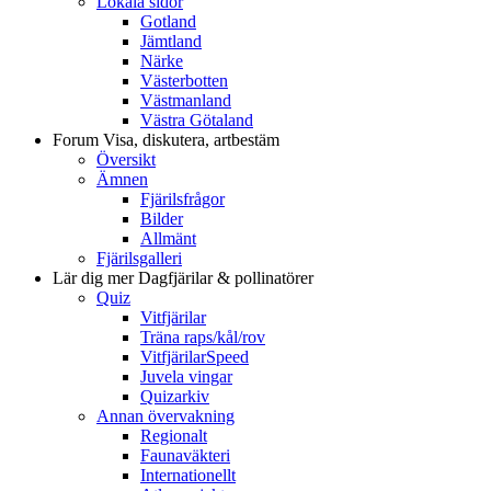
Lokala sidor
Gotland
Jämtland
Närke
Västerbotten
Västmanland
Västra Götaland
Forum
Visa, diskutera, artbestäm
Översikt
Ämnen
Fjärilsfrågor
Bilder
Allmänt
Fjärilsgalleri
Lär dig mer
Dagfjärilar & pollinatörer
Quiz
Vitfjärilar
Träna raps/kål/rov
VitfjärilarSpeed
Juvela vingar
Quizarkiv
Annan övervakning
Regionalt
Faunaväkteri
Internationellt