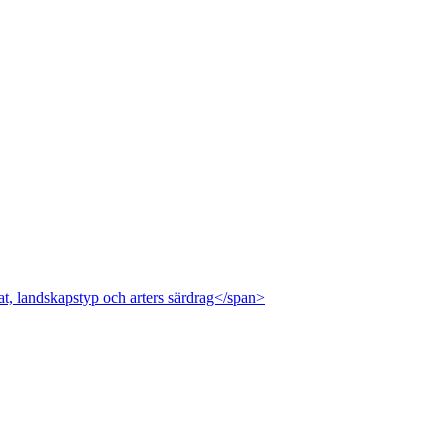
at, landskapstyp och arters särdrag</span>