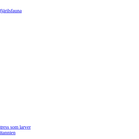
tress som larver
ritannien