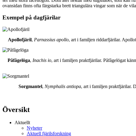
ser med stora facettögon. Dom äter nektar med sugsnabel, som kan rull
ovansidan finns ofta färgstarka brett triangulära vingar som när de vil
Exempel på dagfjärilar
Apollofjäril
,
Parnassius apollo
, art i familjen riddarfjärilar. Apol
Påfågelöga
,
Inachis io
, art i familjen praktfjärilar. Påfågelögat 
Sorgmantel
,
Nymphalis antiopa
, art i familjen praktfjärila
Översikt
Aktuellt
Nyheter
Aktuell fjärilsforskning