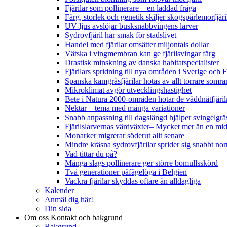
Fjärilar som pollinerare – en laddad fråga
Färg, storlek och genetik skiljer skogspärlemorfjär
UV-ljus avslöjar busksnabbvingens larver
Sydrovfjäril har smak för stadslivet
Handel med fjärilar omsätter miljontals dollar
Vätska i vingmembran kan ge fjärilsvingar färg
Drastisk minskning av danska habitatspecialister
Fjärilars spridning till nya områden i Sverige och
Spanska kamgräsfjärilar hotas av allt torrare somra
Mikroklimat avgör utvecklingshastighet
Bete i Natura 2000-områden hotar de väddnätfjäri
Nektar – tema med många variationer
Snabb anpassning till dagslängd hjälper svingelgräs
Fjärilslarvernas värdväxter– Mycket mer än en m
Monarker migrerar söderut allt senare
Mindre kräsna sydrovfjärilar sprider sig snabbt nor
Vad tittar du på?
Många slags pollinerare ger större bomullsskörd
Två generationer påfågelöga i Belgien
Vackra fjärilar skyddas oftare än alldagliga
Kalender
Anmäl dig här!
Din sida
Om oss
Kontakt och bakgrund
Bakgrund