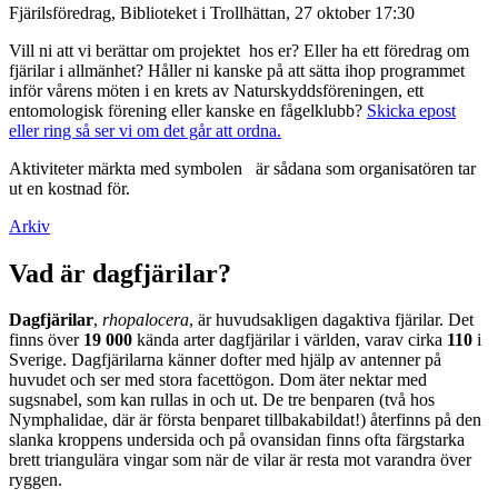
Fjärilsföredrag, Biblioteket i Trollhättan, 27 oktober 17:30
Vill ni att vi berättar om projektet hos er? Eller ha ett föredrag om
fjärilar i allmänhet? Håller ni kanske på att sätta ihop programmet
inför vårens möten i en krets av Naturskyddsföreningen, ett
entomologisk förening eller kanske en fågelklubb?
Skicka epost
eller ring så ser vi om det går att ordna.
Aktiviteter märkta med symbolen
är sådana som organisatören tar
ut en kostnad för.
Arkiv
Vad är dagfjärilar?
Dagfjärilar
,
rhopalocera
, är huvudsakligen dagaktiva fjärilar. Det
finns över
19 000
kända arter dagfjärilar i världen, varav cirka
110
i
Sverige. Dagfjärilarna känner dofter med hjälp av antenner på
huvudet och ser med stora facettögon. Dom äter nektar med
sugsnabel, som kan rullas in och ut. De tre benparen (två hos
Nymphalidae, där är första benparet tillbakabildat!) återfinns på den
slanka kroppens undersida och på ovansidan finns ofta färgstarka
brett triangulära vingar som när de vilar är resta mot varandra över
ryggen.