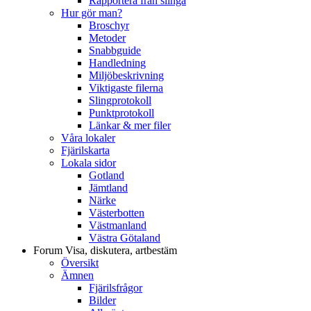
Rapportera från slinga
Hur gör man?
Broschyr
Metoder
Snabbguide
Handledning
Miljöbeskrivning
Viktigaste filerna
Slingprotokoll
Punktprotokoll
Länkar & mer filer
Våra lokaler
Fjärilskarta
Lokala sidor
Gotland
Jämtland
Närke
Västerbotten
Västmanland
Västra Götaland
Forum
Visa, diskutera, artbestäm
Översikt
Ämnen
Fjärilsfrågor
Bilder