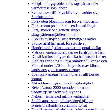
Fortplantningsproblem hos rapsfjärilar efter
värmestress som larver
Svenska svartfläckiga blåvingar sprider sig i
Storbritannien
Förskjuten blomning som försvar mot fjäril
Fjärilar som pollinerare – en laddad fråga
Färg, storlek och genetik skiljer
skogspärlemorfjärilens former
UV-ljus avslöjar busksnabbvingens larver
Sydrovfjäril har smak för stadslivet
Handel med fjärilar omsätter miljontals dollar
Vätska i vingmembran kan ge fjärilsvingar färg
Drastisk minskning av danska habitatspecialister
Fjärilars spridning till nya områden i Sverige och
Finland under 120 år
– betydelsen av klimat,
landskapstyp och arters särdrag
Spanska kamgräsfjärilar hotas av allt torrare
somrar
Mikroklimat avgör utvecklingshastighet
Bete i Natura 2000-områden hotar de
väddnätfjärilar som ska skyddas
Nektar – tema med många variationer
Snabb anpassning till dagslängd hjälper
svingelgräsfjärilens spridning norrut
Fjärilslarvernas värdväxter– Mycket mer än en