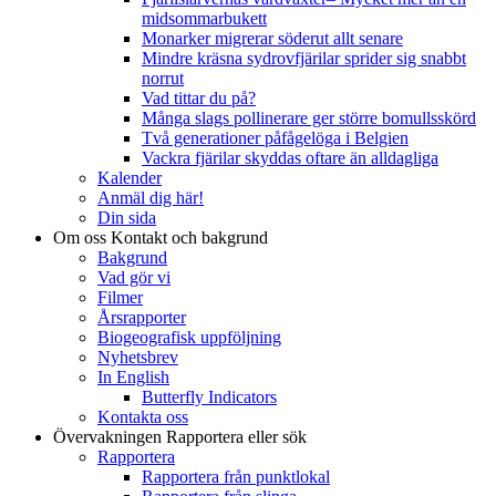
midsommarbukett
Monarker migrerar söderut allt senare
Mindre kräsna sydrovfjärilar sprider sig snabbt
norrut
Vad tittar du på?
Många slags pollinerare ger större bomullsskörd
Två generationer påfågelöga i Belgien
Vackra fjärilar skyddas oftare än alldagliga
Kalender
Anmäl dig här!
Din sida
Om oss
Kontakt och bakgrund
Bakgrund
Vad gör vi
Filmer
Årsrapporter
Biogeografisk uppföljning
Nyhetsbrev
In English
Butterfly Indicators
Kontakta oss
Övervakningen
Rapportera eller sök
Rapportera
Rapportera från punktlokal