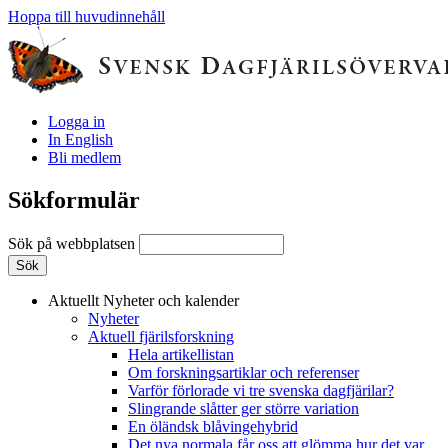
Hoppa till huvudinnehåll
Logga in
In English
Bli medlem
Sökformulär
Sök på webbplatsen
Aktuellt
Nyheter och kalender
Nyheter
Aktuell fjärilsforskning
Hela artikellistan
Om forskningsartiklar och referenser
Varför förlorade vi tre svenska dagfjärilar?
Slingrande slåtter ger större variation
En öländsk blåvingehybrid
Det nya normala får oss att glömma hur det var