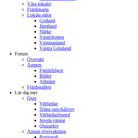
Våra lokaler
Fjärilskarta
Lokala sidor
Gotland
Jämtland
Närke
Västerbotten
Västmanland
Västra Götaland
Forum
Översikt
Ämnen
Fjärilsfrågor
Bilder
Allmänt
Fjärilsgalleri
Lär dig mer
Quiz
Vitfjärilar
Träna raps/kål/rov
VitfjärilarSpeed
Juvela vingar
Quizarkiv
Annan övervakning
Regionalt