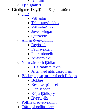
Allmänt
Fjärilsgalleri
Lär dig mer
Dagfjärilar & pollinatörer
Quiz
Vitfjärilar
Träna raps/kål/rov
VitfjärilarSpeed
Juvela vingar
Quizarkiv
Annan övervakning
Regionalt
Faunaväkteri
Internationellt
Atlasprojekt
Naturvård och fjärilar
EUs habitatdirektiv
Arter med åtgärdsprogram
Böcker, appar, material och länktips
Boktips
Resurser på nätet
Fjärilsappar
Köpa fjärilsprylar
Bygg själv
Pollinatörsövervakning
Träna på pollinatörer