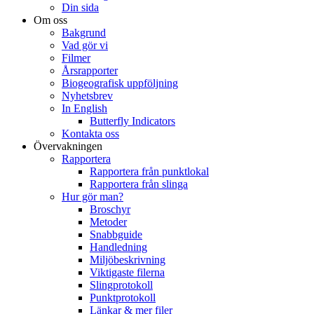
Din sida
Om oss
Bakgrund
Vad gör vi
Filmer
Årsrapporter
Biogeografisk uppföljning
Nyhetsbrev
In English
Butterfly Indicators
Kontakta oss
Övervakningen
Rapportera
Rapportera från punktlokal
Rapportera från slinga
Hur gör man?
Broschyr
Metoder
Snabbguide
Handledning
Miljöbeskrivning
Viktigaste filerna
Slingprotokoll
Punktprotokoll
Länkar & mer filer