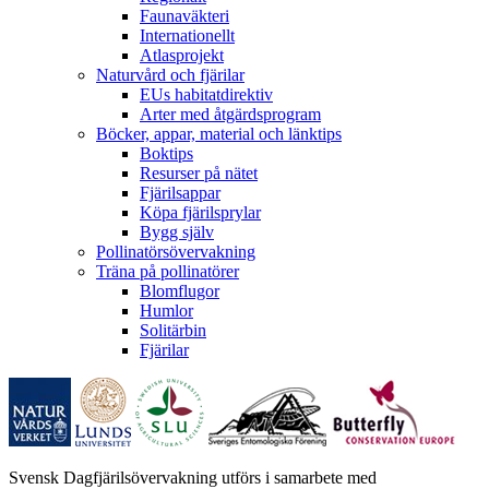
Faunaväkteri
Internationellt
Atlasprojekt
Naturvård och fjärilar
EUs habitatdirektiv
Arter med åtgärdsprogram
Böcker, appar, material och länktips
Boktips
Resurser på nätet
Fjärilsappar
Köpa fjärilsprylar
Bygg själv
Pollinatörsövervakning
Träna på pollinatörer
Blomflugor
Humlor
Solitärbin
Fjärilar
Svensk Dagfjärilsövervakning utförs i samarbete med