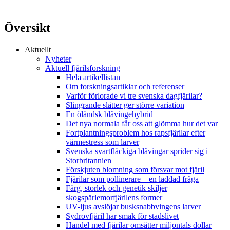
Översikt
Aktuellt
Nyheter
Aktuell fjärilsforskning
Hela artikellistan
Om forskningsartiklar och referenser
Varför förlorade vi tre svenska dagfjärilar?
Slingrande slåtter ger större variation
En öländsk blåvingehybrid
Det nya normala får oss att glömma hur det var
Fortplantningsproblem hos rapsfjärilar efter
värmestress som larver
Svenska svartfläckiga blåvingar sprider sig i
Storbritannien
Förskjuten blomning som försvar mot fjäril
Fjärilar som pollinerare – en laddad fråga
Färg, storlek och genetik skiljer
skogspärlemorfjärilens former
UV-ljus avslöjar busksnabbvingens larver
Sydrovfjäril har smak för stadslivet
Handel med fjärilar omsätter miljontals dollar