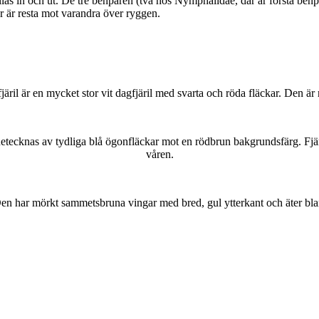
as in och ut. De tre benparen (två hos Nymphalidae, där är första benpa
ar är resta mot varandra över ryggen.
lofjäril är en mycket stor vit dagfjäril med svarta och röda fläckar. Den 
kännetecknas av tydliga blå ögonfläckar mot en rödbrun bakgrundsfärg. Fj
våren.
r. Den har mörkt sammetsbruna vingar med bred, gul ytterkant och äter bla