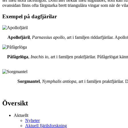
ser med stora facettögon. Dom äter nektar med sugsnabel, som kan rull
ovansidan finns ofta färgstarka brett triangulära vingar som när de vil
Exempel på dagfjärilar
Apollofjäril
,
Parnassius apollo
, art i familjen riddarfjärilar. Apol
Påfågelöga
,
Inachis io
, art i familjen praktfjärilar. Påfågelögat 
Sorgmantel
,
Nymphalis antiopa
, art i familjen praktfjärila
Översikt
Aktuellt
Nyheter
Aktuell fjärilsforskning