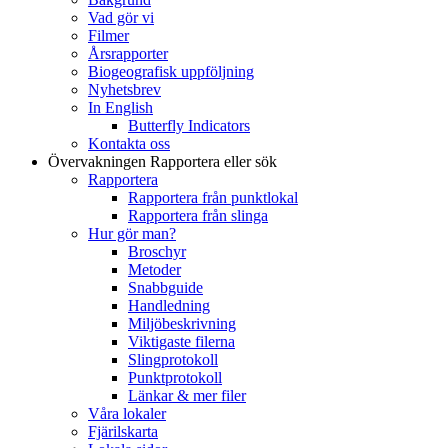
Vad gör vi
Filmer
Årsrapporter
Biogeografisk uppföljning
Nyhetsbrev
In English
Butterfly Indicators
Kontakta oss
Övervakningen
Rapportera eller sök
Rapportera
Rapportera från punktlokal
Rapportera från slinga
Hur gör man?
Broschyr
Metoder
Snabbguide
Handledning
Miljöbeskrivning
Viktigaste filerna
Slingprotokoll
Punktprotokoll
Länkar & mer filer
Våra lokaler
Fjärilskarta