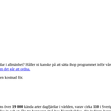
järilar i allmänhet? Håller ni kanske på att sätta ihop programmet inför 
om det går att ordna.
en kostnad för.
nns över
19 000
kända arter dagfjärilar i världen, varav cirka
110
i Sveri