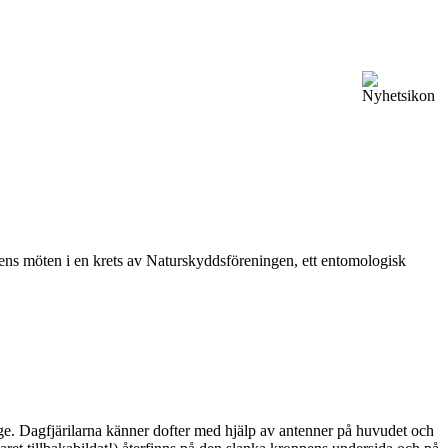
vårens möten i en krets av Naturskyddsföreningen, ett entomologisk
ge. Dagfjärilarna känner dofter med hjälp av antenner på huvudet och