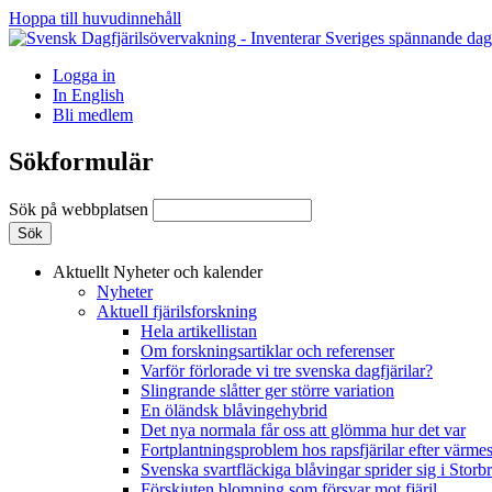
Hoppa till huvudinnehåll
Logga in
In English
Bli medlem
Sökformulär
Sök på webbplatsen
Aktuellt
Nyheter och kalender
Nyheter
Aktuell fjärilsforskning
Hela artikellistan
Om forskningsartiklar och referenser
Varför förlorade vi tre svenska dagfjärilar?
Slingrande slåtter ger större variation
En öländsk blåvingehybrid
Det nya normala får oss att glömma hur det var
Fortplantningsproblem hos rapsfjärilar efter värmes
Svenska svartfläckiga blåvingar sprider sig i Storb
Förskjuten blomning som försvar mot fjäril