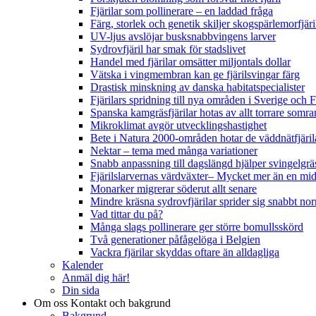
Fjärilar som pollinerare – en laddad fråga
Färg, storlek och genetik skiljer skogspärlemorfjär
UV-ljus avslöjar busksnabbvingens larver
Sydrovfjäril har smak för stadslivet
Handel med fjärilar omsätter miljontals dollar
Vätska i vingmembran kan ge fjärilsvingar färg
Drastisk minskning av danska habitatspecialister
Fjärilars spridning till nya områden i Sverige och
Spanska kamgräsfjärilar hotas av allt torrare somra
Mikroklimat avgör utvecklingshastighet
Bete i Natura 2000-områden hotar de väddnätfjäri
Nektar – tema med många variationer
Snabb anpassning till dagslängd hjälper svingelgräs
Fjärilslarvernas värdväxter– Mycket mer än en m
Monarker migrerar söderut allt senare
Mindre kräsna sydrovfjärilar sprider sig snabbt nor
Vad tittar du på?
Många slags pollinerare ger större bomullsskörd
Två generationer påfågelöga i Belgien
Vackra fjärilar skyddas oftare än alldagliga
Kalender
Anmäl dig här!
Din sida
Om oss
Kontakt och bakgrund
Bakgrund