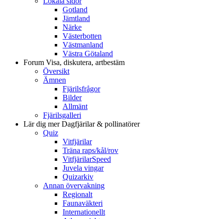
Lokala sidor
Gotland
Jämtland
Närke
Västerbotten
Västmanland
Västra Götaland
Forum
Visa, diskutera, artbestäm
Översikt
Ämnen
Fjärilsfrågor
Bilder
Allmänt
Fjärilsgalleri
Lär dig mer
Dagfjärilar & pollinatörer
Quiz
Vitfjärilar
Träna raps/kål/rov
VitfjärilarSpeed
Juvela vingar
Quizarkiv
Annan övervakning
Regionalt
Faunaväkteri
Internationellt