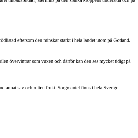
ret tillbakabildat!) återfinns på den slanka kroppens undersida och på
är rödlistad eftersom den minskar starkt i hela landet utom på Gotland.
ärilen övervintrar som vuxen och därför kan den ses mycket tidigt på
nd annat sav och rutten frukt. Sorgmantel finns i hela Sverige.