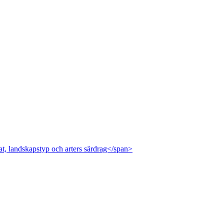
at, landskapstyp och arters särdrag</span>