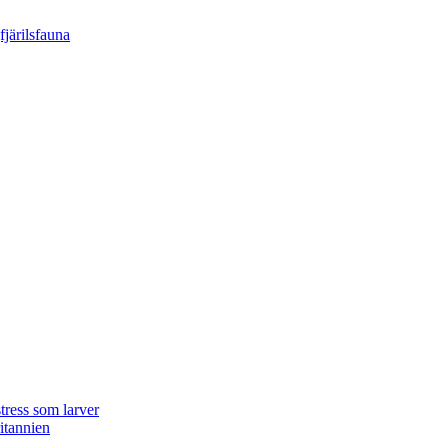
tress som larver
ritannien