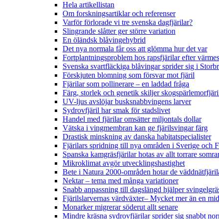
Hela artikellistan
Om forskningsartiklar och referenser
Varför förlorade vi tre svenska dagfjärilar?
Slingrande slåtter ger större variation
En öländsk blåvingehybrid
Det nya normala får oss att glömma hur det var
Fortplantningsproblem hos rapsfjärilar efter värmes
Svenska svartfläckiga blåvingar sprider sig i Storb
Förskjuten blomning som försvar mot fjäril
Fjärilar som pollinerare – en laddad fråga
Färg, storlek och genetik skiljer skogspärlemorfjär
UV-ljus avslöjar busksnabbvingens larver
Sydrovfjäril har smak för stadslivet
Handel med fjärilar omsätter miljontals dollar
Vätska i vingmembran kan ge fjärilsvingar färg
Drastisk minskning av danska habitatspecialister
Fjärilars spridning till nya områden i Sverige och
Spanska kamgräsfjärilar hotas av allt torrare somra
Mikroklimat avgör utvecklingshastighet
Bete i Natura 2000-områden hotar de väddnätfjäri
Nektar – tema med många variationer
Snabb anpassning till dagslängd hjälper svingelgräs
Fjärilslarvernas värdväxter– Mycket mer än en m
Monarker migrerar söderut allt senare
Mindre kräsna sydrovfjärilar sprider sig snabbt nor