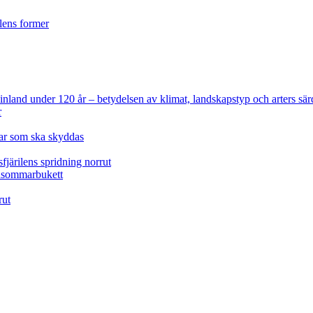
ilens former
 Finland under 120 år
– betydelsen av klimat, landskapstyp och arters sär
r
lar som ska skyddas
fjärilens spridning norrut
idsommarbukett
rut