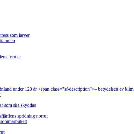
tress som larver
ritannien
ilens former
 Finland under 120 år <span class="sf-description">– betydelsen av klim
r
lar som ska skyddas
fjärilens spridning norrut
idsommarbukett
rut