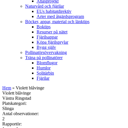
Atlasprojekt
Naturvård och fjärilar
EUs habitatdirektiv
Arter med åtgärdsprogram
Böcker, appar, material och länktips
Boktips
Resurser på nätet
Fjärilsappar
Köpa fjärilsprylar
Bygg själv
Pollinatörsövervakning
Träna på pollinatörer
Blomflugor
Humlor
Solitärbin
Fjärilar
Hem
» Violett blåvinge
Violett blåvinge
Västra Ringstad
Platskategori:
Slinga
Antal observationer:
2
Rapportör: