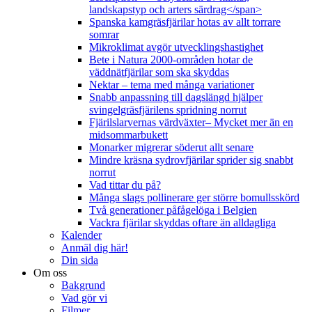
landskapstyp och arters särdrag</span>
Spanska kamgräsfjärilar hotas av allt torrare
somrar
Mikroklimat avgör utvecklingshastighet
Bete i Natura 2000-områden hotar de
väddnätfjärilar som ska skyddas
Nektar – tema med många variationer
Snabb anpassning till dagslängd hjälper
svingelgräsfjärilens spridning norrut
Fjärilslarvernas värdväxter– Mycket mer än en
midsommarbukett
Monarker migrerar söderut allt senare
Mindre kräsna sydrovfjärilar sprider sig snabbt
norrut
Vad tittar du på?
Många slags pollinerare ger större bomullsskörd
Två generationer påfågelöga i Belgien
Vackra fjärilar skyddas oftare än alldagliga
Kalender
Anmäl dig här!
Din sida
Om oss
Bakgrund
Vad gör vi
Filmer