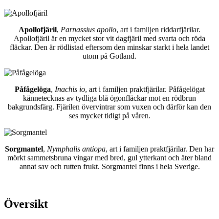
Apollofjäril
,
Parnassius apollo
, art i familjen riddarfjärilar.
Apollofjäril är en mycket stor vit dagfjäril med svarta och röda
fläckar. Den är rödlistad eftersom den minskar starkt i hela landet
utom på Gotland.
Påfågelöga
,
Inachis io
, art i familjen praktfjärilar. Påfågelögat
kännetecknas av tydliga blå ögonfläckar mot en rödbrun
bakgrundsfärg. Fjärilen övervintrar som vuxen och därför kan den
ses mycket tidigt på våren.
Sorgmantel
,
Nymphalis antiopa
, art i familjen praktfjärilar. Den har
mörkt sammetsbruna vingar med bred, gul ytterkant och äter bland
annat sav och rutten frukt. Sorgmantel finns i hela Sverige.
Översikt