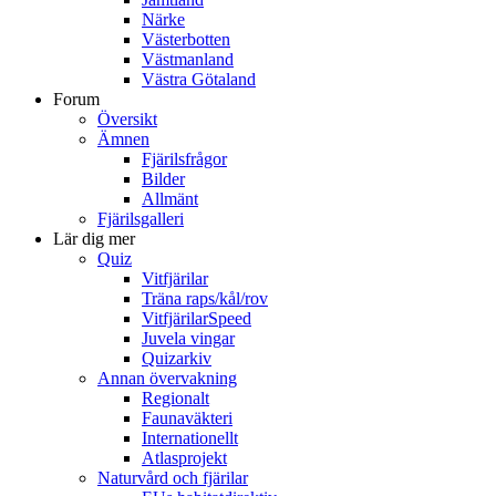
Närke
Västerbotten
Västmanland
Västra Götaland
Forum
Översikt
Ämnen
Fjärilsfrågor
Bilder
Allmänt
Fjärilsgalleri
Lär dig mer
Quiz
Vitfjärilar
Träna raps/kål/rov
VitfjärilarSpeed
Juvela vingar
Quizarkiv
Annan övervakning
Regionalt
Faunaväkteri
Internationellt
Atlasprojekt
Naturvård och fjärilar