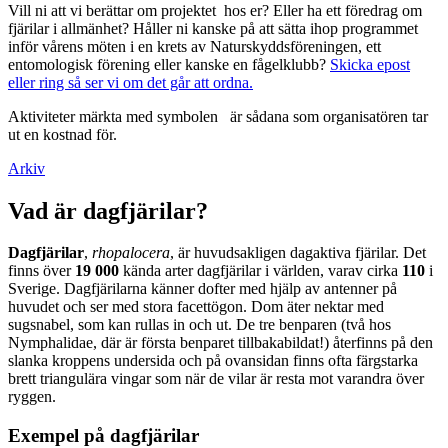
Vill ni att vi berättar om projektet hos er? Eller ha ett föredrag om
fjärilar i allmänhet? Håller ni kanske på att sätta ihop programmet
inför vårens möten i en krets av Naturskyddsföreningen, ett
entomologisk förening eller kanske en fågelklubb?
Skicka epost
eller ring så ser vi om det går att ordna.
Aktiviteter märkta med symbolen
är sådana som organisatören tar
ut en kostnad för.
Arkiv
Vad är dagfjärilar?
Dagfjärilar
,
rhopalocera
, är huvudsakligen dagaktiva fjärilar. Det
finns över
19 000
kända arter dagfjärilar i världen, varav cirka
110
i
Sverige. Dagfjärilarna känner dofter med hjälp av antenner på
huvudet och ser med stora facettögon. Dom äter nektar med
sugsnabel, som kan rullas in och ut. De tre benparen (två hos
Nymphalidae, där är första benparet tillbakabildat!) återfinns på den
slanka kroppens undersida och på ovansidan finns ofta färgstarka
brett triangulära vingar som när de vilar är resta mot varandra över
ryggen.
Exempel på dagfjärilar