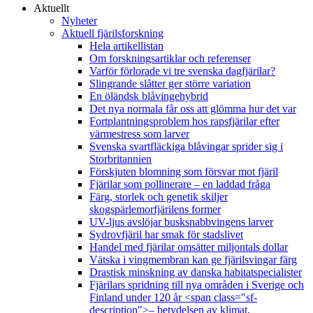
Aktuellt
Nyheter
Aktuell fjärilsforskning
Hela artikellistan
Om forskningsartiklar och referenser
Varför förlorade vi tre svenska dagfjärilar?
Slingrande slåtter ger större variation
En öländsk blåvingehybrid
Det nya normala får oss att glömma hur det var
Fortplantningsproblem hos rapsfjärilar efter
värmestress som larver
Svenska svartfläckiga blåvingar sprider sig i
Storbritannien
Förskjuten blomning som försvar mot fjäril
Fjärilar som pollinerare – en laddad fråga
Färg, storlek och genetik skiljer
skogspärlemorfjärilens former
UV-ljus avslöjar busksnabbvingens larver
Sydrovfjäril har smak för stadslivet
Handel med fjärilar omsätter miljontals dollar
Vätska i vingmembran kan ge fjärilsvingar färg
Drastisk minskning av danska habitatspecialister
Fjärilars spridning till nya områden i Sverige och
Finland under 120 år <span class="sf-
description">– betydelsen av klimat,