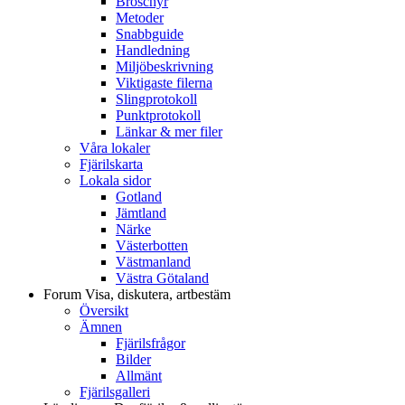
Broschyr
Metoder
Snabbguide
Handledning
Miljöbeskrivning
Viktigaste filerna
Slingprotokoll
Punktprotokoll
Länkar & mer filer
Våra lokaler
Fjärilskarta
Lokala sidor
Gotland
Jämtland
Närke
Västerbotten
Västmanland
Västra Götaland
Forum
Visa, diskutera, artbestäm
Översikt
Ämnen
Fjärilsfrågor
Bilder
Allmänt
Fjärilsgalleri