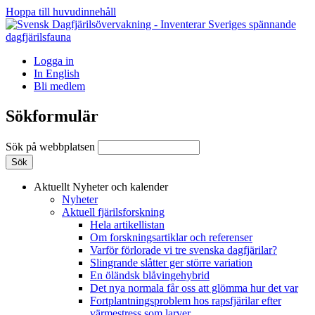
Hoppa till huvudinnehåll
Logga in
In English
Bli medlem
Sökformulär
Sök på webbplatsen
Aktuellt
Nyheter och kalender
Nyheter
Aktuell fjärilsforskning
Hela artikellistan
Om forskningsartiklar och referenser
Varför förlorade vi tre svenska dagfjärilar?
Slingrande slåtter ger större variation
En öländsk blåvingehybrid
Det nya normala får oss att glömma hur det var
Fortplantningsproblem hos rapsfjärilar efter
värmestress som larver