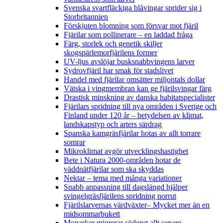
Svenska svartfläckiga blåvingar sprider sig i
Storbritannien
Förskjuten blomning som försvar mot fjäril
Fjärilar som pollinerare – en laddad fråga
Färg, storlek och genetik skiljer
skogspärlemorfjärilens former
UV-ljus avslöjar busksnabbvingens larver
Sydrovfjäril har smak för stadslivet
Handel med fjärilar omsätter miljontals dollar
Vätska i vingmembran kan ge fjärilsvingar färg
Drastisk minskning av danska habitatspecialister
Fjärilars spridning till nya områden i Sverige och
Finland under 120 år
– betydelsen av klimat,
landskapstyp och arters särdrag
Spanska kamgräsfjärilar hotas av allt torrare
somrar
Mikroklimat avgör utvecklingshastighet
Bete i Natura 2000-områden hotar de
väddnätfjärilar som ska skyddas
Nektar – tema med många variationer
Snabb anpassning till dagslängd hjälper
svingelgräsfjärilens spridning norrut
Fjärilslarvernas värdväxter– Mycket mer än en
midsommarbukett
Monarker migrerar söderut allt senare