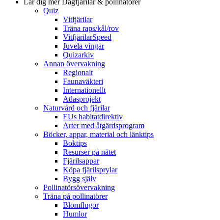
Lär dig mer
Dagfjärilar & pollinatörer
Quiz
Vitfjärilar
Träna raps/kål/rov
VitfjärilarSpeed
Juvela vingar
Quizarkiv
Annan övervakning
Regionalt
Faunaväkteri
Internationellt
Atlasprojekt
Naturvård och fjärilar
EUs habitatdirektiv
Arter med åtgärdsprogram
Böcker, appar, material och länktips
Boktips
Resurser på nätet
Fjärilsappar
Köpa fjärilsprylar
Bygg själv
Pollinatörsövervakning
Träna på pollinatörer
Blomflugor
Humlor