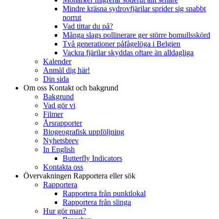
Mindre kräsna sydrovfjärilar sprider sig snabbt
norrut
Vad tittar du på?
Många slags pollinerare ger större bomullsskörd
Två generationer påfågelöga i Belgien
Vackra fjärilar skyddas oftare än alldagliga
Kalender
Anmäl dig här!
Din sida
Om oss
Kontakt och bakgrund
Bakgrund
Vad gör vi
Filmer
Årsrapporter
Biogeografisk uppföljning
Nyhetsbrev
In English
Butterfly Indicators
Kontakta oss
Övervakningen
Rapportera eller sök
Rapportera
Rapportera från punktlokal
Rapportera från slinga
Hur gör man?