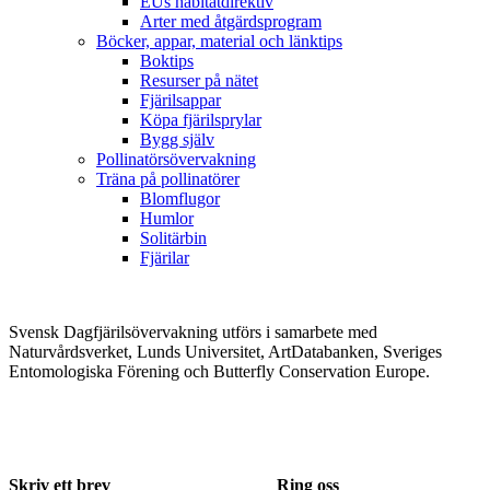
EUs habitatdirektiv
Arter med åtgärdsprogram
Böcker, appar, material och länktips
Boktips
Resurser på nätet
Fjärilsappar
Köpa fjärilsprylar
Bygg själv
Pollinatörsövervakning
Träna på pollinatörer
Blomflugor
Humlor
Solitärbin
Fjärilar
Svensk Dagfjärilsövervakning utförs i samarbete med
Naturvårdsverket, Lunds Universitet, ArtDatabanken, Sveriges
Entomologiska Förening och Butterfly Conservation Europe.
Skriv ett brev
Ring oss