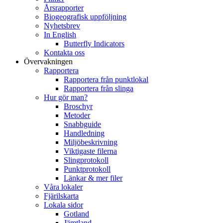
Årsrapporter
Biogeografisk uppföljning
Nyhetsbrev
In English
Butterfly Indicators
Kontakta oss
Övervakningen
Rapportera
Rapportera från punktlokal
Rapportera från slinga
Hur gör man?
Broschyr
Metoder
Snabbguide
Handledning
Miljöbeskrivning
Viktigaste filerna
Slingprotokoll
Punktprotokoll
Länkar & mer filer
Våra lokaler
Fjärilskarta
Lokala sidor
Gotland
Jämtland