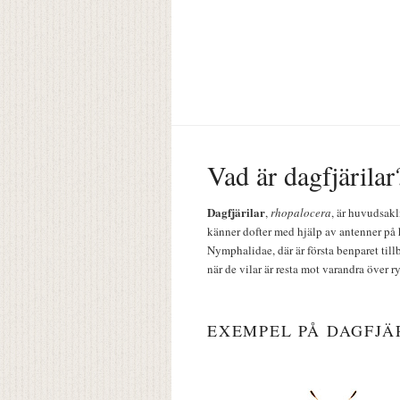
Vad är dagfjärilar
Dagfjärilar
,
rhopalocera
, är huvudsakl
känner dofter med hjälp av antenner på 
Nymphalidae, där är första benparet till
när de vilar är resta mot varandra över r
EXEMPEL PÅ DAGFJÄ