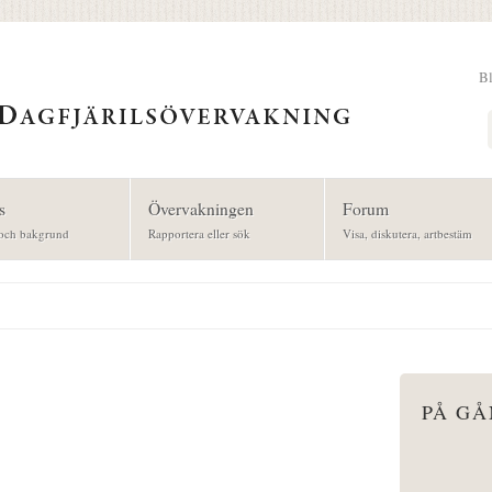
B
Sök
s
Övervakningen
Forum
och bakgrund
Rapportera eller sök
Visa, diskutera, artbestäm
PÅ G