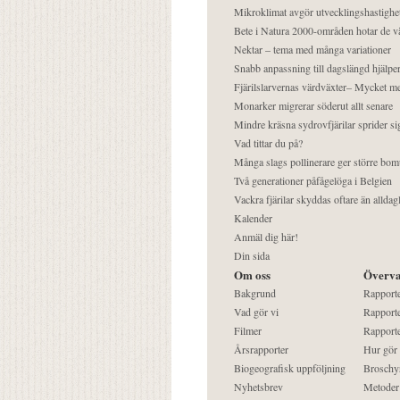
Mikroklimat avgör utvecklingshastighe
Bete i Natura 2000-områden hotar de v
Nektar – tema med många variationer
Snabb anpassning till dagslängd hjälper
Fjärilslarvernas värdväxter– Mycket 
Monarker migrerar söderut allt senare
Mindre kräsna sydrovfjärilar sprider si
Vad tittar du på?
Många slags pollinerare ger större bom
Två generationer påfågelöga i Belgien
Vackra fjärilar skyddas oftare än alldag
Kalender
Anmäl dig här!
Din sida
Om oss
Överva
Bakgrund
Rapport
Vad gör vi
Rapporte
Filmer
Rapporte
Årsrapporter
Hur gör
Biogeografisk uppföljning
Broschy
Nyhetsbrev
Metoder