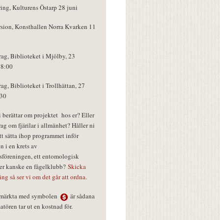
ring, Kulturens Östarp 28 juni
rsion, Konsthallen Norra Kvarken 11
rag, Biblioteket i Mjölby, 23
18:00
rag, Biblioteket i Trollhättan, 27
:30
vi berättar om projektet hos er? Eller
rag om fjärilar i allmänhet? Håller ni
tt sätta ihop programmet inför
n i en krets av
föreningen, ett entomologisk
ler kanske en fågelklubb?
Skicka
ring så ser vi om det går att ordna.
r märkta med symbolen
är sådana
tören tar ut en kostnad för.