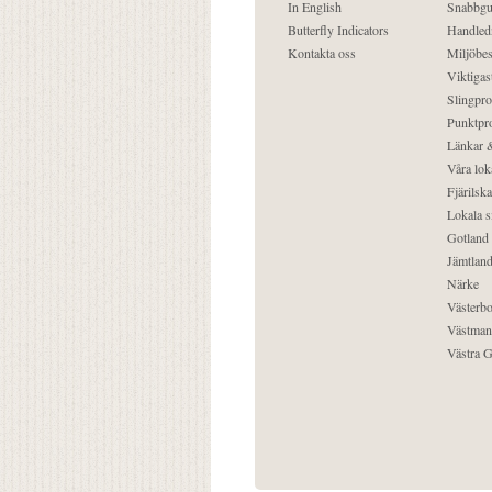
In English
Snabbgu
Butterfly Indicators
Handled
Kontakta oss
Miljöbes
Viktigast
Slingpro
Punktpro
Länkar &
Våra lok
Fjärilska
Lokala s
Gotland
Jämtlan
Närke
Västerbo
Västman
Västra G