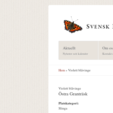
Hoppa till huvudinnehåll
Aktuellt
Om os
Nyheter och kalender
Kontakt 
Hem
» Violett blåvinge
Violett blåvinge
Östra Granträsk
Platskategori:
Slinga