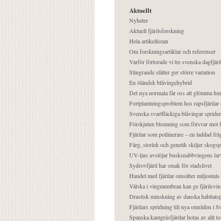
Aktuellt
Nyheter
Aktuell fjärilsforskning
Hela artikellistan
Om forskningsartiklar och referenser
Varför förlorade vi tre svenska dagfjäri
Slingrande slåtter ger större variation
En öländsk blåvingehybrid
Det nya normala får oss att glömma hur
Fortplantningsproblem hos rapsfjärilar 
Svenska svartfläckiga blåvingar sprider 
Förskjuten blomning som försvar mot fj
Fjärilar som pollinerare – en laddad frå
Färg, storlek och genetik skiljer skogs
UV-ljus avslöjar busksnabbvingens lar
Sydrovfjäril har smak för stadslivet
Handel med fjärilar omsätter miljontals 
Vätska i vingmembran kan ge fjärilsvin
Drastisk minskning av danska habitatsp
Fjärilars spridning till nya områden i
Spanska kamgräsfjärilar hotas av allt t