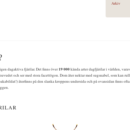
Arkiv
?
19 000
igen dagaktiva fjärilar. Det finns över
kända arter dagfjärilar i världen, vara
huvudet och ser med stora facettögon. Dom äter nektar med sugsnabel, som kan rulla
bakabildat!) återfinns på den slanka kroppens undersida och på ovansidan finns ofta 
yggen.
RILAR