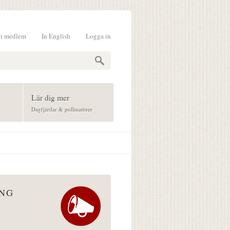
li medlem
In English
Logga in
formulär
Lär dig mer
Dagfjärilar & pollinatörer
ÅNG