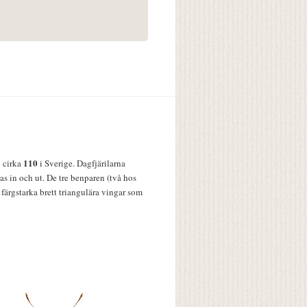
110
v cirka
i Sverige. Dagfjärilarna
s in och ut. De tre benparen (två hos
färgstarka brett triangulära vingar som