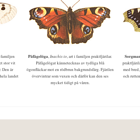
Påfågelöga
Sorgman
 i familjen
,
Inachis io
, art i familjen praktfjärilar.
t stor vit
Påfågelögat kännetecknas av tydliga blå
praktfjäri
r. Den är
ögonfläckar mot en rödbrun bakgrundsfärg. Fjärilen
med bred,
 hela landet
övervintrar som vuxen och därför kan den ses
och rutten
mycket tidigt på våren.