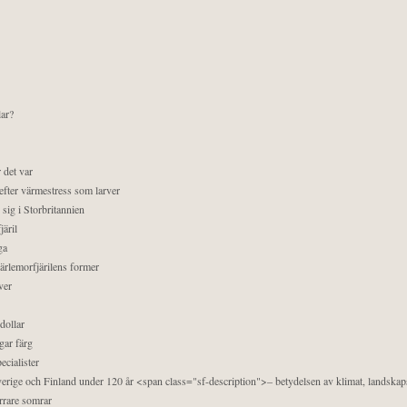
lar?
 det var
efter värmestress som larver
sig i Storbritannien
äril
ga
pärlemorfjärilens former
ver
dollar
gar färg
ecialister
 Sverige och Finland under 120 år <span class="sf-description">– betydelsen av klimat, landska
orrare somrar