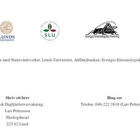
te med Naturvårdsverket, Lunds Universitet, ArtDatabanken, Sveriges Entomologis
Skriv ett brev
Ring oss
sk Dagfjärilsövervakning
Telefon: 046-222 3818 (Lars Petter
Lars Pettersson
Ekologihuset
223 62 Lund