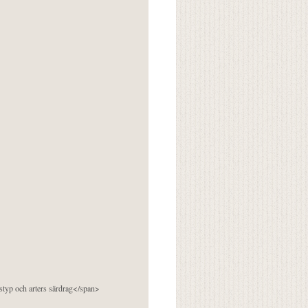
pstyp och arters särdrag</span>