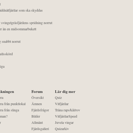
t
äddnätfjärilar som ska skyddas
 svingelgräsfjärilens spridning norrut
mer än en midsommarbukett
g snabbt norrut
ullsskörd
liga
kningen
Forum
Lär dig mer
era
Översikt
Quiz
ra från punktlokal
Ämnen
Vitfjärilar
ra från slinga
Fjärilsfrågor
Träna raps/kål/rov
 man?
Bilder
VitfjärilarSpeed
r
Allmänt
Juvela vingar
Fjärilsgalleri
Quizarkiv