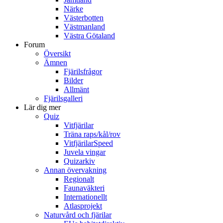
Närke
Västerbotten
Västmanland
Västra Götaland
Forum
Översikt
Ämnen
Fjärilsfrågor
Bilder
Allmänt
Fjärilsgalleri
Lär dig mer
Quiz
Vitfjärilar
Träna raps/kål/rov
VitfjärilarSpeed
Juvela vingar
Quizarkiv
Annan övervakning
Regionalt
Faunaväkteri
Internationellt
Atlasprojekt
Naturvård och fjärilar