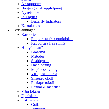
Årsrapporter
Biogeografisk uppföljning
Nyhetsbrev
In English
Butterfly Indicators
Kontakta oss
Övervakningen
Rapportera
Rapportera från punktlokal
Rapportera från slinga
Hur gör man?
Broschyr
Metoder
Snabbguide
Handledning
Miljöbeskrivning
Viktigaste filerna
Slingprotokoll
Punktprotokoll
Länkar & mer filer
Våra lokaler
Fjärilskarta
Lokala sidor
Gotland
Jämtland