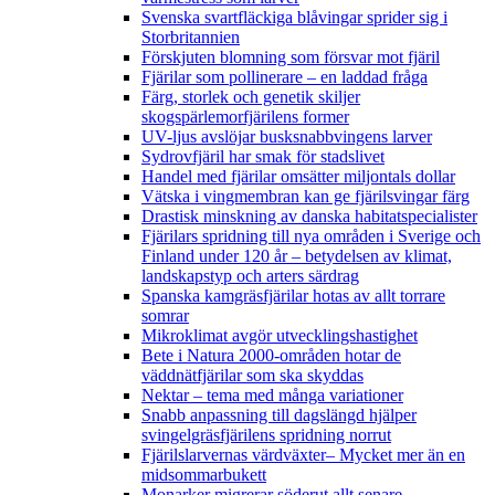
Svenska svartfläckiga blåvingar sprider sig i
Storbritannien
Förskjuten blomning som försvar mot fjäril
Fjärilar som pollinerare – en laddad fråga
Färg, storlek och genetik skiljer
skogspärlemorfjärilens former
UV-ljus avslöjar busksnabbvingens larver
Sydrovfjäril har smak för stadslivet
Handel med fjärilar omsätter miljontals dollar
Vätska i vingmembran kan ge fjärilsvingar färg
Drastisk minskning av danska habitatspecialister
Fjärilars spridning till nya områden i Sverige och
Finland under 120 år
– betydelsen av klimat,
landskapstyp och arters särdrag
Spanska kamgräsfjärilar hotas av allt torrare
somrar
Mikroklimat avgör utvecklingshastighet
Bete i Natura 2000-områden hotar de
väddnätfjärilar som ska skyddas
Nektar – tema med många variationer
Snabb anpassning till dagslängd hjälper
svingelgräsfjärilens spridning norrut
Fjärilslarvernas värdväxter– Mycket mer än en
midsommarbukett
Monarker migrerar söderut allt senare