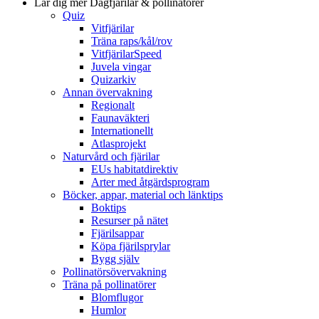
Lär dig mer
Dagfjärilar & pollinatörer
Quiz
Vitfjärilar
Träna raps/kål/rov
VitfjärilarSpeed
Juvela vingar
Quizarkiv
Annan övervakning
Regionalt
Faunaväkteri
Internationellt
Atlasprojekt
Naturvård och fjärilar
EUs habitatdirektiv
Arter med åtgärdsprogram
Böcker, appar, material och länktips
Boktips
Resurser på nätet
Fjärilsappar
Köpa fjärilsprylar
Bygg själv
Pollinatörsövervakning
Träna på pollinatörer
Blomflugor
Humlor