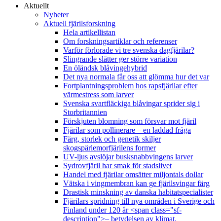
Aktuellt
Nyheter
Aktuell fjärilsforskning
Hela artikellistan
Om forskningsartiklar och referenser
Varför förlorade vi tre svenska dagfjärilar?
Slingrande slåtter ger större variation
En öländsk blåvingehybrid
Det nya normala får oss att glömma hur det var
Fortplantningsproblem hos rapsfjärilar efter
värmestress som larver
Svenska svartfläckiga blåvingar sprider sig i
Storbritannien
Förskjuten blomning som försvar mot fjäril
Fjärilar som pollinerare – en laddad fråga
Färg, storlek och genetik skiljer
skogspärlemorfjärilens former
UV-ljus avslöjar busksnabbvingens larver
Sydrovfjäril har smak för stadslivet
Handel med fjärilar omsätter miljontals dollar
Vätska i vingmembran kan ge fjärilsvingar färg
Drastisk minskning av danska habitatspecialister
Fjärilars spridning till nya områden i Sverige och
Finland under 120 år <span class="sf-
description">– betydelsen av klimat,