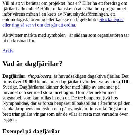
Vill ni att vi berättar om projektet hos er? Eller ha ett föredrag om
fjärilar i allmänhet? Håller ni kanske på att sätta ihop programmet
inför vårens möten i en krets av Naturskyddsföreningen, ett
entomologisk förening eller kanske en fågelklubb?
Skicka epost
eller ring så ser vi om det går att ordna.
Aktiviteter märkta med symbolen
är sådana som organisatören tar
ut en kostnad för.
Arkiv
Vad är dagfjärilar?
Dagfjärilar
,
rhopalocera
, är huvudsakligen dagaktiva fjärilar. Det
finns över
19 000
kända arter dagfjärilar i världen, varav cirka
110
i
Sverige. Dagfjärilarna känner dofter med hjälp av antenner på
huvudet och ser med stora facettögon. Dom äter nektar med
sugsnabel, som kan rullas in och ut. De tre benparen (två hos
Nymphalidae, där är första benparet tillbakabildat!) återfinns på den
slanka kroppens undersida och på ovansidan finns ofta färgstarka
brett triangulära vingar som när de vilar är resta mot varandra över
ryggen.
Exempel på dagfjärilar