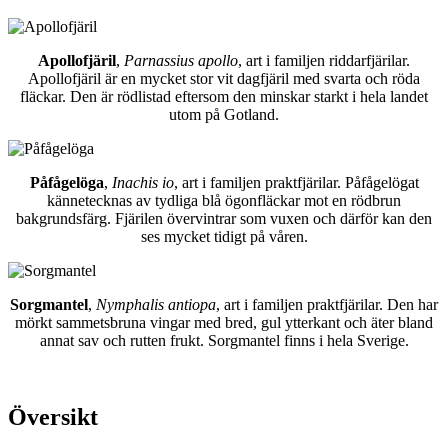
Apollofjäril
,
Parnassius apollo
, art i familjen riddarfjärilar.
Apollofjäril är en mycket stor vit dagfjäril med svarta och röda
fläckar. Den är rödlistad eftersom den minskar starkt i hela landet
utom på Gotland.
Påfågelöga
,
Inachis io
, art i familjen praktfjärilar. Påfågelögat
kännetecknas av tydliga blå ögonfläckar mot en rödbrun
bakgrundsfärg. Fjärilen övervintrar som vuxen och därför kan den
ses mycket tidigt på våren.
Sorgmantel
,
Nymphalis antiopa
, art i familjen praktfjärilar. Den har
mörkt sammetsbruna vingar med bred, gul ytterkant och äter bland
annat sav och rutten frukt. Sorgmantel finns i hela Sverige.
Översikt