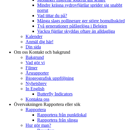
Mindre kräsna sydrovfjärilar sprider sig snabbt
norrut
Vad tittar du på?
Många slags pollinerare ger större bomullsskörd
Två generationer påfågelöga i Belgien
Vackra fjärilar skyddas oftare än alldagliga
Kalender
Anmäl dig här!
Din sida
Om oss
Kontakt och bakgrund
Bakgrund
Vad gör vi
Filmer
Årsrapporter
Biogeografisk uppföljning
Nyhetsbrev
In English
Butterfly Indicators
Kontakta oss
Övervakningen
Rapportera eller sök
Rapportera
Rapportera från punktlokal
Rapportera från slinga
Hur gör man?