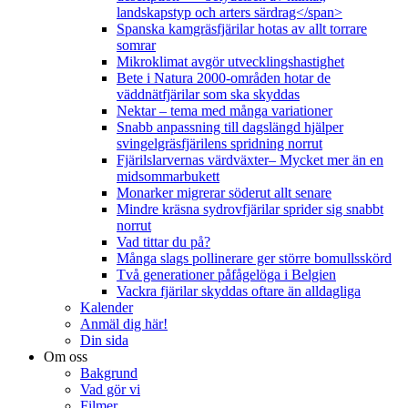
landskapstyp och arters särdrag</span>
Spanska kamgräsfjärilar hotas av allt torrare
somrar
Mikroklimat avgör utvecklingshastighet
Bete i Natura 2000-områden hotar de
väddnätfjärilar som ska skyddas
Nektar – tema med många variationer
Snabb anpassning till dagslängd hjälper
svingelgräsfjärilens spridning norrut
Fjärilslarvernas värdväxter– Mycket mer än en
midsommarbukett
Monarker migrerar söderut allt senare
Mindre kräsna sydrovfjärilar sprider sig snabbt
norrut
Vad tittar du på?
Många slags pollinerare ger större bomullsskörd
Två generationer påfågelöga i Belgien
Vackra fjärilar skyddas oftare än alldagliga
Kalender
Anmäl dig här!
Din sida
Om oss
Bakgrund
Vad gör vi
Filmer