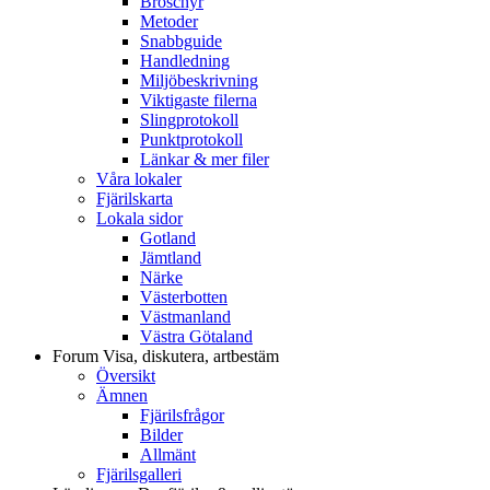
Broschyr
Metoder
Snabbguide
Handledning
Miljöbeskrivning
Viktigaste filerna
Slingprotokoll
Punktprotokoll
Länkar & mer filer
Våra lokaler
Fjärilskarta
Lokala sidor
Gotland
Jämtland
Närke
Västerbotten
Västmanland
Västra Götaland
Forum
Visa, diskutera, artbestäm
Översikt
Ämnen
Fjärilsfrågor
Bilder
Allmänt
Fjärilsgalleri