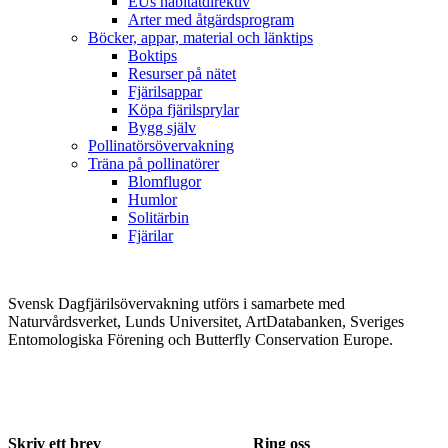
EUs habitatdirektiv
Arter med åtgärdsprogram
Böcker, appar, material och länktips
Boktips
Resurser på nätet
Fjärilsappar
Köpa fjärilsprylar
Bygg själv
Pollinatörsövervakning
Träna på pollinatörer
Blomflugor
Humlor
Solitärbin
Fjärilar
Svensk Dagfjärilsövervakning utförs i samarbete med
Naturvårdsverket, Lunds Universitet, ArtDatabanken, Sveriges
Entomologiska Förening och Butterfly Conservation Europe.
Skriv ett brev
Ring oss