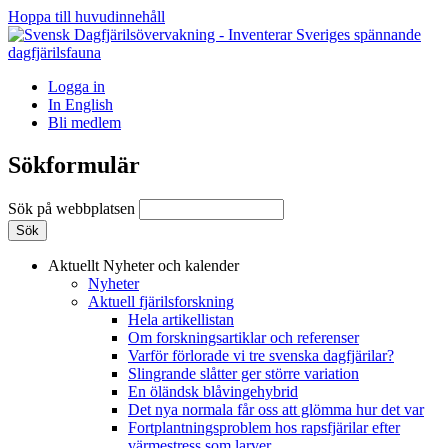
Hoppa till huvudinnehåll
Logga in
In English
Bli medlem
Sökformulär
Sök på webbplatsen
Aktuellt
Nyheter och kalender
Nyheter
Aktuell fjärilsforskning
Hela artikellistan
Om forskningsartiklar och referenser
Varför förlorade vi tre svenska dagfjärilar?
Slingrande slåtter ger större variation
En öländsk blåvingehybrid
Det nya normala får oss att glömma hur det var
Fortplantningsproblem hos rapsfjärilar efter
värmestress som larver