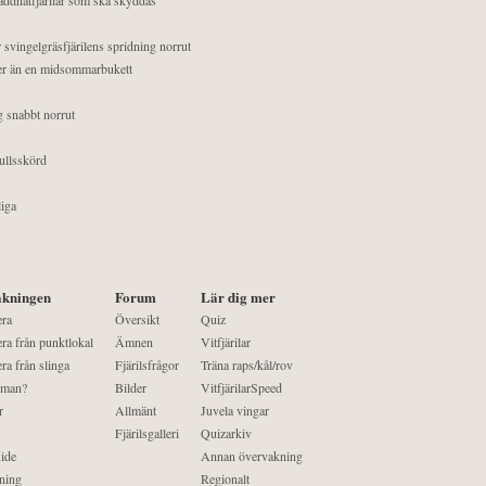
 svingelgräsfjärilens spridning norrut
mer än en midsommarbukett
g snabbt norrut
ullsskörd
liga
kningen
Forum
Lär dig mer
era
Översikt
Quiz
ra från punktlokal
Ämnen
Vitfjärilar
ra från slinga
Fjärilsfrågor
Träna raps/kål/rov
 man?
Bilder
VitfjärilarSpeed
r
Allmänt
Juvela vingar
Fjärilsgalleri
Quizarkiv
ide
Annan övervakning
ning
Regionalt