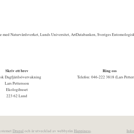
te med Naturvårdsverket, Lunds Universitet, ArtDatabanken, Sveriges Entomologis
Skriv ett brev
Ring oss
sk Dagfjärilsövervakning
Telefon: 046-222 3818 (Lars Petter
Lars Pettersson
Ekologihuset
223 62 Lund
systemet
Drupal
och är utvecklad av webbyrån
Happiness
.
Info