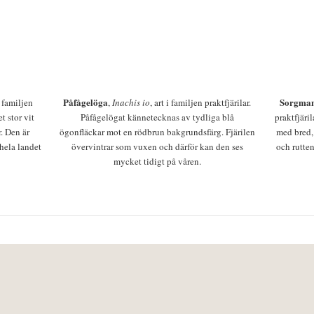
Påfågelöga
Sorgman
 i familjen
,
Inachis io
, art i familjen praktfjärilar.
t stor vit
Påfågelögat kännetecknas av tydliga blå
praktfjäri
r. Den är
ögonfläckar mot en rödbrun bakgrundsfärg. Fjärilen
med bred,
 hela landet
övervintrar som vuxen och därför kan den ses
och rutten
mycket tidigt på våren.