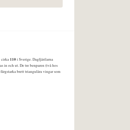
110
v cirka
i Sverige. Dagfjärilarna
s in och ut. De tre benparen (två hos
färgstarka brett triangulära vingar som