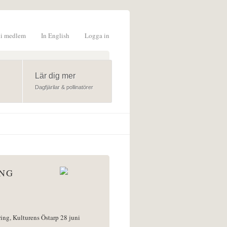
li medlem
In English
Logga in
formulär
Lär dig mer
Dagfjärilar & pollinatörer
ÅNG
ring, Kulturens Östarp 28 juni