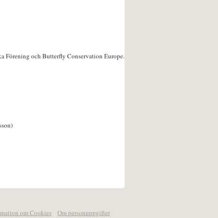
ka Förening och Butterfly Conservation Europe.
sson)
rmation om Cookies
Om personuppgifter