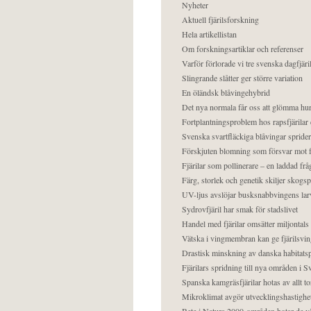
Nyheter
Aktuell fjärilsforskning
Hela artikellistan
Om forskningsartiklar och referenser
Varför förlorade vi tre svenska dagfjäri
Slingrande slåtter ger större variation
En öländsk blåvingehybrid
Det nya normala får oss att glömma hur
Fortplantningsproblem hos rapsfjärilar 
Svenska svartfläckiga blåvingar sprider 
Förskjuten blomning som försvar mot fj
Fjärilar som pollinerare – en laddad frå
Färg, storlek och genetik skiljer skogs
UV-ljus avslöjar busksnabbvingens lar
Sydrovfjäril har smak för stadslivet
Handel med fjärilar omsätter miljontals 
Vätska i vingmembran kan ge fjärilsvin
Drastisk minskning av danska habitatsp
Fjärilars spridning till nya områden i
Spanska kamgräsfjärilar hotas av allt t
Mikroklimat avgör utvecklingshastighe
Bete i Natura 2000-områden hotar de v