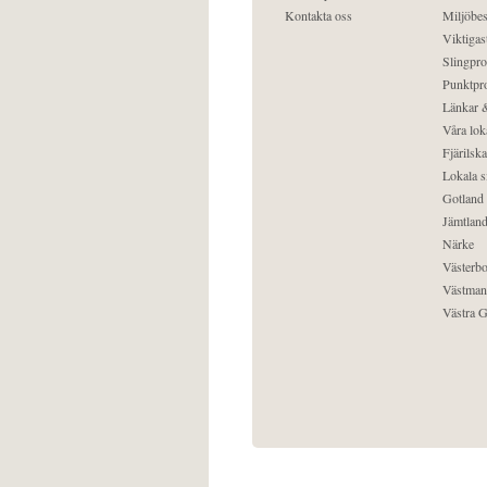
Kontakta oss
Miljöbes
Viktigast
Slingpro
Punktpro
Länkar &
Våra lok
Fjärilska
Lokala s
Gotland
Jämtlan
Närke
Västerbo
Västman
Västra G