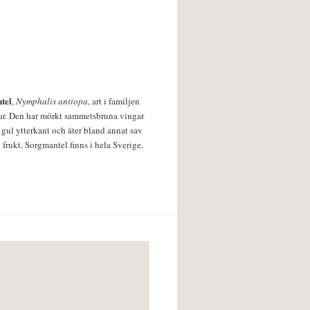
tel
,
Nymphalis antiopa
, art i familjen
lar. Den har mörkt sammetsbruna vingar
 gul ytterkant och äter bland annat sav
 frukt. Sorgmantel finns i hela Sverige.