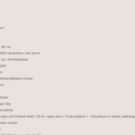
lar?
 det var
efter värmestress som larver
sig i Storbritannien
äril
ga
pärlemorfjärilens former
ver
dollar
gar färg
ecialister
 Sverige och Finland under 120 år <span class="sf-description">– betydelsen av klimat, landska
orrare somrar
t
äddnätfjärilar som ska skyddas