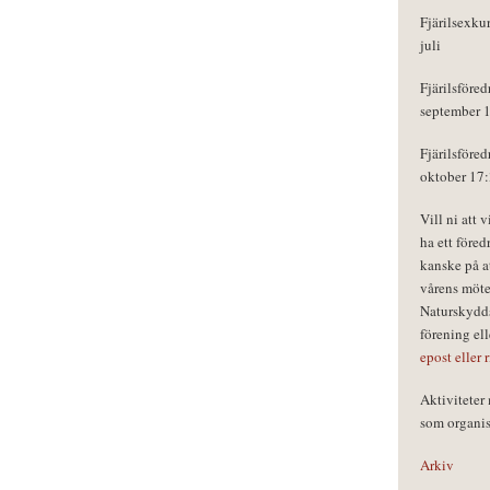
Fjärilsexku
juli
Fjärilsföred
september 
Fjärilsföred
oktober 17
Vill ni att 
ha ett föred
kanske på a
vårens möte
Naturskydds
förening el
epost eller 
Aktivitete
som organisa
Arkiv