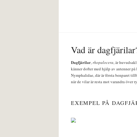
Vad är dagfjärilar
Dagfjärilar
,
rhopalocera
, är huvudsakl
känner dofter med hjälp av antenner på 
Nymphalidae, där är första benparet till
när de vilar är resta mot varandra över r
EXEMPEL PÅ DAGFJÄ