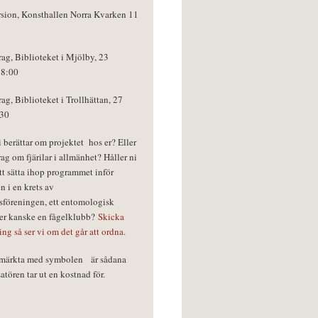
rsion, Konsthallen Norra Kvarken 11
rag, Biblioteket i Mjölby, 23
18:00
rag, Biblioteket i Trollhättan, 27
:30
vi berättar om projektet hos er? Eller
rag om fjärilar i allmänhet? Håller ni
tt sätta ihop programmet inför
n i en krets av
föreningen, ett entomologisk
ler kanske en fågelklubb?
Skicka
ring så ser vi om det går att ordna.
r märkta med symbolen
är sådana
tören tar ut en kostnad för.