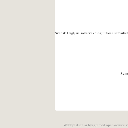
Svensk Dagfjärilsövervakning utförs i samarbe
Sven
Webbplatsen är byggd med open-source 