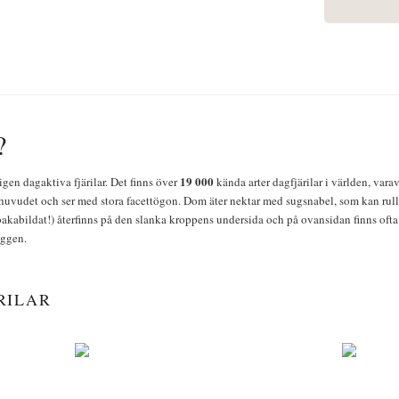
?
19 000
igen dagaktiva fjärilar. Det finns över
kända arter dagfjärilar i världen, vara
huvudet och ser med stora facettögon. Dom äter nektar med sugsnabel, som kan rulla
bakabildat!) återfinns på den slanka kroppens undersida och på ovansidan finns ofta 
yggen.
RILAR