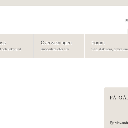
B
Sök
oss
Övervakningen
Forum
t och bakgrund
Rapportera eller sök
Visa, diskutera, artbestäm
PÅ G
Fjärilsvand