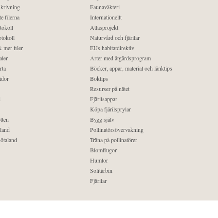
krivning
Faunaväkteri
e filerna
Internationellt
tokoll
Atlasprojekt
tokoll
Naturvård och fjärilar
 mer filer
EUs habitatdirektiv
aler
Arter med åtgärdsprogram
rta
Böcker, appar, material och länktips
idor
Boktips
Resurser på nätet
d
Fjärilsappar
Köpa fjärilsprylar
tten
Bygg själv
land
Pollinatörsövervakning
ötaland
Träna på pollinatörer
Blomflugor
Humlor
Solitärbin
Fjärilar