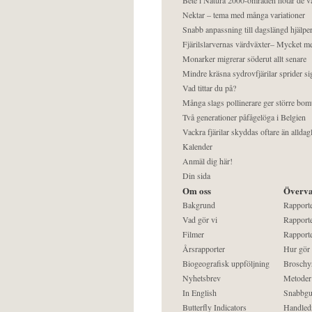
Nektar – tema med många variationer
Snabb anpassning till dagslängd hjälper
Fjärilslarvernas värdväxter– Mycket 
Monarker migrerar söderut allt senare
Mindre kräsna sydrovfjärilar sprider si
Vad tittar du på?
Många slags pollinerare ger större bom
Två generationer påfågelöga i Belgien
Vackra fjärilar skyddas oftare än alldag
Kalender
Anmäl dig här!
Din sida
Om oss
Överva
Bakgrund
Rapport
Vad gör vi
Rapporte
Filmer
Rapporte
Årsrapporter
Hur gör
Biogeografisk uppföljning
Broschy
Nyhetsbrev
Metoder
In English
Snabbgu
Butterfly Indicators
Handled