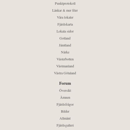
Punktprotokoll
Länkar & mer filer
Våra lokaler
Fjärilskarta
Lokala sidor
Gotland
Jämtland
Närke
Västerbotten
Västmanland
Västra Götaland
Forum
Översikt
Ämnen
Fjärilsfrågor
Bilder
Allmänt
Fjärilsgalleri