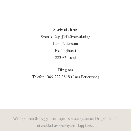
Skriv ett brev
Svensk Dagfjärilsövervakning
Lars Pettersson
Ekologihuset
223 62 Lund
Ring oss
Telefon: 046-222 3818 (Lars Pettersson)
Webbplatsen är byggd med open-source systemet
Drupal
och är
utvecklad av webbyrån
Happiness
.