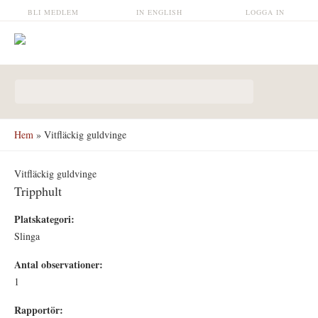
Hoppa till huvudinnehåll
BLI MEDLEM
IN ENGLISH
LOGGA IN
Sökformulär
Hem
» Vitfläckig guldvinge
Vitfläckig guldvinge
Tripphult
Platskategori:
Slinga
Antal observationer:
1
Rapportör: