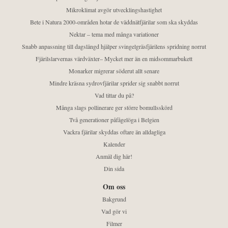
Mikroklimat avgör utvecklingshastighet
Bete i Natura 2000-områden hotar de väddnätfjärilar som ska skyddas
Nektar – tema med många variationer
Snabb anpassning till dagslängd hjälper svingelgräsfjärilens spridning norrut
Fjärilslarvernas värdväxter– Mycket mer än en midsommarbukett
Monarker migrerar söderut allt senare
Mindre kräsna sydrovfjärilar sprider sig snabbt norrut
Vad tittar du på?
Många slags pollinerare ger större bomullsskörd
Två generationer påfågelöga i Belgien
Vackra fjärilar skyddas oftare än alldagliga
Kalender
Anmäl dig här!
Din sida
Om oss
Bakgrund
Vad gör vi
Filmer