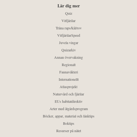
Lär dig mer
Quiz
Vitfjärilar
Träna raps/kål/rov
VitfjärilarSpeed
Juvela vingar
Quizarkiv
Annan övervakning
Regionalt
Faunaväkteri
Internationellt
Atlasprojekt
Naturvård och fjärilar
EUs habitatdirektiv
Arter med åtgärdsprogram
Böcker, appar, material och länktips
Boktips
Resurser på nätet