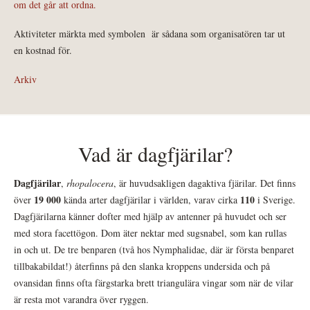
om det går att ordna.
Aktiviteter märkta med symbolen
är sådana som organisatören tar ut
en kostnad för.
Arkiv
Vad är dagfjärilar?
Dagfjärilar
,
rhopalocera
, är huvudsakligen dagaktiva fjärilar. Det finns
19 000
110
över
kända arter dagfjärilar i världen, varav cirka
i Sverige.
Dagfjärilarna känner dofter med hjälp av antenner på huvudet och ser
med stora facettögon. Dom äter nektar med sugsnabel, som kan rullas
in och ut. De tre benparen (två hos Nymphalidae, där är första benparet
tillbakabildat!) återfinns på den slanka kroppens undersida och på
ovansidan finns ofta färgstarka brett triangulära vingar som när de vilar
är resta mot varandra över ryggen.