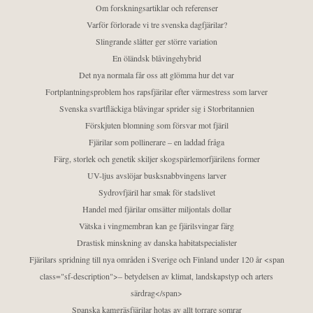
Om forskningsartiklar och referenser
Varför förlorade vi tre svenska dagfjärilar?
Slingrande slåtter ger större variation
En öländsk blåvingehybrid
Det nya normala får oss att glömma hur det var
Fortplantningsproblem hos rapsfjärilar efter värmestress som larver
Svenska svartfläckiga blåvingar sprider sig i Storbritannien
Förskjuten blomning som försvar mot fjäril
Fjärilar som pollinerare – en laddad fråga
Färg, storlek och genetik skiljer skogspärlemorfjärilens former
UV-ljus avslöjar busksnabbvingens larver
Sydrovfjäril har smak för stadslivet
Handel med fjärilar omsätter miljontals dollar
Vätska i vingmembran kan ge fjärilsvingar färg
Drastisk minskning av danska habitatspecialister
Fjärilars spridning till nya områden i Sverige och Finland under 120 år <span
class="sf-description">– betydelsen av klimat, landskapstyp och arters
särdrag</span>
Spanska kamgräsfjärilar hotas av allt torrare somrar