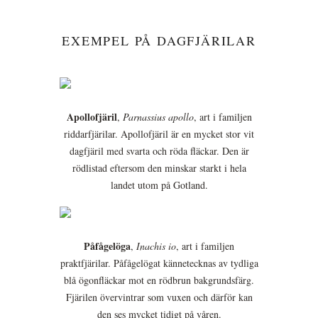
EXEMPEL PÅ DAGFJÄRILAR
Apollofjäril
,
Parnassius apollo
, art i familjen
riddarfjärilar. Apollofjäril är en mycket stor vit
dagfjäril med svarta och röda fläckar. Den är
rödlistad eftersom den minskar starkt i hela
landet utom på Gotland.
Påfågelöga
,
Inachis io
, art i familjen
praktfjärilar. Påfågelögat kännetecknas av tydliga
blå ögonfläckar mot en rödbrun bakgrundsfärg.
Fjärilen övervintrar som vuxen och därför kan
den ses mycket tidigt på våren.