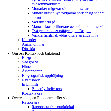
midsommarbukett
Monarker migrerar söderut allt senare
Mindre kräsna sydrovfjärilar sprider sig snabbt
norrut
Vad tittar du på?
Många slags pollinerare ger större bomullsskörd
Två generationer påfågelöga i Belgien
Vackra fjärilar skyddas oftare än alldagliga
Kalender
Anmäl dig här!
Din sida
Om oss
Kontakt och bakgrund
Bakgrund
Vad gör vi
Filmer
Årsrapporter
Biogeografisk uppföljning
Nyhetsbrev
In English
Butterfly Indicators
Kontakta oss
Övervakningen
Rapportera eller sök
Rapportera
Rapportera från punktlokal