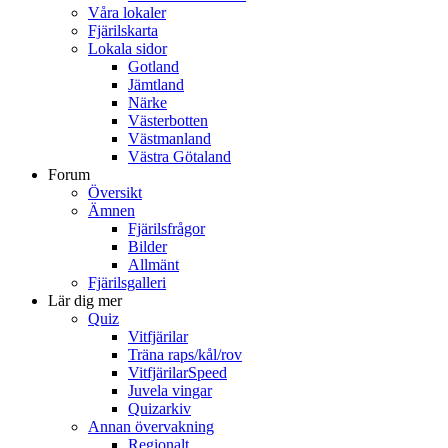
Våra lokaler
Fjärilskarta
Lokala sidor
Gotland
Jämtland
Närke
Västerbotten
Västmanland
Västra Götaland
Forum
Översikt
Ämnen
Fjärilsfrågor
Bilder
Allmänt
Fjärilsgalleri
Lär dig mer
Quiz
Vitfjärilar
Träna raps/kål/rov
VitfjärilarSpeed
Juvela vingar
Quizarkiv
Annan övervakning
Regionalt