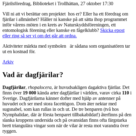
Fjärilsföredrag, Biblioteket i Trollhättan, 27 oktober 17:30
Vill ni att vi berättar om projektet hos er? Eller ha ett föredrag om
fjärilar i allmänhet? Håller ni kanske på att sätta ihop programmet
inför vårens möten i en krets av Naturskyddsföreningen, ett
entomologisk förening eller kanske en fågelklubb?
Skicka epost
eller ring så ser vi om det går att ordna.
Aktiviteter märkta med symbolen
är sådana som organisatören tar
ut en kostnad för.
Arkiv
Vad är dagfjärilar?
Dagfjärilar
,
rhopalocera
, är huvudsakligen dagaktiva fjärilar. Det
finns över
19 000
kända arter dagfjärilar i världen, varav cirka
110
i
Sverige. Dagfjärilarna känner dofter med hjälp av antenner på
huvudet och ser med stora facettögon. Dom äter nektar med
sugsnabel, som kan rullas in och ut. De tre benparen (två hos
Nymphalidae, där är första benparet tillbakabildat!) återfinns på den
slanka kroppens undersida och på ovansidan finns ofta färgstarka
brett triangulära vingar som när de vilar är resta mot varandra över
ryggen.