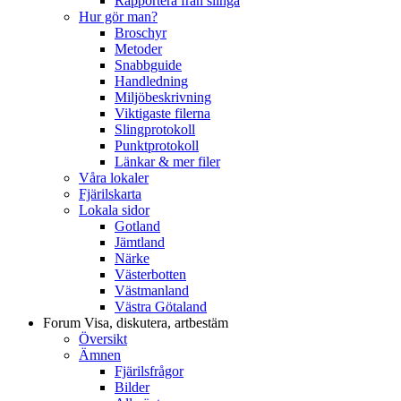
Rapportera från slinga
Hur gör man?
Broschyr
Metoder
Snabbguide
Handledning
Miljöbeskrivning
Viktigaste filerna
Slingprotokoll
Punktprotokoll
Länkar & mer filer
Våra lokaler
Fjärilskarta
Lokala sidor
Gotland
Jämtland
Närke
Västerbotten
Västmanland
Västra Götaland
Forum
Visa, diskutera, artbestäm
Översikt
Ämnen
Fjärilsfrågor
Bilder