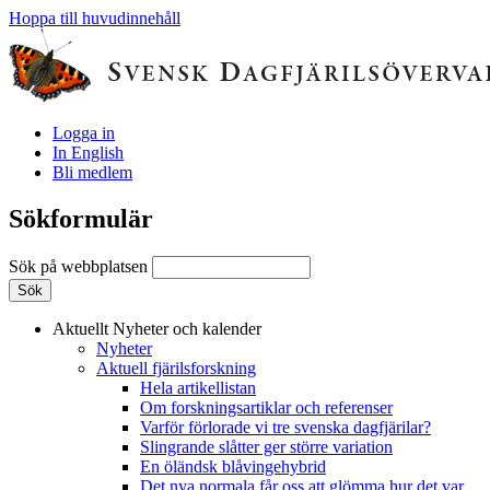
Hoppa till huvudinnehåll
Logga in
In English
Bli medlem
Sökformulär
Sök på webbplatsen
Aktuellt
Nyheter och kalender
Nyheter
Aktuell fjärilsforskning
Hela artikellistan
Om forskningsartiklar och referenser
Varför förlorade vi tre svenska dagfjärilar?
Slingrande slåtter ger större variation
En öländsk blåvingehybrid
Det nya normala får oss att glömma hur det var