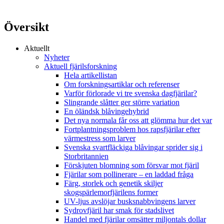
Översikt
Aktuellt
Nyheter
Aktuell fjärilsforskning
Hela artikellistan
Om forskningsartiklar och referenser
Varför förlorade vi tre svenska dagfjärilar?
Slingrande slåtter ger större variation
En öländsk blåvingehybrid
Det nya normala får oss att glömma hur det var
Fortplantningsproblem hos rapsfjärilar efter
värmestress som larver
Svenska svartfläckiga blåvingar sprider sig i
Storbritannien
Förskjuten blomning som försvar mot fjäril
Fjärilar som pollinerare – en laddad fråga
Färg, storlek och genetik skiljer
skogspärlemorfjärilens former
UV-ljus avslöjar busksnabbvingens larver
Sydrovfjäril har smak för stadslivet
Handel med fjärilar omsätter miljontals dollar