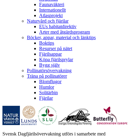
Faunaväkteri
Internationellt
Atlasprojekt
Naturvård och fjärilar
EUs habitatdirektiv
Arter med åtgärdsprogram
Böcker, appar, material och länktips
Boktips
Resurser på nätet
Fjärilsappar
Köpa fjärilsprylar
Bygg själv
Pollinatörsövervakning
Träna på pollinatörer
Blomflugor
Humlor
Solitärbin
Fjärilar
Svensk Dagfjärilsövervakning utförs i samarbete med