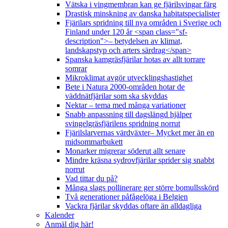
Vätska i vingmembran kan ge fjärilsvingar färg
Drastisk minskning av danska habitatspecialister
Fjärilars spridning till nya områden i Sverige och
Finland under 120 år <span class="sf-
description">– betydelsen av klimat,
landskapstyp och arters särdrag</span>
Spanska kamgräsfjärilar hotas av allt torrare
somrar
Mikroklimat avgör utvecklingshastighet
Bete i Natura 2000-områden hotar de
väddnätfjärilar som ska skyddas
Nektar – tema med många variationer
Snabb anpassning till dagslängd hjälper
svingelgräsfjärilens spridning norrut
Fjärilslarvernas värdväxter– Mycket mer än en
midsommarbukett
Monarker migrerar söderut allt senare
Mindre kräsna sydrovfjärilar sprider sig snabbt
norrut
Vad tittar du på?
Många slags pollinerare ger större bomullsskörd
Två generationer påfågelöga i Belgien
Vackra fjärilar skyddas oftare än alldagliga
Kalender
Anmäl dig här!