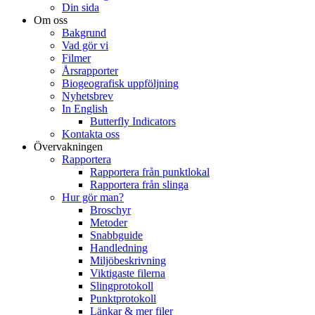
Din sida
Om oss
Bakgrund
Vad gör vi
Filmer
Årsrapporter
Biogeografisk uppföljning
Nyhetsbrev
In English
Butterfly Indicators
Kontakta oss
Övervakningen
Rapportera
Rapportera från punktlokal
Rapportera från slinga
Hur gör man?
Broschyr
Metoder
Snabbguide
Handledning
Miljöbeskrivning
Viktigaste filerna
Slingprotokoll
Punktprotokoll
Länkar & mer filer