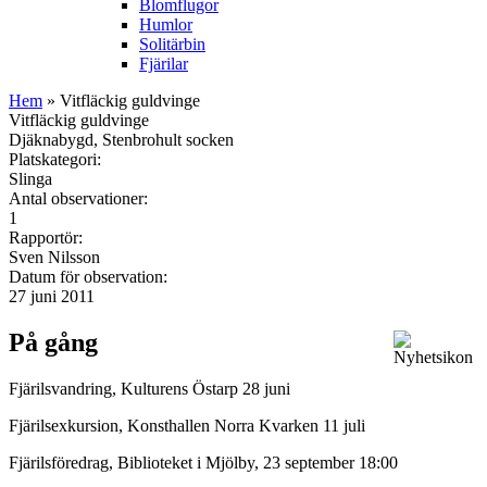
Blomflugor
Humlor
Solitärbin
Fjärilar
Hem
» Vitfläckig guldvinge
Vitfläckig guldvinge
Djäknabygd, Stenbrohult socken
Platskategori:
Slinga
Antal observationer:
1
Rapportör:
Sven Nilsson
Datum för observation:
27 juni 2011
På gång
Fjärilsvandring, Kulturens Östarp 28 juni
Fjärilsexkursion, Konsthallen Norra Kvarken 11 juli
Fjärilsföredrag, Biblioteket i Mjölby, 23 september 18:00