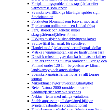
Fortplantningsproblem hos rapsfjärilar efter
värmestress som larver
Svenska svartfläckiga blåvingar sprider sig i
Storbritannien
Förskjuten blomning som försvar mot fjäril
Fjärilar som pollinerare – en laddad fråga
Färg, storlek och genetik skiljer
skogspärlemorfjärilens former
UV-ljus avslöjar busksnabbvingens larver
Sydrovfjäril har smak för stadslivet
Handel med fjärilar omsätter miljontals dollar
Vätska i vingmembran kan ge fjärilsvingar färg
Drastisk minskning av danska habitatspecialister
Fjärilars spridning till nya områden i Sverige och
Finland under 120 år
– betydelsen av klimat,
landskapstyp och arters särdrag
Spanska kamgräsfjärilar hotas av allt torrare
somrar
Mikroklimat avgör utvecklingshastighet
Bete i Natura 2000-områden hotar de
väddnätfjärilar som ska skyddas
Nektar – tema med många variationer
Snabb anpassning till dagslängd hjälper
svingelgräsfjärilens spridning norrut
Fjärilslarvernas värdväxter– Mycket mer än en