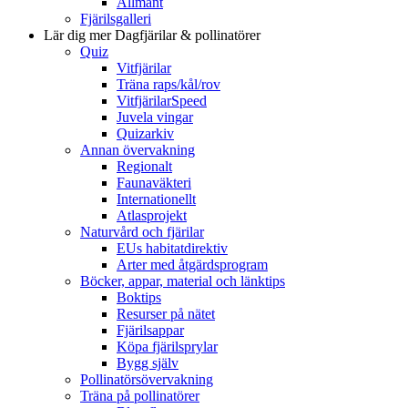
Allmänt
Fjärilsgalleri
Lär dig mer
Dagfjärilar & pollinatörer
Quiz
Vitfjärilar
Träna raps/kål/rov
VitfjärilarSpeed
Juvela vingar
Quizarkiv
Annan övervakning
Regionalt
Faunaväkteri
Internationellt
Atlasprojekt
Naturvård och fjärilar
EUs habitatdirektiv
Arter med åtgärdsprogram
Böcker, appar, material och länktips
Boktips
Resurser på nätet
Fjärilsappar
Köpa fjärilsprylar
Bygg själv
Pollinatörsövervakning
Träna på pollinatörer