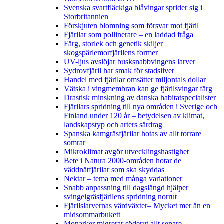
Svenska svartfläckiga blåvingar sprider sig i
Storbritannien
Förskjuten blomning som försvar mot fjäril
Fjärilar som pollinerare – en laddad fråga
Färg, storlek och genetik skiljer
skogspärlemorfjärilens former
UV-ljus avslöjar busksnabbvingens larver
Sydrovfjäril har smak för stadslivet
Handel med fjärilar omsätter miljontals dollar
Vätska i vingmembran kan ge fjärilsvingar färg
Drastisk minskning av danska habitatspecialister
Fjärilars spridning till nya områden i Sverige och
Finland under 120 år
– betydelsen av klimat,
landskapstyp och arters särdrag
Spanska kamgräsfjärilar hotas av allt torrare
somrar
Mikroklimat avgör utvecklingshastighet
Bete i Natura 2000-områden hotar de
väddnätfjärilar som ska skyddas
Nektar – tema med många variationer
Snabb anpassning till dagslängd hjälper
svingelgräsfjärilens spridning norrut
Fjärilslarvernas värdväxter– Mycket mer än en
midsommarbukett
Monarker migrerar söderut allt senare