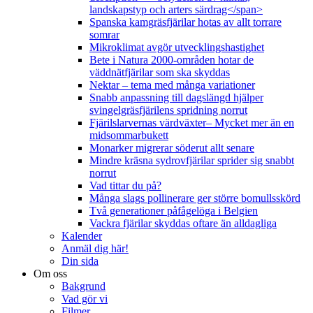
landskapstyp och arters särdrag</span>
Spanska kamgräsfjärilar hotas av allt torrare
somrar
Mikroklimat avgör utvecklingshastighet
Bete i Natura 2000-områden hotar de
väddnätfjärilar som ska skyddas
Nektar – tema med många variationer
Snabb anpassning till dagslängd hjälper
svingelgräsfjärilens spridning norrut
Fjärilslarvernas värdväxter– Mycket mer än en
midsommarbukett
Monarker migrerar söderut allt senare
Mindre kräsna sydrovfjärilar sprider sig snabbt
norrut
Vad tittar du på?
Många slags pollinerare ger större bomullsskörd
Två generationer påfågelöga i Belgien
Vackra fjärilar skyddas oftare än alldagliga
Kalender
Anmäl dig här!
Din sida
Om oss
Bakgrund
Vad gör vi
Filmer