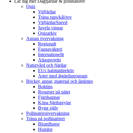
Lär dig mer
Dagfjärilar & pollinatörer
Quiz
Vitfjärilar
Träna raps/kål/rov
VitfjärilarSpeed
Juvela vingar
Quizarkiv
Annan övervakning
Regionalt
Faunaväkteri
Internationellt
Atlasprojekt
Naturvård och fjärilar
EUs habitatdirektiv
Arter med åtgärdsprogram
Böcker, appar, material och länktips
Boktips
Resurser på nätet
Fjärilsappar
Köpa fjärilsprylar
Bygg själv
Pollinatörsövervakning
Träna på pollinatörer
Blomflugor
Humlor