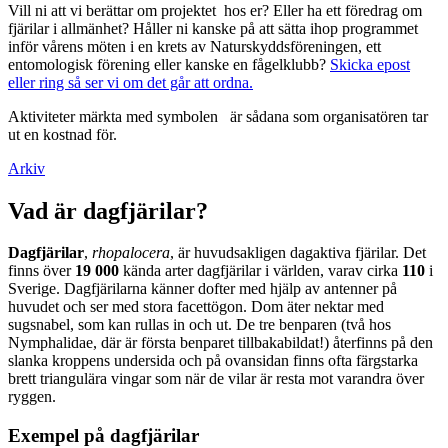
Vill ni att vi berättar om projektet hos er? Eller ha ett föredrag om
fjärilar i allmänhet? Håller ni kanske på att sätta ihop programmet
inför vårens möten i en krets av Naturskyddsföreningen, ett
entomologisk förening eller kanske en fågelklubb?
Skicka epost
eller ring så ser vi om det går att ordna.
Aktiviteter märkta med symbolen
är sådana som organisatören tar
ut en kostnad för.
Arkiv
Vad är dagfjärilar?
Dagfjärilar
,
rhopalocera
, är huvudsakligen dagaktiva fjärilar. Det
finns över
19 000
kända arter dagfjärilar i världen, varav cirka
110
i
Sverige. Dagfjärilarna känner dofter med hjälp av antenner på
huvudet och ser med stora facettögon. Dom äter nektar med
sugsnabel, som kan rullas in och ut. De tre benparen (två hos
Nymphalidae, där är första benparet tillbakabildat!) återfinns på den
slanka kroppens undersida och på ovansidan finns ofta färgstarka
brett triangulära vingar som när de vilar är resta mot varandra över
ryggen.
Exempel på dagfjärilar