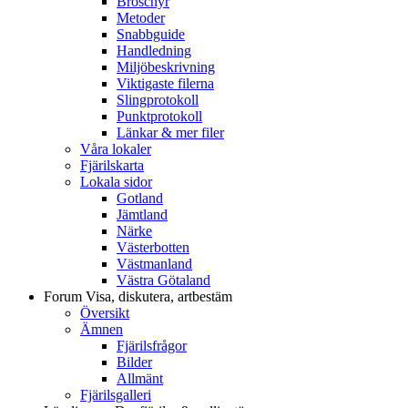
Broschyr
Metoder
Snabbguide
Handledning
Miljöbeskrivning
Viktigaste filerna
Slingprotokoll
Punktprotokoll
Länkar & mer filer
Våra lokaler
Fjärilskarta
Lokala sidor
Gotland
Jämtland
Närke
Västerbotten
Västmanland
Västra Götaland
Forum
Visa, diskutera, artbestäm
Översikt
Ämnen
Fjärilsfrågor
Bilder
Allmänt
Fjärilsgalleri