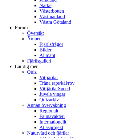
Närke
Västerbotten
Västmanland
Västra Götaland
Forum
Översikt
Ämnen
Fjärilsfrågor
Bilder
Allmänt
Fjärilsgalleri
Lär dig mer
Quiz
Vitfjärilar
Träna raps/kål/rov
VitfjärilarSpeed
Juvela vingar
Quizarkiv
Annan övervakning
Regionalt
Faunaväkteri
Internationellt
Atlasprojekt
Naturvård och fjärilar