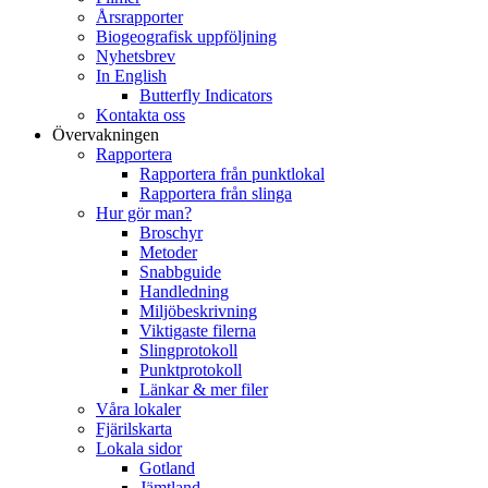
Årsrapporter
Biogeografisk uppföljning
Nyhetsbrev
In English
Butterfly Indicators
Kontakta oss
Övervakningen
Rapportera
Rapportera från punktlokal
Rapportera från slinga
Hur gör man?
Broschyr
Metoder
Snabbguide
Handledning
Miljöbeskrivning
Viktigaste filerna
Slingprotokoll
Punktprotokoll
Länkar & mer filer
Våra lokaler
Fjärilskarta
Lokala sidor
Gotland
Jämtland