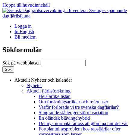
Hoppa till huvudinnehåll
Logga in
In English
Bli medlem
Sökformulär
Sök på webbplatsen
Aktuellt
Nyheter och kalender
Nyheter
Aktuell fjärilsforskning
Hela artikellistan
Om forskningsartiklar och referenser
Varför förlorade vi tre svenska dagfjärilar?
Slingrande slåtter ger större variation
En öländsk blåvingehybrid
Det nya normala får oss att glömma hur det var
Fortplantningsproblem hos rapsfjärilar efter
värmestress som larver