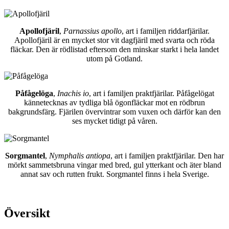
Apollofjäril
,
Parnassius apollo
, art i familjen riddarfjärilar.
Apollofjäril är en mycket stor vit dagfjäril med svarta och röda
fläckar. Den är rödlistad eftersom den minskar starkt i hela landet
utom på Gotland.
Påfågelöga
,
Inachis io
, art i familjen praktfjärilar. Påfågelögat
kännetecknas av tydliga blå ögonfläckar mot en rödbrun
bakgrundsfärg. Fjärilen övervintrar som vuxen och därför kan den
ses mycket tidigt på våren.
Sorgmantel
,
Nymphalis antiopa
, art i familjen praktfjärilar. Den har
mörkt sammetsbruna vingar med bred, gul ytterkant och äter bland
annat sav och rutten frukt. Sorgmantel finns i hela Sverige.
Översikt