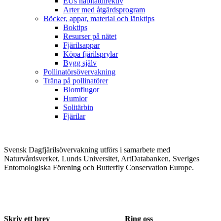
EUs habitatdirektiv
Arter med åtgärdsprogram
Böcker, appar, material och länktips
Boktips
Resurser på nätet
Fjärilsappar
Köpa fjärilsprylar
Bygg själv
Pollinatörsövervakning
Träna på pollinatörer
Blomflugor
Humlor
Solitärbin
Fjärilar
Svensk Dagfjärilsövervakning utförs i samarbete med
Naturvårdsverket, Lunds Universitet, ArtDatabanken, Sveriges
Entomologiska Förening och Butterfly Conservation Europe.
Skriv ett brev
Ring oss