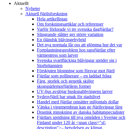
Aktuellt
Nyheter
Aktuell fjärilsforskning
Hela artikellistan
Om forskningsartiklar och referenser
Varför förlorade vi tre svenska dagfjärilar?
Slingrande slåtter ger större variation
En öländsk blåvingehybrid
Det nya normala får oss att glömma hur det var
Fortplantningsproblem hos rapsfjärilar efter
värmestress som larver
Svenska svartfläckiga blåvingar sprider sig i
Storbritannien
Förskjuten blomning som försvar mot fjäril
Fjärilar som pollinerare – en laddad fråga
Färg, storlek och genetik skiljer
skogspärlemorfjärilens former
UV-ljus avslöjar busksnabbvingens larver
Sydrovfjäril har smak för stadslivet
Handel med fjärilar omsätter miljontals dollar
Vätska i vingmembran kan ge fjärilsvingar färg
Drastisk minskning av danska habitatspecialister
Fjärilars spridning till nya områden i Sverige och
Finland under 120 år <span class="sf-
description">– betydelsen av klimat,