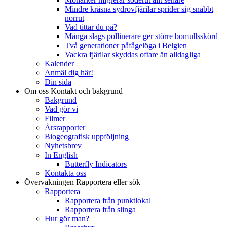
Mindre kräsna sydrovfjärilar sprider sig snabbt
norrut
Vad tittar du på?
Många slags pollinerare ger större bomullsskörd
Två generationer påfågelöga i Belgien
Vackra fjärilar skyddas oftare än alldagliga
Kalender
Anmäl dig här!
Din sida
Om oss
Kontakt och bakgrund
Bakgrund
Vad gör vi
Filmer
Årsrapporter
Biogeografisk uppföljning
Nyhetsbrev
In English
Butterfly Indicators
Kontakta oss
Övervakningen
Rapportera eller sök
Rapportera
Rapportera från punktlokal
Rapportera från slinga
Hur gör man?