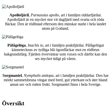
Apollofjäril
,
Parnassius apollo
, art i familjen riddarfjärilar.
Apollofjäril är en mycket stor vit dagfjäril med svarta och röda
fläckar. Den är rödlistad eftersom den minskar starkt i hela landet
utom på Gotland.
Påfågelöga
,
Inachis io
, art i familjen praktfjärilar. Påfågelögat
kännetecknas av tydliga blå ögonfläckar mot en rödbrun
bakgrundsfärg. Fjärilen övervintrar som vuxen och därför kan den
ses mycket tidigt på våren.
Sorgmantel
,
Nymphalis antiopa
, art i familjen praktfjärilar. Den har
mörkt sammetsbruna vingar med bred, gul ytterkant och äter bland
annat sav och rutten frukt. Sorgmantel finns i hela Sverige.
Översikt