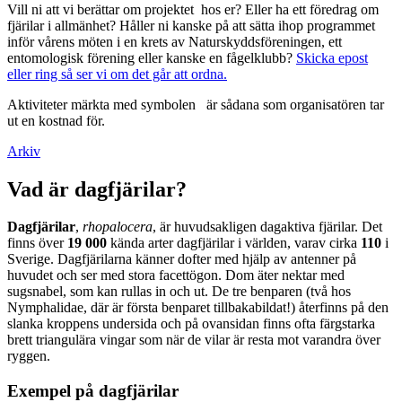
Vill ni att vi berättar om projektet hos er? Eller ha ett föredrag om
fjärilar i allmänhet? Håller ni kanske på att sätta ihop programmet
inför vårens möten i en krets av Naturskyddsföreningen, ett
entomologisk förening eller kanske en fågelklubb?
Skicka epost
eller ring så ser vi om det går att ordna.
Aktiviteter märkta med symbolen
är sådana som organisatören tar
ut en kostnad för.
Arkiv
Vad är dagfjärilar?
Dagfjärilar
,
rhopalocera
, är huvudsakligen dagaktiva fjärilar. Det
finns över
19 000
kända arter dagfjärilar i världen, varav cirka
110
i
Sverige. Dagfjärilarna känner dofter med hjälp av antenner på
huvudet och ser med stora facettögon. Dom äter nektar med
sugsnabel, som kan rullas in och ut. De tre benparen (två hos
Nymphalidae, där är första benparet tillbakabildat!) återfinns på den
slanka kroppens undersida och på ovansidan finns ofta färgstarka
brett triangulära vingar som när de vilar är resta mot varandra över
ryggen.
Exempel på dagfjärilar