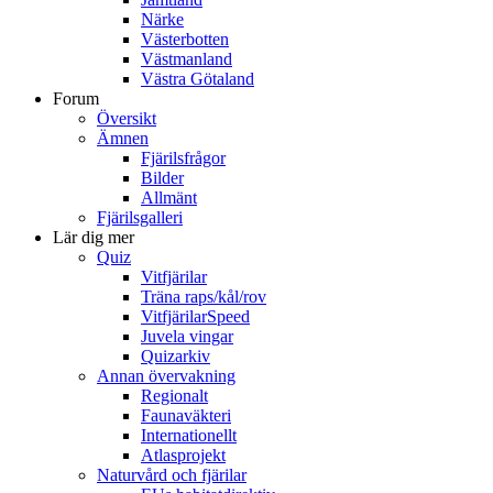
Närke
Västerbotten
Västmanland
Västra Götaland
Forum
Översikt
Ämnen
Fjärilsfrågor
Bilder
Allmänt
Fjärilsgalleri
Lär dig mer
Quiz
Vitfjärilar
Träna raps/kål/rov
VitfjärilarSpeed
Juvela vingar
Quizarkiv
Annan övervakning
Regionalt
Faunaväkteri
Internationellt
Atlasprojekt
Naturvård och fjärilar