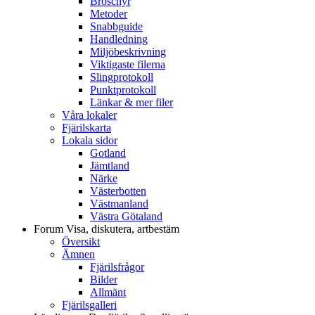
Broschyr
Metoder
Snabbguide
Handledning
Miljöbeskrivning
Viktigaste filerna
Slingprotokoll
Punktprotokoll
Länkar & mer filer
Våra lokaler
Fjärilskarta
Lokala sidor
Gotland
Jämtland
Närke
Västerbotten
Västmanland
Västra Götaland
Forum
Visa, diskutera, artbestäm
Översikt
Ämnen
Fjärilsfrågor
Bilder
Allmänt
Fjärilsgalleri