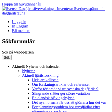
Hoppa till huvudinnehåll
Logga in
In English
Bli medlem
Sökformulär
Sök på webbplatsen
Aktuellt
Nyheter och kalender
Nyheter
Aktuell fjärilsforskning
Hela artikellistan
Om forskningsartiklar och referenser
Varför förlorade vi tre svenska dagfjärilar?
Slingrande slåtter ger större variation
En öländsk blåvingehybrid
Det nya normala får oss att glömma hur det var
Fortplantningsproblem hos rapsfjärilar efter
värmestress som larver