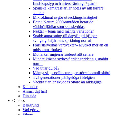
landskapstyp och arters särdrag</span>
Spanska kamgräsfjärilar hotas av allt torrare
somrar
Mikroklimat avgör utvecklingshastighet
Bete i Natura 2000-områden hotar de
väddnätfjärilar som ska skyddas
Nektar – tema med många variationer
Snabb anpassning till dagslängd hjälper
svingelgräsfjärilens spridning norrut
Fjärilslarvernas värdväxter– Mycket mer än en
midsommarbukett
Monarker migrerar söderut allt senare
Mindre kräsna sydrovfjärilar sprider sig snabbt
norrut
Vad tittar du på?
Många slags pollinerare ger större bomullsskörd
Två generationer påfågelöga i Belgien
Vackra fjärilar skyddas oftare än alldagliga
Kalender
Anmäl dig här!
Din sida
Om oss
Bakgrund
Vad gör vi
Filmer