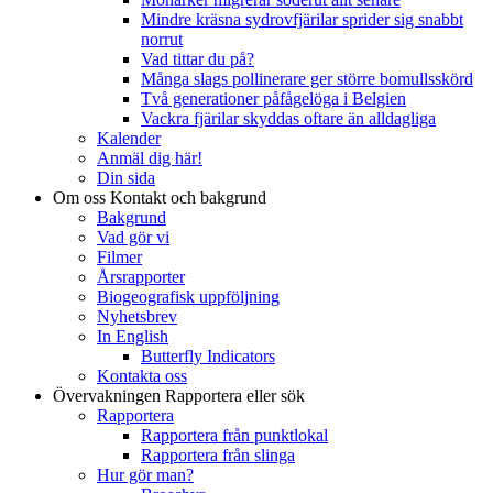
Mindre kräsna sydrovfjärilar sprider sig snabbt
norrut
Vad tittar du på?
Många slags pollinerare ger större bomullsskörd
Två generationer påfågelöga i Belgien
Vackra fjärilar skyddas oftare än alldagliga
Kalender
Anmäl dig här!
Din sida
Om oss
Kontakt och bakgrund
Bakgrund
Vad gör vi
Filmer
Årsrapporter
Biogeografisk uppföljning
Nyhetsbrev
In English
Butterfly Indicators
Kontakta oss
Övervakningen
Rapportera eller sök
Rapportera
Rapportera från punktlokal
Rapportera från slinga
Hur gör man?