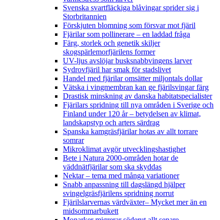
Svenska svartfläckiga blåvingar sprider sig i
Storbritannien
Förskjuten blomning som försvar mot fjäril
Fjärilar som pollinerare – en laddad fråga
Färg, storlek och genetik skiljer
skogspärlemorfjärilens former
UV-ljus avslöjar busksnabbvingens larver
Sydrovfjäril har smak för stadslivet
Handel med fjärilar omsätter miljontals dollar
Vätska i vingmembran kan ge fjärilsvingar färg
Drastisk minskning av danska habitatspecialister
Fjärilars spridning till nya områden i Sverige och
Finland under 120 år
– betydelsen av klimat,
landskapstyp och arters särdrag
Spanska kamgräsfjärilar hotas av allt torrare
somrar
Mikroklimat avgör utvecklingshastighet
Bete i Natura 2000-områden hotar de
väddnätfjärilar som ska skyddas
Nektar – tema med många variationer
Snabb anpassning till dagslängd hjälper
svingelgräsfjärilens spridning norrut
Fjärilslarvernas värdväxter– Mycket mer än en
midsommarbukett
Monarker migrerar söderut allt senare