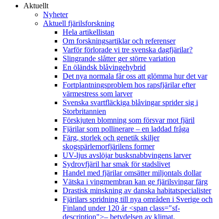
Aktuellt
Nyheter
Aktuell fjärilsforskning
Hela artikellistan
Om forskningsartiklar och referenser
Varför förlorade vi tre svenska dagfjärilar?
Slingrande slåtter ger större variation
En öländsk blåvingehybrid
Det nya normala får oss att glömma hur det var
Fortplantningsproblem hos rapsfjärilar efter
värmestress som larver
Svenska svartfläckiga blåvingar sprider sig i
Storbritannien
Förskjuten blomning som försvar mot fjäril
Fjärilar som pollinerare – en laddad fråga
Färg, storlek och genetik skiljer
skogspärlemorfjärilens former
UV-ljus avslöjar busksnabbvingens larver
Sydrovfjäril har smak för stadslivet
Handel med fjärilar omsätter miljontals dollar
Vätska i vingmembran kan ge fjärilsvingar färg
Drastisk minskning av danska habitatspecialister
Fjärilars spridning till nya områden i Sverige och
Finland under 120 år <span class="sf-
description">– betydelsen av klimat,