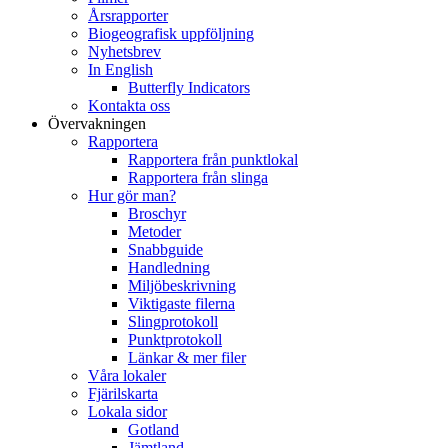
Årsrapporter
Biogeografisk uppföljning
Nyhetsbrev
In English
Butterfly Indicators
Kontakta oss
Övervakningen
Rapportera
Rapportera från punktlokal
Rapportera från slinga
Hur gör man?
Broschyr
Metoder
Snabbguide
Handledning
Miljöbeskrivning
Viktigaste filerna
Slingprotokoll
Punktprotokoll
Länkar & mer filer
Våra lokaler
Fjärilskarta
Lokala sidor
Gotland
Jämtland