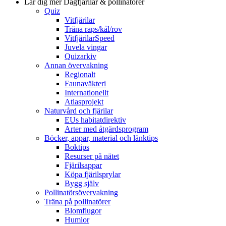
Lär dig mer
Dagfjärilar & pollinatörer
Quiz
Vitfjärilar
Träna raps/kål/rov
VitfjärilarSpeed
Juvela vingar
Quizarkiv
Annan övervakning
Regionalt
Faunaväkteri
Internationellt
Atlasprojekt
Naturvård och fjärilar
EUs habitatdirektiv
Arter med åtgärdsprogram
Böcker, appar, material och länktips
Boktips
Resurser på nätet
Fjärilsappar
Köpa fjärilsprylar
Bygg själv
Pollinatörsövervakning
Träna på pollinatörer
Blomflugor
Humlor