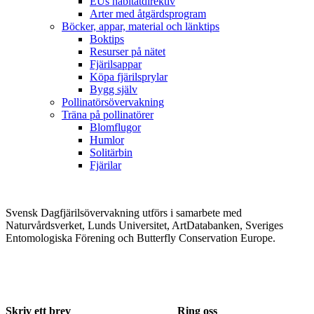
EUs habitatdirektiv
Arter med åtgärdsprogram
Böcker, appar, material och länktips
Boktips
Resurser på nätet
Fjärilsappar
Köpa fjärilsprylar
Bygg själv
Pollinatörsövervakning
Träna på pollinatörer
Blomflugor
Humlor
Solitärbin
Fjärilar
Svensk Dagfjärilsövervakning utförs i samarbete med
Naturvårdsverket, Lunds Universitet, ArtDatabanken, Sveriges
Entomologiska Förening och Butterfly Conservation Europe.
Skriv ett brev
Ring oss