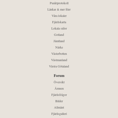
Punktprotokoll
Länkar & mer filer
Våra lokaler
Fjärilskarta
Lokala sidor
Gotland
Jämtland
Närke
Västerbotten
Västmanland
Västra Götaland
Forum
Översikt
Ämnen
Fjärilsfrågor
Bilder
Allmänt
Fjärilsgalleri