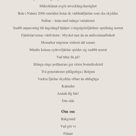
Mikroklimat avgör utvecklingshastighet
Bete i Natura 2000-områden hotar de väddnätfjärilar som ska skyddas
Nektar – tema med många variationer
Snabb anpassning till dagslängd hjälper svingelgräsfjärilens spridning norrut
Fjärilslarvernas värdväxter– Mycket mer än en midsommarbukett
Monarker migrerar söderut allt senare
Mindre kräsna sydrovfjärilar sprider sig snabbt norrut
Vad tittar du på?
Många slags pollinerare ger större bomullsskörd
Två generationer påfågelöga i Belgien
Vackra fjärilar skyddas oftare än alldagliga
Kalender
Anmäl dig här!
Din sida
Om oss
Bakgrund
Vad gör vi
Filmer