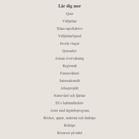
Lär dig mer
Quiz
Vitfjärilar
Träna raps/kål/rov
VitfjärilarSpeed
Juvela vingar
Quizarkiv
Annan övervakning
Regionalt
Faunaväkteri
Internationellt
Atlasprojekt
Naturvård och fjärilar
EUs habitatdirektiv
Arter med åtgärdsprogram
Böcker, appar, material och länktips
Boktips
Resurser på nätet