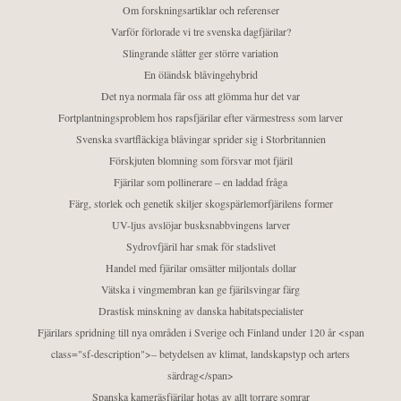
Om forskningsartiklar och referenser
Varför förlorade vi tre svenska dagfjärilar?
Slingrande slåtter ger större variation
En öländsk blåvingehybrid
Det nya normala får oss att glömma hur det var
Fortplantningsproblem hos rapsfjärilar efter värmestress som larver
Svenska svartfläckiga blåvingar sprider sig i Storbritannien
Förskjuten blomning som försvar mot fjäril
Fjärilar som pollinerare – en laddad fråga
Färg, storlek och genetik skiljer skogspärlemorfjärilens former
UV-ljus avslöjar busksnabbvingens larver
Sydrovfjäril har smak för stadslivet
Handel med fjärilar omsätter miljontals dollar
Vätska i vingmembran kan ge fjärilsvingar färg
Drastisk minskning av danska habitatspecialister
Fjärilars spridning till nya områden i Sverige och Finland under 120 år <span
class="sf-description">– betydelsen av klimat, landskapstyp och arters
särdrag</span>
Spanska kamgräsfjärilar hotas av allt torrare somrar