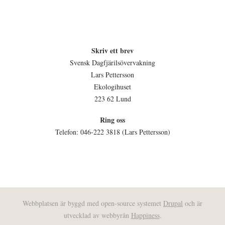
Skriv ett brev
Svensk Dagfjärilsövervakning
Lars Pettersson
Ekologihuset
223 62 Lund
Ring oss
Telefon: 046-222 3818 (Lars Pettersson)
Webbplatsen är byggd med open-source systemet
Drupal
och är
utvecklad av webbyrån
Happiness
.