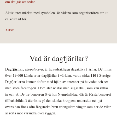
om det går att ordna.
Aktiviteter märkta med symbolen
är sådana som organisatören tar ut
en kostnad för.
Arkiv
Vad är dagfjärilar?
Dagfjärilar
,
rhopalocera
, är huvudsakligen dagaktiva fjärilar. Det finns
19 000
110
över
kända arter dagfjärilar i världen, varav cirka
i Sverige.
Dagfjärilarna känner dofter med hjälp av antenner på huvudet och ser
med stora facettögon. Dom äter nektar med sugsnabel, som kan rullas
in och ut. De tre benparen (två hos Nymphalidae, där är första benparet
tillbakabildat!) återfinns på den slanka kroppens undersida och på
ovansidan finns ofta färgstarka brett triangulära vingar som när de vilar
är resta mot varandra över ryggen.