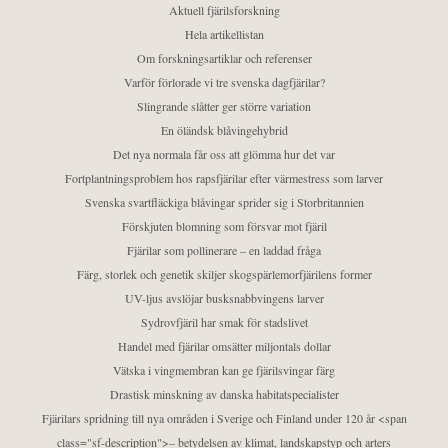
Aktuell fjärilsforskning
Hela artikellistan
Om forskningsartiklar och referenser
Varför förlorade vi tre svenska dagfjärilar?
Slingrande slåtter ger större variation
En öländsk blåvingehybrid
Det nya normala får oss att glömma hur det var
Fortplantningsproblem hos rapsfjärilar efter värmestress som larver
Svenska svartfläckiga blåvingar sprider sig i Storbritannien
Förskjuten blomning som försvar mot fjäril
Fjärilar som pollinerare – en laddad fråga
Färg, storlek och genetik skiljer skogspärlemorfjärilens former
UV-ljus avslöjar busksnabbvingens larver
Sydrovfjäril har smak för stadslivet
Handel med fjärilar omsätter miljontals dollar
Vätska i vingmembran kan ge fjärilsvingar färg
Drastisk minskning av danska habitatspecialister
Fjärilars spridning till nya områden i Sverige och Finland under 120 år <span
class="sf-description">– betydelsen av klimat, landskapstyp och arters