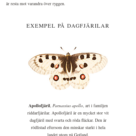
är resta mot varandra över ryggen.
EXEMPEL PÅ DAGFJÄRILAR
Apollofjäril
,
Parnassius apollo
, art i familjen
riddarfjärilar. Apollofjäril är en mycket stor vit
dagfjäril med svarta och röda fläckar. Den är
rödlistad eftersom den minskar starkt i hela
landet utom på Gotland.