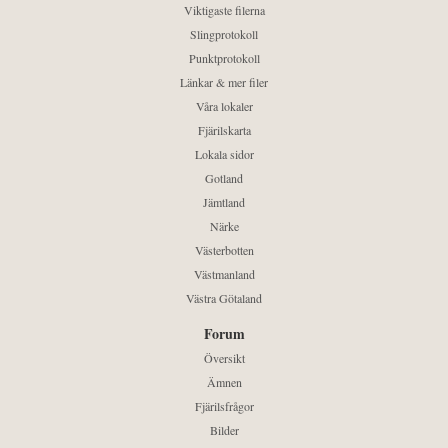
Viktigaste filerna
Slingprotokoll
Punktprotokoll
Länkar & mer filer
Våra lokaler
Fjärilskarta
Lokala sidor
Gotland
Jämtland
Närke
Västerbotten
Västmanland
Västra Götaland
Forum
Översikt
Ämnen
Fjärilsfrågor
Bilder