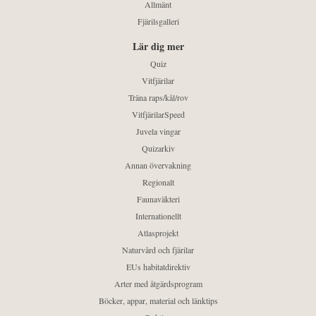
Allmänt
Fjärilsgalleri
Lär dig mer
Quiz
Vitfjärilar
Träna raps/kål/rov
VitfjärilarSpeed
Juvela vingar
Quizarkiv
Annan övervakning
Regionalt
Faunaväkteri
Internationellt
Atlasprojekt
Naturvård och fjärilar
EUs habitatdirektiv
Arter med åtgärdsprogram
Böcker, appar, material och länktips