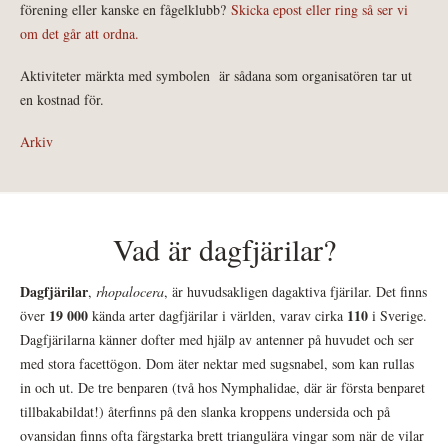
förening eller kanske en fågelklubb?
Skicka epost eller ring så ser vi
om det går att ordna.
Aktiviteter märkta med symbolen
är sådana som organisatören tar ut
en kostnad för.
Arkiv
Vad är dagfjärilar?
Dagfjärilar
,
rhopalocera
, är huvudsakligen dagaktiva fjärilar. Det finns
19 000
110
över
kända arter dagfjärilar i världen, varav cirka
i Sverige.
Dagfjärilarna känner dofter med hjälp av antenner på huvudet och ser
med stora facettögon. Dom äter nektar med sugsnabel, som kan rullas
in och ut. De tre benparen (två hos Nymphalidae, där är första benparet
tillbakabildat!) återfinns på den slanka kroppens undersida och på
ovansidan finns ofta färgstarka brett triangulära vingar som när de vilar