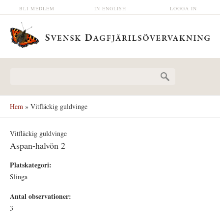
Hoppa till huvudinnehåll
BLI MEDLEM
IN ENGLISH
LOGGA IN
Sökformulär
Hem
» Vitfläckig guldvinge
Vitfläckig guldvinge
Aspan-halvön 2
Platskategori:
Slinga
Antal observationer:
3