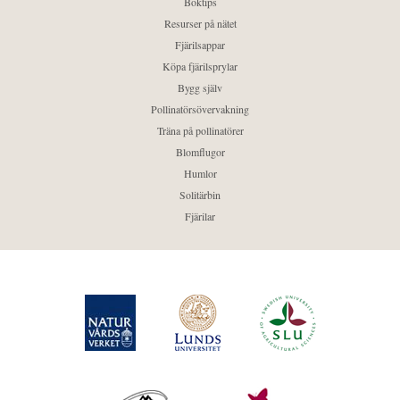
Boktips
Resurser på nätet
Fjärilsappar
Köpa fjärilsprylar
Bygg själv
Pollinatörsövervakning
Träna på pollinatörer
Blomflugor
Humlor
Solitärbin
Fjärilar