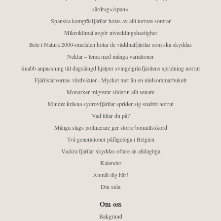
särdrag</span>
Spanska kamgräsfjärilar hotas av allt torrare somrar
Mikroklimat avgör utvecklingshastighet
Bete i Natura 2000-områden hotar de väddnätfjärilar som ska skyddas
Nektar – tema med många variationer
Snabb anpassning till dagslängd hjälper svingelgräsfjärilens spridning norrut
Fjärilslarvernas värdväxter– Mycket mer än en midsommarbukett
Monarker migrerar söderut allt senare
Mindre kräsna sydrovfjärilar sprider sig snabbt norrut
Vad tittar du på?
Många slags pollinerare ger större bomullsskörd
Två generationer påfågelöga i Belgien
Vackra fjärilar skyddas oftare än alldagliga
Kalender
Anmäl dig här!
Din sida
Om oss
Bakgrund