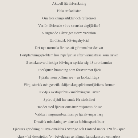
Aktuell fjärilsforskning
Hela artikellistan
Om forskningsartiklar och referenser
Varför förlorade vi tre svenska dagfjärilar?
Slingrande slåtter ger större variation
En öländsk blåvingehybrid
Det nya normala får oss att glömma hur det var
Fortplantningsproblem hos rapsfjärilar efter värmestress som larver
Svenska svartfläckiga blåvingar sprider sig i Storbritannien
Förskjuten blomning som försvar mot fjäril
Fjärilar som pollinerare – en laddad fråga
Färg, storlek och genetik skiljer skogspärlemorfjärilens former
UV-ljus avslöjar busksnabbvingens larver
Sydrovfjäril har smak för stadslivet
Handel med fjärilar omsätter miljontals dollar
Vätska i vingmembran kan ge fjärilsvingar färg
Drastisk minskning av danska habitatspecialister
Fjärilars spridning till nya områden i Sverige och Finland under 120 år <span
class="sf-description">– betydelsen av klimat, landskapstyp och arters