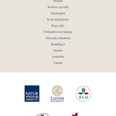
Boktips
Resurser på nätet
Fjärilsappar
Köpa fjärilsprylar
Bygg själv
Pollinatörsövervakning
Träna på pollinatörer
Blomflugor
Humlor
Solitärbin
Fjärilar