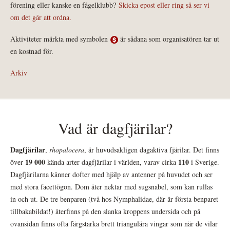
förening eller kanske en fågelklubb?
Skicka epost eller ring så ser vi
om det går att ordna.
Aktiviteter märkta med symbolen
är sådana som organisatören tar ut
en kostnad för.
Arkiv
Vad är dagfjärilar?
Dagfjärilar
,
rhopalocera
, är huvudsakligen dagaktiva fjärilar. Det finns
19 000
110
över
kända arter dagfjärilar i världen, varav cirka
i Sverige.
Dagfjärilarna känner dofter med hjälp av antenner på huvudet och ser
med stora facettögon. Dom äter nektar med sugsnabel, som kan rullas
in och ut. De tre benparen (två hos Nymphalidae, där är första benparet
tillbakabildat!) återfinns på den slanka kroppens undersida och på
ovansidan finns ofta färgstarka brett triangulära vingar som när de vilar