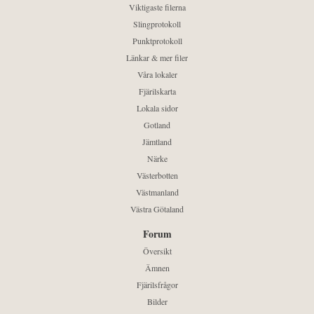
Viktigaste filerna
Slingprotokoll
Punktprotokoll
Länkar & mer filer
Våra lokaler
Fjärilskarta
Lokala sidor
Gotland
Jämtland
Närke
Västerbotten
Västmanland
Västra Götaland
Forum
Översikt
Ämnen
Fjärilsfrågor
Bilder