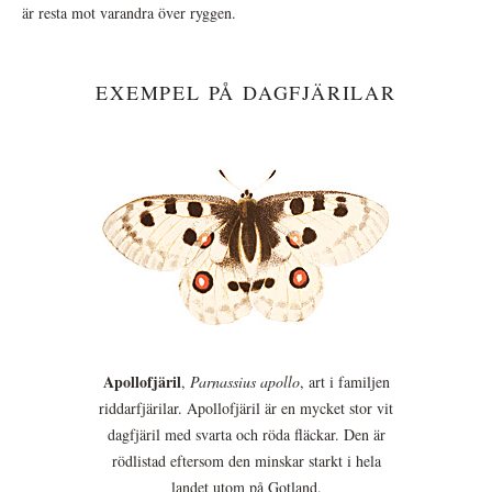
är resta mot varandra över ryggen.
EXEMPEL PÅ DAGFJÄRILAR
Apollofjäril
,
Parnassius apollo
, art i familjen
riddarfjärilar. Apollofjäril är en mycket stor vit
dagfjäril med svarta och röda fläckar. Den är
rödlistad eftersom den minskar starkt i hela
landet utom på Gotland.