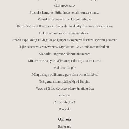
särdrag</span>
Spanska kamgräsfjärilar hotas av allt torrare somrar
Mikroklimat avgör utvecklingshastighet
Bete i Natura 2000-områden hotar de väddnätfjärilar som ska skyddas
Nektar – tema med många variationer
Snabb anpassning till dagslängd hjälper svingelgräsfjärilens spridning norrut
Fjärilslarvernas värdväxter– Mycket mer än en midsommarbukett
Monarker migrerar söderut allt senare
Mindre kräsna sydrovfjärilar sprider sig snabbt norrut
Vad tittar du på?
Många slags pollinerare ger större bomullsskörd
Två generationer påfågelöga i Belgien
Vackra fjärilar skyddas oftare än alldagliga
Kalender
Anmäl dig här!
Din sida
Om oss
Bakgrund