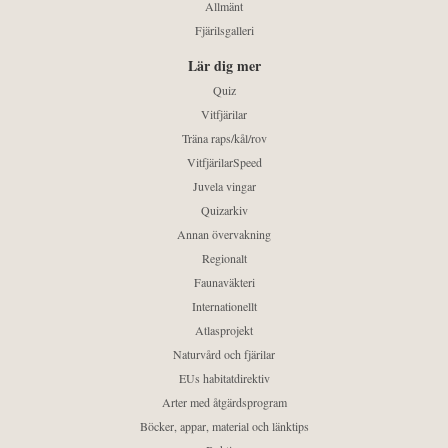
Allmänt
Fjärilsgalleri
Lär dig mer
Quiz
Vitfjärilar
Träna raps/kål/rov
VitfjärilarSpeed
Juvela vingar
Quizarkiv
Annan övervakning
Regionalt
Faunaväkteri
Internationellt
Atlasprojekt
Naturvård och fjärilar
EUs habitatdirektiv
Arter med åtgärdsprogram
Böcker, appar, material och länktips