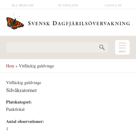
Hoppa till huvudinnehåll
BLI MEDLEM
IN ENGLISH
LOGGA IN
Sökformulär
Hem
» Vitfläckig guldvinge
Vitfläckig guldvinge
Silvåkratornet
Platskategori:
Punktlokal
Antal observationer:
1