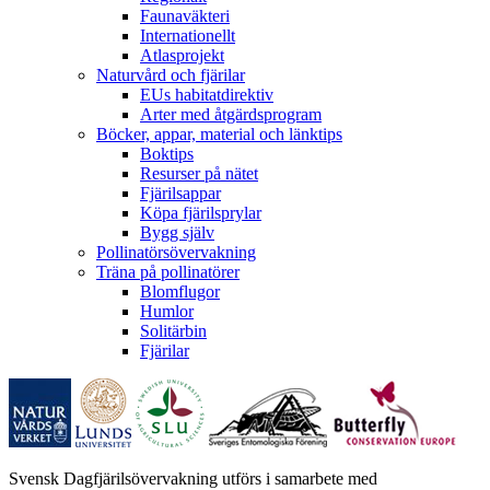
Faunaväkteri
Internationellt
Atlasprojekt
Naturvård och fjärilar
EUs habitatdirektiv
Arter med åtgärdsprogram
Böcker, appar, material och länktips
Boktips
Resurser på nätet
Fjärilsappar
Köpa fjärilsprylar
Bygg själv
Pollinatörsövervakning
Träna på pollinatörer
Blomflugor
Humlor
Solitärbin
Fjärilar
Svensk Dagfjärilsövervakning utförs i samarbete med