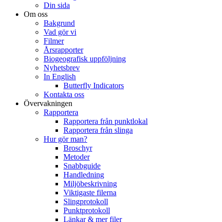
Din sida
Om oss
Bakgrund
Vad gör vi
Filmer
Årsrapporter
Biogeografisk uppföljning
Nyhetsbrev
In English
Butterfly Indicators
Kontakta oss
Övervakningen
Rapportera
Rapportera från punktlokal
Rapportera från slinga
Hur gör man?
Broschyr
Metoder
Snabbguide
Handledning
Miljöbeskrivning
Viktigaste filerna
Slingprotokoll
Punktprotokoll
Länkar & mer filer