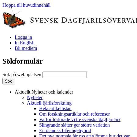
Hoppa till huvudinnehåll
Logga in
In English
Bli medlem
Sökformulär
Sök på webbplatsen
Aktuellt
Nyheter och kalender
Nyheter
Aktuell fjärilsforskning
Hela artikellistan
Om forskningsartiklar och referenser
Varför förlorade vi tre svenska dagfjärilar?
Slingrande slåtter ger större variation
En öländsk blåvingehybrid
Det nya normala får oss att glömma hur det var