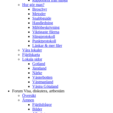
Rapportera från slinga
Hur gör man?
Broschyr
Metoder
Snabbguide
Handledning
Miljöbeskrivning
Viktigaste filerna
Slingprotokoll
Punktprotokoll
Länkar & mer filer
Våra lokaler
Fjärilskarta
Lokala sidor
Gotland
Jämtland
Närke
Västerbotten
Västmanland
Västra Götaland
Forum
Visa, diskutera, artbestäm
Översikt
Ämnen
Fjärilsfrågor
Bilder