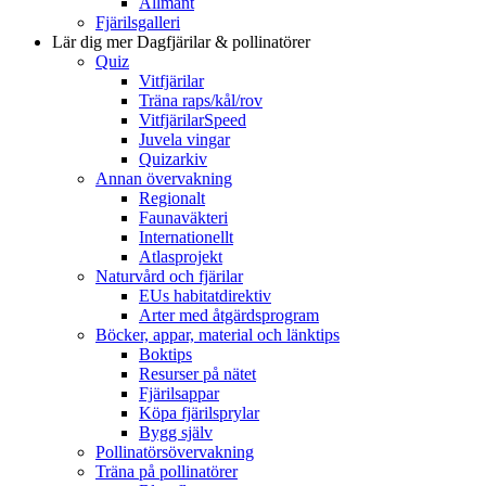
Allmänt
Fjärilsgalleri
Lär dig mer
Dagfjärilar & pollinatörer
Quiz
Vitfjärilar
Träna raps/kål/rov
VitfjärilarSpeed
Juvela vingar
Quizarkiv
Annan övervakning
Regionalt
Faunaväkteri
Internationellt
Atlasprojekt
Naturvård och fjärilar
EUs habitatdirektiv
Arter med åtgärdsprogram
Böcker, appar, material och länktips
Boktips
Resurser på nätet
Fjärilsappar
Köpa fjärilsprylar
Bygg själv
Pollinatörsövervakning
Träna på pollinatörer