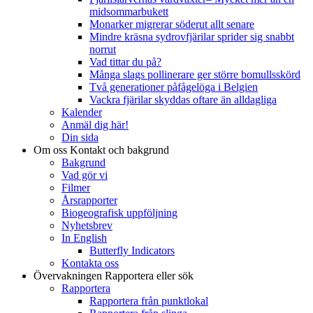
midsommarbukett
Monarker migrerar söderut allt senare
Mindre kräsna sydrovfjärilar sprider sig snabbt
norrut
Vad tittar du på?
Många slags pollinerare ger större bomullsskörd
Två generationer påfågelöga i Belgien
Vackra fjärilar skyddas oftare än alldagliga
Kalender
Anmäl dig här!
Din sida
Om oss
Kontakt och bakgrund
Bakgrund
Vad gör vi
Filmer
Årsrapporter
Biogeografisk uppföljning
Nyhetsbrev
In English
Butterfly Indicators
Kontakta oss
Övervakningen
Rapportera eller sök
Rapportera
Rapportera från punktlokal