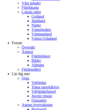
Våra lokaler
Fjärilskarta
Lokala sidor
Gotland
Jämtland
Närke
Västerbotten
Västmanland
Västra Götaland
Forum
Översikt
Ämnen
Fjärilsfrågor
Bilder
Allmänt
Fjärilsgalleri
Lär dig mer
Quiz
Vitfjärilar
Träna raps/kål/rov
VitfjärilarSpeed
Juvela vingar
Quizarkiv
Annan övervakning
Regionalt