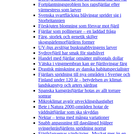
Fortplantningsproblem hos rapsfjärilar efter
värmestress som larver
Svenska svartfläckiga blåvingar sprider sig i
Storbritannien
Förskjuten blomning som försvar mot fjäril
Fjärilar som pollinerare – en laddad fråga
Färg, storlek och genetik skiljer
skogspärlemorfjärilens former
UV-ljus avslöjar busksnabbvingens larver
Sydrovfjäril har smak för stadslivet
Handel med fjärilar omsätter miljontals dollar
Vätska i vingmembran kan ge fjärilsvingar färg
Drastisk minskning av danska habitatspecialister
Fjärilars spridning till nya områden i Sverige och
Finland under 120 år
– betydelsen av klimat,
landskapstyp och arters särdrag
Spanska kamgräsfjärilar hotas av allt torrare
somrar
Mikroklimat avgör utvecklingshastighet
Bete i Natura 2000-områden hotar de
väddnätfjärilar som ska skyddas
Nektar – tema med många variationer
Snabb anpassning till dagslängd hjälper
svingelgräsfjärilens spridning norrut
Fjärilslarvernas värdväxter– Mycket mer än en