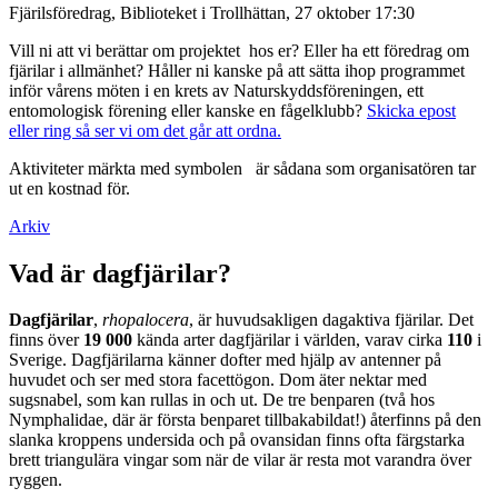
Fjärilsföredrag, Biblioteket i Trollhättan, 27 oktober 17:30
Vill ni att vi berättar om projektet hos er? Eller ha ett föredrag om
fjärilar i allmänhet? Håller ni kanske på att sätta ihop programmet
inför vårens möten i en krets av Naturskyddsföreningen, ett
entomologisk förening eller kanske en fågelklubb?
Skicka epost
eller ring så ser vi om det går att ordna.
Aktiviteter märkta med symbolen
är sådana som organisatören tar
ut en kostnad för.
Arkiv
Vad är dagfjärilar?
Dagfjärilar
,
rhopalocera
, är huvudsakligen dagaktiva fjärilar. Det
finns över
19 000
kända arter dagfjärilar i världen, varav cirka
110
i
Sverige. Dagfjärilarna känner dofter med hjälp av antenner på
huvudet och ser med stora facettögon. Dom äter nektar med
sugsnabel, som kan rullas in och ut. De tre benparen (två hos
Nymphalidae, där är första benparet tillbakabildat!) återfinns på den
slanka kroppens undersida och på ovansidan finns ofta färgstarka
brett triangulära vingar som när de vilar är resta mot varandra över
ryggen.