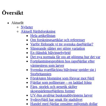
Översikt
Aktuellt
Nyheter
Aktuell fjärilsforskning
Hela artikellistan
Om forskningsartiklar och referenser
Varför förlorade vi tre svenska dagfjärilar?
Slingrande slåtter ger större variation
En öländsk blåvingehybrid
Det nya normala får oss att glömma hur det var
Fortplantningsproblem hos rapsfjärilar efter
värmestress som larver
Svenska svartfläckiga blåvingar sprider sig i
Storbritannien
Förskjuten blomning som försvar mot fjäril
Fjärilar som pollinerare – en laddad fråga
Färg, storlek och genetik skiljer
skogspärlemorfjärilens former
UV-ljus avslöjar busksnabbvingens larver
Sydrovfjäril har smak för stadslivet
Handel med fjärilar omsätter miljontals dollar