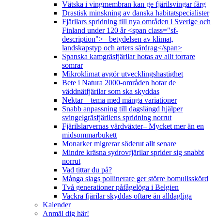
Vätska i vingmembran kan ge fjärilsvingar färg
Drastisk minskning av danska habitatspecialister
Fjärilars spridning till nya områden i Sverige och
Finland under 120 år <span class="sf-
description">– betydelsen av klimat,
landskapstyp och arters särdrag</span>
Spanska kamgräsfjärilar hotas av allt torrare
somrar
Mikroklimat avgör utvecklingshastighet
Bete i Natura 2000-områden hotar de
väddnätfjärilar som ska skyddas
Nektar – tema med många variationer
Snabb anpassning till dagslängd hjälper
svingelgräsfjärilens spridning norrut
Fjärilslarvernas värdväxter– Mycket mer än en
midsommarbukett
Monarker migrerar söderut allt senare
Mindre kräsna sydrovfjärilar sprider sig snabbt
norrut
Vad tittar du på?
Många slags pollinerare ger större bomullsskörd
Två generationer påfågelöga i Belgien
Vackra fjärilar skyddas oftare än alldagliga
Kalender
Anmäl dig här!