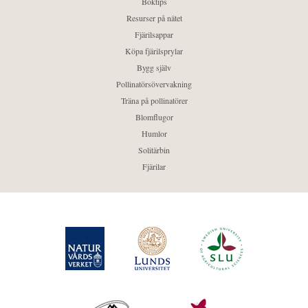
Boktips
Resurser på nätet
Fjärilsappar
Köpa fjärilsprylar
Bygg själv
Pollinatörsövervakning
Träna på pollinatörer
Blomflugor
Humlor
Solitärbin
Fjärilar