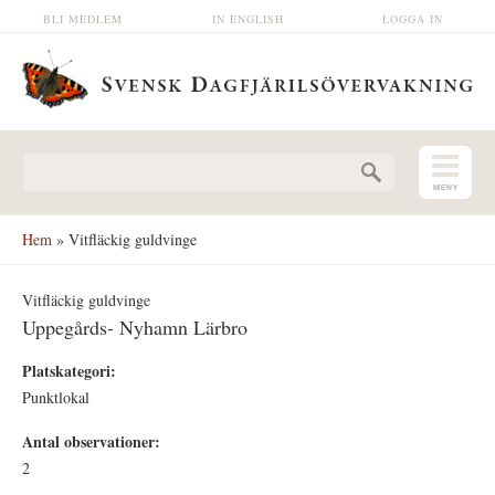
Hoppa till huvudinnehåll
BLI MEDLEM
IN ENGLISH
LOGGA IN
Sökformulär
Hem
» Vitfläckig guldvinge
Vitfläckig guldvinge
Uppegårds- Nyhamn Lärbro
Platskategori:
Punktlokal
Antal observationer:
2