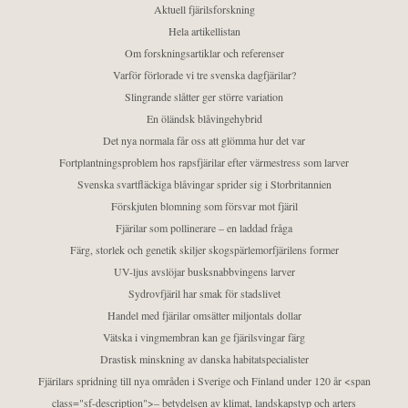
Aktuell fjärilsforskning
Hela artikellistan
Om forskningsartiklar och referenser
Varför förlorade vi tre svenska dagfjärilar?
Slingrande slåtter ger större variation
En öländsk blåvingehybrid
Det nya normala får oss att glömma hur det var
Fortplantningsproblem hos rapsfjärilar efter värmestress som larver
Svenska svartfläckiga blåvingar sprider sig i Storbritannien
Förskjuten blomning som försvar mot fjäril
Fjärilar som pollinerare – en laddad fråga
Färg, storlek och genetik skiljer skogspärlemorfjärilens former
UV-ljus avslöjar busksnabbvingens larver
Sydrovfjäril har smak för stadslivet
Handel med fjärilar omsätter miljontals dollar
Vätska i vingmembran kan ge fjärilsvingar färg
Drastisk minskning av danska habitatspecialister
Fjärilars spridning till nya områden i Sverige och Finland under 120 år <span
class="sf-description">– betydelsen av klimat, landskapstyp och arters