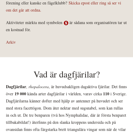
förening eller kanske en fågelklubb?
Skicka epost eller ring så ser vi
om det går att ordna.
Aktiviteter märkta med symbolen
är sådana som organisatören tar ut
en kostnad för.
Arkiv
Vad är dagfjärilar?
Dagfjärilar
,
rhopalocera
, är huvudsakligen dagaktiva fjärilar. Det finns
19 000
110
över
kända arter dagfjärilar i världen, varav cirka
i Sverige.
Dagfjärilarna känner dofter med hjälp av antenner på huvudet och ser
med stora facettögon. Dom äter nektar med sugsnabel, som kan rullas
in och ut. De tre benparen (två hos Nymphalidae, där är första benparet
tillbakabildat!) återfinns på den slanka kroppens undersida och på
ovansidan finns ofta färgstarka brett triangulära vingar som när de vilar