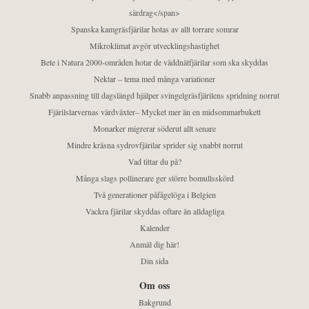
särdrag</span>
Spanska kamgräsfjärilar hotas av allt torrare somrar
Mikroklimat avgör utvecklingshastighet
Bete i Natura 2000-områden hotar de väddnätfjärilar som ska skyddas
Nektar – tema med många variationer
Snabb anpassning till dagslängd hjälper svingelgräsfjärilens spridning norrut
Fjärilslarvernas värdväxter– Mycket mer än en midsommarbukett
Monarker migrerar söderut allt senare
Mindre kräsna sydrovfjärilar sprider sig snabbt norrut
Vad tittar du på?
Många slags pollinerare ger större bomullsskörd
Två generationer påfågelöga i Belgien
Vackra fjärilar skyddas oftare än alldagliga
Kalender
Anmäl dig här!
Din sida
Om oss
Bakgrund