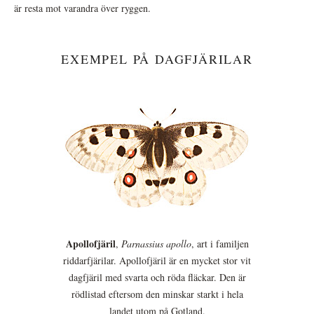
är resta mot varandra över ryggen.
EXEMPEL PÅ DAGFJÄRILAR
Apollofjäril
,
Parnassius apollo
, art i familjen
riddarfjärilar. Apollofjäril är en mycket stor vit
dagfjäril med svarta och röda fläckar. Den är
rödlistad eftersom den minskar starkt i hela
landet utom på Gotland.