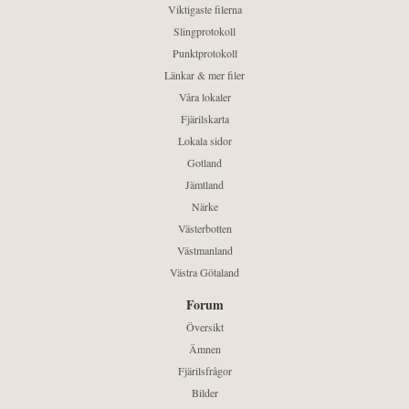
Viktigaste filerna
Slingprotokoll
Punktprotokoll
Länkar & mer filer
Våra lokaler
Fjärilskarta
Lokala sidor
Gotland
Jämtland
Närke
Västerbotten
Västmanland
Västra Götaland
Forum
Översikt
Ämnen
Fjärilsfrågor
Bilder