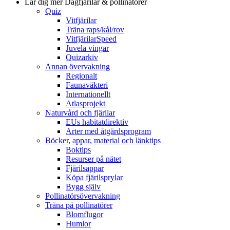
Lär dig mer
Dagfjärilar & pollinatörer
Quiz
Vitfjärilar
Träna raps/kål/rov
VitfjärilarSpeed
Juvela vingar
Quizarkiv
Annan övervakning
Regionalt
Faunaväkteri
Internationellt
Atlasprojekt
Naturvård och fjärilar
EUs habitatdirektiv
Arter med åtgärdsprogram
Böcker, appar, material och länktips
Boktips
Resurser på nätet
Fjärilsappar
Köpa fjärilsprylar
Bygg själv
Pollinatörsövervakning
Träna på pollinatörer
Blomflugor
Humlor