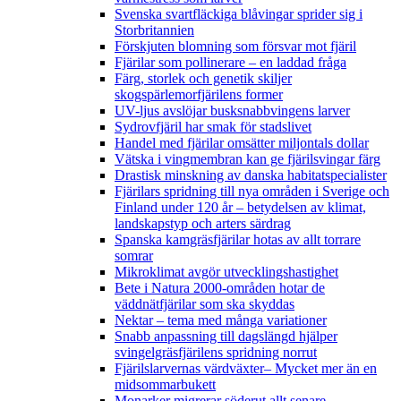
Svenska svartfläckiga blåvingar sprider sig i
Storbritannien
Förskjuten blomning som försvar mot fjäril
Fjärilar som pollinerare – en laddad fråga
Färg, storlek och genetik skiljer
skogspärlemorfjärilens former
UV-ljus avslöjar busksnabbvingens larver
Sydrovfjäril har smak för stadslivet
Handel med fjärilar omsätter miljontals dollar
Vätska i vingmembran kan ge fjärilsvingar färg
Drastisk minskning av danska habitatspecialister
Fjärilars spridning till nya områden i Sverige och
Finland under 120 år
– betydelsen av klimat,
landskapstyp och arters särdrag
Spanska kamgräsfjärilar hotas av allt torrare
somrar
Mikroklimat avgör utvecklingshastighet
Bete i Natura 2000-områden hotar de
väddnätfjärilar som ska skyddas
Nektar – tema med många variationer
Snabb anpassning till dagslängd hjälper
svingelgräsfjärilens spridning norrut
Fjärilslarvernas värdväxter– Mycket mer än en
midsommarbukett
Monarker migrerar söderut allt senare