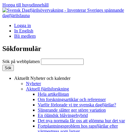
Hoppa till huvudinnehåll
Logga in
In English
Bli medlem
Sökformulär
Sök på webbplatsen
Aktuellt
Nyheter och kalender
Nyheter
Aktuell fjärilsforskning
Hela artikellistan
Om forskningsartiklar och referenser
Varför förlorade vi tre svenska dagfjärilar?
Slingrande slåtter ger större variation
En öländsk blåvingehybrid
Det nya normala får oss att glömma hur det var
Fortplantningsproblem hos rapsfjärilar efter
värmestress som larver