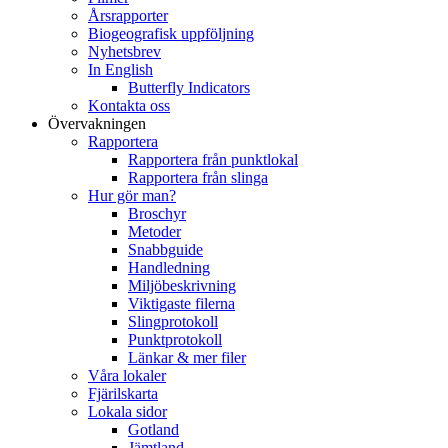
Årsrapporter
Biogeografisk uppföljning
Nyhetsbrev
In English
Butterfly Indicators
Kontakta oss
Övervakningen
Rapportera
Rapportera från punktlokal
Rapportera från slinga
Hur gör man?
Broschyr
Metoder
Snabbguide
Handledning
Miljöbeskrivning
Viktigaste filerna
Slingprotokoll
Punktprotokoll
Länkar & mer filer
Våra lokaler
Fjärilskarta
Lokala sidor
Gotland
Jämtland