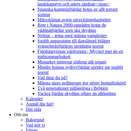
landskapstyp och arters särdrag</span>
Spanska kamgräsfjärilar hotas av allt torrare
somrar
Mikroklimat avgör utvecklingshastighet
Bete i Natura 2000-områden hotar de
väddnätfjärilar som ska skyddas
Nektar – tema med många variationer
Snabb anpassning till dagslängd hjälper
svingelgräsfjärilens spridning norrut
Fjärilslarvernas värdväxter– Mycket mer än en
midsommarbukett
Monarker migrerar söderut allt senare
Mindre kräsna sydrovfjärilar sprider sig snabbt
norrut
Vad tittar du på?
Många slags pollinerare ger större bomullsskörd
Två generationer påfågelöga i Belgien
Vackra fjärilar skyddas oftare än alldagliga
Kalender
Anmäl dig här!
Din sida
Om oss
Bakgrund
Vad gör vi
Filmer