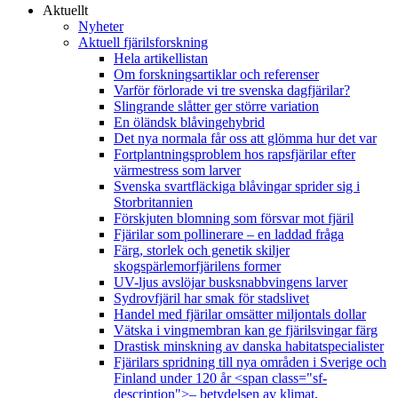
Aktuellt
Nyheter
Aktuell fjärilsforskning
Hela artikellistan
Om forskningsartiklar och referenser
Varför förlorade vi tre svenska dagfjärilar?
Slingrande slåtter ger större variation
En öländsk blåvingehybrid
Det nya normala får oss att glömma hur det var
Fortplantningsproblem hos rapsfjärilar efter
värmestress som larver
Svenska svartfläckiga blåvingar sprider sig i
Storbritannien
Förskjuten blomning som försvar mot fjäril
Fjärilar som pollinerare – en laddad fråga
Färg, storlek och genetik skiljer
skogspärlemorfjärilens former
UV-ljus avslöjar busksnabbvingens larver
Sydrovfjäril har smak för stadslivet
Handel med fjärilar omsätter miljontals dollar
Vätska i vingmembran kan ge fjärilsvingar färg
Drastisk minskning av danska habitatspecialister
Fjärilars spridning till nya områden i Sverige och
Finland under 120 år <span class="sf-
description">– betydelsen av klimat,