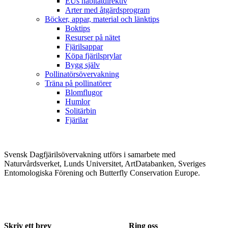
EUs habitatdirektiv
Arter med åtgärdsprogram
Böcker, appar, material och länktips
Boktips
Resurser på nätet
Fjärilsappar
Köpa fjärilsprylar
Bygg själv
Pollinatörsövervakning
Träna på pollinatörer
Blomflugor
Humlor
Solitärbin
Fjärilar
Svensk Dagfjärilsövervakning utförs i samarbete med
Naturvårdsverket, Lunds Universitet, ArtDatabanken, Sveriges
Entomologiska Förening och Butterfly Conservation Europe.
Skriv ett brev
Ring oss