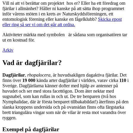
Vill ni att vi berättar om projektet hos er? Eller ha ett föredrag om
fjärilar i allmänhet? Håller ni kanske på att sätta ihop programmet
inför vårens möten i en krets av Naturskyddsföreningen, ett
entomologisk förening eller kanske en fågelklubb?
Skicka epost
eller ring så ser vi om det går att ordna.
Aktiviteter märkta med symbolen
är sådana som organisatören tar
ut en kostnad för.
Arkiv
Vad är dagfjärilar?
Dagfjärilar
,
rhopalocera
, är huvudsakligen dagaktiva fjärilar. Det
finns över
19 000
kända arter dagfjärilar i världen, varav cirka
110
i
Sverige. Dagfjärilarna känner dofter med hjälp av antenner på
huvudet och ser med stora facettögon. Dom äter nektar med
sugsnabel, som kan rullas in och ut. De tre benparen (två hos
Nymphalidae, där är första benparet tillbakabildat!) återfinns på den
slanka kroppens undersida och på ovansidan finns ofta färgstarka
brett triangulära vingar som när de vilar är resta mot varandra över
ryggen.
Exempel på dagfjärilar