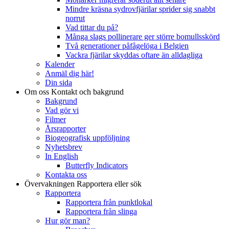
Mindre kräsna sydrovfjärilar sprider sig snabbt
norrut
Vad tittar du på?
Många slags pollinerare ger större bomullsskörd
Två generationer påfågelöga i Belgien
Vackra fjärilar skyddas oftare än alldagliga
Kalender
Anmäl dig här!
Din sida
Om oss
Kontakt och bakgrund
Bakgrund
Vad gör vi
Filmer
Årsrapporter
Biogeografisk uppföljning
Nyhetsbrev
In English
Butterfly Indicators
Kontakta oss
Övervakningen
Rapportera eller sök
Rapportera
Rapportera från punktlokal
Rapportera från slinga
Hur gör man?