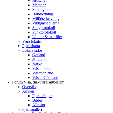
Broschyr
Metoder
Snabbguide
Handledning
Miljöbeskrivning
Viktigaste filerna
Slingprotokoll
Punktprotokoll
Länkar & mer filer
Våra lokaler
Fjärilskarta
Lokala sidor
Gotland
Jämtland
Närke
Västerbotten
Västmanland
Västra Götaland
Forum
Visa, diskutera, artbestäm
Översikt
Ämnen
Fjärilsfrågor
Bilder
Allmänt
Fjärilsgalleri