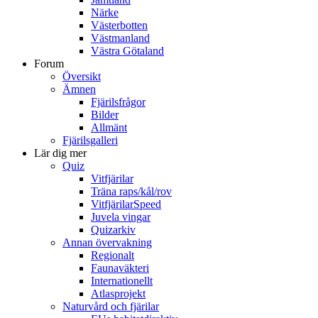
Närke
Västerbotten
Västmanland
Västra Götaland
Forum
Översikt
Ämnen
Fjärilsfrågor
Bilder
Allmänt
Fjärilsgalleri
Lär dig mer
Quiz
Vitfjärilar
Träna raps/kål/rov
VitfjärilarSpeed
Juvela vingar
Quizarkiv
Annan övervakning
Regionalt
Faunaväkteri
Internationellt
Atlasprojekt
Naturvård och fjärilar