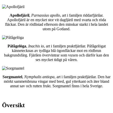
Apollofjäril
,
Parnassius apollo
, art i familjen riddarfjärilar.
Apollofjäril är en mycket stor vit dagfjäril med svarta och röda
fläckar. Den är rödlistad eftersom den minskar starkt i hela landet
utom på Gotland.
Påfågelöga
,
Inachis io
, art i familjen praktfjärilar. Påfågelögat
kännetecknas av tydliga blå ögonfläckar mot en rödbrun
bakgrundsfärg. Fjärilen övervintrar som vuxen och därför kan den
ses mycket tidigt på våren.
Sorgmantel
,
Nymphalis antiopa
, art i familjen praktfjärilar. Den har
mörkt sammetsbruna vingar med bred, gul ytterkant och äter bland
annat sav och rutten frukt. Sorgmantel finns i hela Sverige.
Översikt