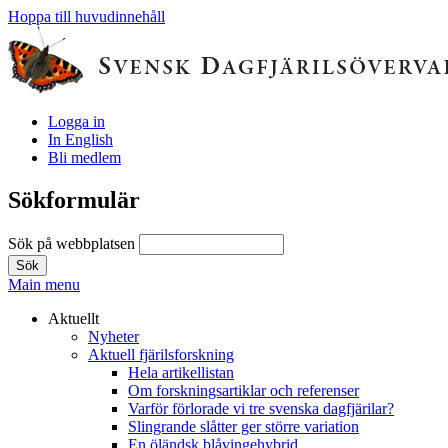
Hoppa till huvudinnehåll
Logga in
In English
Bli medlem
Sökformulär
Sök på webbplatsen
Main menu
Aktuellt
Nyheter
Aktuell fjärilsforskning
Hela artikellistan
Om forskningsartiklar och referenser
Varför förlorade vi tre svenska dagfjärilar?
Slingrande slåtter ger större variation
En öländsk blåvingehybrid