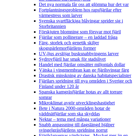
Det nya normala får oss att glömma hur det var
Fortplantningsproblem hos rapsfjärilar efter
värmestress som larver
Svenska svartfläckiga blåvingar sprider sig i
Storbritannien
Förskjuten blomning som försvar mot fjäril
Fjärilar som pollinerare – en laddad fråga
Färg, storlek och genetik skiljer
skogspärlemorfjärilens former
UV-ljus avslöjar busksnabbvingens larver
Sydrovfjäril har smak för stadslivet
Handel med fjärilar omsätter miljontals dollar
Vätska i vingmembran kan ge fjärilsvingar färg
Drastisk minskning av danska habitatspecialister
Fjärilars spridning till nya områden i Sverige och
Finland under 120 år
Spanska kamgräsfjärilar hotas av allt torrare
somrar
Mikroklimat avgör utvecklingshastighet
Bete i Natura 2000-områden hotar de
väddnätfjärilar som ska skyddas
Nektar – tema med många variationer
Snabb anpassning till dagslängd hjälper
svingelgräsfjärilens spridning norrut
Fjärilslarvernas värdväxter– Mycket mer än en