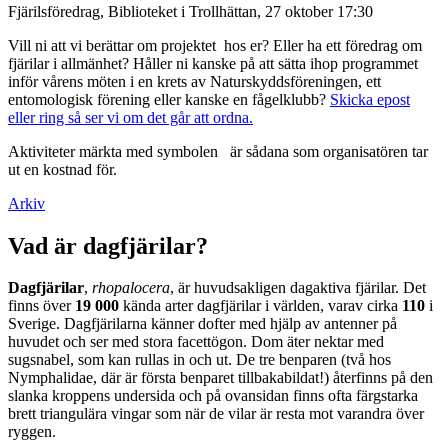
Fjärilsföredrag, Biblioteket i Trollhättan, 27 oktober 17:30
Vill ni att vi berättar om projektet hos er? Eller ha ett föredrag om
fjärilar i allmänhet? Håller ni kanske på att sätta ihop programmet
inför vårens möten i en krets av Naturskyddsföreningen, ett
entomologisk förening eller kanske en fågelklubb?
Skicka epost
eller ring så ser vi om det går att ordna.
Aktiviteter märkta med symbolen
är sådana som organisatören tar
ut en kostnad för.
Arkiv
Vad är dagfjärilar?
Dagfjärilar
,
rhopalocera
, är huvudsakligen dagaktiva fjärilar. Det
finns över
19 000
kända arter dagfjärilar i världen, varav cirka
110
i
Sverige. Dagfjärilarna känner dofter med hjälp av antenner på
huvudet och ser med stora facettögon. Dom äter nektar med
sugsnabel, som kan rullas in och ut. De tre benparen (två hos
Nymphalidae, där är första benparet tillbakabildat!) återfinns på den
slanka kroppens undersida och på ovansidan finns ofta färgstarka
brett triangulära vingar som när de vilar är resta mot varandra över
ryggen.