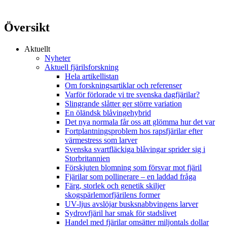
Översikt
Aktuellt
Nyheter
Aktuell fjärilsforskning
Hela artikellistan
Om forskningsartiklar och referenser
Varför förlorade vi tre svenska dagfjärilar?
Slingrande slåtter ger större variation
En öländsk blåvingehybrid
Det nya normala får oss att glömma hur det var
Fortplantningsproblem hos rapsfjärilar efter
värmestress som larver
Svenska svartfläckiga blåvingar sprider sig i
Storbritannien
Förskjuten blomning som försvar mot fjäril
Fjärilar som pollinerare – en laddad fråga
Färg, storlek och genetik skiljer
skogspärlemorfjärilens former
UV-ljus avslöjar busksnabbvingens larver
Sydrovfjäril har smak för stadslivet
Handel med fjärilar omsätter miljontals dollar