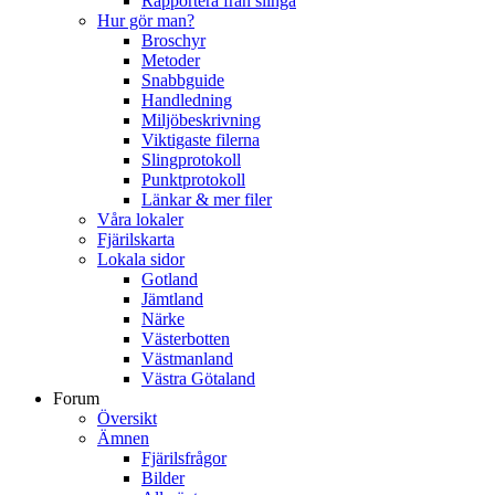
Rapportera från slinga
Hur gör man?
Broschyr
Metoder
Snabbguide
Handledning
Miljöbeskrivning
Viktigaste filerna
Slingprotokoll
Punktprotokoll
Länkar & mer filer
Våra lokaler
Fjärilskarta
Lokala sidor
Gotland
Jämtland
Närke
Västerbotten
Västmanland
Västra Götaland
Forum
Översikt
Ämnen
Fjärilsfrågor
Bilder