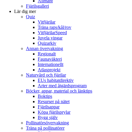
Allmänt
Fjärilsgalleri
Lär dig mer
Quiz
Vitfjärilar
Träna raps/kål/rov
VitfjärilarSpeed
Juvela vingar
Quizarkiv
Annan övervakning
Regionalt
Faunaväkteri
Internationellt
Atlasprojekt
Naturvård och fjärilar
EUs habitatdirektiv
Arter med åtgärdsprogram
Böcker, appar, material och länktips
Boktips
Resurser på nätet
Fjärilsappar
Köpa fjärilsprylar
Bygg själv
Pollinatörsövervakning
Träna på pollinatörer