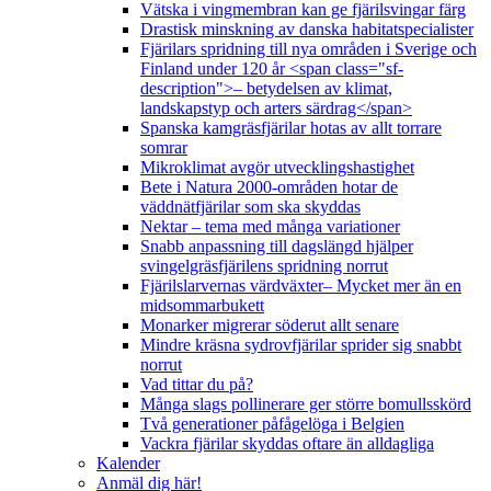
Vätska i vingmembran kan ge fjärilsvingar färg
Drastisk minskning av danska habitatspecialister
Fjärilars spridning till nya områden i Sverige och
Finland under 120 år <span class="sf-
description">– betydelsen av klimat,
landskapstyp och arters särdrag</span>
Spanska kamgräsfjärilar hotas av allt torrare
somrar
Mikroklimat avgör utvecklingshastighet
Bete i Natura 2000-områden hotar de
väddnätfjärilar som ska skyddas
Nektar – tema med många variationer
Snabb anpassning till dagslängd hjälper
svingelgräsfjärilens spridning norrut
Fjärilslarvernas värdväxter– Mycket mer än en
midsommarbukett
Monarker migrerar söderut allt senare
Mindre kräsna sydrovfjärilar sprider sig snabbt
norrut
Vad tittar du på?
Många slags pollinerare ger större bomullsskörd
Två generationer påfågelöga i Belgien
Vackra fjärilar skyddas oftare än alldagliga
Kalender
Anmäl dig här!