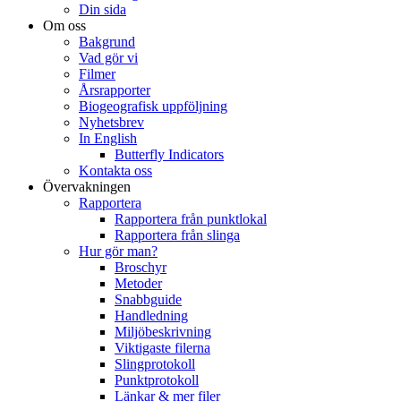
Din sida
Om oss
Bakgrund
Vad gör vi
Filmer
Årsrapporter
Biogeografisk uppföljning
Nyhetsbrev
In English
Butterfly Indicators
Kontakta oss
Övervakningen
Rapportera
Rapportera från punktlokal
Rapportera från slinga
Hur gör man?
Broschyr
Metoder
Snabbguide
Handledning
Miljöbeskrivning
Viktigaste filerna
Slingprotokoll
Punktprotokoll
Länkar & mer filer