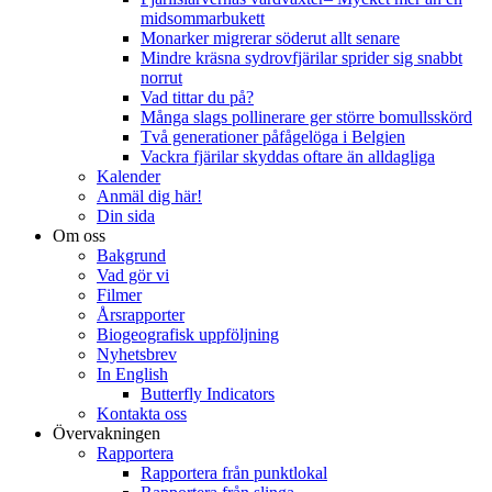
midsommarbukett
Monarker migrerar söderut allt senare
Mindre kräsna sydrovfjärilar sprider sig snabbt
norrut
Vad tittar du på?
Många slags pollinerare ger större bomullsskörd
Två generationer påfågelöga i Belgien
Vackra fjärilar skyddas oftare än alldagliga
Kalender
Anmäl dig här!
Din sida
Om oss
Bakgrund
Vad gör vi
Filmer
Årsrapporter
Biogeografisk uppföljning
Nyhetsbrev
In English
Butterfly Indicators
Kontakta oss
Övervakningen
Rapportera
Rapportera från punktlokal