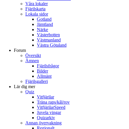
Våra lokaler
Fjärilskarta
Lokala sidor
Gotland
Jämtland
Närke
Västerbotten
Västmanland
Västra Götaland
Forum
Översikt
Ämnen
Fjärilsfrågor
Bilder
Allmänt
Fjärilsgalleri
Lär dig mer
Quiz
Vitfjärilar
Träna raps/kål/rov
VitfjärilarSpeed
Juvela vingar
Quizarkiv
Annan övervakning
Regionalt