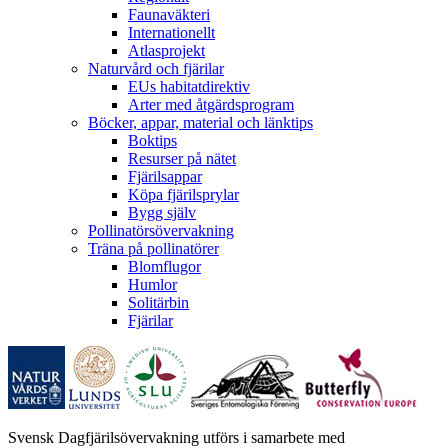
Faunaväkteri
Internationellt
Atlasprojekt
Naturvård och fjärilar
EUs habitatdirektiv
Arter med åtgärdsprogram
Böcker, appar, material och länktips
Boktips
Resurser på nätet
Fjärilsappar
Köpa fjärilsprylar
Bygg själv
Pollinatörsövervakning
Träna på pollinatörer
Blomflugor
Humlor
Solitärbin
Fjärilar
Svensk Dagfjärilsövervakning utförs i samarbete med