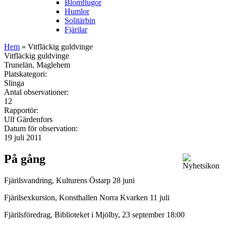
Blomflugor
Humlor
Solitärbin
Fjärilar
Hem
» Vitfläckig guldvinge
Vitfläckig guldvinge
Trunelän, Maglehem
Platskategori:
Slinga
Antal observationer:
12
Rapportör:
Ulf Gärdenfors
Datum för observation:
19 juli 2011
På gång
Fjärilsvandring, Kulturens Östarp 28 juni
Fjärilsexkursion, Konsthallen Norra Kvarken 11 juli
Fjärilsföredrag, Biblioteket i Mjölby, 23 september 18:00