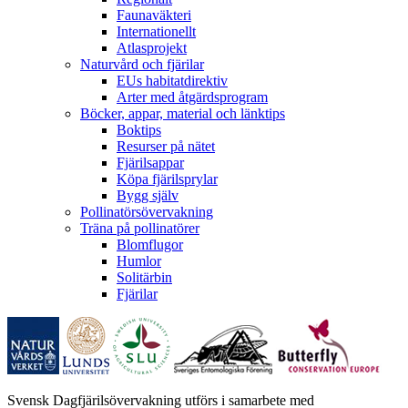
Faunaväkteri
Internationellt
Atlasprojekt
Naturvård och fjärilar
EUs habitatdirektiv
Arter med åtgärdsprogram
Böcker, appar, material och länktips
Boktips
Resurser på nätet
Fjärilsappar
Köpa fjärilsprylar
Bygg själv
Pollinatörsövervakning
Träna på pollinatörer
Blomflugor
Humlor
Solitärbin
Fjärilar
Svensk Dagfjärilsövervakning utförs i samarbete med