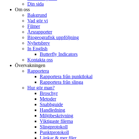
Din sida
Om oss
Bakgrund
Vad gör vi
Filmer
Årsrapporter
Biogeografisk uppföljning
Nyhetsbrev
In English
Butterfly Indicators
Kontakta oss
Övervakningen
Rapportera
Rapportera från punktlokal
Rapportera från slinga
Hur gör man?
Broschyr
Metoder
Snabbguide
Handledning
Miljöbeskrivning
Viktigaste filerna
Slingprotokoll
Punktprotokoll
Länkar & mer filer