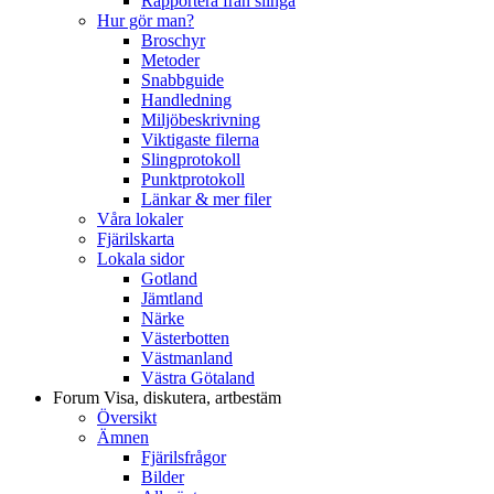
Rapportera från slinga
Hur gör man?
Broschyr
Metoder
Snabbguide
Handledning
Miljöbeskrivning
Viktigaste filerna
Slingprotokoll
Punktprotokoll
Länkar & mer filer
Våra lokaler
Fjärilskarta
Lokala sidor
Gotland
Jämtland
Närke
Västerbotten
Västmanland
Västra Götaland
Forum
Visa, diskutera, artbestäm
Översikt
Ämnen
Fjärilsfrågor
Bilder