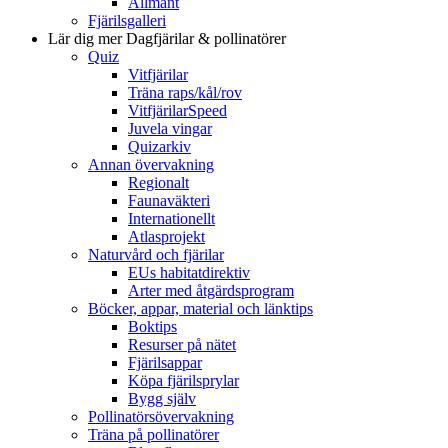
Allmänt
Fjärilsgalleri
Lär dig mer
Dagfjärilar & pollinatörer
Quiz
Vitfjärilar
Träna raps/kål/rov
VitfjärilarSpeed
Juvela vingar
Quizarkiv
Annan övervakning
Regionalt
Faunaväkteri
Internationellt
Atlasprojekt
Naturvård och fjärilar
EUs habitatdirektiv
Arter med åtgärdsprogram
Böcker, appar, material och länktips
Boktips
Resurser på nätet
Fjärilsappar
Köpa fjärilsprylar
Bygg själv
Pollinatörsövervakning
Träna på pollinatörer