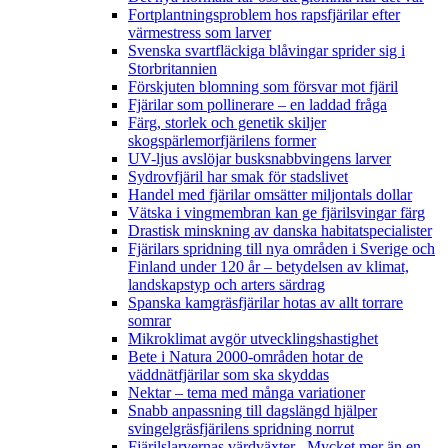
Fortplantningsproblem hos rapsfjärilar efter
värmestress som larver
Svenska svartfläckiga blåvingar sprider sig i
Storbritannien
Förskjuten blomning som försvar mot fjäril
Fjärilar som pollinerare – en laddad fråga
Färg, storlek och genetik skiljer
skogspärlemorfjärilens former
UV-ljus avslöjar busksnabbvingens larver
Sydrovfjäril har smak för stadslivet
Handel med fjärilar omsätter miljontals dollar
Vätska i vingmembran kan ge fjärilsvingar färg
Drastisk minskning av danska habitatspecialister
Fjärilars spridning till nya områden i Sverige och
Finland under 120 år
– betydelsen av klimat,
landskapstyp och arters särdrag
Spanska kamgräsfjärilar hotas av allt torrare
somrar
Mikroklimat avgör utvecklingshastighet
Bete i Natura 2000-områden hotar de
väddnätfjärilar som ska skyddas
Nektar – tema med många variationer
Snabb anpassning till dagslängd hjälper
svingelgräsfjärilens spridning norrut
Fjärilslarvernas värdväxter– Mycket mer än en