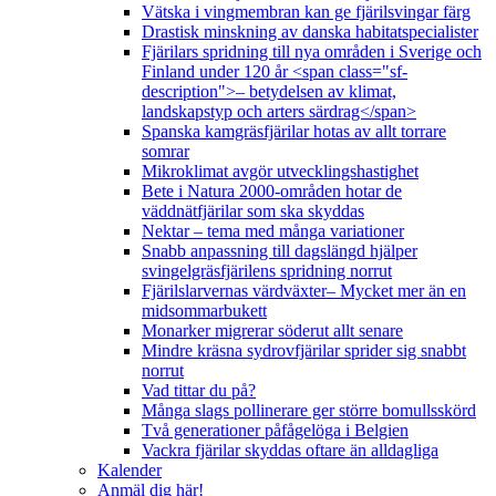
Vätska i vingmembran kan ge fjärilsvingar färg
Drastisk minskning av danska habitatspecialister
Fjärilars spridning till nya områden i Sverige och
Finland under 120 år <span class="sf-
description">– betydelsen av klimat,
landskapstyp och arters särdrag</span>
Spanska kamgräsfjärilar hotas av allt torrare
somrar
Mikroklimat avgör utvecklingshastighet
Bete i Natura 2000-områden hotar de
väddnätfjärilar som ska skyddas
Nektar – tema med många variationer
Snabb anpassning till dagslängd hjälper
svingelgräsfjärilens spridning norrut
Fjärilslarvernas värdväxter– Mycket mer än en
midsommarbukett
Monarker migrerar söderut allt senare
Mindre kräsna sydrovfjärilar sprider sig snabbt
norrut
Vad tittar du på?
Många slags pollinerare ger större bomullsskörd
Två generationer påfågelöga i Belgien
Vackra fjärilar skyddas oftare än alldagliga
Kalender
Anmäl dig här!