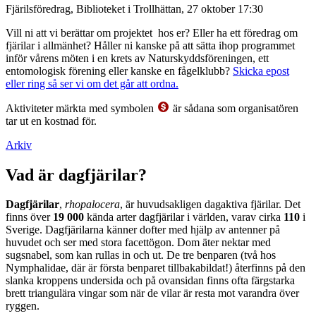
Fjärilsföredrag, Biblioteket i Trollhättan, 27 oktober 17:30
Vill ni att vi berättar om projektet hos er? Eller ha ett föredrag om
fjärilar i allmänhet? Håller ni kanske på att sätta ihop programmet
inför vårens möten i en krets av Naturskyddsföreningen, ett
entomologisk förening eller kanske en fågelklubb?
Skicka epost
eller ring så ser vi om det går att ordna.
Aktiviteter märkta med symbolen
är sådana som organisatören
tar ut en kostnad för.
Arkiv
Vad är dagfjärilar?
Dagfjärilar
,
rhopalocera
, är huvudsakligen dagaktiva fjärilar. Det
finns över
19 000
kända arter dagfjärilar i världen, varav cirka
110
i
Sverige. Dagfjärilarna känner dofter med hjälp av antenner på
huvudet och ser med stora facettögon. Dom äter nektar med
sugsnabel, som kan rullas in och ut. De tre benparen (två hos
Nymphalidae, där är första benparet tillbakabildat!) återfinns på den
slanka kroppens undersida och på ovansidan finns ofta färgstarka
brett triangulära vingar som när de vilar är resta mot varandra över
ryggen.