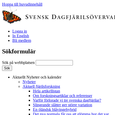
Hoppa till huvudinnehåll
Logga in
In English
Bli medlem
Sökformulär
Sök på webbplatsen
Aktuellt
Nyheter och kalender
Nyheter
Aktuell fjärilsforskning
Hela artikellistan
Om forskningsartiklar och referenser
Varför förlorade vi tre svenska dagfjärilar?
Slingrande slåtter ger större variation
En öländsk blåvingehybrid
Det nya normala får oss att glömma hur det var