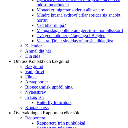
midsommarbukett
Monarker migrerar söderut allt senare
Mindre kräsna sydrovfjärilar sprider sig snabbt
norrut
Vad tittar du på?
Många slags pollinerare ger större bomullsskörd
Två generationer påfågelöga i Belgien
Vackra fjärilar skyddas oftare än alldagliga
Kalender
Anmäl dig här!
Din sida
Om oss
Kontakt och bakgrund
Bakgrund
Vad gör vi
Filmer
Årsrapporter
Biogeografisk uppföljning
Nyhetsbrev
In English
Butterfly Indicators
Kontakta oss
Övervakningen
Rapportera eller sök
Rapportera
Rapportera från punktlokal