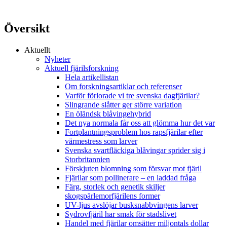
Översikt
Aktuellt
Nyheter
Aktuell fjärilsforskning
Hela artikellistan
Om forskningsartiklar och referenser
Varför förlorade vi tre svenska dagfjärilar?
Slingrande slåtter ger större variation
En öländsk blåvingehybrid
Det nya normala får oss att glömma hur det var
Fortplantningsproblem hos rapsfjärilar efter
värmestress som larver
Svenska svartfläckiga blåvingar sprider sig i
Storbritannien
Förskjuten blomning som försvar mot fjäril
Fjärilar som pollinerare – en laddad fråga
Färg, storlek och genetik skiljer
skogspärlemorfjärilens former
UV-ljus avslöjar busksnabbvingens larver
Sydrovfjäril har smak för stadslivet
Handel med fjärilar omsätter miljontals dollar