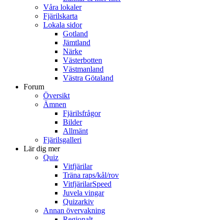
Våra lokaler
Fjärilskarta
Lokala sidor
Gotland
Jämtland
Närke
Västerbotten
Västmanland
Västra Götaland
Forum
Översikt
Ämnen
Fjärilsfrågor
Bilder
Allmänt
Fjärilsgalleri
Lär dig mer
Quiz
Vitfjärilar
Träna raps/kål/rov
VitfjärilarSpeed
Juvela vingar
Quizarkiv
Annan övervakning
Regionalt