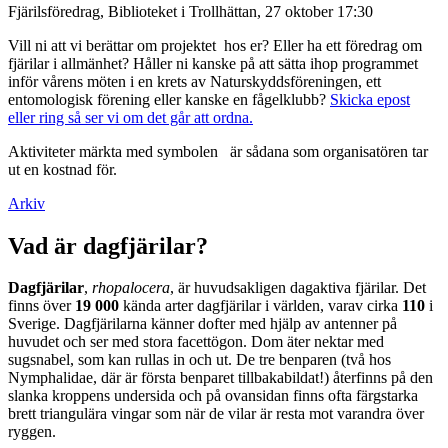
Fjärilsföredrag, Biblioteket i Trollhättan, 27 oktober 17:30
Vill ni att vi berättar om projektet hos er? Eller ha ett föredrag om
fjärilar i allmänhet? Håller ni kanske på att sätta ihop programmet
inför vårens möten i en krets av Naturskyddsföreningen, ett
entomologisk förening eller kanske en fågelklubb?
Skicka epost
eller ring så ser vi om det går att ordna.
Aktiviteter märkta med symbolen
är sådana som organisatören tar
ut en kostnad för.
Arkiv
Vad är dagfjärilar?
Dagfjärilar
,
rhopalocera
, är huvudsakligen dagaktiva fjärilar. Det
finns över
19 000
kända arter dagfjärilar i världen, varav cirka
110
i
Sverige. Dagfjärilarna känner dofter med hjälp av antenner på
huvudet och ser med stora facettögon. Dom äter nektar med
sugsnabel, som kan rullas in och ut. De tre benparen (två hos
Nymphalidae, där är första benparet tillbakabildat!) återfinns på den
slanka kroppens undersida och på ovansidan finns ofta färgstarka
brett triangulära vingar som när de vilar är resta mot varandra över
ryggen.