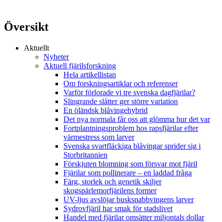
Översikt
Aktuellt
Nyheter
Aktuell fjärilsforskning
Hela artikellistan
Om forskningsartiklar och referenser
Varför förlorade vi tre svenska dagfjärilar?
Slingrande slåtter ger större variation
En öländsk blåvingehybrid
Det nya normala får oss att glömma hur det var
Fortplantningsproblem hos rapsfjärilar efter
värmestress som larver
Svenska svartfläckiga blåvingar sprider sig i
Storbritannien
Förskjuten blomning som försvar mot fjäril
Fjärilar som pollinerare – en laddad fråga
Färg, storlek och genetik skiljer
skogspärlemorfjärilens former
UV-ljus avslöjar busksnabbvingens larver
Sydrovfjäril har smak för stadslivet
Handel med fjärilar omsätter miljontals dollar