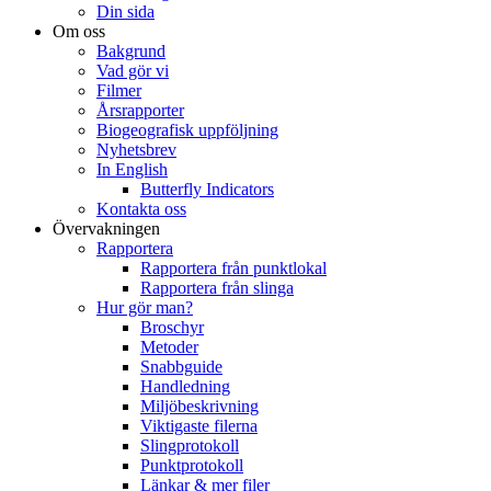
Din sida
Om oss
Bakgrund
Vad gör vi
Filmer
Årsrapporter
Biogeografisk uppföljning
Nyhetsbrev
In English
Butterfly Indicators
Kontakta oss
Övervakningen
Rapportera
Rapportera från punktlokal
Rapportera från slinga
Hur gör man?
Broschyr
Metoder
Snabbguide
Handledning
Miljöbeskrivning
Viktigaste filerna
Slingprotokoll
Punktprotokoll
Länkar & mer filer