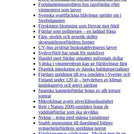
Fortplantningsproblem hos rapsfjärilar efter
värmestress som larver
Svenska svartfläckiga blåvingar sprider sig i
Storbritannien
Förskjuten blomning som försvar mot fjäril
Fjärilar som pollinerare – en laddad fråga
Färg, storlek och genetik skiljer
skogspärlemorfjärilens former
UV-ljus avslöjar busksnabbvingens larver
Sydrovfjäril har smak för stadslivet
Handel med fjärilar omsätter miljontals dollar
Vätska i vingmembran kan ge fjärilsvingar färg
Drastisk minskning av danska habitatspecialister
Fjärilars spridning till nya områden i Sverige och
Finland under 120 år
– betydelsen av klimat,
landskapstyp och arters särdrag
Spanska kamgräsfjärilar hotas av allt torrare
somrar
Mikroklimat avgör utvecklingshastighet
Bete i Natura 2000-områden hotar de
väddnätfjärilar som ska skyddas
Nektar – tema med många variationer
Snabb anpassning till dagslängd hjälper
svingelgräsfjärilens spridning norrut
Fjärilslarvernas värdväxter– Mycket mer än en