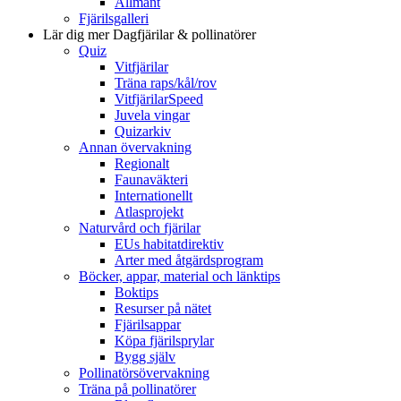
Allmänt
Fjärilsgalleri
Lär dig mer
Dagfjärilar & pollinatörer
Quiz
Vitfjärilar
Träna raps/kål/rov
VitfjärilarSpeed
Juvela vingar
Quizarkiv
Annan övervakning
Regionalt
Faunaväkteri
Internationellt
Atlasprojekt
Naturvård och fjärilar
EUs habitatdirektiv
Arter med åtgärdsprogram
Böcker, appar, material och länktips
Boktips
Resurser på nätet
Fjärilsappar
Köpa fjärilsprylar
Bygg själv
Pollinatörsövervakning
Träna på pollinatörer