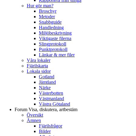
Rapportera från slinga
Hur gör man?
Broschyr
Metoder
Snabbguide
Handledning
Miljöbeskrivning
Viktigaste filerna
Slingprotokoll
Punktprotokoll
Länkar & mer filer
Våra lokaler
Fjärilskarta
Lokala sidor
Gotland
Jämtland
Närke
Västerbotten
Västmanland
Västra Götaland
Forum
Visa, diskutera, artbestäm
Översikt
Ämnen
Fjärilsfrågor
Bilder