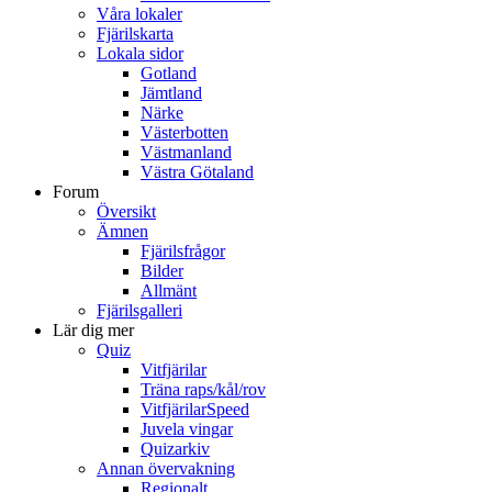
Våra lokaler
Fjärilskarta
Lokala sidor
Gotland
Jämtland
Närke
Västerbotten
Västmanland
Västra Götaland
Forum
Översikt
Ämnen
Fjärilsfrågor
Bilder
Allmänt
Fjärilsgalleri
Lär dig mer
Quiz
Vitfjärilar
Träna raps/kål/rov
VitfjärilarSpeed
Juvela vingar
Quizarkiv
Annan övervakning
Regionalt