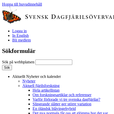
Hoppa till huvudinnehåll
Logga in
In English
Bli medlem
Sökformulär
Sök på webbplatsen
Aktuellt
Nyheter och kalender
Nyheter
Aktuell fjärilsforskning
Hela artikellistan
Om forskningsartiklar och referenser
Varför förlorade vi tre svenska dagfjärilar?
Slingrande slåtter ger större variation
En öländsk blåvingehybrid
Det nya normala får oss att glömma hur det var