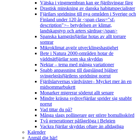
Vätska i vingmembran kan ge fjärilsvingar färg
Drastisk minskning av danska habitatspecialister
Fjärilars spridning till nya områden i Sverige och
Finland under 120 år <span class="sf-
description">– betydelsen av klimat,
landskapstyp och arters särdrag</span>
Spanska kamgräsfjärilar hotas av allt torrare
somrar
Mikroklimat avgör utvecklingshastighet
Bete i Natura 2000-områden hotar de
väddnätfjärilar som ska skyddas
Nektar – tema med många variationer
Snabb anpassning till dagslängd hjälper
svingelgräsfjärilens spridning norrut
Fjärilslarvernas värdväxter– Mycket mer än en
midsommarbukett
Monarker migrerar söderut allt senare
Mindre kräsna sydrovfjärilar sprider sig snabbt
norrut
Vad tittar du på?
Många slags pollinerare ger större bomullsskörd
Två generationer påfågelöga i Belgien
Vackra fjärilar skyddas oftare än alldagliga
Kalender
Anmäl dig här!