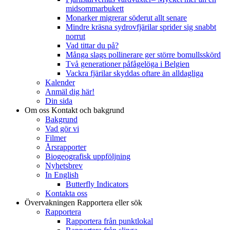
midsommarbukett
Monarker migrerar söderut allt senare
Mindre kräsna sydrovfjärilar sprider sig snabbt
norrut
Vad tittar du på?
Många slags pollinerare ger större bomullsskörd
Två generationer påfågelöga i Belgien
Vackra fjärilar skyddas oftare än alldagliga
Kalender
Anmäl dig här!
Din sida
Om oss
Kontakt och bakgrund
Bakgrund
Vad gör vi
Filmer
Årsrapporter
Biogeografisk uppföljning
Nyhetsbrev
In English
Butterfly Indicators
Kontakta oss
Övervakningen
Rapportera eller sök
Rapportera
Rapportera från punktlokal