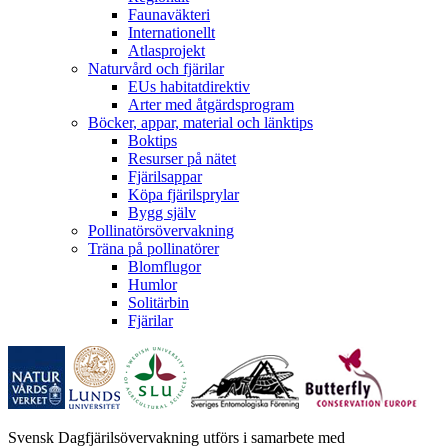
Faunaväkteri
Internationellt
Atlasprojekt
Naturvård och fjärilar
EUs habitatdirektiv
Arter med åtgärdsprogram
Böcker, appar, material och länktips
Boktips
Resurser på nätet
Fjärilsappar
Köpa fjärilsprylar
Bygg själv
Pollinatörsövervakning
Träna på pollinatörer
Blomflugor
Humlor
Solitärbin
Fjärilar
Svensk Dagfjärilsövervakning utförs i samarbete med