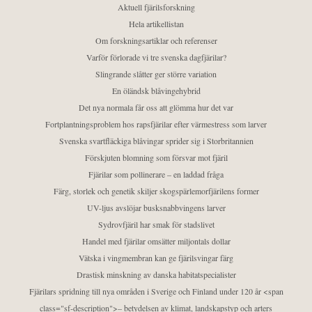
Aktuell fjärilsforskning
Hela artikellistan
Om forskningsartiklar och referenser
Varför förlorade vi tre svenska dagfjärilar?
Slingrande slåtter ger större variation
En öländsk blåvingehybrid
Det nya normala får oss att glömma hur det var
Fortplantningsproblem hos rapsfjärilar efter värmestress som larver
Svenska svartfläckiga blåvingar sprider sig i Storbritannien
Förskjuten blomning som försvar mot fjäril
Fjärilar som pollinerare – en laddad fråga
Färg, storlek och genetik skiljer skogspärlemorfjärilens former
UV-ljus avslöjar busksnabbvingens larver
Sydrovfjäril har smak för stadslivet
Handel med fjärilar omsätter miljontals dollar
Vätska i vingmembran kan ge fjärilsvingar färg
Drastisk minskning av danska habitatspecialister
Fjärilars spridning till nya områden i Sverige och Finland under 120 år <span
class="sf-description">– betydelsen av klimat, landskapstyp och arters