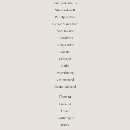
Viktigaste filerna
Slingprotokoll
Punktprotokoll
Länkar & mer filer
Våra lokaler
Fjärilskarta
Lokala sidor
Gotland
Jämtland
Närke
Västerbotten
Västmanland
Västra Götaland
Forum
Översikt
Ämnen
Fjärilsfrågor
Bilder