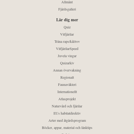
Allmänt
Fjärilsgalleri
Lär dig mer
Quiz
Vitfjärilar
Träna raps/kål/rov
VitfjärilarSpeed
Juvela vingar
Quizarkiv
Annan övervakning
Regionalt
Faunaväkteri
Internationellt
Atlasprojekt
Naturvård och fjärilar
EUs habitatdirektiv
Arter med åtgärdsprogram
Böcker, appar, material och länktips