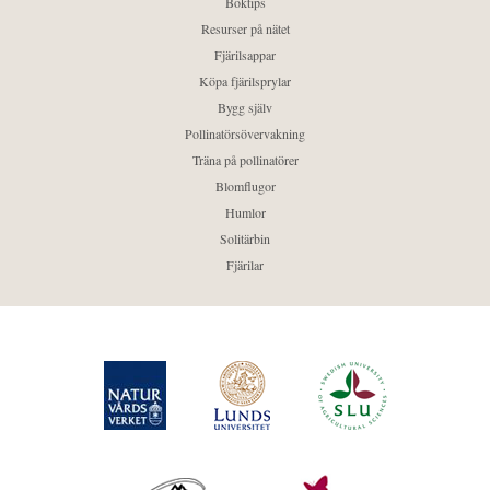
Boktips
Resurser på nätet
Fjärilsappar
Köpa fjärilsprylar
Bygg själv
Pollinatörsövervakning
Träna på pollinatörer
Blomflugor
Humlor
Solitärbin
Fjärilar