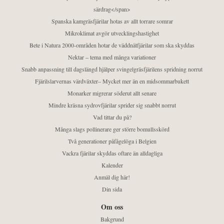
särdrag</span>
Spanska kamgräsfjärilar hotas av allt torrare somrar
Mikroklimat avgör utvecklingshastighet
Bete i Natura 2000-områden hotar de väddnätfjärilar som ska skyddas
Nektar – tema med många variationer
Snabb anpassning till dagslängd hjälper svingelgräsfjärilens spridning norrut
Fjärilslarvernas värdväxter– Mycket mer än en midsommarbukett
Monarker migrerar söderut allt senare
Mindre kräsna sydrovfjärilar sprider sig snabbt norrut
Vad tittar du på?
Många slags pollinerare ger större bomullsskörd
Två generationer påfågelöga i Belgien
Vackra fjärilar skyddas oftare än alldagliga
Kalender
Anmäl dig här!
Din sida
Om oss
Bakgrund