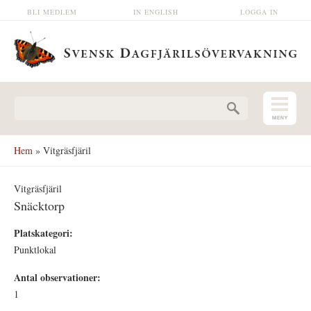
Hoppa till huvudinnehåll
BLI MEDLEM
IN ENGLISH
LOGGA IN
Sökformulär
Hem
» Vitgräsfjäril
Vitgräsfjäril
Snäcktorp
Platskategori:
Punktlokal
Antal observationer:
1