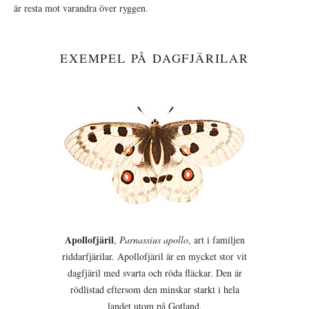
är resta mot varandra över ryggen.
EXEMPEL PÅ DAGFJÄRILAR
Apollofjäril
,
Parnassius apollo
, art i familjen
riddarfjärilar. Apollofjäril är en mycket stor vit
dagfjäril med svarta och röda fläckar. Den är
rödlistad eftersom den minskar starkt i hela
landet utom på Gotland.