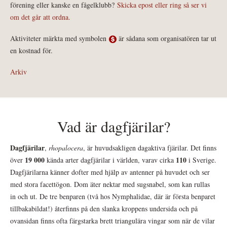
förening eller kanske en fågelklubb?
Skicka epost eller ring så ser vi
om det går att ordna.
Aktiviteter märkta med symbolen
är sådana som organisatören tar ut
en kostnad för.
Arkiv
Vad är dagfjärilar?
Dagfjärilar
,
rhopalocera
, är huvudsakligen dagaktiva fjärilar. Det finns
19 000
110
över
kända arter dagfjärilar i världen, varav cirka
i Sverige.
Dagfjärilarna känner dofter med hjälp av antenner på huvudet och ser
med stora facettögon. Dom äter nektar med sugsnabel, som kan rullas
in och ut. De tre benparen (två hos Nymphalidae, där är första benparet
tillbakabildat!) återfinns på den slanka kroppens undersida och på
ovansidan finns ofta färgstarka brett triangulära vingar som när de vilar