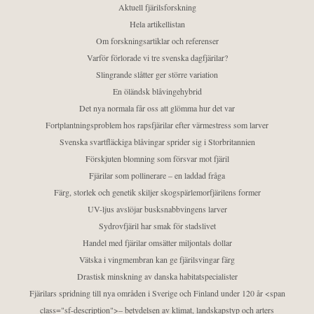
Aktuell fjärilsforskning
Hela artikellistan
Om forskningsartiklar och referenser
Varför förlorade vi tre svenska dagfjärilar?
Slingrande slåtter ger större variation
En öländsk blåvingehybrid
Det nya normala får oss att glömma hur det var
Fortplantningsproblem hos rapsfjärilar efter värmestress som larver
Svenska svartfläckiga blåvingar sprider sig i Storbritannien
Förskjuten blomning som försvar mot fjäril
Fjärilar som pollinerare – en laddad fråga
Färg, storlek och genetik skiljer skogspärlemorfjärilens former
UV-ljus avslöjar busksnabbvingens larver
Sydrovfjäril har smak för stadslivet
Handel med fjärilar omsätter miljontals dollar
Vätska i vingmembran kan ge fjärilsvingar färg
Drastisk minskning av danska habitatspecialister
Fjärilars spridning till nya områden i Sverige och Finland under 120 år <span
class="sf-description">– betydelsen av klimat, landskapstyp och arters