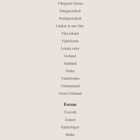
Viktigaste filerna
Slingprotokoll
Punktprotokoll
Länkar & mer filer
Våra lokaler
Fjärilskarta
Lokala sidor
Gotland
Jämtland
Närke
Västerbotten
Västmanland
Västra Götaland
Forum
Översikt
Ämnen
Fjärilsfrågor
Bilder