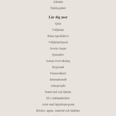
Allmänt
Fjärilsgalleri
Lär dig mer
Quiz
Vitfjärilar
Träna raps/kål/rov
VitfjärilarSpeed
Juvela vingar
Quizarkiv
Annan övervakning
Regionalt
Faunaväkteri
Internationellt
Atlasprojekt
Naturvård och fjärilar
EUs habitatdirektiv
Arter med åtgärdsprogram
Böcker, appar, material och länktips