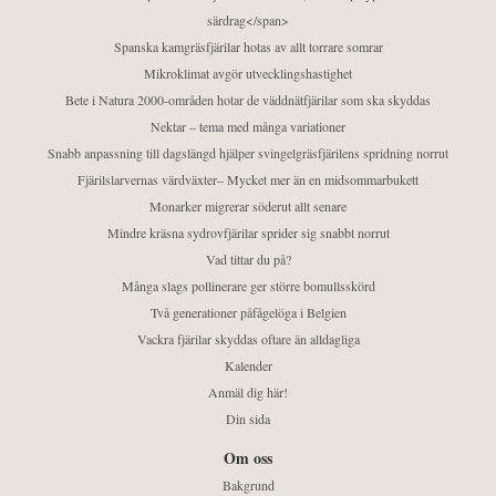
särdrag</span>
Spanska kamgräsfjärilar hotas av allt torrare somrar
Mikroklimat avgör utvecklingshastighet
Bete i Natura 2000-områden hotar de väddnätfjärilar som ska skyddas
Nektar – tema med många variationer
Snabb anpassning till dagslängd hjälper svingelgräsfjärilens spridning norrut
Fjärilslarvernas värdväxter– Mycket mer än en midsommarbukett
Monarker migrerar söderut allt senare
Mindre kräsna sydrovfjärilar sprider sig snabbt norrut
Vad tittar du på?
Många slags pollinerare ger större bomullsskörd
Två generationer påfågelöga i Belgien
Vackra fjärilar skyddas oftare än alldagliga
Kalender
Anmäl dig här!
Din sida
Om oss
Bakgrund