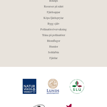
Boktips
Resurser på nätet
Fjärilsappar
Köpa fjärilsprylar
Bygg själv
Pollinatörsövervakning
Träna på pollinatörer
Blomflugor
Humlor
Solitärbin
Fjärilar