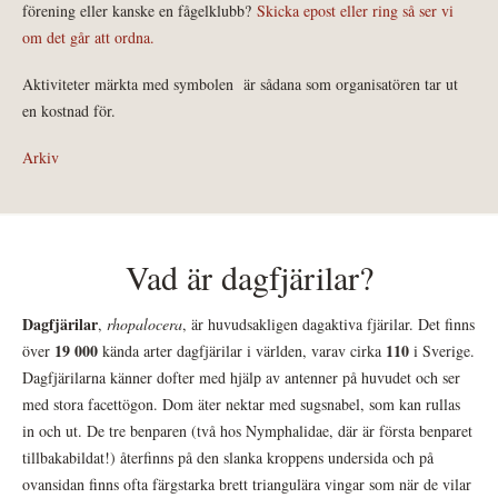
förening eller kanske en fågelklubb?
Skicka epost eller ring så ser vi
om det går att ordna.
Aktiviteter märkta med symbolen
är sådana som organisatören tar ut
en kostnad för.
Arkiv
Vad är dagfjärilar?
Dagfjärilar
,
rhopalocera
, är huvudsakligen dagaktiva fjärilar. Det finns
19 000
110
över
kända arter dagfjärilar i världen, varav cirka
i Sverige.
Dagfjärilarna känner dofter med hjälp av antenner på huvudet och ser
med stora facettögon. Dom äter nektar med sugsnabel, som kan rullas
in och ut. De tre benparen (två hos Nymphalidae, där är första benparet
tillbakabildat!) återfinns på den slanka kroppens undersida och på
ovansidan finns ofta färgstarka brett triangulära vingar som när de vilar