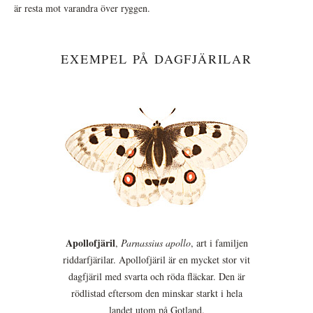
är resta mot varandra över ryggen.
EXEMPEL PÅ DAGFJÄRILAR
Apollofjäril
,
Parnassius apollo
, art i familjen
riddarfjärilar. Apollofjäril är en mycket stor vit
dagfjäril med svarta och röda fläckar. Den är
rödlistad eftersom den minskar starkt i hela
landet utom på Gotland.