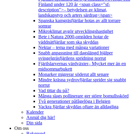
Finland under 120 år <span class="sf-
description">– betydelsen av klimat,
landskapstyp och arters särdrag</span>
Spanska kamgräsfjärilar hotas av allt torrare
somrar
Mikroklimat avgör utvecklingshastighet
Bete i Natura 2000-områden hotar de
väddnätfjärilar som ska skyddas
Nektar – tema med många variationer
Snabb anpassning till dagslängd hjälper
svingelgräsfjärilens spridning norrut
Fjärilslarvernas värdväxter– Mycket mer än en
midsommarbukett
Monarker migrerar söderut allt senare
Mindre kräsna sydrovfjärilar sprider sig snabbt
norrut
Vad tittar du på?
Många slags pollinerare ger större bomullsskörd
Två generationer påfågelöga i Belgien
Vackra fjärilar skyddas oftare än alldagliga
Kalender
Anmäl dig här!
Din sida
Om oss
Bakgrund