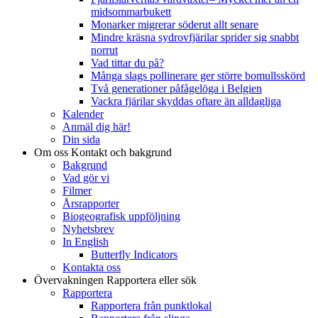
midsommarbukett
Monarker migrerar söderut allt senare
Mindre kräsna sydrovfjärilar sprider sig snabbt
norrut
Vad tittar du på?
Många slags pollinerare ger större bomullsskörd
Två generationer påfågelöga i Belgien
Vackra fjärilar skyddas oftare än alldagliga
Kalender
Anmäl dig här!
Din sida
Om oss
Kontakt och bakgrund
Bakgrund
Vad gör vi
Filmer
Årsrapporter
Biogeografisk uppföljning
Nyhetsbrev
In English
Butterfly Indicators
Kontakta oss
Övervakningen
Rapportera eller sök
Rapportera
Rapportera från punktlokal