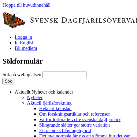
Hoppa till huvudinnehåll
Logga in
In English
Bli medlem
Sökformulär
Sök på webbplatsen
Aktuellt
Nyheter och kalender
Nyheter
Aktuell fjärilsforskning
Hela artikellistan
Om forskningsartiklar och referenser
Varför förlorade vi tre svenska dagfjärilar?
Slingrande slåtter ger större variation
En öländsk blåvingehybrid
Det nya normala får oss att glömma hur det var