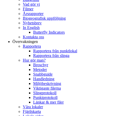
Vad gör vi
Filmer
Årsrapporter
Biogeografisk uppföljning
Nyhetsbrev
In English
Butterfly Indicators
Kontakta oss
Övervakningen
Rapportera
Rapportera från punktlokal
Rapportera från slinga
Hur gör man?
Broschyr
Metoder
Snabbguide
Handledning
Miljöbeskrivning
Viktigaste filerna
Slingprotokoll
Punktprotokoll
Länkar & mer filer
Våra lokaler
Fjärilskarta