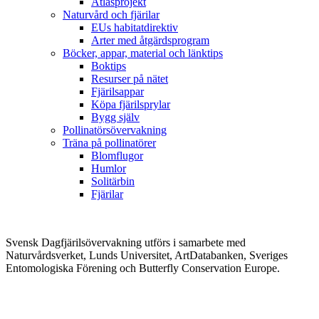
Atlasprojekt
Naturvård och fjärilar
EUs habitatdirektiv
Arter med åtgärdsprogram
Böcker, appar, material och länktips
Boktips
Resurser på nätet
Fjärilsappar
Köpa fjärilsprylar
Bygg själv
Pollinatörsövervakning
Träna på pollinatörer
Blomflugor
Humlor
Solitärbin
Fjärilar
Svensk Dagfjärilsövervakning utförs i samarbete med
Naturvårdsverket, Lunds Universitet, ArtDatabanken, Sveriges
Entomologiska Förening och Butterfly Conservation Europe.