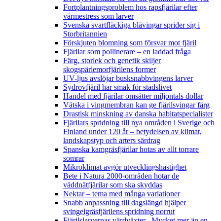
Fortplantningsproblem hos rapsfjärilar efter
värmestress som larver
Svenska svartfläckiga blåvingar sprider sig i
Storbritannien
Förskjuten blomning som försvar mot fjäril
Fjärilar som pollinerare – en laddad fråga
Färg, storlek och genetik skiljer
skogspärlemorfjärilens former
UV-ljus avslöjar busksnabbvingens larver
Sydrovfjäril har smak för stadslivet
Handel med fjärilar omsätter miljontals dollar
Vätska i vingmembran kan ge fjärilsvingar färg
Drastisk minskning av danska habitatspecialister
Fjärilars spridning till nya områden i Sverige och
Finland under 120 år
– betydelsen av klimat,
landskapstyp och arters särdrag
Spanska kamgräsfjärilar hotas av allt torrare
somrar
Mikroklimat avgör utvecklingshastighet
Bete i Natura 2000-områden hotar de
väddnätfjärilar som ska skyddas
Nektar – tema med många variationer
Snabb anpassning till dagslängd hjälper
svingelgräsfjärilens spridning norrut
Fjärilslarvernas värdväxter– Mycket mer än en