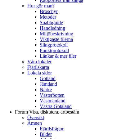
Rapportera från slinga
Hur gör man?
Broschyr
Metoder
Snabbguide
Handledning
Miljöbeskrivning
Viktigaste filerna
Slingprotokoll
Punktprotokoll
Länkar & mer filer
Våra lokaler
Fjärilskarta
Lokala sidor
Gotland
Jämtland
Närke
Västerbotten
Västmanland
Västra Götaland
Forum
Visa, diskutera, artbestäm
Översikt
Ämnen
Fjärilsfrågor
Bilder