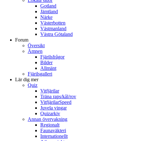
Lokala sidor
Gotland
Jämtland
Närke
Västerbotten
Västmanland
Västra Götaland
Forum
Översikt
Ämnen
Fjärilsfrågor
Bilder
Allmänt
Fjärilsgalleri
Lär dig mer
Quiz
Vitfjärilar
Träna raps/kål/rov
VitfjärilarSpeed
Juvela vingar
Quizarkiv
Annan övervakning
Regionalt
Faunaväkteri
Internationellt