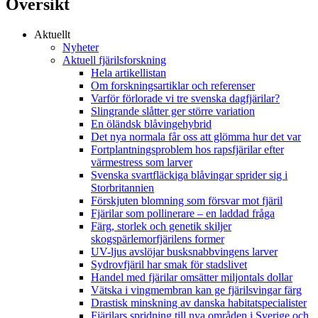
Översikt
Aktuellt
Nyheter
Aktuell fjärilsforskning
Hela artikellistan
Om forskningsartiklar och referenser
Varför förlorade vi tre svenska dagfjärilar?
Slingrande slåtter ger större variation
En öländsk blåvingehybrid
Det nya normala får oss att glömma hur det var
Fortplantningsproblem hos rapsfjärilar efter
värmestress som larver
Svenska svartfläckiga blåvingar sprider sig i
Storbritannien
Förskjuten blomning som försvar mot fjäril
Fjärilar som pollinerare – en laddad fråga
Färg, storlek och genetik skiljer
skogspärlemorfjärilens former
UV-ljus avslöjar busksnabbvingens larver
Sydrovfjäril har smak för stadslivet
Handel med fjärilar omsätter miljontals dollar
Vätska i vingmembran kan ge fjärilsvingar färg
Drastisk minskning av danska habitatspecialister
Fjärilars spridning till nya områden i Sverige och