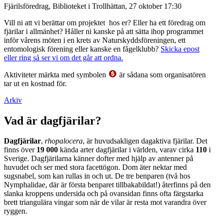
Fjärilsföredrag, Biblioteket i Trollhättan, 27 oktober 17:30
Vill ni att vi berättar om projektet hos er? Eller ha ett föredrag om
fjärilar i allmänhet? Håller ni kanske på att sätta ihop programmet
inför vårens möten i en krets av Naturskyddsföreningen, ett
entomologisk förening eller kanske en fågelklubb?
Skicka epost
eller ring så ser vi om det går att ordna.
Aktiviteter märkta med symbolen
är sådana som organisatören
tar ut en kostnad för.
Arkiv
Vad är dagfjärilar?
Dagfjärilar
,
rhopalocera
, är huvudsakligen dagaktiva fjärilar. Det
finns över
19 000
kända arter dagfjärilar i världen, varav cirka
110
i
Sverige. Dagfjärilarna känner dofter med hjälp av antenner på
huvudet och ser med stora facettögon. Dom äter nektar med
sugsnabel, som kan rullas in och ut. De tre benparen (två hos
Nymphalidae, där är första benparet tillbakabildat!) återfinns på den
slanka kroppens undersida och på ovansidan finns ofta färgstarka
brett triangulära vingar som när de vilar är resta mot varandra över
ryggen.