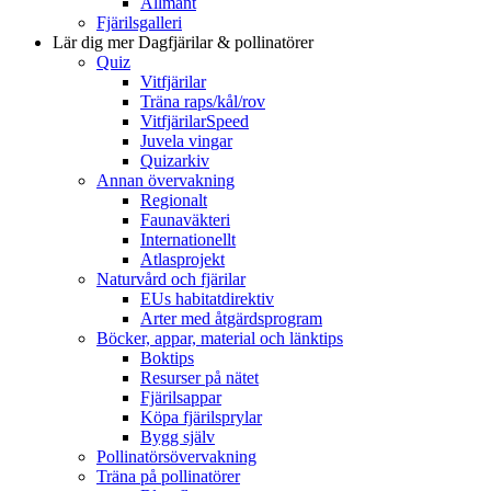
Allmänt
Fjärilsgalleri
Lär dig mer
Dagfjärilar & pollinatörer
Quiz
Vitfjärilar
Träna raps/kål/rov
VitfjärilarSpeed
Juvela vingar
Quizarkiv
Annan övervakning
Regionalt
Faunaväkteri
Internationellt
Atlasprojekt
Naturvård och fjärilar
EUs habitatdirektiv
Arter med åtgärdsprogram
Böcker, appar, material och länktips
Boktips
Resurser på nätet
Fjärilsappar
Köpa fjärilsprylar
Bygg själv
Pollinatörsövervakning
Träna på pollinatörer