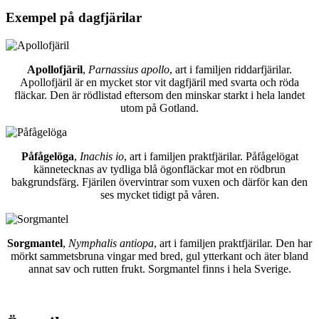
Exempel på dagfjärilar
Apollofjäril
,
Parnassius apollo
, art i familjen riddarfjärilar.
Apollofjäril är en mycket stor vit dagfjäril med svarta och röda
fläckar. Den är rödlistad eftersom den minskar starkt i hela landet
utom på Gotland.
Påfågelöga
,
Inachis io
, art i familjen praktfjärilar. Påfågelögat
kännetecknas av tydliga blå ögonfläckar mot en rödbrun
bakgrundsfärg. Fjärilen övervintrar som vuxen och därför kan den
ses mycket tidigt på våren.
Sorgmantel
,
Nymphalis antiopa
, art i familjen praktfjärilar. Den har
mörkt sammetsbruna vingar med bred, gul ytterkant och äter bland
annat sav och rutten frukt. Sorgmantel finns i hela Sverige.