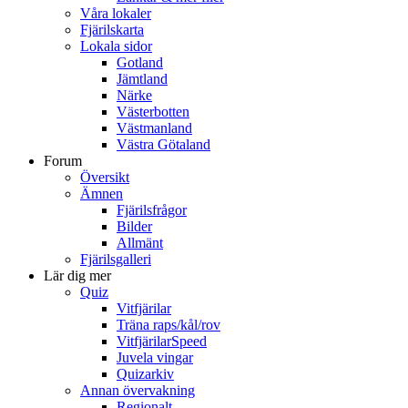
Våra lokaler
Fjärilskarta
Lokala sidor
Gotland
Jämtland
Närke
Västerbotten
Västmanland
Västra Götaland
Forum
Översikt
Ämnen
Fjärilsfrågor
Bilder
Allmänt
Fjärilsgalleri
Lär dig mer
Quiz
Vitfjärilar
Träna raps/kål/rov
VitfjärilarSpeed
Juvela vingar
Quizarkiv
Annan övervakning
Regionalt