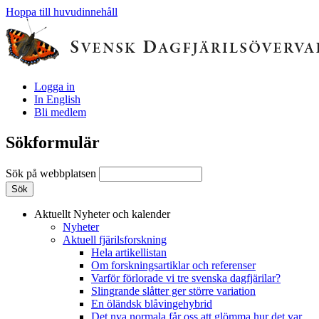
Hoppa till huvudinnehåll
Logga in
In English
Bli medlem
Sökformulär
Sök på webbplatsen
Aktuellt
Nyheter och kalender
Nyheter
Aktuell fjärilsforskning
Hela artikellistan
Om forskningsartiklar och referenser
Varför förlorade vi tre svenska dagfjärilar?
Slingrande slåtter ger större variation
En öländsk blåvingehybrid
Det nya normala får oss att glömma hur det var