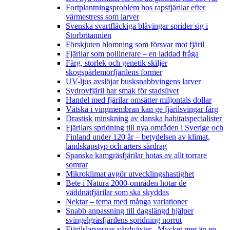
Fortplantningsproblem hos rapsfjärilar efter
värmestress som larver
Svenska svartfläckiga blåvingar sprider sig i
Storbritannien
Förskjuten blomning som försvar mot fjäril
Fjärilar som pollinerare – en laddad fråga
Färg, storlek och genetik skiljer
skogspärlemorfjärilens former
UV-ljus avslöjar busksnabbvingens larver
Sydrovfjäril har smak för stadslivet
Handel med fjärilar omsätter miljontals dollar
Vätska i vingmembran kan ge fjärilsvingar färg
Drastisk minskning av danska habitatspecialister
Fjärilars spridning till nya områden i Sverige och
Finland under 120 år
– betydelsen av klimat,
landskapstyp och arters särdrag
Spanska kamgräsfjärilar hotas av allt torrare
somrar
Mikroklimat avgör utvecklingshastighet
Bete i Natura 2000-områden hotar de
väddnätfjärilar som ska skyddas
Nektar – tema med många variationer
Snabb anpassning till dagslängd hjälper
svingelgräsfjärilens spridning norrut
Fjärilslarvernas värdväxter– Mycket mer än en