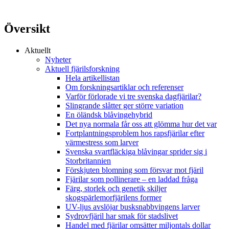
Översikt
Aktuellt
Nyheter
Aktuell fjärilsforskning
Hela artikellistan
Om forskningsartiklar och referenser
Varför förlorade vi tre svenska dagfjärilar?
Slingrande slåtter ger större variation
En öländsk blåvingehybrid
Det nya normala får oss att glömma hur det var
Fortplantningsproblem hos rapsfjärilar efter
värmestress som larver
Svenska svartfläckiga blåvingar sprider sig i
Storbritannien
Förskjuten blomning som försvar mot fjäril
Fjärilar som pollinerare – en laddad fråga
Färg, storlek och genetik skiljer
skogspärlemorfjärilens former
UV-ljus avslöjar busksnabbvingens larver
Sydrovfjäril har smak för stadslivet
Handel med fjärilar omsätter miljontals dollar