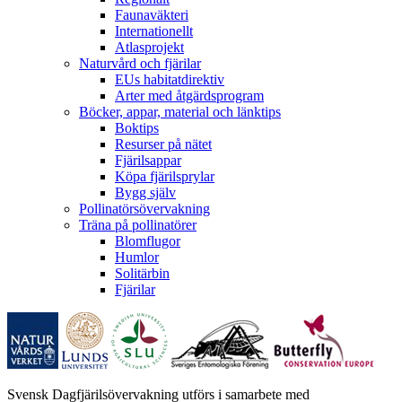
Faunaväkteri
Internationellt
Atlasprojekt
Naturvård och fjärilar
EUs habitatdirektiv
Arter med åtgärdsprogram
Böcker, appar, material och länktips
Boktips
Resurser på nätet
Fjärilsappar
Köpa fjärilsprylar
Bygg själv
Pollinatörsövervakning
Träna på pollinatörer
Blomflugor
Humlor
Solitärbin
Fjärilar
Svensk Dagfjärilsövervakning utförs i samarbete med