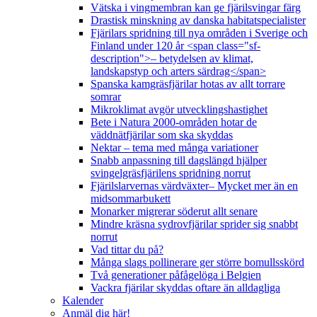
Vätska i vingmembran kan ge fjärilsvingar färg
Drastisk minskning av danska habitatspecialister
Fjärilars spridning till nya områden i Sverige och
Finland under 120 år <span class="sf-
description">– betydelsen av klimat,
landskapstyp och arters särdrag</span>
Spanska kamgräsfjärilar hotas av allt torrare
somrar
Mikroklimat avgör utvecklingshastighet
Bete i Natura 2000-områden hotar de
väddnätfjärilar som ska skyddas
Nektar – tema med många variationer
Snabb anpassning till dagslängd hjälper
svingelgräsfjärilens spridning norrut
Fjärilslarvernas värdväxter– Mycket mer än en
midsommarbukett
Monarker migrerar söderut allt senare
Mindre kräsna sydrovfjärilar sprider sig snabbt
norrut
Vad tittar du på?
Många slags pollinerare ger större bomullsskörd
Två generationer påfågelöga i Belgien
Vackra fjärilar skyddas oftare än alldagliga
Kalender
Anmäl dig här!