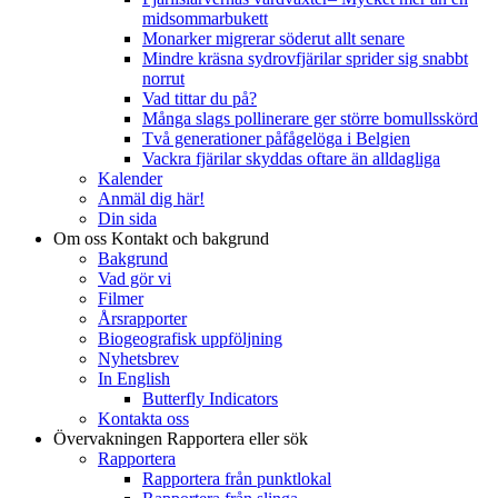
midsommarbukett
Monarker migrerar söderut allt senare
Mindre kräsna sydrovfjärilar sprider sig snabbt
norrut
Vad tittar du på?
Många slags pollinerare ger större bomullsskörd
Två generationer påfågelöga i Belgien
Vackra fjärilar skyddas oftare än alldagliga
Kalender
Anmäl dig här!
Din sida
Om oss
Kontakt och bakgrund
Bakgrund
Vad gör vi
Filmer
Årsrapporter
Biogeografisk uppföljning
Nyhetsbrev
In English
Butterfly Indicators
Kontakta oss
Övervakningen
Rapportera eller sök
Rapportera
Rapportera från punktlokal