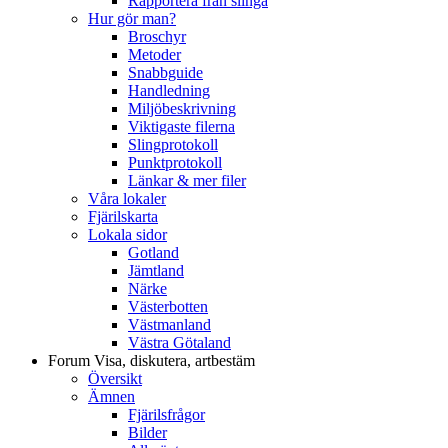
Rapportera från slinga
Hur gör man?
Broschyr
Metoder
Snabbguide
Handledning
Miljöbeskrivning
Viktigaste filerna
Slingprotokoll
Punktprotokoll
Länkar & mer filer
Våra lokaler
Fjärilskarta
Lokala sidor
Gotland
Jämtland
Närke
Västerbotten
Västmanland
Västra Götaland
Forum
Visa, diskutera, artbestäm
Översikt
Ämnen
Fjärilsfrågor
Bilder