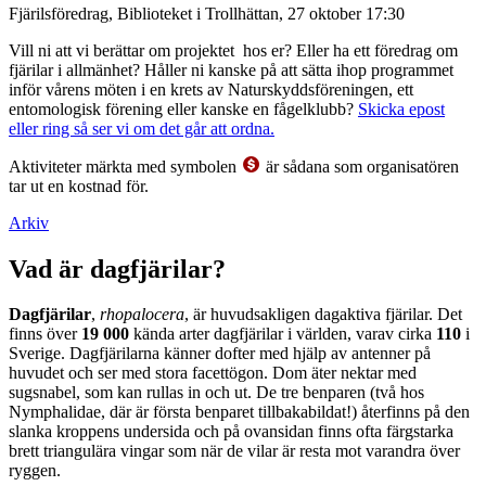
Fjärilsföredrag, Biblioteket i Trollhättan, 27 oktober 17:30
Vill ni att vi berättar om projektet hos er? Eller ha ett föredrag om
fjärilar i allmänhet? Håller ni kanske på att sätta ihop programmet
inför vårens möten i en krets av Naturskyddsföreningen, ett
entomologisk förening eller kanske en fågelklubb?
Skicka epost
eller ring så ser vi om det går att ordna.
Aktiviteter märkta med symbolen
är sådana som organisatören
tar ut en kostnad för.
Arkiv
Vad är dagfjärilar?
Dagfjärilar
,
rhopalocera
, är huvudsakligen dagaktiva fjärilar. Det
finns över
19 000
kända arter dagfjärilar i världen, varav cirka
110
i
Sverige. Dagfjärilarna känner dofter med hjälp av antenner på
huvudet och ser med stora facettögon. Dom äter nektar med
sugsnabel, som kan rullas in och ut. De tre benparen (två hos
Nymphalidae, där är första benparet tillbakabildat!) återfinns på den
slanka kroppens undersida och på ovansidan finns ofta färgstarka
brett triangulära vingar som när de vilar är resta mot varandra över
ryggen.