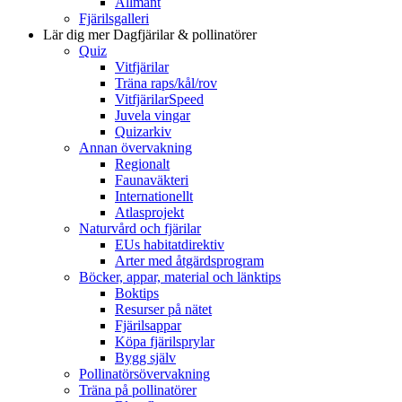
Allmänt
Fjärilsgalleri
Lär dig mer
Dagfjärilar & pollinatörer
Quiz
Vitfjärilar
Träna raps/kål/rov
VitfjärilarSpeed
Juvela vingar
Quizarkiv
Annan övervakning
Regionalt
Faunaväkteri
Internationellt
Atlasprojekt
Naturvård och fjärilar
EUs habitatdirektiv
Arter med åtgärdsprogram
Böcker, appar, material och länktips
Boktips
Resurser på nätet
Fjärilsappar
Köpa fjärilsprylar
Bygg själv
Pollinatörsövervakning
Träna på pollinatörer