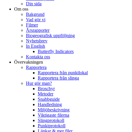
Din sida
Om oss
Bakgrund
Vad gör vi
Filmer
Årsrapporter
Biogeografisk uppföljning
Nyhetsbrev
In English
Butterfly Indicators
Kontakta oss
Övervakningen
Rapportera
Rapportera från punktlokal
Rapportera från slinga
Hur gör man?
Broschyr
Metoder
Snabbguide
Handledning
Miljöbeskrivning
Viktigaste filerna
Slingprotokoll
Punktprotokoll
Länkar & mer filer