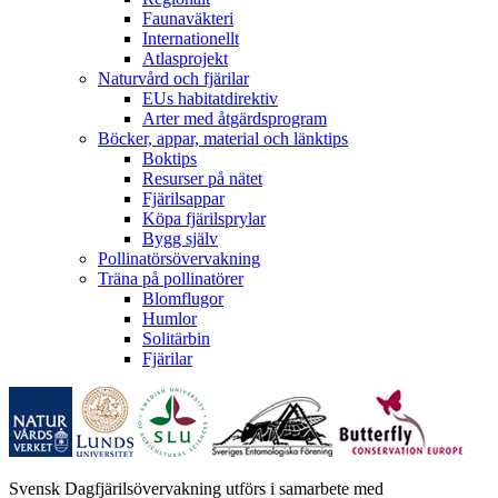
Faunaväkteri
Internationellt
Atlasprojekt
Naturvård och fjärilar
EUs habitatdirektiv
Arter med åtgärdsprogram
Böcker, appar, material och länktips
Boktips
Resurser på nätet
Fjärilsappar
Köpa fjärilsprylar
Bygg själv
Pollinatörsövervakning
Träna på pollinatörer
Blomflugor
Humlor
Solitärbin
Fjärilar
Svensk Dagfjärilsövervakning utförs i samarbete med