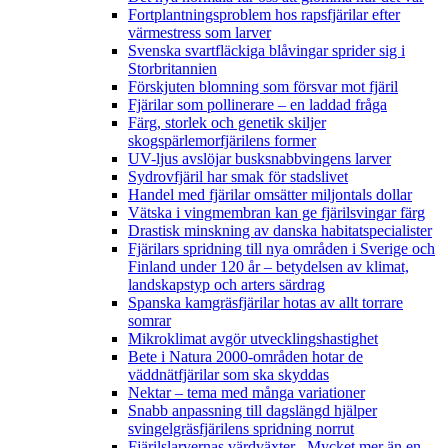
Fortplantningsproblem hos rapsfjärilar efter
värmestress som larver
Svenska svartfläckiga blåvingar sprider sig i
Storbritannien
Förskjuten blomning som försvar mot fjäril
Fjärilar som pollinerare – en laddad fråga
Färg, storlek och genetik skiljer
skogspärlemorfjärilens former
UV-ljus avslöjar busksnabbvingens larver
Sydrovfjäril har smak för stadslivet
Handel med fjärilar omsätter miljontals dollar
Vätska i vingmembran kan ge fjärilsvingar färg
Drastisk minskning av danska habitatspecialister
Fjärilars spridning till nya områden i Sverige och
Finland under 120 år
– betydelsen av klimat,
landskapstyp och arters särdrag
Spanska kamgräsfjärilar hotas av allt torrare
somrar
Mikroklimat avgör utvecklingshastighet
Bete i Natura 2000-områden hotar de
väddnätfjärilar som ska skyddas
Nektar – tema med många variationer
Snabb anpassning till dagslängd hjälper
svingelgräsfjärilens spridning norrut
Fjärilslarvernas värdväxter– Mycket mer än en