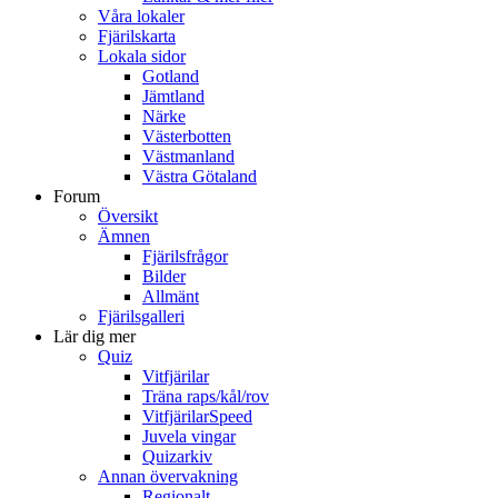
Våra lokaler
Fjärilskarta
Lokala sidor
Gotland
Jämtland
Närke
Västerbotten
Västmanland
Västra Götaland
Forum
Översikt
Ämnen
Fjärilsfrågor
Bilder
Allmänt
Fjärilsgalleri
Lär dig mer
Quiz
Vitfjärilar
Träna raps/kål/rov
VitfjärilarSpeed
Juvela vingar
Quizarkiv
Annan övervakning
Regionalt