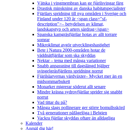
Vätska i vingmembran kan ge fjärilsvingar färg
Drastisk minskning av danska habitatspecialister
Fjärilars spridning till nya områden i Sverige och
Finland under 120 år <span class="sf-
description">– betydelsen av klimat,
landskapstyp och arters särdrag</span>
Spanska kamgräsfjärilar hotas av allt torrare
somrar
Mikroklimat avgör utvecklingshastighet
Bete i Natura 2000-områden hotar de
väddnätfjärilar som ska skyddas
Nektar – tema med många variationer
Snabb anpassning till dagslängd hjälper
svingelgräsfjärilens spridning norrut
Fjärilslarvernas värdväxter– Mycket mer än en
midsommarbukett
Monarker migrerar söderut allt senare
Mindre kräsna sydrovfjärilar sprider sig snabbt
norrut
Vad tittar du på?
Många slags pollinerare ger större bomullsskörd
Två generationer påfågelöga i Belgien
Vackra fjärilar skyddas oftare än alldagliga
Kalender
Anmäl dig här!