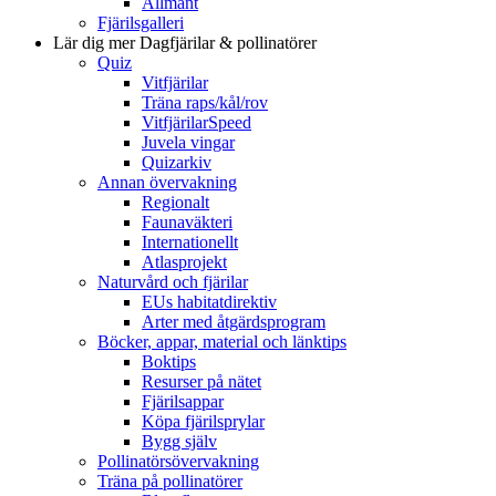
Allmänt
Fjärilsgalleri
Lär dig mer
Dagfjärilar & pollinatörer
Quiz
Vitfjärilar
Träna raps/kål/rov
VitfjärilarSpeed
Juvela vingar
Quizarkiv
Annan övervakning
Regionalt
Faunaväkteri
Internationellt
Atlasprojekt
Naturvård och fjärilar
EUs habitatdirektiv
Arter med åtgärdsprogram
Böcker, appar, material och länktips
Boktips
Resurser på nätet
Fjärilsappar
Köpa fjärilsprylar
Bygg själv
Pollinatörsövervakning
Träna på pollinatörer