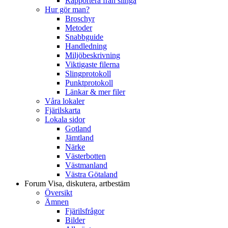
Rapportera från slinga
Hur gör man?
Broschyr
Metoder
Snabbguide
Handledning
Miljöbeskrivning
Viktigaste filerna
Slingprotokoll
Punktprotokoll
Länkar & mer filer
Våra lokaler
Fjärilskarta
Lokala sidor
Gotland
Jämtland
Närke
Västerbotten
Västmanland
Västra Götaland
Forum
Visa, diskutera, artbestäm
Översikt
Ämnen
Fjärilsfrågor
Bilder