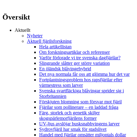
Översikt
Aktuellt
Nyheter
Aktuell fjärilsforskning
Hela artikellistan
Om forskningsartiklar och referenser
Varför förlorade vi tre svenska dagfjärilar?
Slingrande slåtter ger större variation
En öländsk blåvingehybrid
Det nya normala får oss att glömma hur det var
Fortplantningsproblem hos rapsfjärilar efter
värmestress som larver
Svenska svartfläckiga blåvingar sprider sig i
Storbritannien
Förskjuten blomning som försvar mot fjäril
Fjärilar som pollinerare – en laddad fråga
Färg, storlek och genetik skiljer
skogspärlemorfjärilens former
UV-ljus avslöjar busksnabbvingens larver
Sydrovfjäril har smak för stadslivet
Handel med fjärilar omsätter miljontals dollar