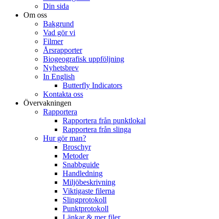
Din sida
Om oss
Bakgrund
Vad gör vi
Filmer
Årsrapporter
Biogeografisk uppföljning
Nyhetsbrev
In English
Butterfly Indicators
Kontakta oss
Övervakningen
Rapportera
Rapportera från punktlokal
Rapportera från slinga
Hur gör man?
Broschyr
Metoder
Snabbguide
Handledning
Miljöbeskrivning
Viktigaste filerna
Slingprotokoll
Punktprotokoll
Länkar & mer filer