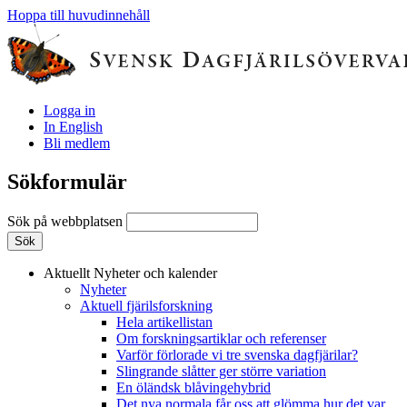
Hoppa till huvudinnehåll
Logga in
In English
Bli medlem
Sökformulär
Sök på webbplatsen
Aktuellt
Nyheter och kalender
Nyheter
Aktuell fjärilsforskning
Hela artikellistan
Om forskningsartiklar och referenser
Varför förlorade vi tre svenska dagfjärilar?
Slingrande slåtter ger större variation
En öländsk blåvingehybrid
Det nya normala får oss att glömma hur det var