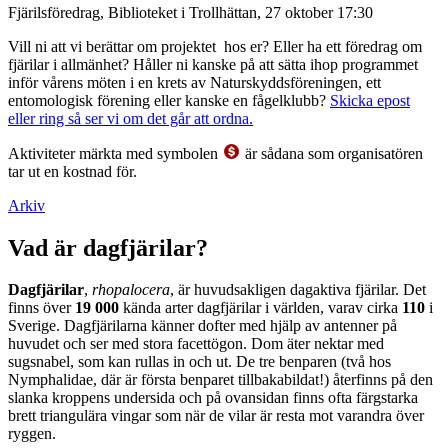
Fjärilsföredrag, Biblioteket i Trollhättan, 27 oktober 17:30
Vill ni att vi berättar om projektet hos er? Eller ha ett föredrag om
fjärilar i allmänhet? Håller ni kanske på att sätta ihop programmet
inför vårens möten i en krets av Naturskyddsföreningen, ett
entomologisk förening eller kanske en fågelklubb?
Skicka epost
eller ring så ser vi om det går att ordna.
Aktiviteter märkta med symbolen
är sådana som organisatören
tar ut en kostnad för.
Arkiv
Vad är dagfjärilar?
Dagfjärilar
,
rhopalocera
, är huvudsakligen dagaktiva fjärilar. Det
finns över
19 000
kända arter dagfjärilar i världen, varav cirka
110
i
Sverige. Dagfjärilarna känner dofter med hjälp av antenner på
huvudet och ser med stora facettögon. Dom äter nektar med
sugsnabel, som kan rullas in och ut. De tre benparen (två hos
Nymphalidae, där är första benparet tillbakabildat!) återfinns på den
slanka kroppens undersida och på ovansidan finns ofta färgstarka
brett triangulära vingar som när de vilar är resta mot varandra över
ryggen.