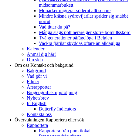
midsommarbukett
Monarker migrerar söderut allt senare
Mindre kräsna sydrovfjärilar sprider sig snabbt
norrut
Vad tittar du på?
Många slags pollinerare ger större bomullsskörd
Två generationer påfågelöga i Belgien
Vackra fjärilar skyddas oftare än alldagliga
Kalender
Anmäl dig här!
Din sida
Om oss
Kontakt och bakgrund
Bakgrund
Vad gör vi
Filmer
Årsrapporter
Biogeografisk uppföljning
Nyhetsbrev
In English
Butterfly Indicators
Kontakta oss
Övervakningen
Rapportera eller sök
Rapportera
Rapportera från punktlokal