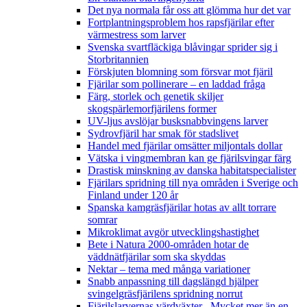
Det nya normala får oss att glömma hur det var
Fortplantningsproblem hos rapsfjärilar efter
värmestress som larver
Svenska svartfläckiga blåvingar sprider sig i
Storbritannien
Förskjuten blomning som försvar mot fjäril
Fjärilar som pollinerare – en laddad fråga
Färg, storlek och genetik skiljer
skogspärlemorfjärilens former
UV-ljus avslöjar busksnabbvingens larver
Sydrovfjäril har smak för stadslivet
Handel med fjärilar omsätter miljontals dollar
Vätska i vingmembran kan ge fjärilsvingar färg
Drastisk minskning av danska habitatspecialister
Fjärilars spridning till nya områden i Sverige och
Finland under 120 år
Spanska kamgräsfjärilar hotas av allt torrare
somrar
Mikroklimat avgör utvecklingshastighet
Bete i Natura 2000-områden hotar de
väddnätfjärilar som ska skyddas
Nektar – tema med många variationer
Snabb anpassning till dagslängd hjälper
svingelgräsfjärilens spridning norrut
Fjärilslarvernas värdväxter– Mycket mer än en