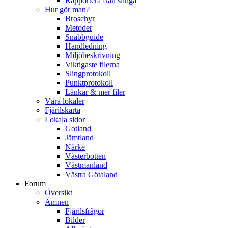
Rapportera från slinga
Hur gör man?
Broschyr
Metoder
Snabbguide
Handledning
Miljöbeskrivning
Viktigaste filerna
Slingprotokoll
Punktprotokoll
Länkar & mer filer
Våra lokaler
Fjärilskarta
Lokala sidor
Gotland
Jämtland
Närke
Västerbotten
Västmanland
Västra Götaland
Forum
Översikt
Ämnen
Fjärilsfrågor
Bilder