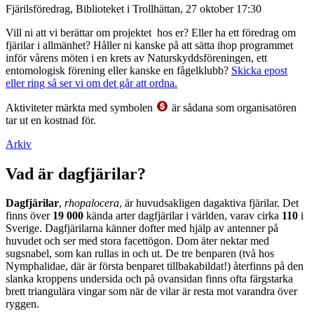
Fjärilsföredrag, Biblioteket i Trollhättan, 27 oktober 17:30
Vill ni att vi berättar om projektet hos er? Eller ha ett föredrag om
fjärilar i allmänhet? Håller ni kanske på att sätta ihop programmet
inför vårens möten i en krets av Naturskyddsföreningen, ett
entomologisk förening eller kanske en fågelklubb?
Skicka epost
eller ring så ser vi om det går att ordna.
Aktiviteter märkta med symbolen
är sådana som organisatören
tar ut en kostnad för.
Arkiv
Vad är dagfjärilar?
Dagfjärilar
,
rhopalocera
, är huvudsakligen dagaktiva fjärilar. Det
finns över
19 000
kända arter dagfjärilar i världen, varav cirka
110
i
Sverige. Dagfjärilarna känner dofter med hjälp av antenner på
huvudet och ser med stora facettögon. Dom äter nektar med
sugsnabel, som kan rullas in och ut. De tre benparen (två hos
Nymphalidae, där är första benparet tillbakabildat!) återfinns på den
slanka kroppens undersida och på ovansidan finns ofta färgstarka
brett triangulära vingar som när de vilar är resta mot varandra över
ryggen.