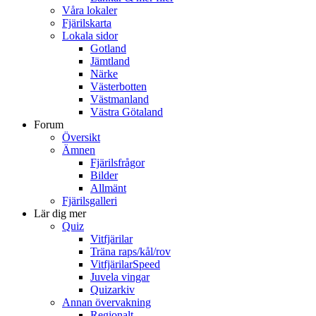
Våra lokaler
Fjärilskarta
Lokala sidor
Gotland
Jämtland
Närke
Västerbotten
Västmanland
Västra Götaland
Forum
Översikt
Ämnen
Fjärilsfrågor
Bilder
Allmänt
Fjärilsgalleri
Lär dig mer
Quiz
Vitfjärilar
Träna raps/kål/rov
VitfjärilarSpeed
Juvela vingar
Quizarkiv
Annan övervakning
Regionalt