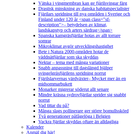
Vätska i vingmembran kan ge fjärilsvingar färg
Drastisk minskning av danska habitatspecialister
Fjärilars spridning till nya områden i Sverige och
Finland under 120 år <span class="sf-
description">– betydelsen av klimat,
landskapstyp och arters särdrag</span>
Spanska kamgräsfjärilar hotas av allt torrare
somrar
Mikroklimat avgör utvecklingshastighet
Bete i Natura 2000-områden hotar de
väddnätfjärilar som ska skyddas
Nektar – tema med många variationer
Snabb anpassning till dagslängd hjälper
svingelgräsfjärilens spridning norrut
Fjärilslarvernas värdväxter– Mycket mer än en
midsommarbukett
Monarker migrerar söderut allt senare
Mindre kräsna sydrovfjärilar sprider sig snabbt
norrut
Vad tittar du på?
Många slags pollinerare ger större bomullsskörd
Två generationer påfågelöga i Belgien
Vackra fjärilar skyddas oftare än alldagliga
Kalender
Anmäl dig här!