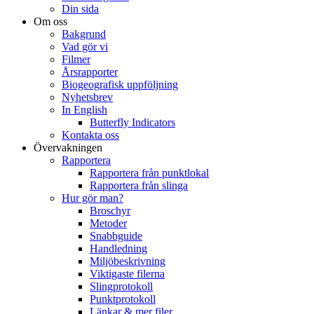
Din sida
Om oss
Bakgrund
Vad gör vi
Filmer
Årsrapporter
Biogeografisk uppföljning
Nyhetsbrev
In English
Butterfly Indicators
Kontakta oss
Övervakningen
Rapportera
Rapportera från punktlokal
Rapportera från slinga
Hur gör man?
Broschyr
Metoder
Snabbguide
Handledning
Miljöbeskrivning
Viktigaste filerna
Slingprotokoll
Punktprotokoll
Länkar & mer filer