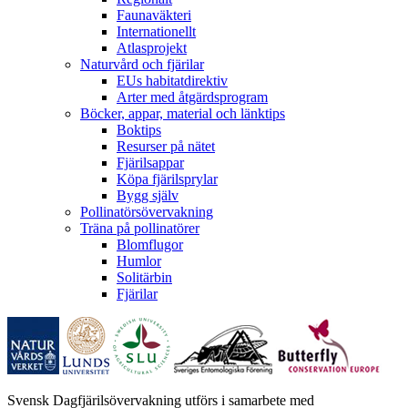
Faunaväkteri
Internationellt
Atlasprojekt
Naturvård och fjärilar
EUs habitatdirektiv
Arter med åtgärdsprogram
Böcker, appar, material och länktips
Boktips
Resurser på nätet
Fjärilsappar
Köpa fjärilsprylar
Bygg själv
Pollinatörsövervakning
Träna på pollinatörer
Blomflugor
Humlor
Solitärbin
Fjärilar
Svensk Dagfjärilsövervakning utförs i samarbete med