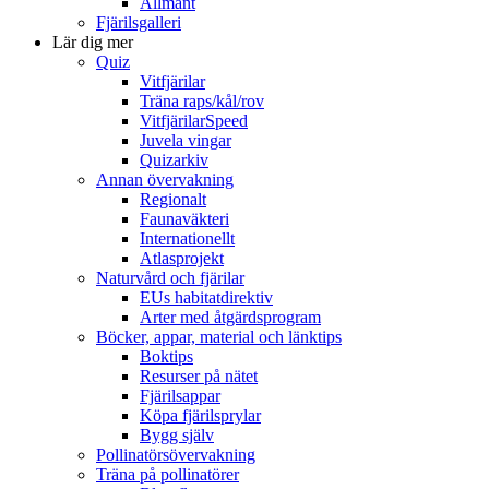
Allmänt
Fjärilsgalleri
Lär dig mer
Quiz
Vitfjärilar
Träna raps/kål/rov
VitfjärilarSpeed
Juvela vingar
Quizarkiv
Annan övervakning
Regionalt
Faunaväkteri
Internationellt
Atlasprojekt
Naturvård och fjärilar
EUs habitatdirektiv
Arter med åtgärdsprogram
Böcker, appar, material och länktips
Boktips
Resurser på nätet
Fjärilsappar
Köpa fjärilsprylar
Bygg själv
Pollinatörsövervakning
Träna på pollinatörer