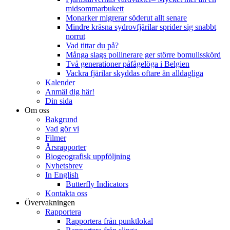
midsommarbukett
Monarker migrerar söderut allt senare
Mindre kräsna sydrovfjärilar sprider sig snabbt
norrut
Vad tittar du på?
Många slags pollinerare ger större bomullsskörd
Två generationer påfågelöga i Belgien
Vackra fjärilar skyddas oftare än alldagliga
Kalender
Anmäl dig här!
Din sida
Om oss
Bakgrund
Vad gör vi
Filmer
Årsrapporter
Biogeografisk uppföljning
Nyhetsbrev
In English
Butterfly Indicators
Kontakta oss
Övervakningen
Rapportera
Rapportera från punktlokal