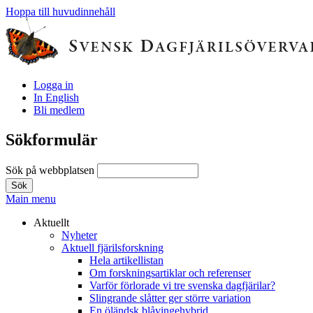
Hoppa till huvudinnehåll
Logga in
In English
Bli medlem
Sökformulär
Sök på webbplatsen
Main menu
Aktuellt
Nyheter
Aktuell fjärilsforskning
Hela artikellistan
Om forskningsartiklar och referenser
Varför förlorade vi tre svenska dagfjärilar?
Slingrande slåtter ger större variation
En öländsk blåvingehybrid