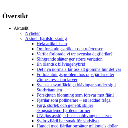
Översikt
Aktuellt
Nyheter
Aktuell fjärilsforskning
Hela artikellistan
Om forskningsartiklar och referenser
Varför förlorade vi tre svenska dagfjärilar?
Slingrande slåtter ger större variation
En öländsk blåvingehybrid
Det nya normala får oss att glömma hur det var
Fortplantningsproblem hos rapsfjärilar efter
värmestress som larver
Svenska svartfläckiga blåvingar sprider sig i
Storbritannien
Förskjuten blomning som försvar mot fjäril
Fjärilar som pollinerare – en laddad fråga
Färg, storlek och genetik skiljer
skogspärlemorfjärilens former
UV-ljus avslöjar busksnabbvingens larver
Sydrovfjäril har smak för stadslivet
Handel med fjärilar omsätter miljontals dollar