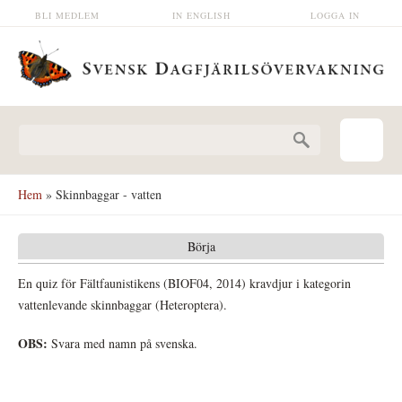
Hoppa till huvudinnehåll
BLI MEDLEM
IN ENGLISH
LOGGA IN
Sökformulär
Hem
» Skinnbaggar - vatten
Börja
En quiz för Fältfaunistikens (BIOF04, 2014) kravdjur i kategorin
vattenlevande skinnbaggar (Heteroptera).
OBS:
Svara med namn på svenska.