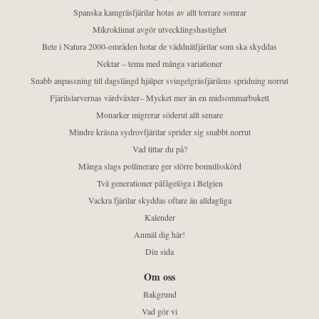
Spanska kamgräsfjärilar hotas av allt torrare somrar
Mikroklimat avgör utvecklingshastighet
Bete i Natura 2000-områden hotar de väddnätfjärilar som ska skyddas
Nektar – tema med många variationer
Snabb anpassning till dagslängd hjälper svingelgräsfjärilens spridning norrut
Fjärilslarvernas värdväxter– Mycket mer än en midsommarbukett
Monarker migrerar söderut allt senare
Mindre kräsna sydrovfjärilar sprider sig snabbt norrut
Vad tittar du på?
Många slags pollinerare ger större bomullsskörd
Två generationer påfågelöga i Belgien
Vackra fjärilar skyddas oftare än alldagliga
Kalender
Anmäl dig här!
Din sida
Om oss
Bakgrund
Vad gör vi