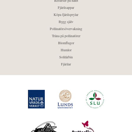
Resurser på nätet
Fjärilsappar
Köpa fjärilsprylar
Bygg själv
Pollinatörsövervakning
Träna på pollinatörer
Blomflugor
Humlor
Solitärbin
Fjärilar