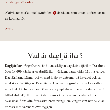
om det går att ordna.
Aktiviteter märkta med symbolen
är sådana som organisatören tar ut
en kostnad för.
Arkiv
Vad är dagfjärilar?
Dagfjärilar
,
rhopalocera
, är huvudsakligen dagaktiva fjärilar. Det finns
19 000
110
över
kända arter dagfjärilar i världen, varav cirka
i Sverige.
Dagfjärilarna känner dofter med hjälp av antenner på huvudet och ser
med stora facettögon. Dom äter nektar med sugsnabel, som kan rullas
in och ut. De tre benparen (två hos Nymphalidae, där är första benparet
tillbakabildat!) återfinns på den slanka kroppens undersida och på
ovansidan finns ofta färgstarka brett triangulära vingar som när de vilar
är resta mot varandra över ryggen.