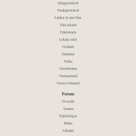
Slingprotokoll
Punktprotokoll
Länkar & mer filer
Våra lokaler
Fjärilskarta
Lokala sidor
Gotland
Jämtland
Närke
Västerbotten
Västmanland
Västra Götaland
Forum
Översikt
Ämnen
Fjärilsfrågor
Bilder
Allmänt