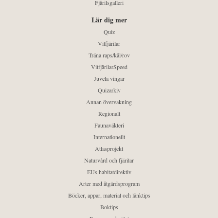
Fjärilsgalleri
Lär dig mer
Quiz
Vitfjärilar
Träna raps/kål/rov
VitfjärilarSpeed
Juvela vingar
Quizarkiv
Annan övervakning
Regionalt
Faunaväkteri
Internationellt
Atlasprojekt
Naturvård och fjärilar
EUs habitatdirektiv
Arter med åtgärdsprogram
Böcker, appar, material och länktips
Boktips