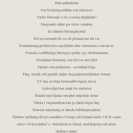
Hela artikellistan
Om forskningsartiklar och referenser
Varför förlorade vi tre svenska dagfjärilar?
Slingrande slåtter ger större variation
En öländsk blåvingehybrid
Det nya normala får oss att glömma hur det var
Fortplantningsproblem hos rapsfjärilar efter värmestress som larver
Svenska svartfläckiga blåvingar sprider sig i Storbritannien
Förskjuten blomning som försvar mot fjäril
Fjärilar som pollinerare – en laddad fråga
Färg, storlek och genetik skiljer skogspärlemorfjärilens former
UV-ljus avslöjar busksnabbvingens larver
Sydrovfjäril har smak för stadslivet
Handel med fjärilar omsätter miljontals dollar
Vätska i vingmembran kan ge fjärilsvingar färg
Drastisk minskning av danska habitatspecialister
Fjärilars spridning till nya områden i Sverige och Finland under 120 år <span
class="sf-description">– betydelsen av klimat, landskapstyp och arters
särdrag</span>