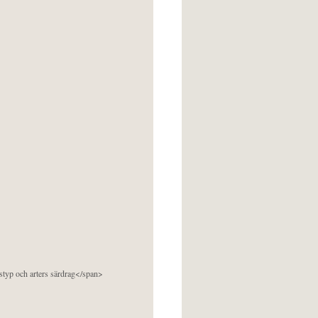
pstyp och arters särdrag</span>