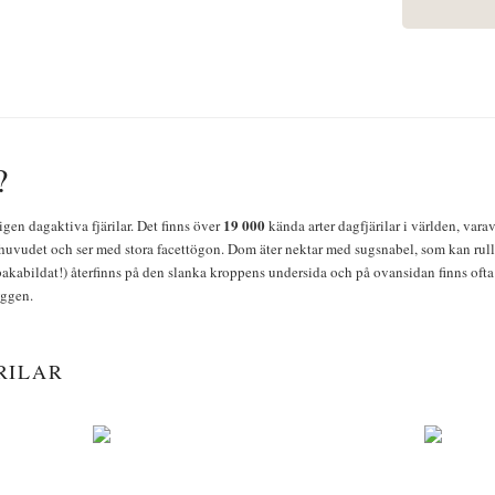
?
19 000
igen dagaktiva fjärilar. Det finns över
kända arter dagfjärilar i världen, vara
huvudet och ser med stora facettögon. Dom äter nektar med sugsnabel, som kan rulla
bakabildat!) återfinns på den slanka kroppens undersida och på ovansidan finns ofta 
yggen.
RILAR