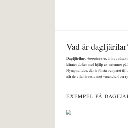
Vad är dagfjärilar
Dagfjärilar
,
rhopalocera
, är huvudsakl
känner dofter med hjälp av antenner på 
Nymphalidae, där är första benparet till
när de vilar är resta mot varandra över r
EXEMPEL PÅ DAGFJÄ