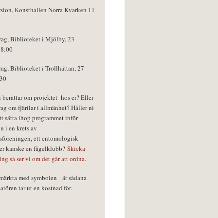
rsion, Konsthallen Norra Kvarken 11
rag, Biblioteket i Mjölby, 23
18:00
rag, Biblioteket i Trollhättan, 27
:30
vi berättar om projektet hos er? Eller
rag om fjärilar i allmänhet? Håller ni
tt sätta ihop programmet inför
n i en krets av
föreningen, ett entomologisk
ler kanske en fågelklubb?
Skicka
ring så ser vi om det går att ordna.
r märkta med symbolen
är sådana
tören tar ut en kostnad för.