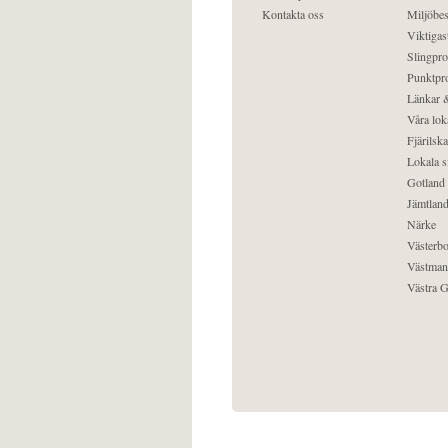
Kontakta oss
Miljöbes
Viktigast
Slingpro
Punktpro
Länkar &
Våra lok
Fjärilska
Lokala s
Gotland
Jämtlan
Närke
Västerbo
Västman
Västra G