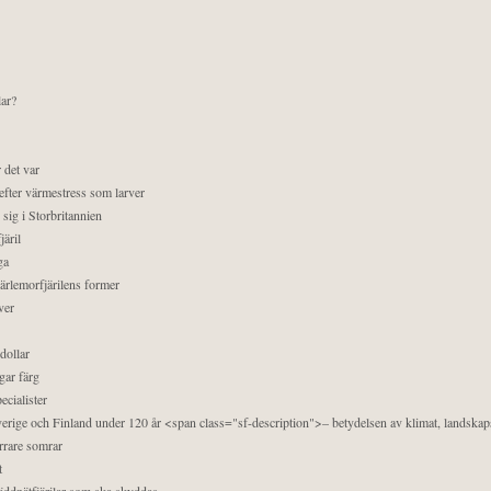
lar?
 det var
efter värmestress som larver
sig i Storbritannien
äril
ga
pärlemorfjärilens former
ver
dollar
gar färg
ecialister
 Sverige och Finland under 120 år <span class="sf-description">– betydelsen av klimat, landska
orrare somrar
t
äddnätfjärilar som ska skyddas