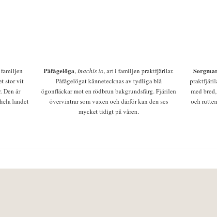
Påfågelöga
Sorgman
 i familjen
,
Inachis io
, art i familjen praktfjärilar.
t stor vit
Påfågelögat kännetecknas av tydliga blå
praktfjäri
r. Den är
ögonfläckar mot en rödbrun bakgrundsfärg. Fjärilen
med bred,
 hela landet
övervintrar som vuxen och därför kan den ses
och rutten
mycket tidigt på våren.