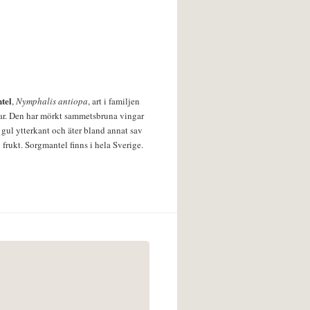
tel
,
Nymphalis antiopa
, art i familjen
lar. Den har mörkt sammetsbruna vingar
 gul ytterkant och äter bland annat sav
 frukt. Sorgmantel finns i hela Sverige.