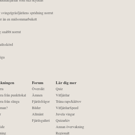
 svingelgräsfjärilens spridning norrut
mer än en midsommarbukett
g snabbt norrut
ullsskörd
liga
kningen
Forum
Lär dig mer
era
Översikt
Quiz
ra från punktlokal
Ämnen
Vitfjärilar
ra från slinga
Fjärilsfrågor
Träna raps/kål/rov
 man?
Bilder
VitfjärilarSpeed
r
Allmänt
Juvela vingar
Fjärilsgalleri
Quizarkiv
ide
Annan övervakning
ning
Regionalt