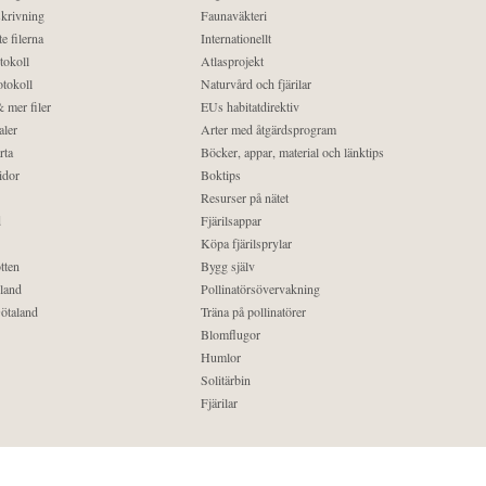
krivning
Faunaväkteri
e filerna
Internationellt
tokoll
Atlasprojekt
tokoll
Naturvård och fjärilar
 mer filer
EUs habitatdirektiv
aler
Arter med åtgärdsprogram
rta
Böcker, appar, material och länktips
idor
Boktips
Resurser på nätet
d
Fjärilsappar
Köpa fjärilsprylar
tten
Bygg själv
land
Pollinatörsövervakning
ötaland
Träna på pollinatörer
Blomflugor
Humlor
Solitärbin
Fjärilar