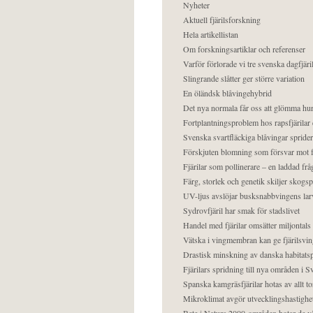
Nyheter
Aktuell fjärilsforskning
Hela artikellistan
Om forskningsartiklar och referenser
Varför förlorade vi tre svenska dagfjäri
Slingrande slåtter ger större variation
En öländsk blåvingehybrid
Det nya normala får oss att glömma hur
Fortplantningsproblem hos rapsfjärilar 
Svenska svartfläckiga blåvingar sprider 
Förskjuten blomning som försvar mot fj
Fjärilar som pollinerare – en laddad frå
Färg, storlek och genetik skiljer skogs
UV-ljus avslöjar busksnabbvingens lar
Sydrovfjäril har smak för stadslivet
Handel med fjärilar omsätter miljontals 
Vätska i vingmembran kan ge fjärilsvin
Drastisk minskning av danska habitatsp
Fjärilars spridning till nya områden i
Spanska kamgräsfjärilar hotas av allt t
Mikroklimat avgör utvecklingshastighe
Bete i Natura 2000-områden hotar de v