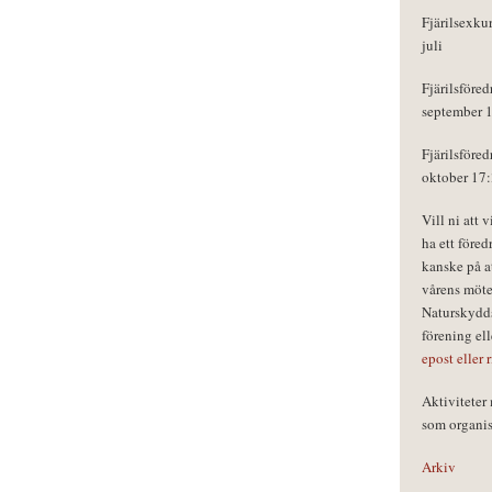
Fjärilsexku
juli
Fjärilsföred
september 
Fjärilsföred
oktober 17
Vill ni att 
ha ett föred
kanske på a
vårens möte
Naturskydds
förening el
epost eller 
Aktivitete
som organisa
Arkiv