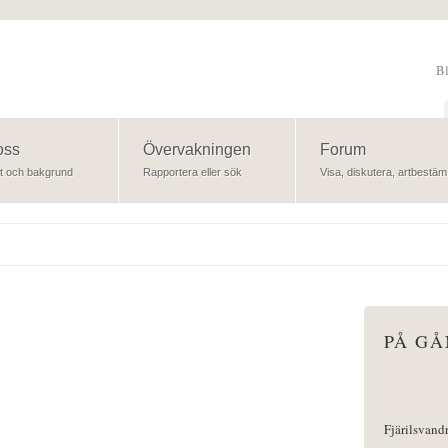
B
Sök
oss
Övervakningen
Forum
t och bakgrund
Rapportera eller sök
Visa, diskutera, artbestäm
PÅ G
Fjärilsvand