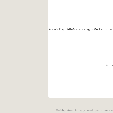
Svensk Dagfjärilsövervakning utförs i samarbe
Sven
Webbplatsen är byggd med open-source 