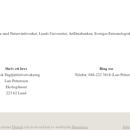
te med Naturvårdsverket, Lunds Universitet, ArtDatabanken, Sveriges Entomologis
Skriv ett brev
Ring oss
sk Dagfjärilsövervakning
Telefon: 046-222 3818 (Lars Petter
Lars Pettersson
Ekologihuset
223 62 Lund
systemet
Drupal
och är utvecklad av webbyrån
Happiness
.
Info