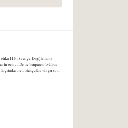
110
v cirka
i Sverige. Dagfjärilarna
s in och ut. De tre benparen (två hos
färgstarka brett triangulära vingar som