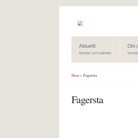
Hoppa till huvudinnehåll
Aktuellt
Om 
Nyheter och kalender
Kontak
Hem
» Fagersta
Fagersta