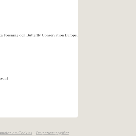
ka Förening och Butterfly Conservation Europe.
sson)
rmation om Cookies
Om personuppgifter