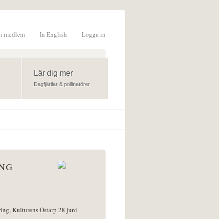
li medlem
In English
Logga in
formulär
Lär dig mer
Dagfjärilar & pollinatörer
ÅNG
ring, Kulturens Östarp 28 juni