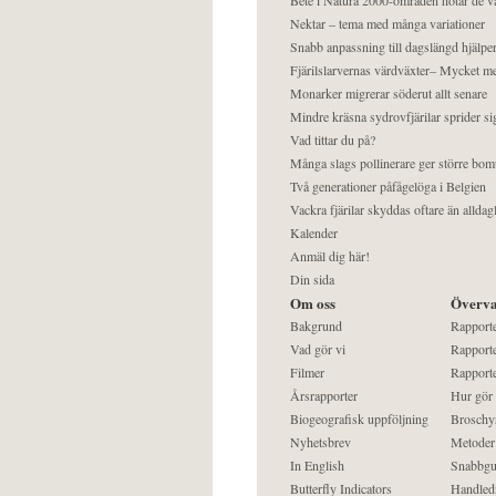
Nektar – tema med många variationer
Snabb anpassning till dagslängd hjälper
Fjärilslarvernas värdväxter– Mycket 
Monarker migrerar söderut allt senare
Mindre kräsna sydrovfjärilar sprider si
Vad tittar du på?
Många slags pollinerare ger större bom
Två generationer påfågelöga i Belgien
Vackra fjärilar skyddas oftare än alldag
Kalender
Anmäl dig här!
Din sida
Om oss
Överva
Bakgrund
Rapport
Vad gör vi
Rapporte
Filmer
Rapporte
Årsrapporter
Hur gör
Biogeografisk uppföljning
Broschy
Nyhetsbrev
Metoder
In English
Snabbgu
Butterfly Indicators
Handled